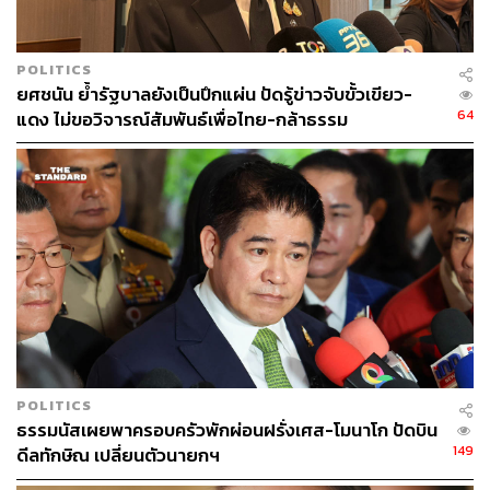
POLITICS
ยศชนัน ย้ำรัฐบาลยังเป็นปึกแผ่น ปัดรู้ข่าวจับขั้วเขียว-
64
แดง ไม่ขอวิจารณ์สัมพันธ์เพื่อไทย-กล้าธรรม
POLITICS
ธรรมนัสเผยพาครอบครัวพักผ่อนฝรั่งเศส-โมนาโก ปัดบิน
149
ดีลทักษิณ เปลี่ยนตัวนายกฯ