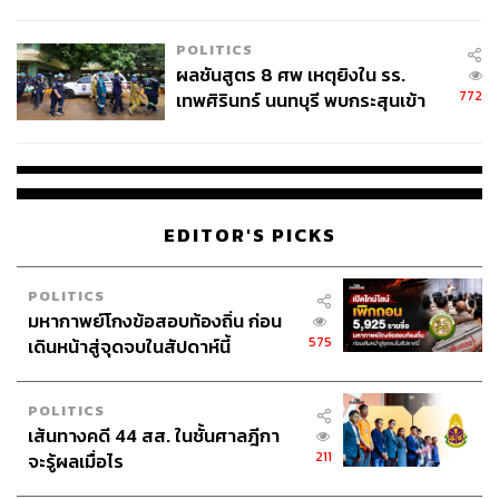
ชั่วคราว หลังเหตุใช้อาวุธปืนภายใน
โรงเรียนคลี่คลาย
POLITICS
ผลชันสูตร 8 ศพ เหตุยิงใน รร.
772
เทพศิรินทร์ นนทบุรี พบกระสุนเข้า
จุดสำคัญ ‘ศีรษะ-หน้าอก’ ครูถูกยิง
4 นัด จากระยะไกล
EDITOR'S PICKS
POLITICS
มหากาพย์โกงข้อสอบท้องถิ่น ก่อน
575
เดินหน้าสู่จุดจบในสัปดาห์นี้
POLITICS
เส้นทางคดี 44 สส. ในชั้นศาลฎีกา
211
จะรู้ผลเมื่อไร