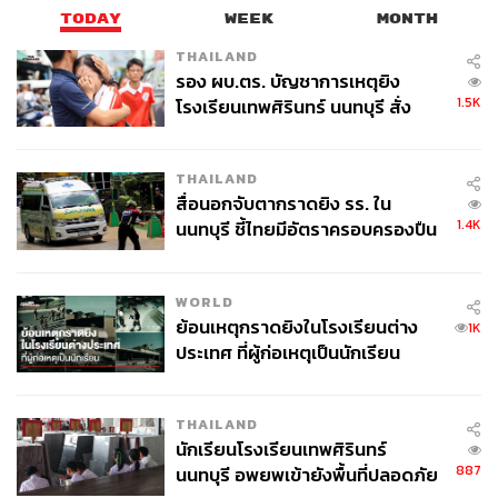
TODAY
WEEK
MONTH
THAILAND
รอง ผบ.ตร. บัญชาการเหตุยิง
1.5K
โรงเรียนเทพศิรินทร์ นนทบุรี สั่ง
ค้นหา 2 รอบยืนยันไร้คนติดค้าง พบ
ศพปู่-ย่าที่บ้านพักผู้ก่อเหตุ
THAILAND
สื่อนอกจับตากราดยิง รร. ใน
1.4K
นนทบุรี ชี้ไทยมีอัตราครอบครองปืน
สูงในระดับต้นของภูมิภาค
WORLD
ย้อนเหตุกราดยิงในโรงเรียนต่าง
1K
ประเทศ ที่ผู้ก่อเหตุเป็นนักเรียน
THAILAND
นักเรียนโรงเรียนเทพศิรินทร์
887
นนทบุรี อพยพเข้ายังพื้นที่ปลอดภัย