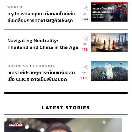
WORLD
สรุปภารกิจอนุทิน เยือนอินโดนีเซีย
544
ขับเคลื่อนการทูตเศรษฐกิจเชิงรุก
ประกาศหุ้นส่วนยุทธศาสตร์ไทย –
อินโดนีเซีย
Navigating Neutrality:
Thailand and China in the Age
176
of a New Global Order
BUSINESS
/
ECONOMIC
วิเคราะห์ปรากฏการณ์คนแห่ขอสิน
2.6K
เชื่อ CLICX อาจเป็นเพียงยอด
ภูเขาน้ำแข็ง ของปัญหาหนี้ครัว
เรือนไทยที่ถูกซุกไว้
LATEST STORIES