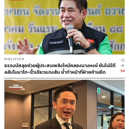
29
ABOUT THE AUTHOR
พลวุฒิ สงสกุล
Content creator การเมือง ประจำสำนักข่าว
THE STANDARD
POLITICS
ธรรมนัสลุยช่วยผู้ประสบเพลิงไหม้คลองนางหงษ์ ยันไม่มีดี
54
ลลับโมนาโก-ขั้วเขียวแดงส้ม ย้ำทำหน้าที่ฝ่ายค้านยึด
ประโยชน์ประชาชน