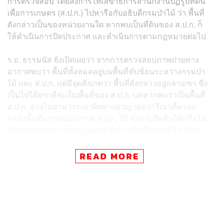
การตรวจสอบ โดยสั่งการให้เลขาธิการสำนักงานปฏิรูปที่ดิน
เพื่อการเกษตร (ส.ป.ก.) ไปหารือกับอธิบดีกรมป่าไม้ ว่า พื้นที่
ดังกล่าวเป็นของหน่วยงานใด หากพบเป็นที่ดินของ ส.ป.ก. ก็
ให้ดำเนินการปิดประกาศ และดำเนินการตามกฎหมายต่อไป
ร.อ. ธรรมนัส ยังเปิดเผยว่า จากการตรวจสอบภาพถ่ายทาง
อากาศพบว่า พื้นที่ทั้งหมดอยู่บนพื้นที่ทับซ้อนระหว่างกรมป่า
ไม้ และ ส.ป.ก. แต่มีจุดสังเกตว่า พื้นที่ดังกล่าวอยู่กลางเขา ซึ่ง
เป็นไปได้ยากที่จะเป็นพื้นที่ของ ส.ป.ก. แต่หากพบว่าเป็นพื้นที่
ส.ป.ก. อาจไม่สามารถเอาผิดทางอาญาต่อปารีณาที่ครอบ
ครองพื้นที่มาก่อนประกาศ ส.ป.ก. ได้ ส่วนจะยึดคืนได้หรือไม่
ต้องพิจารณาตามข้อกฎหมาย ซึ่งหากยึดคืนมาแล้ว จะต้อง
นำไปจัดสรรให้เกษตรกรรายอื่นๆ เนื่องจากกฎหมายบังคับให้
ถือครองได้ไม่เกิน 50 ไร่ และห้ามซื้อขาย ปล่อยเช่า หรือให้
READ MORE
เข้ามาใช้ประโยชน์
ร.อ. ธรรมนัส ยืนยันว่า ไม่ได้มีการพบกับปารีณาในวันนี้ (19
พฤศจิกายน) ที่ทำเนียบรัฐบาล หรือวานนี้ (18 พฤศจิกายน) ที่
กระทรวงฯ และไม่กังวลว่าจะถูกสังคมมองว่า เป็นการช่วย