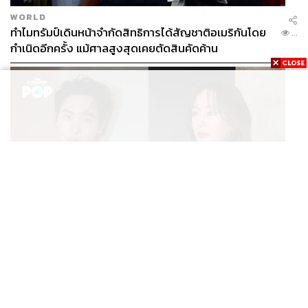
WORLD
ทำไมทรัมป์เดินหน้าจำกัดสิทธิการได้สัญชาติอเมริกันโดย
...
กำเนิดอีกครั้ง แม้ศาลสูงสุดเคยตัดสินคัดค้าน
ENTERTAINMENT
เก้า นพเก้า และ พาย รินรดา เตรียมร่วมงานกันใน ‘รสกาล
...
Enchanted Taste In Time’