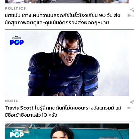
POLITICS
ยศชนัน เคาะแผนความปลอดภัยในรั้วโรงเรียน 90 วัน ส่ง
...
นักสุขภาพจิตดูแล-คุมเข้มคัดกรองสิ่งผิดกฎหมาย
MUSIC
Travis Scott ไม่รู้สึกกดดันที่ไม่เคยชนะรางวัลแกรมมี่ แม้
...
มีชื่อเข้าชิงมาแล้ว 10 ครั้ง