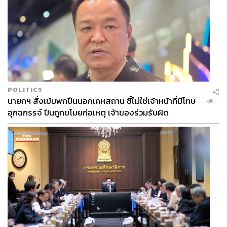
POLITICS
นายกฯ สั่งเข้มพกปืนนอกเคหสถาน ชี้ไม่ใช่เจ้าหน้าที่มีโทษ
...
อุกฉกรรจ์ ปืนถูกขโมยก่อเหตุ เจ้าของร่วมรับผิด