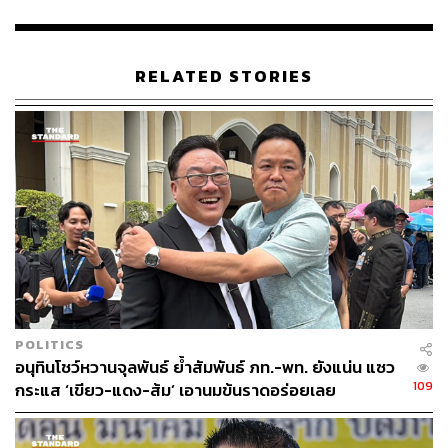
ผู้สื่อข่าวรายงานว่า วันเดียวกันนี้ปารีณาเดินทางมายัง
ทำเนียบรัฐบาล โดยใช้เวลาอยู่ที่ทำเนียบรัฐบาลประมาณ 3
RELATED STORIES
ชั่วโมง ก่อนลงลิฟต์มาที่ชั้น 1 ตึกบัญชาการ 1 แต่เมื่อเจอผู้สื่อ
ข่าวที่กำลังยืนรอสัมภาษณ์อยู่ ปารีณาได้หลบเข้าไปในลิฟต์
กลับขึ้นไปบนอาคารอีกครั้ง แล้วเปลี่ยนมาลงทางบันไดของ
ตึกบัญชาการ 2 ก่อนจะหนีขึ้นรถออกจากทำเนียบฯ โดยไม่ให้
สัมภาษณ์สื่อมวลชน
พิสูจน์อักษร: ภาวิกา ขันติศรีสกุล
TAGS:
ปารีณา ไกรคุปต์
ธรรมนัส พรหมเผ่า
POLITICS
อนุทินโชว์หวานจุลพันธ์ ย้ำสัมพันธ์ ภท.-พท. ยังแน่น แซว
109
กระแส ‘เขียว-แดง-ส้ม’ เอานมข้นราดอร่อยเลย