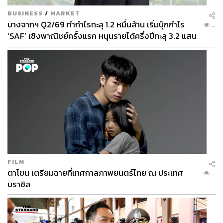
BUSINESS
/
MARKET
บางจากฯ Q2/69 ทำกำไรทะลุ 1.2 หมื่นล้าน เริ่มบุ๊กกำไร
...
‘SAF’ เชิงพาณิชย์ครั้งแรก หนุนรายได้ครึ่งปีทะลุ 3.2 แสน
ล้าน
FILM
ตาโขน เตรียมฉายที่เทศกาลภาพยนตร์ไทย ณ ประเทศ
...
บราซิล