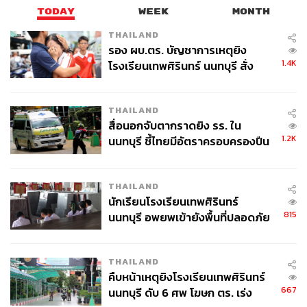
TODAY
WEEK
MONTH
THAILAND
รอง ผบ.ตร. บัญชาการเหตุยิง
1.4K
โรงเรียนเทพศิรินทร์ นนทบุรี สั่ง
ค้นหา 2 รอบยืนยันไร้คนติดค้าง พบ
ศพปู่-ย่าที่บ้านพักผู้ก่อเหตุ
THAILAND
สื่อนอกจับตากราดยิง รร. ใน
1.2K
นนทบุรี ชี้ไทยมีอัตราครอบครองปืน
สูงในระดับต้นของภูมิภาค
THAILAND
นักเรียนโรงเรียนเทพศิรินทร์
815
นนทบุรี อพยพเข้ายังพื้นที่ปลอดภัย
ชั่วคราว หลังเหตุใช้อาวุธปืนภายใน
โรงเรียนคลี่คลาย
THAILAND
คืบหน้าเหตุยิงโรงเรียนเทพศิรินทร์
667
นนทบุรี ดับ 6 ศพ โฆษก ตร. เร่ง