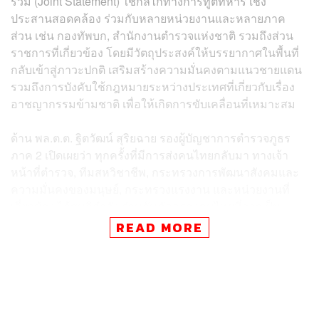
ร่วม (Joint Statement) ใช้กลไกทางการทูตทหาร เชิง
ประสานสอดคล้อง ร่วมกับหลายหน่วยงานและหลายภาค
ส่วน เช่น กองทัพบก, สำนักงานตำรวจแห่งชาติ รวมถึงส่วน
ราชการที่เกี่ยวข้อง โดยมีวัตถุประสงค์ให้บรรยากาศในพื้นที่
กลับเข้าสู่ภาวะปกติ เสริมสร้างความมั่นคงตามแนวชายแดน
รวมถึงการบังคับใช้กฎหมายระหว่างประเทศที่เกี่ยวกับเรื่อง
อาชญากรรมข้ามชาติ เพื่อให้เกิดการขับเคลื่อนที่เหมาะสม
ด้าน พล.ต.ต. ฐิตวัฒน์ สุริยฉาย รองผู้บัญชาการตำรวจภูธร
ภาค 2 เปิดเผยว่า ทุกครั้งที่มีการส่งคนไทยกลับมา ทางเจ้า
หน้าที่ตำรวจ, ทีมสหวิชาชีพ, กระทรวงการพัฒนาสังคมและ
ความมั่นคงของมนุษย์, กระทรวงแรงงาน และหน่วยงานที่
เกี่ยวข้อง ได้สนธิกำลัง ร่วมกันคัดกรองคนไทยที่อาจเป็น
เหยื่อ หรือคนที่ตั้งใจเข้าไปกระทำการผิดกฎหมาย พร้อม
READ MORE
ยอมรับว่า ปัญหาชายแดนเรื้อรังมากกว่า 2 ปีแล้ว จึงอยาก
ประชาสัมพันธ์ไปยังคนไทยที่ถูกหลอกไปทำงานในฝั่งกัมพูชา
หากมีโอกาสให้ร้องขอความช่วยเหลือไปยังสถาน
เอกอัครราชทูตไทย หรือ NGOs