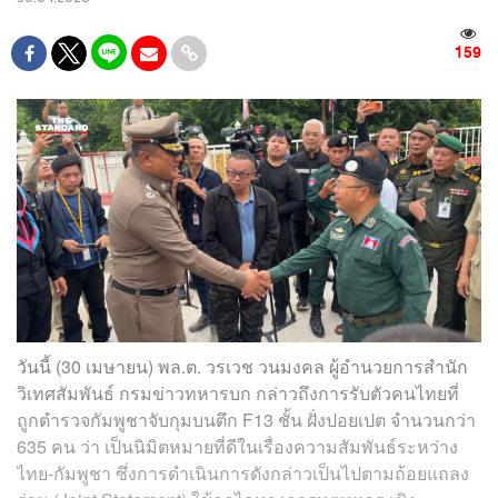
159
วันนี้ (30 เมษายน) พล.ต. วรเวช วนมงคล ผู้อำนวยการสำนัก
วิเทศสัมพันธ์ กรมข่าวทหารบก กล่าวถึงการรับตัวคนไทยที่
ถูกตำรวจกัมพูชาจับกุมบนตึก F13 ชั้น ฝั่งปอยเปต จำนวนกว่า
635 คน ว่า เป็นนิมิตหมายที่ดีในเรื่องความสัมพันธ์ระหว่าง
ไทย-กัมพูชา ซึ่งการดำเนินการดังกล่าวเป็นไปตามถ้อยแถลง