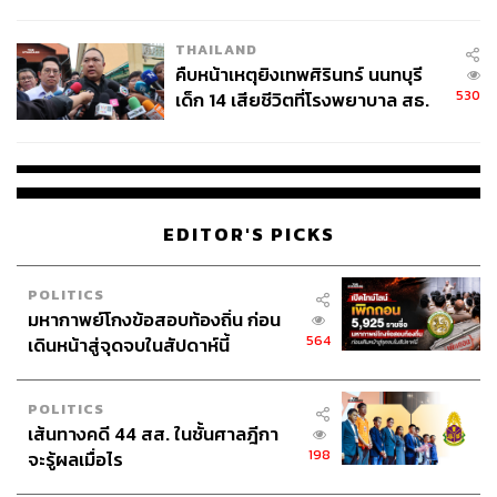
สอบปมขโมยปืนปู่ก่อเหตุ
THAILAND
คืบหน้าเหตุยิงเทพศิรินทร์ นนทบุรี
530
เด็ก 14 เสียชีวิตที่โรงพยาบาล สธ.
ยืนยันครูเสียชีวิต 5 ราย เจ็บ 22
ราย
EDITOR'S PICKS
POLITICS
มหากาพย์โกงข้อสอบท้องถิ่น ก่อน
564
เดินหน้าสู่จุดจบในสัปดาห์นี้
POLITICS
เส้นทางคดี 44 สส. ในชั้นศาลฎีกา
198
จะรู้ผลเมื่อไร