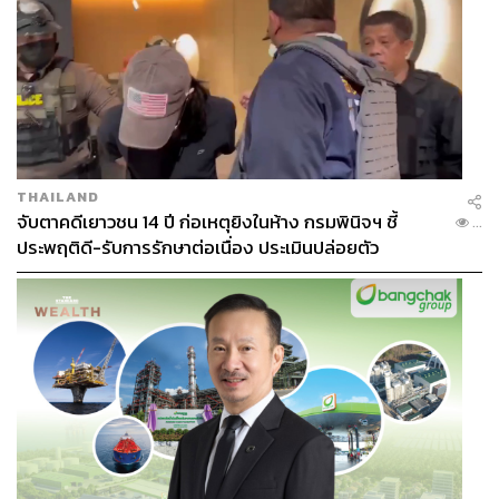
THAILAND
จับตาคดีเยาวชน 14 ปี ก่อเหตุยิงในห้าง กรมพินิจฯ ชี้
...
ประพฤติดี-รับการรักษาต่อเนื่อง ประเมินปล่อยตัว