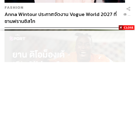
FASHION
Anna Wintour ประกาศจัดงาน Vogue World 2027 ที่
...
ซานฟรานซิสโก
SPORT
ยาน ดิโอม็องเด้ 2 ปีก่อนยังไร้สโมสรอาชีพ สู่นักเตะค่าตัว
...
125 ล้านยูโร กับคำสัญญาถึงน้องสาวผู้ล่วงลับ