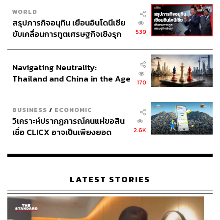
WORLD
สรุปภารกิจอนุทิน เยือนอินโดนีเซีย
539
ขับเคลื่อนการทูตเศรษฐกิจเชิงรุก
ประกาศหุ้นส่วนยุทธศาสตร์ไทย –
อินโดนีเซีย
Navigating Neutrality:
Thailand and China in the Age
170
of a New Global Order
BUSINESS
/
ECONOMIC
วิเคราะห์ปรากฏการณ์คนแห่ขอสิน
2.6K
เชื่อ CLICX อาจเป็นเพียงยอด
ภูเขาน้ำแข็ง ของปัญหาหนี้ครัว
เรือนไทยที่ถูกซุกไว้
LATEST STORIES