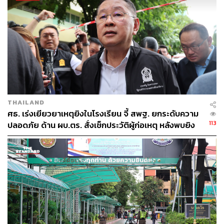
THAILAND
ศธ. เร่งเยียวยาเหตุยิงในโรงเรียน จี้ สพฐ. ยกระดับความ
113
ปลอดภัย ด้าน ผบ.ตร. สั่งเช็กประวัติผู้ก่อเหตุ หลังพบยิง
จุดตายแม่นยำ
TAGS:
คนไทยในต่างแดน
กระทรวงแรงงาน
อาชญากรรมข้ามชาติ
สำนักงานตำรวจแห่งชาติ