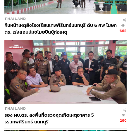
คนไทย
สแกมเมอร์
กัมพูชา
ปอยเปต
แก๊งสแกมเมอร์ข้ามชาติ
ชายแดนไทย-กัมพูชา
กองทัพบก
THAILAND
คืบหน้าเหตุยิงโรงเรียนเทพศิรินทร์นนทบุรี ดับ 6 ศพ โฆษก
668
ตร. เร่งสอบปมขโมยปืนปู่ก่อเหตุ
159
ABOUT THE AUTHOR
THE STANDARD TEAM
กองบรรณาธิการ THE STANDARD
THAILAND
รอง ผบ.ตร. ลงพื้นที่ตรวจจุดเกิดเหตุอาคาร 5
260
รร.เทพศิรินทร์ นนทบุรี