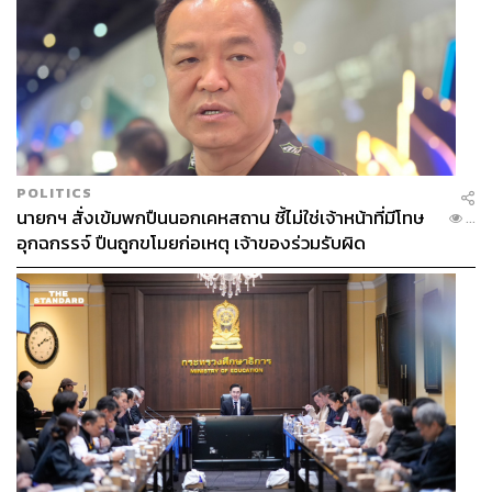
จากล้งเหมาสวน สู่นอมินี ลามถึงปัญหาสวมสิทธิ์ส่ง
ออก
ด้าน แสงชัย ธีรกุลวาณิช ประธานยุทธศาสตร์ สมาพันธ์
SME ไทย กล่าวกับ THE STANDARD WEALTH ว่า ปัญหาที่
น่าหนักใจมากที่สุดนั่นคือ ‘มหกรรมศูนย์เหรียญ’ โดยขณะนี้
POLITICS
ต้องยอมรับความจริงที่ว่า ไทยถูกครอบงำกลืนกิน 3 ธุรกิจ
นายกฯ สั่งเข้มพกปืนนอกเคหสถาน ชี้ไม่ใช่เจ้าหน้าที่มีโทษ
...
SME คือ โรงงานศูนย์เหรียญ ท่องเที่ยวศูนย์เหรียญ (ที่พัก
อุกฉกรรจ์ ปืนถูกขโมยก่อเหตุ เจ้าของร่วมรับผิด
โรงแรม ร้านอาหาร ภัตตาคาร และทัวร์) โลจิสติกส์ศูนย์
เหรียญ ซึ่งไร้การจ้างงานคนไทย
“โดยเฉพาะอุตสาหกรรมเกษตร ที่ยึดต้นน้ำยันปลายน้ำ สูญ
เสียความมั่นคงทางอาหาร กลไกราคา กลไกตลาดผูกขาดใน
อนาคต ที่เห็นชัดที่สุดคือทุเรียน จากล้ง เหมาสวน สู่นอมินีซื้อ
สวนควบคุมความมั่นคงทางอาหารไทย”
โดยมีกระแสข่าวว่า มีการลักลอบนำทุเรียนจากเวียดนาม มา