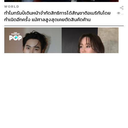
มากไปกว่านั้น ในปัจจุบันรัฐบาลจีนมีความเชื่อมั่นว่าสินค้า
WORLD
จากประเทศไทยไม่มีสารตกค้าง ทำให้กระบวนการตรวจสอบ
ทำไมทรัมป์เดินหน้าจำกัดสิทธิการได้สัญชาติอเมริกันโดย
...
ได้รับการลดหย่อนในหลายส่วน ส่งผลให้การนำเข้าสินค้าสู่
กำเนิดอีกครั้ง แม้ศาลสูงสุดเคยตัดสินคัดค้าน
จีนง่ายและสะดวกขึ้น ใช้เวลาเพียง 3-4 วัน แม้ปัจจุบันมี
ทุเรียนส่งออกวันละ 800 กว่าตู้ แต่ก็สามารถเข้าสู่ตลาดจีนได้
อย่างรวดเร็ว
เรียกได้ว่าเป็นโอกาสของเกษตรกรไทยที่ควรหันมาปลูกผล
ไม้ที่ส่งออกได้ นอกจากทุเรียนแล้ว ยังมี มังคุด มะพร้าว และ
ส้มโอ ซึ่งเป็นกลุ่มผลไม้ที่ต่างประเทศต้องการและที่สำคัญ
ราคาไม่ได้ขึ้นอยู่กับตลาดโลกเหมือนพืชไร่อื่นๆ
ราชาแห่งผลไม้ไทยเสี่ยงถูกเพื่อนบ้าน ‘ล้มแชมป์’
ENTERTAINMENT
เก้า นพเก้า และ พาย รินรดา เตรียมร่วมงานกันใน ‘รสกาล
...
Enchanted Taste In Time’
แหล่งข่าววงการอุตสาหกรรมเกษตร บอกกับ THE
STANDARD WEALTH อีกว่า จุดที่น่าห่วงคือ แม้ไทยเป็นผู้ส่ง
ออกทุเรียนรายใหญ่ไปยังแดนมังกร ซึ่งครองตำแหน่งผู้ส่ง