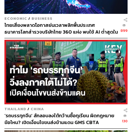
ECONOMIC
/
BUSINESS
ส่วนในแง่ของความกังวลเรื่องทุเรียนเวียดนามเข้ามาสวม
ไทยเสี่ยงพลาดโอกาสย่นเวลาพลิกฟื้นประเทศ
สิทธิ์ทุเรียนไทย ยังไม่มีหลักฐานชัดเจน แต่ยอมรับว่าอาจมี
899
ธนาคารโลกสำรวจบริษัทไทย 360 แห่ง พบใช้ AI ต่ำสุดใน
ช่องว่างในระบบที่เอื้อให้เกิดพฤติกรรมลักษณะดังกล่าว ซึ่ง
กลุ่ม ตามหลังเคนยาและไนจีเรียเกือบ 4 เท่า
ต้องอาศัยภาครัฐในการตรวจสอบและดำเนินการ
เมื่อผู้สื่อข่าวถามต่อไปว่า ในช่วง 1-2 ปีที่ผ่านมา เห็นภาพทุน
จีนเข้ามาซื้อที่ปลูกทุเรียนในไทยหรือไม่? วิชัยย้ำว่า เป็นสิ่งที่
เกิดขึ้นตามธรรมชาติของธุรกิจที่น่าลงทุน แต่บางกรณีอาจ
เกี่ยวข้องกับการใช้ ‘นอมินี’ เข้ามาดำเนินธุรกิจโดยไม่คำนึง
ถึงมาตรฐานความปลอดภัยด้านอาหาร ซึ่งควรได้รับการ
กำกับดูแลจากภาครัฐ
THAILAND
/
CHINA
ฝนถล่ม-จีนคุมเข้ม หวั่นฉุดตัวเลขส่งออก
‘รถบรรทุกจีน’ ลักลอบลงใต้กว้านซื้อทุเรียน ผิดกฎหมาย
130
ข้อไหน? เปิดเงื่อนไขขนส่งข้ามแดน GMS CBTA
ขณะเดียวกันในปีนี้ผู้ประกอบการปลูกทุเรียนในภาคตะวัน