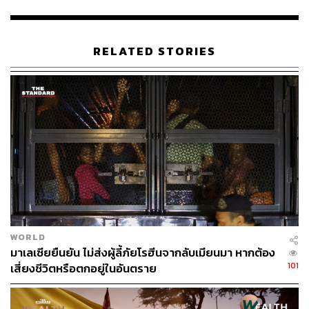
ในช่วงเวลาเดียวกัน ทุเรียนเวียดนามที่ส่งออกไปจีนมีราคาต่ำ
กว่าทุเรียนไทย เพราะประเทศเวียดนามต้นทุนการผลิตราว
RELATED STORIES
19 บาทต่อกิโลกรัม ขณะที่ทุเรียนไทยมีต้นทุนประมาณ 40
บาท ต่อกิโลกรัม เพราะไทยมีต้นทุนไฟฟ้าแพง และเกษตรกร
บางแห่งต้องลงทุนบริหารจัดการน้ำเอง
ยิ่งปัจจุบันไทยเราขายทุเรียนกิโลกรัมละ 200 กว่าบาท ส่ง
ออกไปประมาณกิโลกรัมละ 240-250 บาท แต่เวียดนามขาย
กิโลกรัมละ 110-120 บาท และอีกหนึ่งปัจจัยที่เวียดนามได้
เปรียบไทยคือการมีรถไฟฟ้าความเร็วสูง สามารถขนทุเรียน
ไปจีนได้ใน 3 ชั่วโมง จากปัจจัยดังกล่าวอาจเป็นต้นเหตุให้
เจ้าของสวนทุเรียนไทยบางราย นำทุเรียนเวียดนามเข้ามา
สวมสิทธิส่งออกไปจีนกันมากขึ้น
WORLD
มาเลเซียยืนยัน ไม่ส่งผู้ลี้ภัยโรฮีนจากลับเมียนมา หากต้อง
101
ทุเรียนไทยได้เปรียบเรื่อง ‘รสชาติ-การทูตจีน’
เสี่ยงชีวิตหรือตกอยู่ในอันตราย