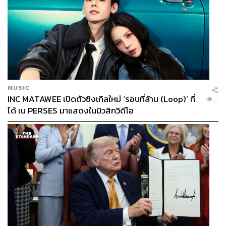
MUSIC
INC MATAWEE เปิดตัวซิงเกิลใหม่ ‘รอบที่ล้าน (Loop)’ ที่
...
ได้ เน PERSES มาแสดงในมิวสิกวิดีโอ
“จีนยังเป็นตลาดที่มีดีมานด์มหาศาล พฤติกรรมของผู้บริโภค
ชาวจีนนิยมรับประทานทุเรียนไทยมากกว่าประเทศอื่น และมี
แนวโน้มซื้อเพิ่มขึ้นกว่า 30% ซึ่งถือว่ายังไม่เพียงพอต่อความ
ต้องการอยู่ดี”