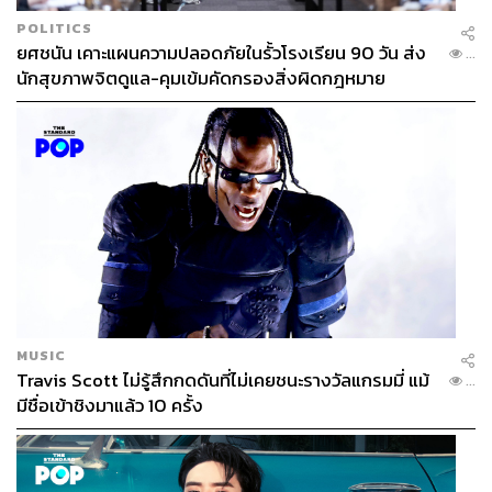
ผสมกับทุเรียนไทย เพื่อเตรียมส่งออกไปยังประเทศจีน ลักษณะ
POLITICS
คล้ายขบวนการจีนหลอกจีน สวมสิทธิ์ทุเรียนไทยด้วยการรี
ยศชนัน เคาะแผนความปลอดภัยในรั้วโรงเรียน 90 วัน ส่ง
...
แพ็กใหม่
นักสุขภาพจิตดูแล-คุมเข้มคัดกรองสิ่งผิดกฎหมาย
เพราะตั้งแต่ช่วงปลายปี 2567 จีนได้ตรวจพบสารปนเปื้อน
แคดเมียมและสารย้อมสี
Basic Yellow 2 หรือ BY2
ของ
ทุเรียนเวียดนาม ส่งผลให้ จีนเพิ่มความเข้มงวดในการตรวจ
สอบทุเรียนไทยเช่นเดียวกัน
โอกาสทองเกษตรกรไทย! ดันส่งออกทุเรียนทะลุเป้า
อย่างไรก็ตาม กระทรวงเกษตรและสหกรณ์ พยายามแก้ไข
ปัญหาด้วยการเข้มงวดเรื่องมาตรฐาน ขณะที่ นภินทร์ ศรี
MUSIC
Travis Scott ไม่รู้สึกกดดันที่ไม่เคยชนะรางวัลแกรมมี่ แม้
สรรพางค์ รมช.พาณิชย์ กล่าวว่า ภาพรวมการส่งออกทุเรียน
...
มีชื่อเข้าชิงมาแล้ว 10 ครั้ง
และผลไม้ไทยปีนี้จะเติบโตอย่างต่อเนื่อง โดยในปี 2567 ไทย
ส่งออกทุเรียนสดและทุเรียนแช่แข็งไปจีนประมาณ 950,000
ตัน และในปี 2568 คาดว่าจะมีผลผลิตทุเรียนเพิ่มขึ้นจาก
1,200,000 ตัน เป็น 1,500,000 ตัน หรือเพิ่มขึ้น 300,000 ตัน