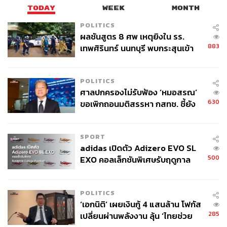
กดดันต่อผู้ส่งออกไทย แต่ภาครัฐและภาคเอกชนได้ร่วมมือ
TODAY
WEEK
MONTH
กันในการบริหารจัดการ ปรับปรุงกระบวนการผลิต และ
POLITICS
เตรียมพร้อมรับมือกับมาตรฐานดังกล่าว ซึ่งขณะนี้
ผลชันสูตร 8 ศพ เหตุยิงใน รร.
สถานการณ์เริ่มคลี่คลาย และไม่มีสัญญาณว่าเป็นการกีดกัน
883
เทพศิรินทร์ นนทบุรี พบกระสุนเข้า
ทางการค้า แต่อยู่ในกรอบของความปลอดภัยด้านอาหาร”
จุดสำคัญ ‘ศีรษะ-หน้าอก’ ครูถูกยิง
4 นัด จากระยะไกล
POLITICS
ทุเรียนไทยยังมีช่องว่างมหาศาลในตลาดต่างประเทศ
ศาลปกครองไม่รับฟ้อง ‘หมอสรณ’
630
ขอเพิกถอนมติสรรหา กสทช. ชี้ยัง
ไม่ใช่ผู้เดือดร้อนเสียหาย
สำหรับบริษัท NTF ตั้งเป้าการส่งออกปีนี้อยู่ที่ 1,800-2,000
ล้านบาท เติบโตจากปีก่อนซึ่งทำยอดได้ราว 900 ล้านบาท
SPORT
โดยมีปัจจัยหนุนจากการเพิ่มกำลังการผลิต การขยายฐาน
adidas เปิดตัว Adizero EVO SL
OEM และการเสริมสภาพคล่องทั้งต้นทางและปลายทาง ทั้งนี้
500
EXO คอลเล็กชันพิเศษรับฤดูกาล
ทุเรียนยังคงเป็นสินค้าหลักที่สร้างรายได้ให้บริษัท และมองว่า
College Football
อนาคตมะพร้าว มังคุด และลำไย จะเข้ามาช่วยเสริมรายได้
POLITICS
เพราะเป็นผลไม้ที่ต้องการสูงในตลาดจีนไม่ต่างจากทุเรียน
‘เอกนิติ’ เผยเงินกู้ 4 แสนล้าน โฟกัส
285
เปลี่ยนผ่านพลังงาน ลุ้น ‘ไทยช่วย
อย่างไรก็ตาม แม้จะมีปัจจัยลบหลายด้าน แต่ผู้ประกอบการยัง