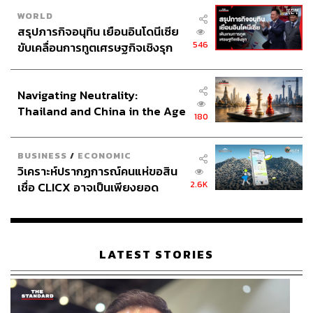
เกษตรกรในจีนเร่งไขความลับใน ‘การปลูกทุเรียน’ ทั้งที่
WORLD
บางคนบอกว่ามีกลิ่นคล้ายถุงเท้าหลังออกกำลังกาย
สรุปภารกิจอนุทิน เยือนอินโดนีเซีย
546
ขับเคลื่อนการทูตเศรษฐกิจเชิงรุก
ประกาศหุ้นส่วนยุทธศาสตร์ไทย –
อินโดนีเซีย
Navigating Neutrality:
Thailand and China in the Age
180
of a New Global Order
BUSINESS
/
ECONOMIC
วิเคราะห์ปรากฏการณ์คนแห่ขอสิน
2.6K
เชื่อ CLICX อาจเป็นเพียงยอด
ภูเขาน้ำแข็ง ของปัญหาหนี้ครัว
เรือนไทยที่ถูกซุกไว้
LATEST STORIES