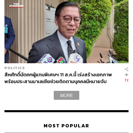
ออกของไทยดำเนินมามากกว่าครึ่งทางแล้ว แต่กลับต้อง
เผชิญกับปัจจัยลบหลายอย่างที่ส่งผลกระทบต่อภาพรวมการ
ส่งออก เริ่มจากสองปัจจัยหลักที่ฉุดตลาดปีนี้ ได้แก่ สภาพ
เศรษฐกิจโลกที่ชะลอตัว รวมถึงปัญหาเทรดวอร์ ซึ่งแม้จะส่ง
ผลเพียงเล็กน้อย แต่ก็ส่งแรงกดดันต่อบรรยากาศการค้าโดย
รวม
นอกจากนี้ ยังมีปัจจัยจากมาตรการตรวจสอบสารตกค้างของ
จีนที่เข้มข้นขึ้น และสภาพอากาศที่มีฝนตกต่อเนื่อง ซึ่งกระทบ
ต่อคุณภาพผลผลิตทุเรียนอย่างหลีกเลี่ยงไม่ได้
POLITICS
สีหศักดิ์นัดถกผู้แทนพิเศษฯ 11 ส.ค.นี้ เร่งสร้างเอกภาพ
72
พร้อมประสานมาเลเซียช่วยติดตามบุคคลมีหมายจับ
ทั้งนี้ แม้ภาครัฐคาดการณ์ว่าการส่งออกทุเรียนไทยปีนี้จะอยู่ที่
ราว 1 ล้านตัน แต่จากสถานการณ์ล่าสุดเราประเมินว่าตัวเลข
MORE
จริงอาจไม่ถึงครึ่งแม้ทุเรียนยังคงเป็นผลไม้ยอดนิยมของผู้
บริโภคชาวจีน แต่ยังเจอปัญหาคุณภาพผลผลิต รวมถึงความ
เข้มงวดในการตรวจสอบสารตกค้างในผลไม้ที่ส่งออกไปจีน
“จริงๆ แล้วมาตรการของจีนในการตรวจสอบสารเคมีใน
MOST POPULAR
ทุเรียนที่นำเข้าเข้มงวดมาตั้งแต่ปลายปีที่แล้ว แม้จะสร้างแรง