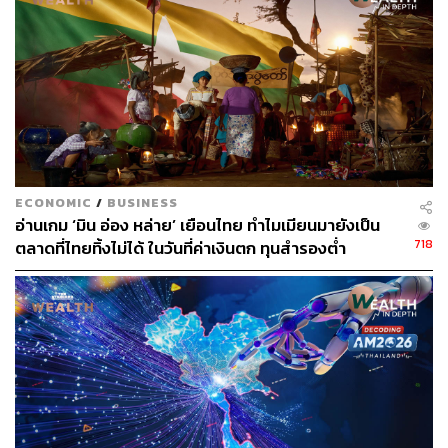
วิชัย ศิระมานะกุล ประธานเจ้าหน้าที่บริหาร บริษัท เอ็นทีเอฟ
อินเตอร์กรุ๊ป (ประเทศไทย) จำกัด
(มหาชน) (NTFG)
หนึ่งใน
ผู้นำการส่งออกผลไม้สดเกรดพรีเมียม ฉายภาพว่า แม้
เวียดนามจะเริ่มรุกตลาดทุเรียนมากขึ้น แต่ผู้ประกอบการไทย
ยังมองว่าความได้เปรียบของไทยยังมีมาก ทั้งเรื่องของรสชาติ
ภูมิประเทศ และความสัมพันธ์ทางการค้ากับจีน และปัจจุบัน
เวียดนามยังเผชิญปัญหาเรื่องมาตรฐานความปลอดภัยด้าน
อาหาร ซึ่งอาจต้องใช้เวลาในการปรับตัว
ECONOMIC
/
BUSINESS
อ่านเกม ‘มิน อ่อง หล่าย’ เยือนไทย ทำไมเมียนมายังเป็น
718
ตลาดที่ไทยทิ้งไม่ได้ ในวันที่ค่าเงินตก ทุนสำรองต่ำ