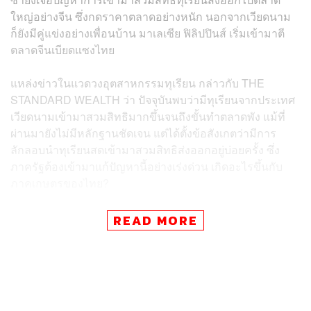
ใหญ่อย่างจีน ซึ่งกดราคาตลาดอย่างหนัก นอกจากเวียดนาม
ก็ยังมีคู่แข่งอย่างเพื่อนบ้าน มาเลเซีย ฟิลิปปินส์ เริ่มเข้ามาตี
ตลาดจีนเบียดแซงไทย
แหล่งข่าวในแวดวงอุตสาหกรรมทุเรียน กล่าวกับ THE
STANDARD WEALTH ว่า ปัจจุบันพบว่ามีทุเรียนจากประเทศ
เวียดนามเข้ามาสวมสิทธิมากขึ้นจนถึงขั้นทำตลาดพัง แม้ที่
ผ่านมายังไม่มีหลักฐานชัดเจน แต่ได้ตั้งข้อสังเกตว่ามีการ
ลักลอบนำทุเรียนสดเข้ามาสวมสิทธิส่งออกอยู่บ่อยครั้ง ซึ่ง
ภาครัฐต้องเข้ามาแก้ปัญหานี้อย่างเร่งด่วน เกิดอะไรขึ้นกับ
ภาคเกษตรของไทย?
READ MORE
ทุเรียนไทยสู้ศึกรอบด้าน ต้นทุนแพงขึ้น-โดนสวมสิทธิ์
ธวัชชัย จุงสุพงษ์ เจ้าของ Toby’s Farm สวนทุเรียนพรีเมียม
จาก จังหวัดจันทบุรี แสดงความเห็นว่า ตลาดทุเรียนไทยเผชิญ
ความท้าทายจากการแข่งขันที่เพิ่มขึ้นจากประเทศเพื่อนบ้าน