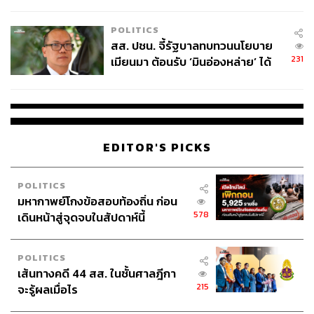
ไทยพลัส’ เฟส 2 รอประเมินความ
คงมองในแง่บวกว่าทุเรียนไทยยังเป็นที่ต้องการในตลาดจีน
เหมาะสม
และตลาดต่างประเทศอื่นๆ โดยเฉพาะในกลุ่มชุมชนชาวจีน
POLITICS
ในหลายประเทศ ซึ่งยังมีช่องว่างของอุปสงค์อีกมาก ตลาด
สส. ปชน. จี้รัฐบาลทบทวนนโยบาย
ทุเรียนจึงยังมีแนวโน้มขยายตัวในช่วง 1-2 ปีข้างหน้า หาก
231
เมียนมา ต้อนรับ ‘มินอ่องหล่าย’ ได้
สามารถรักษาคุณภาพสินค้าได้อย่างต่อเนื่อง
แค่สัญญาว่างเปล่า
EDITOR'S PICKS
ข่าวที่เกี่ยวข้อง:
เบื้องลึกอีกด้านฉุดรั้งภาคผลิต! ไทยกำลังเผชิญกับ 3 มห
กรรมศูนย์เหรียญ สินค้าจีนไหลบ่า ทางผ่าน ‘สินค้าสวม
POLITICS
มหากาพย์โกงข้อสอบท้องถิ่น ก่อน
สิทธิมา
578
เดินหน้าสู่จุดจบในสัปดาห์นี้
ชวนวิเคราะห์ เหตุใดสินค้าจีนทะลัก ส่งออกเริ่มหมดแร
ง แบกเศรษฐกิจไทยไม่ไหว แม้แต่ ‘ข้าวไทย’ ยังเสี่ยงพ่า
POLITICS
ยแพ้ให้กับคู่แข่งเวียดนามและอินเดีย
เส้นทางคดี 44 สส. ในชั้นศาลฎีกา
เผยตลาดทุเรียนในจีนเดือด ไทย-เวียดนาม-ฟิลิปปินส์ ชิง
215
จะรู้ผลเมื่อไร
เค้กดุ ท่ามกลางยอดสั่งผ่านแอปส่งอาหารที่โตถึง 711%