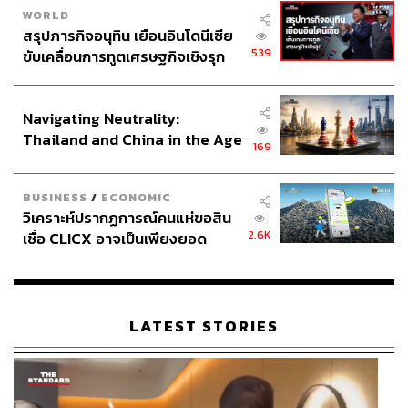
WORLD
ABOUT THE AUTHOR
สรุปภารกิจอนุทิน เยือนอินโดนีเซีย
เสาวลักษณ์ เขตสูงเนิน
539
ขับเคลื่อนการทูตเศรษฐกิจเชิงรุก
Content Creator THE STANDARD WEALTH
ประกาศหุ้นส่วนยุทธศาสตร์ไทย –
อินโดนีเซีย
Navigating Neutrality:
Thailand and China in the Age
169
of a New Global Order
BUSINESS
/
ECONOMIC
วิเคราะห์ปรากฏการณ์คนแห่ขอสิน
2.6K
เชื่อ CLICX อาจเป็นเพียงยอด
ภูเขาน้ำแข็ง ของปัญหาหนี้ครัว
เรือนไทยที่ถูกซุกไว้
LATEST STORIES