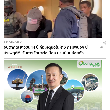
THAILAND
จับตาคดีเยาวชน 14 ปี ก่อเหตุยิงในห้าง กรมพินิจฯ ชี้
...
ประพฤติดี-รับการรักษาต่อเนื่อง ประเมินปล่อยตัว