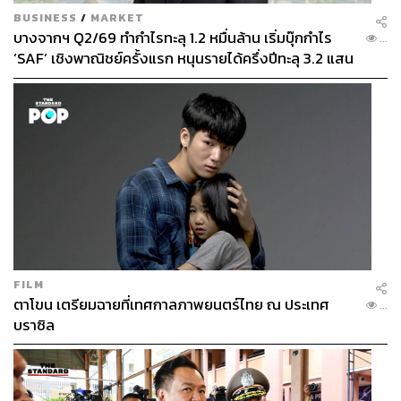
BUSINESS
/
MARKET
บางจากฯ Q2/69 ทำกำไรทะลุ 1.2 หมื่นล้าน เริ่มบุ๊กกำไร
...
‘SAF’ เชิงพาณิชย์ครั้งแรก หนุนรายได้ครึ่งปีทะลุ 3.2 แสน
ล้าน
FILM
ตาโขน เตรียมฉายที่เทศกาลภาพยนตร์ไทย ณ ประเทศ
...
บราซิล