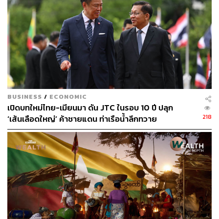
สำหรับสัดส่วนของการจัดตั้งธุรกิจและจดเลิกในช่วง 8 เดือน
แรกของปี 2568 อยู่ที่ 6:1 กล่าวคือ จัดตั้ง 6 ราย เลิก 1 ราย
โดยสัดส่วนนี้เท่ากับค่าเฉลี่ยในช่วง 5 ปีย้อนหลัง (2563-
2567)
ทั้งนี้ ในปี 2568 มีจำนวนจัดตั้งใหม่ 59,189 ราย ที่สูงกว่าค่า
เฉลี่ย 5 ปี ย้อนหลังที่มีจำนวน 54,746 ราย และยังคงเป็นไป
BUSINESS
/
ECONOMIC
ตามวัฏจักรของการจดทะเบียนธุรกิจ
เปิดบทใหม่ไทย-เมียนมา ดัน JTC ในรอบ 10 ปี ปลุก
218
‘เส้นเลือดใหญ่’ ค้าชายแดน ท่าเรือน้ำลึกทวาย
ส่อง 3 ธุรกิจโต-ชะลอการจัดตั้ง
สำหรับประเภทธุรกิจที่มีอัตราเติบโตเพิ่มขึ้นในช่วง 8 เดือน
ของปี 2568 ใน 3 อันดับแรก เมื่อเทียบกับช่วงเวลาเดียวกัน
ของปี 2567 คือ 1. ธุรกิจขายส่งสินค้าทั่วไปโดยได้รับค่า
ตอบแทนหรือตามสัญญาจ้าง เพิ่มขึ้น 368 รายคิดเป็น
51.18% 2. ธุรกิจโรงแรม รีสอร์ทและห้องชุด เพิ่มขึ้น 305