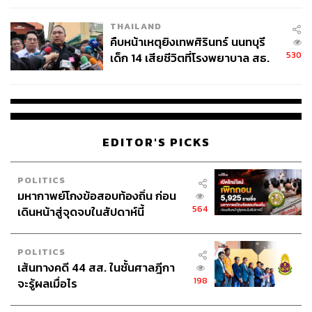
THAILAND
สามารถติดตาม THE STANDARD WEALTH
คืบหน้าเหตุยิงเทพศิรินทร์ นนทบุรี
ผ่านแอปพลิเคชันต่างๆ ที่คุณสะดวกหรือใช้งานอยู่แล้วได้เลย
530
เด็ก 14 เสียชีวิตที่โรงพยาบาล สธ.
ยืนยันครูเสียชีวิต 5 ราย เจ็บ 22
ราย
TAGS:
เศรษฐกิจไทย
การลงทุน
ปิดกิจการ
EDITOR'S PICKS
กรมพัฒนาธุรกิจการค้า
อรมน ทรัพย์ทวีธรรม
POLITICS
มหากาพย์โกงข้อสอบท้องถิ่น ก่อน
564
เดินหน้าสู่จุดจบในสัปดาห์นี้
POLITICS
เส้นทางคดี 44 สส. ในชั้นศาลฎีกา
401
198
จะรู้ผลเมื่อไร