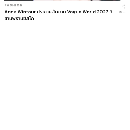
FASHION
Anna Wintour ประกาศจัดงาน Vogue World 2027 ที่
...
ซานฟรานซิสโก
News
Wealth
Pop
Podcast
Video
Now
Opinion
Careers
Events
Privacy
About
Contact
Policy
FOR
ADVERTISING
MEMBERSHIP