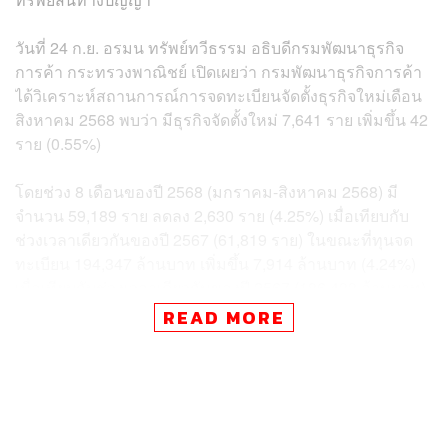
วันที่ 24 ก.ย. อรมน ทรัพย์ทวีธรรม อธิบดีกรมพัฒนาธุรกิจ
การค้า กระทรวงพาณิชย์ เปิดเผยว่า กรมพัฒนาธุรกิจการค้า
ได้วิเคราะห์สถานการณ์การจดทะเบียนจัดตั้งธุรกิจใหม่เดือน
สิงหาคม 2568 พบว่า มีธุรกิจจัดตั้งใหม่ 7,641 ราย เพิ่มขึ้น 42
ราย (0.55%)
โดยช่วง 8 เดือนของปี 2568 (มกราคม-สิงหาคม 2568) มี
จำนวน 59,189 ราย ลดลง 2,630 ราย (4.25%) เมื่อเทียบกับ
ช่วงเวลาเดียวกันของปี 2567 (61,819 ราย) ในขณะที่ทุนจด
ทะเบียน 194,347 ล้านบาท เพิ่มขึ้น 7,914 ล้านบาท (4.24%)
เมื่อเทียบกับช่วงเวลาเดียวกันของปี 2567 (186,433 ล้านบาท)
READ MORE
ด้านธุรกิจที่มีการจัดตั้งใหม่สูงสุด 3 อันดับแรก ได้แก่ 1. ธุรกิจ
ก่อสร้างอาคารทั่วไป 4,699 ราย 2. ธุรกิจอสังหาริมทรัพย์
3,619 ราย และ 3. ธุรกิจภัตตาคาร/ร้านอาหาร 2,411 ราย คิด
เป็นสัดส่วน 7.94%, 6.11% และ 4.07% จากจำนวนการจด
ทะเบียนจัดตั้งธุรกิจในช่วง 8 เดือนของปี 2568 ตามลำดับ