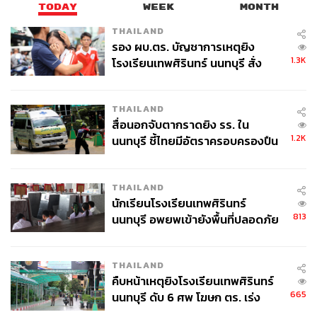
TODAY
WEEK
MONTH
ทะเบียนและสิ้นสภาพนิติบุคคลทันที เว้นแต่จะแสดงเหตุให้
เห็นเป็นอย่างอื่น เมื่อนิติบุคคลถูกเปลี่ยนเป็นสถานะร้างแล้ว
THAILAND
รอง ผบ.ตร. บัญชาการเหตุยิง
จะไม่สามารถทำนิติกรรมใดๆ ได้อีกต่อไป
1.3K
โรงเรียนเทพศิรินทร์ นนทบุรี สั่ง
ค้นหา 2 รอบยืนยันไร้คนติดค้าง พบ
แต่ความรับผิดของหุ้นส่วนผู้จัดการ ผู้เป็นหุ้นส่วน กรรมการ ผู้
ศพปู่-ย่าที่บ้านพักผู้ก่อเหตุ
จัดการ และผู้ถือหุ้นยังคงมีอยู่และพึงเรียกบังคับได้ อย่างไร
THAILAND
ก็ตาม นิติบุคคลอาจคืนสู่ทะเบียนได้โดยการร้องขอต่อศาล
สื่อนอกจับตากราดยิง รร. ใน
ภายใน 10 ปี นับแต่วันที่นายทะเบียนขีดชื่อออกจากทะเบียน
1.2K
นนทบุรี ชี้ไทยมีอัตราครอบครองปืน
สูงในระดับต้นของภูมิภาค
“สาเหตุหลักไม่นำส่งงบการเงินติดต่อกันนาน 3 ปี มียอดสูงถึง
7,032 ราย เป็นเหตุให้เชื่อได้ว่าไม่ทำการค้าขายหรือประกอบ
THAILAND
การงานแล้ว และสาเหตุรองลงมาคือจดทะเบียนเลิกแล้วแต่
นักเรียนโรงเรียนเทพศิรินทร์
ไม่มีตัวผู้ชำระบัญชีทำการอยู่อีก 2,311 ราย นายทะเบียนจะ
813
นนทบุรี อพยพเข้ายังพื้นที่ปลอดภัย
ต้องดำเนินการตามกฎหมายเพื่อปรับปรุงฐานข้อมูลนิติบุคคล
ชั่วคราว หลังเหตุใช้อาวุธปืนภายใน
โรงเรียนคลี่คลาย
ให้เป็นปัจจุบัน และปิดกั้นมิจฉาชีพนำข้อมูลเท็จไปหลอกลวง
THAILAND
หรือหาประโยชน์จากประชาชน” อรมนกล่าว ทิ้งท้าย
คืบหน้าเหตุยิงโรงเรียนเทพศิรินทร์
665
นนทบุรี ดับ 6 ศพ โฆษก ตร. เร่ง
ภาพ:
Najlah Feanny / Getty images
สอบปมขโมยปืนปู่ก่อเหตุ