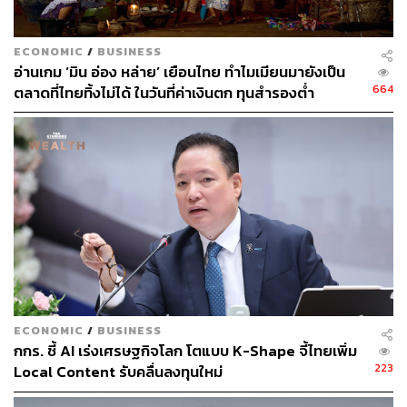
ราย คิดเป็น 44.79% และ 3. ธุรกิจขนส่ง ขนถ่ายสินค้า และ
คนโดยสาร เพิ่มขึ้น 288 ราย คิดเป็น 26.18%
ECONOMIC
/
BUSINESS
ส่วนธุรกิจที่ชะลอการจัดตั้ง ได้แก่
อ่านเกม ‘มิน อ่อง หล่าย’ เยือนไทย ทำไมเมียนมายังเป็น
664
ตลาดที่ไทยทิ้งไม่ได้ ในวันที่ค่าเงินตก ทุนสำรองต่ำ
ธุรกิจตัวแทนและนายหน้าอสังหาริมทรัพย์ ลดลง 343
ราย คิดเป็น 27.77%
ธุรกิจอสังหาริมทรัพย์ ลดลง 1,079 ราย คิดเป็น
22.97%
ธุรกิจภัตตาคาร/ร้านอาหาร ลดลง 427 ราย คิดเป็น
15.05%
8 เดือน ทุนต่างชาติลงทุนเพิ่มกว่า 125%
ECONOMIC
/
BUSINESS
ด้านการลงทุนจากต่างชาติในไทยช่วง 8 เดือนแรกปี 2568 พุ่ง
กกร. ชี้ AI เร่งเศรษฐกิจโลก โตแบบ K-Shape จี้ไทยเพิ่ม
แตะ 225,536 ล้านบาท เพิ่มขึ้นกว่า 125% จากปีก่อน
223
Local Content รับคลื่นลงทุนใหม่