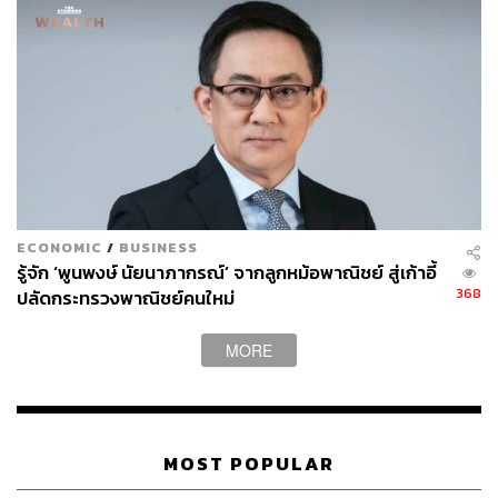
โดยมีนักลงทุนต่างชาติ 687 ราย เข้ามาจัดตั้งธุรกิจในไทย
ญี่ปุ่น อเมริกา และสิงคโปร์ครองอันดับต้น ขณะที่พื้นที่ EEC
ดึงดูดเงินลงทุนกว่า 74,792 ล้านบาท คิดเป็น 33% ของเม็ด
เงินลงทุนรวม สะท้อนความเชื่อมั่นเศรษฐกิจไทยบนเวทีโลก
อรมน สรุปผลงานตลอด 2 ปีที่ผ่านมา ก่อนที่ในเดือนหน้าจะ
ไปดำรงตำแหน่งอธิบดีกรมทรัพย์สินทางปัญญา อีกว่า การ
ทำงานช่วงที่ผ่านมา ได้ยกระดับการบริการด้วยเทคโนโลยี
ดิจิทัล เสริมแกร่ง SME ไทยกว่า 9.8 หมื่นราย พร้อมเดินหน้า
กำกับดูแลธรรมาภิบาล ปราบปรามนอมินี และสร้างความน่า
ECONOMIC
/
BUSINESS
รู้จัก ‘พูนพงษ์ นัยนาภากรณ์’ จากลูกหม้อพาณิชย์ สู่เก้าอี้
เชื่อถือแก่นิติบุคคล
368
ปลัดกระทรวงพาณิชย์คนใหม่
จ่อฟันนิติบุคคล 9,343 ราย ให้มีสถานะ ‘ร้าง’ เหตุไม่ส่ง
MORE
งบการเงิน 3 ปี
อรมน ระบุว่า นิติบุคคลที่มีรายชื่อตามประกาศสามารถยื่น
MOST POPULAR
คำร้องชี้แจงต่อนายทะเบียนได้ภายใน 90 วันนับแต่วันที่ออก
ประกาศ หากพ้นระยะเวลาที่กำหนด จะถูกขีดชื่อออกจาก