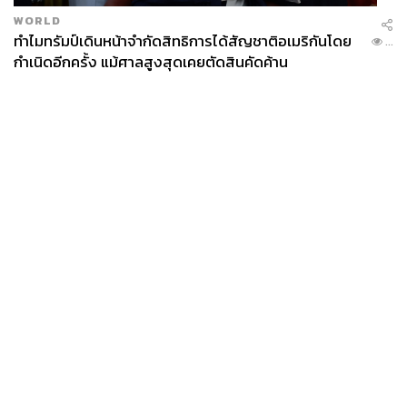
WORLD
ทำไมทรัมป์เดินหน้าจำกัดสิทธิการได้สัญชาติอเมริกันโดย
...
กำเนิดอีกครั้ง แม้ศาลสูงสุดเคยตัดสินคัดค้าน
News
Wealth
Pop
Podcast
Video
Now
Opinion
Careers
Events
Privacy
About
Contact
Policy
FOR
ADVERTISING
MEMBERSHIP