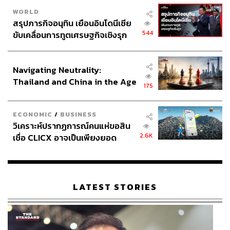
WORLD
สรุปภารกิจอนุทิน เยือนอินโดนีเซีย
544
ขับเคลื่อนการทูตเศรษฐกิจเชิงรุก
ประกาศหุ้นส่วนยุทธศาสตร์ไทย –
อินโดนีเซีย
Navigating Neutrality:
Thailand and China in the Age
175
of a New Global Order
ECONOMIC
/
BUSINESS
วิเคราะห์ปรากฏการณ์คนแห่ขอสิน
2.6K
เชื่อ CLICX อาจเป็นเพียงยอด
ภูเขาน้ำแข็ง ของปัญหาหนี้ครัว
เรือนไทยที่ถูกซุกไว้
LATEST STORIES