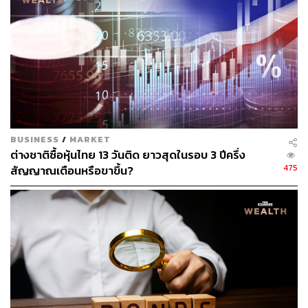
เป็นการขายสุทธิตราสารหนี้ระยะสั้น และซื้อสุทธิตราสารหนี้
ระยะยาว เป็นการกลับเข้าซื้อตั้งแต่เดือนมีนาคมเป็นต้นมา
ทำให้ยอดการถือครองตราสารหนี้ไทยของนักลงทุนต่างชาติ
ณ สิ้นไตรมาส 2 ของปีนี้อยู่ที่ 908,386 ล้านบาท เพิ่มขึ้นจาก
849,081 ล้านบาท ณ สิ้นปีก่อนหน้า โดยมากกว่า 90%
เป็นการถือครองในตราสารหนี้ระยะยาว
เส้นอัตราผลตอบแทนพันธบัตรรัฐบาลไทยในช่วงครึ่งปีแรกมี
BUSINESS
/
MARKET
การปรับตัวในทิศทางขาขึ้นอย่างชัดเจน โดยเฉพาะในเดือน
ต่างชาติซื้อหุ้นไทย 13 วันติด ยาวสุดในรอบ 3 ปีครึ่ง
กุมภาพันธ์และมีนาคมที่ปรับตัวขึ้นค่อนข้างมากตามอัตราผล
475
สัญญาณเตือนหรือขาขึ้น?
ตอบแทนพันธบัตรสหรัฐฯ ที่มีปัจจัยกดดันจากความกังวลด้าน
เงินเฟ้อ จากนั้นปรับตัวลงเล็กน้อยในไตรมาส 2 จากการ
ระบาดของโควิดระลอกสาม เมื่อสิ้นไตรมาส 2 ของปี เส้น
Bond Yield จึงมีลักษณะชันขึ้น (Steepen) จากสิ้นปีที่แล้ว
โดย Bond Yield ปรับตัวสูงขึ้นจากสิ้นปีก่อนในทุกช่วงอายุ ซึ่ง
รุ่นอายุ 2 ปีเพิ่มขึ้น 13 bps. และรุ่นอายุ 10 ปีเพิ่มขึ้น 50 bps.
จากปลายปีที่แล้ว มาอยู่ที่ระดับ 0.51% และที่ 1.78% ตาม