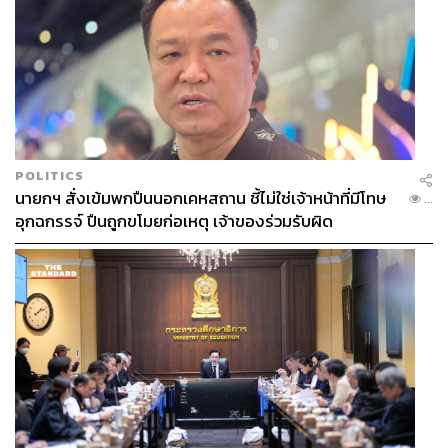
POLITICS
นายกฯ สั่งเข้มพกปืนนอกเคหสถาน ชี้ไม่ใช่เจ้าหน้าที่มีโทษ
...
อุกฉกรรจ์ ปืนถูกขโมยก่อเหตุ เจ้าของร่วมรับผิด