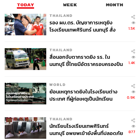
TODAY
WEEK
MONTH
THAILAND
รอง ผบ.ตร. บัญชาการเหตุยิง
1.5K
โรงเรียนเทพศิรินทร์ นนทบุรี สั่ง
ค้นหา 2 รอบยืนยันไร้คนติดค้าง พบ
ศพปู่-ย่าที่บ้านพักผู้ก่อเหตุ
THAILAND
สื่อนอกจับตากราดยิง รร. ใน
1.4K
นนทบุรี ชี้ไทยมีอัตราครอบครองปืน
สูงในระดับต้นของภูมิภาค
WORLD
ย้อนเหตุกราดยิงในโรงเรียนต่าง
0.9K
ประเทศ ที่ผู้ก่อเหตุเป็นนักเรียน
THAILAND
นักเรียนโรงเรียนเทพศิรินทร์
877
นนทบุรี อพยพเข้ายังพื้นที่ปลอดภัย