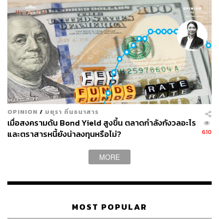
50
ABOUT THE AUTHOR
ศนิชา ละครพล
THE STANDARD WEALTH Editor
OPINION
/
มยุรา ถิ่นธนาสาร
เมื่อสงครามดัน Bond Yield สูงขึ้น ตลาดกำลังกังวลอะไร
610
และตราสารหนี้ยังน่าลงทุนหรือไม่?
MORE
MOST POPULAR