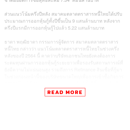
ส่วนแนวโน้มครึ่งปีหลัง สมาคมตลาดตราสารหนี้ไทยได้ปรับ
ประมาณการออกหุ้นกู้ทั้งปีขึ้นเป็น 9 แสนล้านบาท หลังจาก
ครึ่งปีแรกมีการออกหุ้นกู้ไปแล้ว 5.22 แสนล้านบาท
ธาดา พฤฒิธาดา กรรมการผู้จัดการ สมาคมตลาดตราสาร
หนี้ไทย กล่าวว่า แนวโน้มตลาดตราสารหนี้ไทยในช่วงครึ่ง
หลังของปี 2564 นี้ คาดว่าบริษัทเอกชนไทยยังคงต้องการ
ระดมทุนผ่านการออกหุ้นกู้ระยะยาวเพื่อรองรับสถานการณ์ที่
ยังมีความไม่แน่นอนสูง รวมถึงการ Refinance สินเชื่อที่กู้มา
ในช่วงก่อนหน้านี้ของบริษัทขนาดใหญ่เพื่อการเข้าซื้อกิจการ
(M&A) โดยได้ปรับประมาณการออกหุ้นกู้ทั้งปีขึ้นจากเดิมที่
750,000 ล้านบาท เป็นที่ 900,000 ล้านบาท
READ MORE
ขณะเดียวกัน ความเป็นไปได้ที่จะเกิดการผิดนัดชำระหุ้นกู้ก็
อาจจะมีบ้าง โดยจะเป็นลักษณะของการขอยืดหนี้มากกว่า
เบื้องต้นประเมินตัวเลขไว้ที่ 1,000-2,000 ล้านบาท ซึ่งเป็น
บริษัทเอกชนกลุ่มเดิมที่เคยขอยืดหนี้มาแล้วในปี 2563 และ