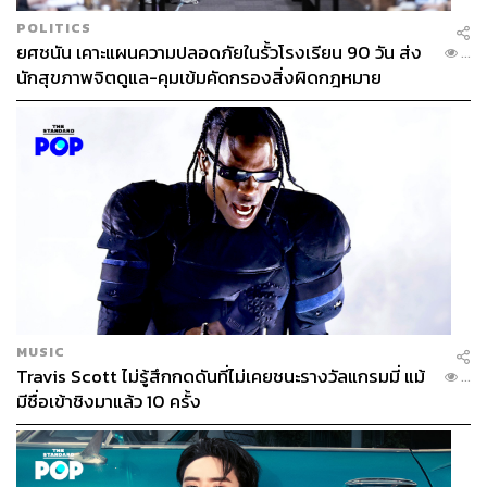
POLITICS
ยศชนัน เคาะแผนความปลอดภัยในรั้วโรงเรียน 90 วัน ส่ง
...
นักสุขภาพจิตดูแล-คุมเข้มคัดกรองสิ่งผิดกฎหมาย
MUSIC
Travis Scott ไม่รู้สึกกดดันที่ไม่เคยชนะรางวัลแกรมมี่ แม้
...
มีชื่อเข้าชิงมาแล้ว 10 ครั้ง