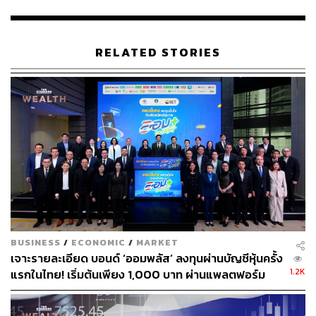
มา แม้เศรษฐกิจไทยจะเผชิญการแพร่ระบาดของโควิด
ระลอกสามตั้งแต่ไตรมาส 2 ที่ผ่านมา มูลค่าคงค้างตลาด
ตราสารหนี้ไทยในครึ่งปีแรกขยายตัว 2% มาอยู่ที่ 14.41 ล้าน
RELATED STORIES
ล้านบาท โดยเป็นการเพิ่มขึ้นในตราสารหนี้ที่ออกโดยรัฐบาล
และลดลงในตราสารหนี้ที่ออกโดยธนาคารแห่งประเทศไทย
ส่วนมูลค่าการออกตราสารหนี้ภาคเอกชนระยะยาวเพิ่มขึ้น
63% เมื่อเทียบกับช่วงเดียวกันของปีที่แล้ว โดยมีมูลค่าการ
ออก 522,070 ล้านบาท ใกล้เคียงกับช่วงเดียวกันของปี 2562
ซึ่งเป็นปีที่มียอดการออกทั้งปีสูงสุดเป็นประวัติการณ์
สำหรับการออกหุ้นกู้เพื่อสิ่งแวดล้อม สังคม และความยั่งยืน
(ESG Bond) ยังเป็นกระแสอย่างต่อเนื่อง โดยในช่วงครึ่งแรก
ของปี 2564 มีมูลค่าการออก ESG Bond จากทั้งภาครัฐและ
BUSINESS
/
ECONOMIC
/
MARKET
เอกชนรวมทั้งสิ้น 61,000 ล้านบาท คิดเป็น 70% ของมูลค่า
เจาะรายละเอียด บอนด์ ‘ออมพลัส’ ลงทุนผ่านบัญชีหุ้นครั้ง
การออกปีที่แล้วทั้งปี
1.2K
แรกในไทย! เริ่มต้นเพียง 1,000 บาท ผ่านแพลตฟอร์ม
Bond Connect ก่อนเปิดจองซื้อ 3-5 ส.ค.นี้
ด้านการลงทุนจากต่างประเทศ (Fund Flow) ในครึ่งแรกของ
ปี 2564 นักลงทุนต่างชาติมีการซื้อสุทธิรวม 73,437 ล้านบาท