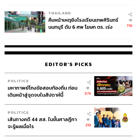
ชั่วคราว หลังเหตุใช้อาวุธปืนภายใน
โรงเรียนคลี่คลาย
THAILAND
คืบหน้าเหตุยิงโรงเรียนเทพศิรินทร์
710
นนทบุรี ดับ 6 ศพ โฆษก ตร. เร่ง
สอบปมขโมยปืนปู่ก่อเหตุ
EDITOR'S PICKS
POLITICS
มหากาพย์โกงข้อสอบท้องถิ่น ก่อน
575
เดินหน้าสู่จุดจบในสัปดาห์นี้
POLITICS
เส้นทางคดี 44 สส. ในชั้นศาลฎีกา
210
จะรู้ผลเมื่อไร