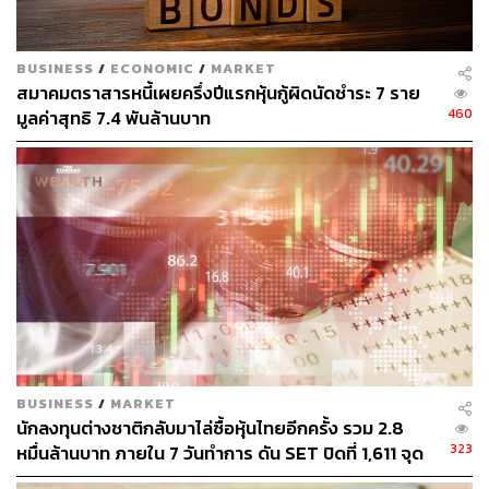
ลำดับ ณ สิ้นไตรมาส 2
พิสูจน์อักษร: ลักษณ์นารา พักตร์เพียงจันทร์
BUSINESS
/
ECONOMIC
/
MARKET
สมาคมตราสารหนี้เผยครึ่งปีแรกหุ้นกู้ผิดนัดชำระ 7 ราย
460
มูลค่าสุทธิ 7.4 พันล้านบาท
สามารถติดตาม THE STANDARD WEALTH
ผ่านแอปพลิเคชันต่างๆ ที่คุณสะดวกหรือใช้งานอยู่แล้วได้เลย
TAGS:
นักลงทุนต่างชาติ
ระดมทุน
ตราสารหนี้
หุ้นกู้
สมาคมตลาดตราสารหนี้ไทย (ThaiBMA)
วิกฤตโควิด-19
BUSINESS
/
MARKET
นักลงทุนต่างชาติกลับมาไล่ซื้อหุ้นไทยอีกครั้ง รวม 2.8
323
หมื่นล้านบาท ภายใน 7 วันทำการ ดัน SET ปิดที่ 1,611 จุด