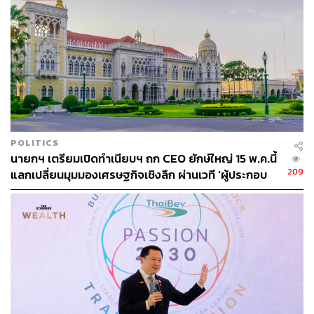
THE STANDARD WEALTH ผู้เสพติดโลก
ธุรกิจ การตลาด เทคโนโลยี และชอบสำรวจ
โลกออฟไลน์และออนไลน์มาถอดรหัสความ
เคลื่อนไหวให้เป็นเรื่องเข้าใจง่าย สนุก และได้
ไอเดียใหม่ๆ
POLITICS
​​นายกฯ เตรียมเปิดทำเนียบฯ ถก CEO ยักษ์ใหญ่ 15 พ.ค.นี้
209
แลกเปลี่ยนมุมมองเศรษฐกิจเชิงลึก ผ่านเวที ‘ผู้ประกอบ
การพูด รัฐบาลฟัง’