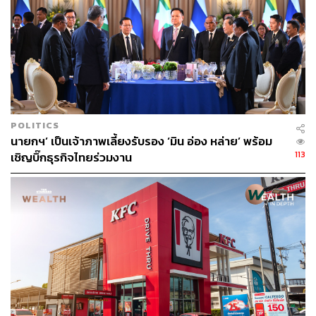
ขึ้น 10% เมื่อเทียบกับช่วงเดียวกันของปีก่อน แต่กำไรก่อนหัก
ภาษีลดลง 7% เหลือ 4.2 ล้านล้านดองเวียดนาม (VND) หรือ
5.47 พันล้านบาท
ทั้งนี้นอกเหนือจากไทยเบฟฯ แล้ว Sabeco ซึ่งปัจจุบันมีมูลค่า
บริษัทอยู่ที่ 6.4 พันล้านดอลลาร์สหรัฐ หรือ 1.93 แสนล้าน
บาท ยังถูกถือหุ้นโดยกระทรวงอุตสาหกรรมและการค้าของ
POLITICS
เวียดนาม ซึ่งเหลือหุ้นที่ถืออยู่ 36% ภายหลังขายให้ไทยเบฟฯ
นายกฯ’ เป็นเจ้าภาพเลี้ยงรับรอง ‘มิน อ่อง หล่าย’ พร้อม
และ Heineken ที่ได้ลดสัดส่วนถือหุ้นเหลือ 4.3% จากก่อน
113
เชิญบิ๊กธุรกิจไทยร่วมงาน
หน้านี้ที่ถือหุ้นมากกว่า 5%
พิสูจน์อักษร: ภาสิณี เพิ่มพันธุ์พงศ์
อ้างอิง:
www.dealstreetasia.com/stories/thaibev-sabeco-167
639/
e.vnexpress.net/news/business/companies/thaibev-d
enies-plans-to-sell-sabeco-shares-4029969.html
vietnamnews.vn/economy/570118/thaibev-denies-it-