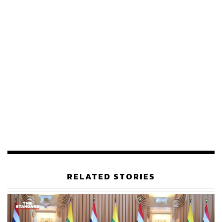
ต้น และยังไม่แน่นอนว่าธุรกรรมดังกล่าวจะเกิดขึ้น หากมี
ความคืบหน้าจะแจ้งต่อไป
สำหรับบริษัท Saigon Beer-Alcohol-Beverage Corporation
หรือ Sabeco หนึ่งในบริษัทที่ใหญ่ที่สุดของเวียดนาม โดยไทย
เบฟฯ ได้ให้บริษัทย่อย Vietnam Beverage เข้าซื้อหุ้น 53.59%
ในเดือนธันวาคม ปี 2017 ด้วยมูลค่า 5 พันล้านดอลลาร์สหรัฐ
หรือราว 1.56 แสนล้านบาท (มูลค่า ณ เวลานั้น)
การซื้อครั้งนั้นทำให้เจ้าสัวเจริญกลายเป็นผู้นำในตลาดเบียร์
เวียดนาม ซึ่งคาดว่าจะมีอัตราเติบโตเฉลี่ย 5.6% ต่อปี ด้วย
ส่วนแบ่งตลาด 43% ในปี 2018 ข้อมูลจากบริษัทหลักทรัพย์
Vietcombank ซึ่งอ้างอิงรายงาน Statista ประเมินว่าตลาด
เบียร์ในเวียดนามมีมูลค่า 7.7 พันล้านดอลลาร์สหรัฐ ราว 2.32
แสนล้านบาท และคาดว่าจะเติบโตทะลุ 9.6 พันล้านดอลลาร์
RELATED STORIES
สหรัฐ หรือ 2.9 แสนล้านบาทในปี 2023
ช่วง 9 เดือนแรกของปี 2019 Sabeco มีรายได้รวม 28.3 ล้าน
ล้านดองเวียดนาม (VND) ประมาณ 3.68 หมื่นล้านบาท เพิ่ม