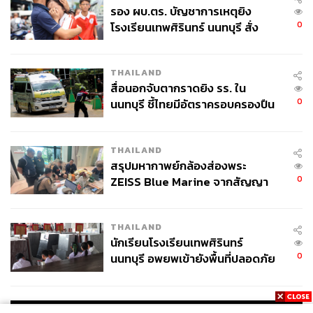
รอง ผบ.ตร. บัญชาการเหตุยิง
0
โรงเรียนเทพศิรินทร์ นนทบุรี สั่ง
ค้นหา 2 รอบยืนยันไร้คนติดค้าง พบ
ศพปู่-ย่าที่บ้านพักผู้ก่อเหตุ
THAILAND
สื่อนอกจับตากราดยิง รร. ใน
0
นนทบุรี ชี้ไทยมีอัตราครอบครองปืน
สูงในระดับต้นของภูมิภาค
THAILAND
สรุปมหากาพย์กล้องส่องพระ
0
ZEISS Blue Marine จากสัญญา
ผลิต 8.3 ล้าน สู่ข้อพิพาท ‘มา
เวลล์ฯ’ ฟ้อง ‘โทน บางแค’ ผิดนัด
THAILAND
จ่ายหนี้-แอบระบุแบรนด์
นักเรียนโรงเรียนเทพศิรินทร์
0
นนทบุรี อพยพเข้ายังพื้นที่ปลอดภัย
ชั่วคราว หลังเหตุใช้อาวุธปืนภายใน
โรงเรียนคลี่คลาย