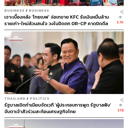
will-sell-stake-in-sabeco.html
thaibev.listedcompany.com/news.html/id/752301
BUSINESS
/
BUSINESS
thestandard.co/thaibev-considering-singapore-ipo-of
เจาะเบื้องหลัง ‘ไทยเบฟ’ จ่อเทขาย KFC รับเงินหมื่นล้าน
-brewery-business/
3.7K
รายเก่า-ใหม่ล้วนสนใจ วงในปัดตก OR-CP คาดปิดดีล
ไตรมาส 4 นี้
TAGS:
SABECO
บริษัท ไทยเบฟเวอเรจ จำกัด (มหาชน)
216
THAILAND
/
POLITICS
รัฐบาลเปิดทำเนียบจัดเวที ‘ผู้ประกอบการพูด รัฐบาลฟัง’
ABOUT THE AUTHOR
378
จับตาเจ้าสัวร่วมสะท้อนเศรษฐกิจไทย
ถนัดกิจ จันกิเสน
Content Creator ประจำกองบรรณาธิการ