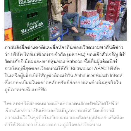
ภายหลังสื่อต่างชาติและสื่อท้องถิ่นของเวียดนามพากันตีข่าว
ว่า บริษัท ไทยเบฟเวอเรจ จำกัด (มหาชน) ของเจ้าสัวเจริญ สิริ
วัฒนภักดี มีแผนจะขายหุ้นของ Sabeco ซึ่งเป็นผู้ผลิตเบียร์
รายใหญ่ที่สุดของเวียดนามให้กับ Budweiser APAC บริษัท
ในเครือผู้ผลิตเบียร์สัญชาติอเมริกัน Anheuser-Busch InBev
ซึ่งจดทะเบียนในตลาดหลักทรัพย์ฮ่องกงและดำเนินธุรกิจใน
ภูมิภาคเอเชียแปซิฟิก
ไทยเบฟฯ ได้ส่งจดหมายแจ้งแก่ตลาดหลักทรัพย์สิงคโปร์ว่า
เรื่องดังกล่าว ‘เป็นเท็จและไม่มีมูลความจริง’ โดยย้ำว่ามี
ความมั่นใจในธุรกิจในเวียดนาม และยังคงมุ่งมั่นอย่างยิ่งที่จะ
ทำให้ Sabeco เป็นความภาคภูมิใจของเวียดนาม