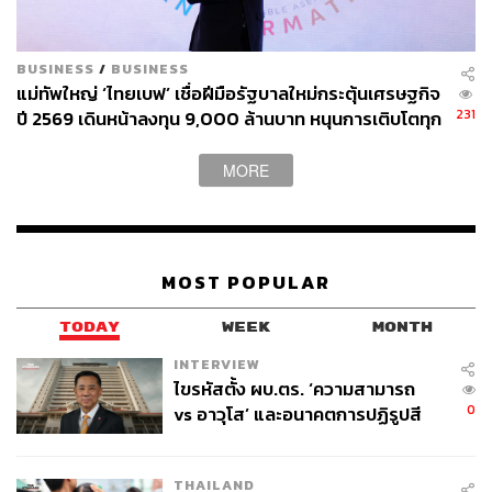
BUSINESS
/
BUSINESS
แม่ทัพใหญ่ ‘ไทยเบฟ’ เชื่อฝีมือรัฐบาลใหม่กระตุ้นเศรษฐกิจ
231
ปี 2569 เดินหน้าลงทุน 9,000 ล้านบาท หนุนการเติบโตทุก
กลุ่มธุรกิจ
MORE
MOST POPULAR
TODAY
WEEK
MONTH
INTERVIEW
ไขรหัสตั้ง ผบ.ตร. ‘ความสามารถ
0
vs อาวุโส’ และอนาคตการปฏิรูปสี
กากี กับ พล.ต.อ. เอก อังสนานนท์
THAILAND