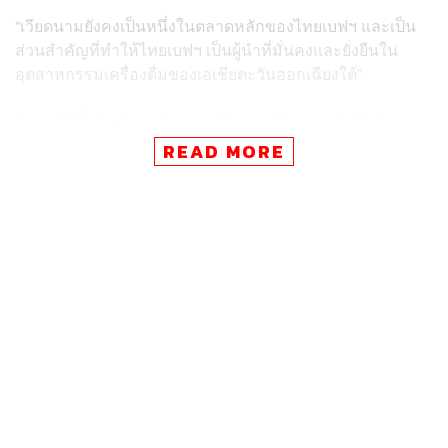
“เวียดนามยังคงเป็นหนึ่งในตลาดหลักของไทยเบฟฯ และเป็น
ส่วนสำคัญที่ทำให้ไทยเบฟฯ เป็นผู้นำที่มั่นคงและยั่งยืนใน
อุตสาหกรรมเครื่องดื่มของเอเชียตะวันออกเฉียงใต้”
ก่อนหน้านี้ช่วงปลายเดือนพฤศจิกายนที่ผ่านมา สำนักข่าว
Bloomberg ได้ออกรายงานอ้างอิงแหล่งข่าวที่ไม่เปิดเผยนาม
READ MORE
ระบุว่า บริษัท ไทยเบฟเวอเรจ จำกัด (มหาชน) เตรียมเสนอ
ขายหุ้น IPO ‘ธุรกิจเบียร์’ ทั้งในไทยและเวียดนามใน
ตลาดหลักทรัพย์สิงคโปร์ ซึ่งคาดว่าจะมีมูลค่าสูงถึง 1-1.2
หมื่นล้านดอลลาร์สหรัฐ
ในขณะที่บทความของ Financial Times อ้างอิงนักวิเคราะห์
ว่าการออกข่าวเรื่องการแยกธุรกิจเบียร์ออกมาอาจมีจุดมุ่ง
หมายเพื่อกระตุ้นข้อเสนอจาก Budweiser APAC สำหรับดีล
Sabeco ซึ่งเป็นสาเหตุที่ทำให้ไทยเบฟฯ ต้องออกมาชี้แจง
ในเอกสารชุดเดียวกันนี้ ไทยเบฟฯ ได้แจ้งว่าเรื่องนี้ยังอยู่ใน
ระหว่างศึกษาความเป็นไปได้ กระบวนการนี้ยังอยู่ในช่วงเริ่ม