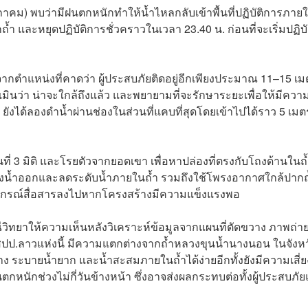
พฤษภาคม) พบว่ามีฝนตกหนักทำให้น้ำไหลกลับเข้าพื้นที่ปฏิบัติการภาย
กถ้ำ และหยุดปฏิบัติการชั่วคราวในเวลา 23.40 น. ก่อนที่จะเริ่มปฏิบั
งจากตำแหน่งที่คาดว่า ผู้ประสบภัยติดอยู่อีกเพียงประมาณ 11–15 เ
เมินว่า น่าจะใกล้ถึงแล้ว และพยายามที่จะรักษาระยะเพื่อให้มีควา
ำ ยังได้ลองดำน้ำผ่านช่องในส่วนที่แคบที่สุดโดยเข้าไปได้ราว 5 เมต
ี่ 3 มิติ และโรยตัวจากยอดเขา เพื่อหาปล่องที่ตรงกับโถงด้านในถ
่ยงทางน้ำออกและลดระดับน้ำภายในถ้ำ รวมถึงใช้โพรงอากาศใกล้ปากถ
ุปกรณ์สื่อสารลงไปหากโครงสร้างมีความแข็งแรงพอ
ณีวิทยาให้ความเห็นหลังวิเคราะห์ข้อมูลจากแผนที่ตัดขวาง ภาพถ่
ป.ลาวแห่งนี้ มีความแตกต่างจากถ้ำหลวงขุนน้ำนางนอน ในจังหว
าง ระบายน้ำยาก และน้ำสะสมภายในถ้ำได้ง่ายอีกทั้งยังมีความเสี่ย
นักช่วงไม่กี่วันข้างหน้า ซึ่งอาจส่งผลกระทบต่อทั้งผู้ประสบภั