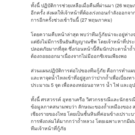
ทั้งนี้ ปฏิบัติการช่วยเหลือเมื่อคืนที่ผ่านมา (26 
อีกครั้ง ส่งผลให้เจ้าหน้าที่ต้องเร่งถอนกำลังออกจา
การอีกครั้งช่วงเช้าวันนี้ (27 พฤษภาคม)
โดยความคืบหน้าล่าสุด พบว่าทีมกู้ภัยน่าจะอยู่ห่า
แต่ยังไม่มีการยืนยันสัญญาณชีพ โดยเจ้าหน้าที่ประ
ปลอดภัยมากที่สุด ซึ่งก่อนหน้านี้ทีมนักประดาน้ำถ้
ต้องถอยออกมาเนื่องจากไม่มีออกซิเจนเพียงพอ
ส่วนแผนปฏิบัติการต่อไปของทีมกู้ภัย คือการทำแผนท
และหาจุดน้ำไหลเข้าที่อยู่สูงกว่าปากถ้ำเพื่อเบี
ประมาณ 5 จุด เพื่อลองหย่อนอาหาร น้ำ ไฟ และอ
ทั้งนี้ ศรสวรรค์ อุทธาเครือ วิศวกรธรณีและนักธร
ข้อมูลภาคสนามพบว่า ลักษณะของถ้ำเหมืองของ สป
เชียงรายของไทย โดยเป็นชั้นหินที่ค่อนข้างเปราะบ
การพังถล่มได้มากกว่าถ้ำหลวง โดยเฉพาะหากมีฝนตกห
ทีมเจ้าหน้าที่กู้ภัย