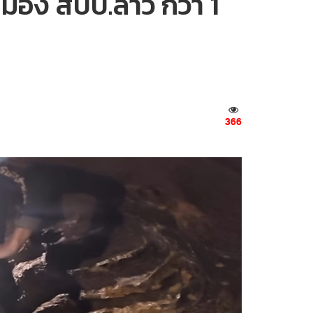
หมือง สปป.ลาว กว่า 1
366