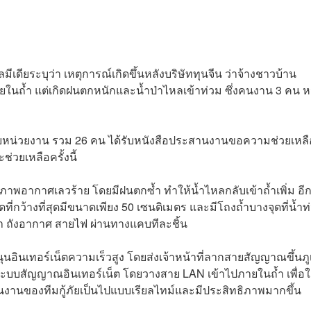
ีเดียระบุว่า เหตุการณ์เกิดขึ้นหลังบริษัททุนจีน ว่าจ้างชาวบ้าน
ในถ้ำ แต่เกิดฝนตกหนักและน้ำป่าไหลเข้าท่วม ซึ่งคนงาน 3 คน ห
ายหน่วยงาน รวม 26 คน ได้รับหนังสือประสานงานขอความช่วยเหลื
่วยเหลือครั้งนี้
พอากาศเลวร้าย โดยมีฝนตกซ้ำ ทำให้น้ำไหลกลับเข้าถ้ำเพิ่ม อีกท
ดที่กว้างที่สุดมีขนาดเพียง 50 เซนติเมตร และมีโถงถ้ำบางจุดที่น้ำท
น้ำ ถังอากาศ สายไฟ ผ่านทางแคบทีละชิ้น
อินเทอร์เน็ตความเร็วสูง โดยส่งเจ้าหน้าที่ลากสายสัญญาณขึ้นภ
้งระบบสัญญาณอินเทอร์เน็ต โดยวางสาย LAN เข้าไปภายในถ้ำ เพื่อใช
นงานของทีมกู้ภัยเป็นไปแบบเรียลไทม์และมีประสิทธิภาพมากขึ้น