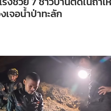
 เร่งช่วย 7 ชาวบ้านติดในถ้ำเ
งเจอน้ำป่าทะลัก