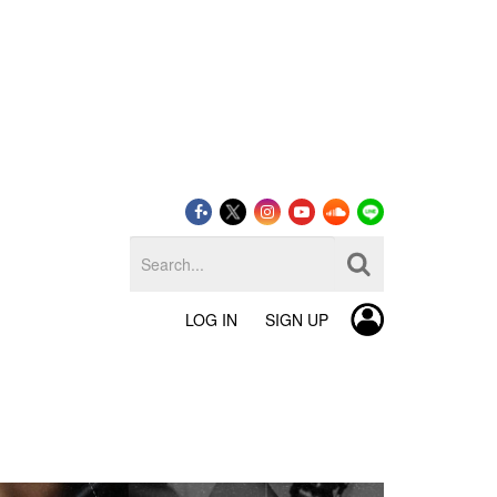
LOG IN
SIGN UP