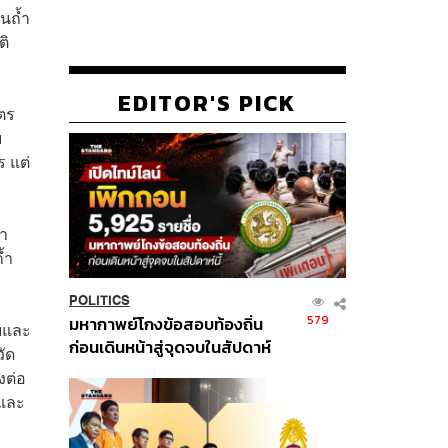
ในถ้ำ
ติ
EDITOR'S PICK
มตร
ม
ร แต่
้ำ
้ำ
POLITICS
579
มหากาพย์โกงข้อสอบท้องถิ่น
ายและ
ก่อนเดินหน้าสู่จุดจบในสัปดาห์
ัด
นี้
งต่อ
ยและ