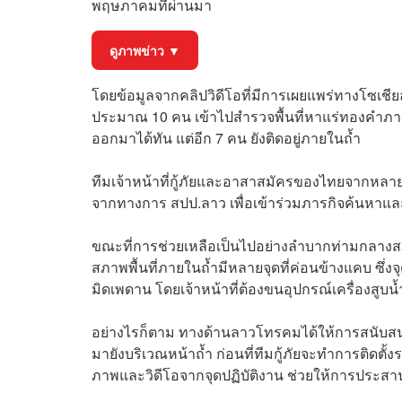
พฤษภาคมที่ผ่านมา
ดูภาพข่าว ▼
โดยข้อมูลจากคลิปวิดีโอที่มีการเผยแพร่ทางโซเชียลม
ประมาณ 10 คน เข้าไปสำรวจพื้นที่หาแร่ทองคำภาย
ออกมาได้ทัน แต่อีก 7 คน ยังติดอยู่ภายในถ้ำ
ทีมเจ้าหน้าที่กู้ภัยและอาสาสมัครของไทยจากหล
จากทางการ สปป.ลาว เพื่อเข้าร่วมภารกิจค้นหาและช
ขณะที่การช่วยเหลือเป็นไปอย่างลำบากท่ามกลางสภา
สภาพพื้นที่ภายในถ้ำมีหลายจุดที่ค่อนข้างแคบ ซึ่งจุ
มิดเพดาน โดยเจ้าหน้าที่ต้องขนอุปกรณ์เครื่องสูบ
อย่างไรก็ตาม ทางด้านลาวโทรคมได้ให้การสนับสนุน
มายังบริเวณหน้าถ้ำ ก่อนที่ทีมกู้ภัยจะทำการติดตั
ภาพและวิดีโอจากจุดปฏิบัติงาน ช่วยให้การประสา