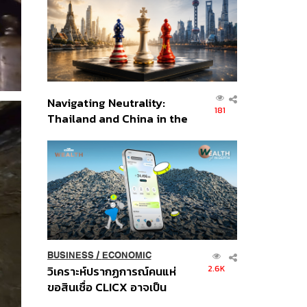
อินโดนีเซีย
Navigating Neutrality:
181
Thailand and China in the
Age of a New Global
Order
BUSINESS
/
ECONOMIC
2.6K
วิเคราะห์ปรากฏการณ์คนแห่
ขอสินเชื่อ CLICX อาจเป็น
เพียงยอดภูเขาน้ำแข็ง ของ