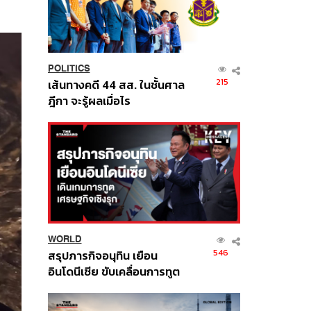
POLITICS
215
เส้นทางคดี 44 สส. ในชั้นศาล
ฎีกา จะรู้ผลเมื่อไร
WORLD
546
สรุปภารกิจอนุทิน เยือน
อินโดนีเซีย ขับเคลื่อนการทูต
เศรษฐกิจเชิงรุก ประกาศหุ้น
ส่วนยุทธศาสตร์ไทย –