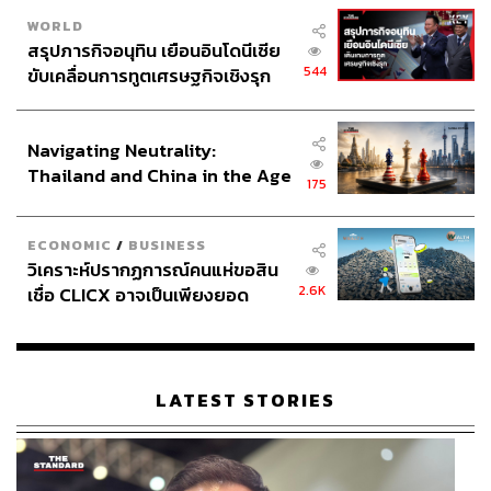
WORLD
สรุปภารกิจอนุทิน เยือนอินโดนีเซีย
544
ขับเคลื่อนการทูตเศรษฐกิจเชิงรุก
ประกาศหุ้นส่วนยุทธศาสตร์ไทย –
อินโดนีเซีย
Navigating Neutrality:
Thailand and China in the Age
175
of a New Global Order
ECONOMIC
/
BUSINESS
วิเคราะห์ปรากฏการณ์คนแห่ขอสิน
2.6K
เชื่อ CLICX อาจเป็นเพียงยอด
ภูเขาน้ำแข็ง ของปัญหาหนี้ครัว
เรือนไทยที่ถูกซุกไว้
LATEST STORIES