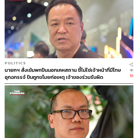
เราส่งให้ผู้ประกอบการนำไปขาย เพื่อเอารายได้มาซื้อของ
เติมใส่ในรถพุ่มพวง โดยมีรัฐบาลช่วย และยังช่วยเรื่องบัตร
เติมน้ำมันด้วย
เมื่อผู้สื่อข่าวถามว่า หากประชาชนอยากให้โครงการนี้มีต่อ
ไป แม้ว่าสถานการณ์เศรษฐกิจจะดีขึ้น จะสามารถทำได้หรือ
ไม่ ศุภจี กล่าวว่า สามารถทำต่อไปได้ เพราะเรามีความตั้งใจ
จะนำสินค้าอุปโภคบริโภคของผู้ประกอบการรายเล็กมาร่วม
ในโครงการนี้ และตั้งใจจะทำต่อในระยะยาวอยู่แล้ว
POLITICS
นายกฯ สั่งเข้มพกปืนนอกเคหสถาน ชี้ไม่ใช่เจ้าหน้าที่มีโทษ
ในช่วงท้าย นายกรัฐมนตรียังหยิบคะน้า และซอสปรุงรส
51
อุกฉกรรจ์ ปืนถูกขโมยก่อเหตุ เจ้าของร่วมรับผิด
เครื่องปรุงต่าง ๆ ขึ้นมา พร้อมกล่าวว่า “นี่ถ้ามีพริกก็สามารถ
หั่นและผัดได้เลย” ส่วนบะหมี่กึ่งสำเร็จรูปห่อนี้ก็สามารถนำมา
ทำเป็นเมนูผัดแห้งได้ ก่อนที่นายกรัฐมนตรี และศุภจี จะกลับ
มาที่ตึกสันติไมตรี เพื่อดูสินค้าในโครงการไทยช่วยไทยจาก
แบรนด์ต่างๆ
สำหรับโครงการไทยช่วยไทย ลดภาระค่าครองชีพ พาณิชย์
รถพุ่มพวง ลดราคาช่วยประชาชน มีเป้าหมายดำเนินการต่อ