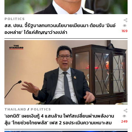
เนื่องเป็นระยะเวลา 3 เดือน เพื่อให้สอดรับกับ
มาตรการกระตุ้
นเศรษฐกิจ
และลดภาระค่าครองชีพของรัฐบาลในช่วง
เดียวกัน อาทิ โครงการคนละครึ่งพลัส โดยในระยะแรกจะ
POLITICS
ดำเนินการระหว่างวันที่ 15 พฤษภาคม – 14 มิถุนายน 2569
สส. ปชน. จี้รัฐบาลทบทวนนโยบายเมียนมา ต้อนรับ ‘มินอ่
รวมระยะเวลา 30 วัน นำสินค้าอุปโภคบริโภคจำเป็น 14
169
องหล่าย’ ได้แค่สัญญาว่างเปล่า
รายการ จากผู้ประกอบการ 12 ราย มาจำหน่ายในราคาพิเศษ
ผ่านช่องทางใกล้ชุมชน ทั้งรถพุ่มพวง ร้านค้าชุมชน และจุด
ให้บริการของไปรษณีย์ไทย เพื่อช่วยให้ประชาชนสามารถซื้อ
สินค้าจำเป็นได้สะดวกขึ้น ลดภาระค่าใช้จ่ายในครัวเรือน
และเพิ่มทางเลือกในการจับจ่ายสินค้าใกล้บ้าน
ทั้งนี้ รัฐบาลคาดว่าโครงการนี้จะช่วยลดภาระค่าครองชีพให้
ประชาชนได้ไม่น้อยกว่า 280 ล้านบาท และตั้งเป้าหมายให้
เกิดประโยชน์ครอบคลุมประชาชนไม่น้อยกว่า 4 ล้านครัว
เรือนทั่วประเทศ ตลอดระยะเวลาการดำเนินโครงการ 3
เดือน
THAILAND
/
POLITICS
‘เอกนิติ’ เผยเงินกู้ 4 แสนล้าน โฟกัสเปลี่ยนผ่านพลังงาน
249
ลุ้น ‘ไทยช่วยไทยพลัส’ เฟส 2 รอประเมินความเหมาะสม
สำหรับจุดจำหน่ายสินค้า ในเบื้องต้นจะมีรถพุ่มพวงทั่ว
ประเทศรวม 3,800 คัน จุดจำหน่ายผ่านไปรษณีย์จังหวัดและ