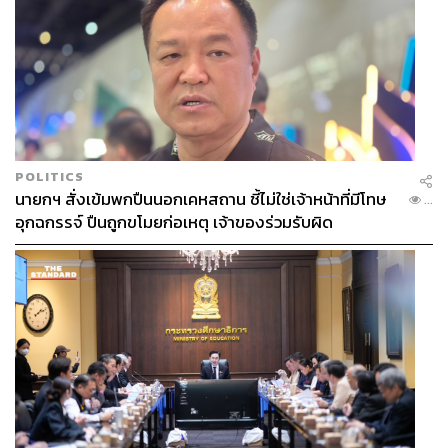
POLITICS
นายกฯ สั่งเข้มพกปืนนอกเคหสถาน ชี้ไม่ใช่เจ้าหน้าที่มีโทษ
...
อุกฉกรรจ์ ปืนถูกขโมยก่อเหตุ เจ้าของร่วมรับผิด