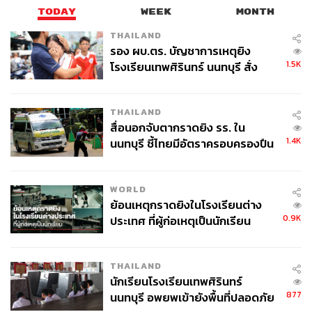
TODAY
WEEK
MONTH
THAILAND
รอง ผบ.ตร. บัญชาการเหตุยิง
1.5K
โรงเรียนเทพศิรินทร์ นนทบุรี สั่ง
ค้นหา 2 รอบยืนยันไร้คนติดค้าง พบ
ศพปู่-ย่าที่บ้านพักผู้ก่อเหตุ
THAILAND
สื่อนอกจับตากราดยิง รร. ใน
1.4K
นนทบุรี ชี้ไทยมีอัตราครอบครองปืน
สูงในระดับต้นของภูมิภาค
WORLD
ย้อนเหตุกราดยิงในโรงเรียนต่าง
0.9K
ประเทศ ที่ผู้ก่อเหตุเป็นนักเรียน
THAILAND
นักเรียนโรงเรียนเทพศิรินทร์
877
นนทบุรี อพยพเข้ายังพื้นที่ปลอดภัย