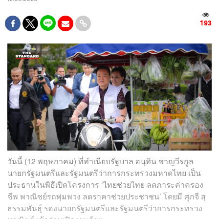
193
วันนี้ (12 พฤษภาคม) ที่ทำเนียบรัฐบาล อนุทิน ชาญวีรกูล
นายกรัฐมนตรีและรัฐมนตรีว่าการกระทรวงมหาดไทย เป็น
ประธานในพิธีเปิดโครงการ ‘ไทยช่วยไทย ลดภาระค่าครอง
ชีพ พาณิชย์รถพุ่มพวง ลดราคาช่วยประชาชน’ โดยมี ศุภจี สุ
ธรรมพันธุ์ รองนายกรัฐมนตรีและรัฐมนตรีว่าการกระทรวง