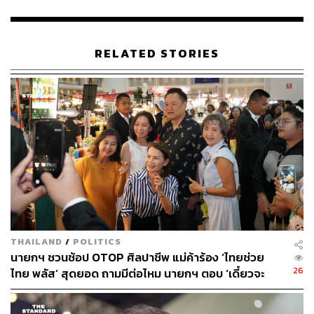
ปกครองนำสินค้าเหล่านี้ไปวางกระจายทั่วทุกอำเภอ ไปตาม
ชุมชนต่างๆ ที่ห่างไกลด้วย
RELATED STORIES
ขณะที่นายกรัฐมนตรีกล่าวเชิญชวนประชาชนคนไทยให้เข้า
ร่วมในโครงการไทยช่วยไทย ว่า นี่เป็นของถูกกว่าราคา
ตลาดทั่วไปอยู่แล้ว หากประชาชนเห็นการออกร้านขายสินค้า
ของกระทรวงพาณิชย์ ให้รับรู้เลยว่านี่เป็นสินค้าที่สามารถหา
ซื้อได้ในราคาที่ต่ำกว่าตลาดและห้างสรรพสินค้า เพราะได้
รับการช่วยเหลือจากผู้ประกอบการต่าง ๆ ซื้อแบบไม่ต้อง
เกรงใจ ตามกำลังความสามารถที่มี ซึ่งเป็นสินค้าราคาที่ต่ำ
ลง แต่คุณภาพ มาตรฐาน รสชาติ และส่วนผสมทุกอย่างไม่
เปลี่ยนแปลง
ศุภจี กล่าวย้ำว่า ที่ราคาถูกกว่าตลาดเป็นความตั้งใจ เป็น
THAILAND
/
POLITICS
ราคาที่ประหยัดส่งถึงคนไทย ซึ่งเป็นสินค้าที่ร่วมกับกรมการ
นายกฯ ชวนช้อป OTOP ศิลปาชีพ แม่ค้าร้อง ‘ไทยช่วย
ปกครอง ที่ร่วมกันลงทะเบียนก่อนหน้านี้
26
ไทย พลัส’ สุดยอด ถามมีต่อไหม นายกฯ ตอบ ‘เดี๋ยวจะ
พยายาม’
ก่อนที่นายกรัฐมนตรีจะกล่าวเสริมว่า สินค้าเหล่านี้เริ่มแรก