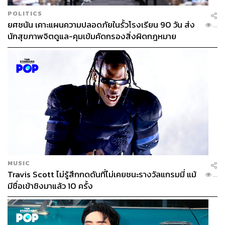
POLITICS
ยศชนัน เคาะแผนความปลอดภัยในรั้วโรงเรียน 90 วัน ส่ง
...
นักสุขภาพจิตดูแล-คุมเข้มคัดกรองสิ่งผิดกฎหมาย
TAGS:
กรมการค้าภายใน
อนุทิน ชาญวีรกูล
กรมการปกครอง
รถพุ่มพวง
ศุภจี สุธรรมพันธุ์
มาตรการกระตุ้นเศรษฐกิจ
ไปรษณีย์ไทย
คนละครึ่งพลัส
กระทรวงมหาดไทย
ไทยช่วยไทย
นายกรัฐมนตรี
ไทยช่วยไทย พลัส
กระทรวงพาณิชย์
MUSIC
Travis Scott ไม่รู้สึกกดดันที่ไม่เคยชนะรางวัลแกรมมี่ แม้
...
มีชื่อเข้าชิงมาแล้ว 10 ครั้ง
193