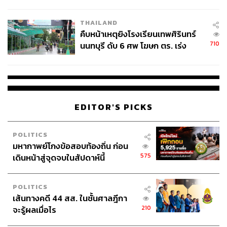
ชั่วคราว หลังเหตุใช้อาวุธปืนภายใน
โรงเรียนคลี่คลาย
THAILAND
คืบหน้าเหตุยิงโรงเรียนเทพศิรินทร์
710
นนทบุรี ดับ 6 ศพ โฆษก ตร. เร่ง
สอบปมขโมยปืนปู่ก่อเหตุ
EDITOR'S PICKS
POLITICS
มหากาพย์โกงข้อสอบท้องถิ่น ก่อน
575
เดินหน้าสู่จุดจบในสัปดาห์นี้
POLITICS
เส้นทางคดี 44 สส. ในชั้นศาลฎีกา
210
จะรู้ผลเมื่อไร