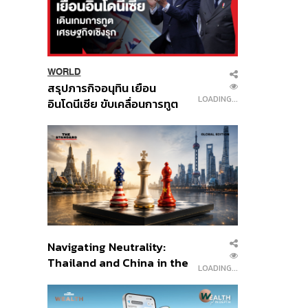
WORLD
สรุปภารกิจอนุทิน เยือน
LOADING...
อินโดนีเซีย ขับเคลื่อนการทูต
เศรษฐกิจเชิงรุก ประกาศหุ้น
ส่วนยุทธศาสตร์ไทย –
อินโดนีเซีย
Navigating Neutrality:
Thailand and China in the
LOADING...
Age of a New Global
Order