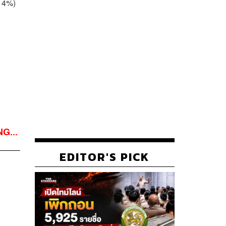
ม 4%)
G...
EDITOR'S PICK