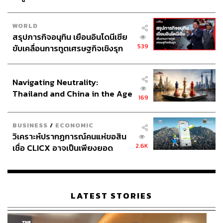
WORLD
สรุปภารกิจอนุทิน เยือนอินโดนีเซีย
539
ขับเคลื่อนการทูตเศรษฐกิจเชิงรุก
ประกาศหุ้นส่วนยุทธศาสตร์ไทย –
อินโดนีเซีย
Navigating Neutrality:
Thailand and China in the Age
169
of a New Global Order
BUSINESS
/
ECONOMIC
วิเคราะห์ปรากฏการณ์คนแห่ขอสิน
2.6K
เชื่อ CLICX อาจเป็นเพียงยอด
ภูเขาน้ำแข็ง ของปัญหาหนี้ครัว
เรือนไทยที่ถูกซุกไว้
LATEST STORIES