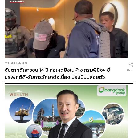
THAILAND
จับตาคดีเยาวชน 14 ปี ก่อเหตุยิงในห้าง กรมพินิจฯ ชี้
...
ประพฤติดี-รับการรักษาต่อเนื่อง ประเมินปล่อยตัว