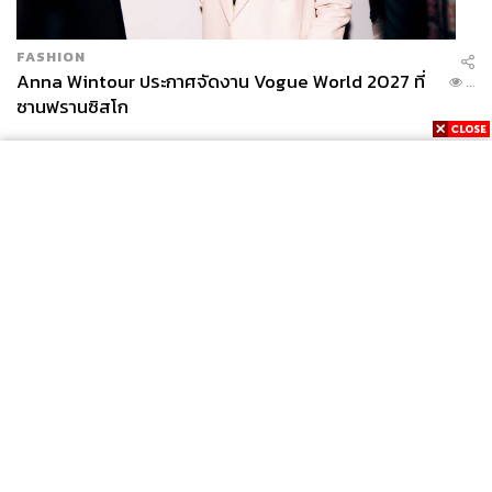
FASHION
Anna Wintour ประกาศจัดงาน Vogue World 2027 ที่
...
ซานฟรานซิสโก
News
Wealth
Pop
Podcast
Video
Now
Opinion
Careers
Events
Privacy
About
Contact
Policy
FOR
ADVERTISING