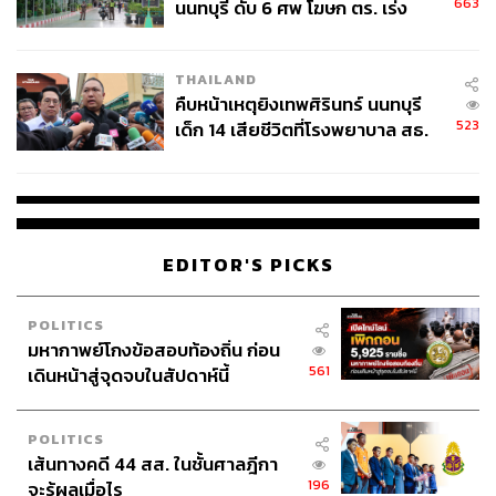
663
นนทบุรี ดับ 6 ศพ โฆษก ตร. เร่ง
สอบปมขโมยปืนปู่ก่อเหตุ
THAILAND
คืบหน้าเหตุยิงเทพศิรินทร์ นนทบุรี
523
เด็ก 14 เสียชีวิตที่โรงพยาบาล สธ.
ยืนยันครูเสียชีวิต 5 ราย เจ็บ 22
ราย
EDITOR'S PICKS
POLITICS
มหากาพย์โกงข้อสอบท้องถิ่น ก่อน
561
เดินหน้าสู่จุดจบในสัปดาห์นี้
POLITICS
เส้นทางคดี 44 สส. ในชั้นศาลฎีกา
196
จะรู้ผลเมื่อไร