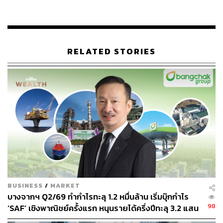
เอกนิติกล่าวเสริมว่า กรรมการส่วนใหญ่ของบางจากเป็น
กรรมการอิสระที่คัดเลือกมาจากผู้ถือหุ้นรายย่อย กระทรวง
การคลังจึงไม่สามารถใช้เสียงส่วนน้อยไปสั่งการเหนือผู้อื่นได้
RELATED STORIES
อย่างไรก็ตาม ตนได้กำชับให้กรรมการตัวแทนคลังทำหน้าที่
อย่างเต็มที่ และขอให้มีการเปลี่ยนตัวกรรมการจากกลุ่มที่มี
ปัญหาออกจากคณะกรรมการชุดย่อยที่มีความสุ่มเสี่ยง เพื่อ
รักษาความโปร่งใส
ส่วนประเด็นของประธาน ก.ล.ต. นั้น เอกนิติยืนยันว่า ได้กำชับ
ให้ปลัดกระทรวงการคลังและเลขาธิการ ก.ล.ต. ตรวจสอบ
อย่างใกล้ชิด โดยยึดหลักการว่า “กฎหมายต้องเป็นกฎหมาย”
หากมีความชัดเจนว่าประธาน ก.ล.ต. ขาดคุณสมบัติหรือ
กระทำผิดจริงตามที่ถูกกล่าวหา ตนพร้อมที่จะดำเนินการ
ถอดถอนออกจากตำแหน่งทันทีโดยไม่มีข้อยกเว้น
BUSINESS
/
MARKET
บางจากฯ Q2/69 ทำกำไรทะลุ 1.2 หมื่นล้าน เริ่มบุ๊กกำไร
เอกนิติกล่าวปิดท้ายว่า ตนอาจไม่ใช่คนพูดเก่งที่ชอบป่าว
98
‘SAF’ เชิงพาณิชย์ครั้งแรก หนุนรายได้ครึ่งปีทะลุ 3.2 แสน
ประกาศผลงาน แต่ยืนยันว่ากระทรวงการคลังไม่ได้นิ่งเฉยต่อ
ล้าน