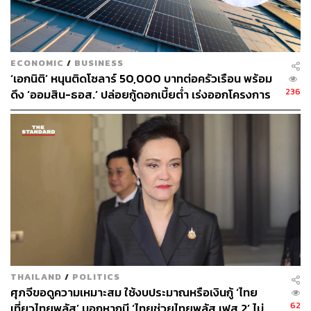
ABOUT THE AUTHOR
THE STANDARD TEAM
กองบรรณาธิการ THE STANDARD
ECONOMIC
/
BUSINESS
‘เอกนิติ’ หนุนติดโซลาร์ 50,000 บาทต่อครัวเรือน พร้อม
236
ดึง ‘ออมสิน-ธอส.’ ปล่อยกู้ดอกเบี้ยต่ำ เร่งออกโครงการ
ภายใน 1 เดือน
THAILAND
/
POLITICS
ศุภจีขอดูความเหมาะสม ใช้งบประมาณหรือเงินกู้ ‘ไทย
62
เที่ยวไทยพลัส’ บอกหากมี ‘ไทยช่วยไทยพลัส เฟส 2’ ไม่