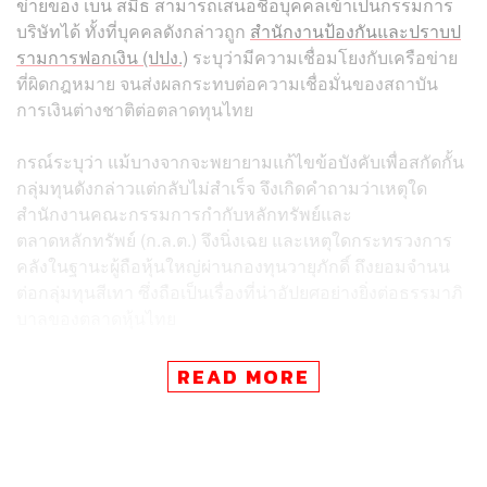
ข่ายของ เบน สมิธ สามารถเสนอชื่อบุคคลเข้าเป็นกรรมการ
บริษัทได้ ทั้งที่บุคคลดังกล่าวถูก
สำนักงานป้องกันและปราบป
รามการฟอกเงิน (ปปง.)
ระบุว่ามีความเชื่อมโยงกับเครือข่าย
ที่ผิดกฎหมาย จนส่งผลกระทบต่อความเชื่อมั่นของสถาบัน
การเงินต่างชาติต่อตลาดทุนไทย
กรณ์ระบุว่า แม้บางจากจะพยายามแก้ไขข้อบังคับเพื่อสกัดกั้น
กลุ่มทุนดังกล่าวแต่กลับไม่สำเร็จ จึงเกิดคำถามว่าเหตุใด
สำนักงานคณะกรรมการกำกับหลักทรัพย์และ
ตลาดหลักทรัพย์ (ก.ล.ต.) จึงนิ่งเฉย และเหตุใดกระทรวงการ
คลังในฐานะผู้ถือหุ้นใหญ่ผ่านกองทุนวายุภักดิ์ ถึงยอมจำนน
ต่อกลุ่มทุนสีเทา ซึ่งถือเป็นเรื่องที่น่าอัปยศอย่างยิ่งต่อธรรมาภิ
บาลของตลาดหุ้นไทย
นอกจากนี้ กรณ์ยังตั้งข้อสังเกตถึงความผิดปกติในการซื้อขาย
READ MORE
หุ้นของบริษัทหลักทรัพย์ฟินันเซีย โดยระบุว่าสัดส่วนการถือ
หุ้นของเบน สมิธ เพิ่มขึ้นอย่างผิดปกติจาก 24% เป็น 44% ซึ่ง
ตามกฎหมายต้องมีการทำคำเสนอซื้อหลักทรัพย์ทั้งหมด แต่
ก.ล.ต. กลับยังไม่มีการลงโทษ พร้อมทั้งจี้ถามถึงกรณีประธาน