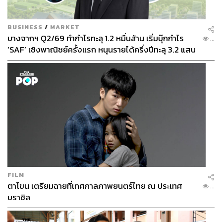
BUSINESS
/
MARKET
บางจากฯ Q2/69 ทำกำไรทะลุ 1.2 หมื่นล้าน เริ่มบุ๊กกำไร
...
‘SAF’ เชิงพาณิชย์ครั้งแรก หนุนรายได้ครึ่งปีทะลุ 3.2 แสน
ล้าน
FILM
ตาโขน เตรียมฉายที่เทศกาลภาพยนตร์ไทย ณ ประเทศ
...
บราซิล