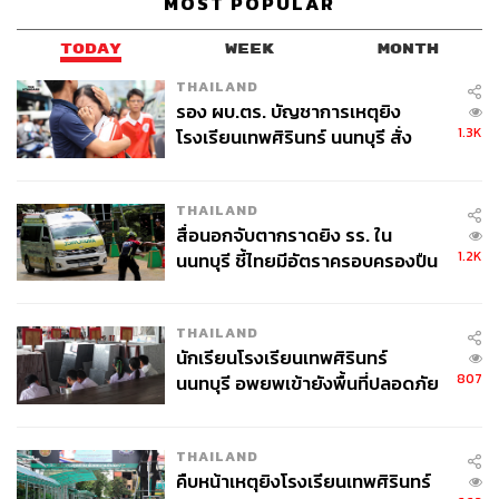
MOST POPULAR
TODAY
WEEK
MONTH
THAILAND
รอง ผบ.ตร. บัญชาการเหตุยิง
1.3K
โรงเรียนเทพศิรินทร์ นนทบุรี สั่ง
ค้นหา 2 รอบยืนยันไร้คนติดค้าง พบ
ศพปู่-ย่าที่บ้านพักผู้ก่อเหตุ
THAILAND
สื่อนอกจับตากราดยิง รร. ใน
1.2K
นนทบุรี ชี้ไทยมีอัตราครอบครองปืน
สูงในระดับต้นของภูมิภาค
THAILAND
นักเรียนโรงเรียนเทพศิรินทร์
807
นนทบุรี อพยพเข้ายังพื้นที่ปลอดภัย
ชั่วคราว หลังเหตุใช้อาวุธปืนภายใน
โรงเรียนคลี่คลาย
THAILAND
คืบหน้าเหตุยิงโรงเรียนเทพศิรินทร์