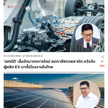
ปัญหาทุนสีเทา ข้อมูลหลายอย่างที่นำไปสู่การยึดทรัพย์โดย
กระทรวงยุติธรรมก็มาจากความร่วมมือของคลังและ ก.ล.ต.
ยืนยันว่าให้ความสำคัญกับเรื่องธรรมาภิบาลและไม่เคย
ให้การสนับสนุนทุนสีเทาอย่างแน่นอน
TAGS:
กระทรวงการคลัง
กรณ์ จาติกวณิช
สมาชิกสภาผู้แทนราษฎร (สส.)
พรรคประชาธิปัตย์
บริษัท บางจาก คอร์ปอเรชัน จำกัด (มหาชน)
เอกนิติ นิติทัณฑ์ประภาศ
ตลาดหุ้นไทย
รองนายกรัฐมนตรี
ECONOMIC
/
BUSINESS
‘เอกนิติ’ เล็งงัดมาตรการใหม่ ลดภาษีสรรพสามิต หวังดึง
104
ผู้ผลิต EV มาตั้งโรงงานในไทย
178