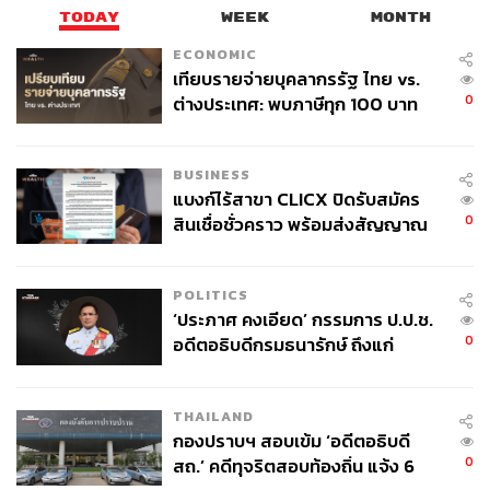
ตลาดทุน
ไพบูลย์ นลินทรางกูร
สันติธาร เสถียรไทย
TODAY
WEEK
MONTH
รองนายกรัฐมนตรี
ECONOMIC
Thai Individual Saving Account (TISA)
เทียบรายจ่ายบุคลากรรัฐ ไทย vs.
0
ต่างประเทศ: พบภาษีทุก 100 บาท
ของคนไทยใช้ไปกับข้าราชการเฉียด
40 บาท
BUSINESS
แบงก์ไร้สาขา CLICX ปิดรับสมัคร
0
สินเชื่อชั่วคราว พร้อมส่งสัญญาณ
เตือนกลุ่มกู้เงินผิดวัตถุประสงค์-ให้
194
ข้อมูลเท็จ เตรียมดำเนินคดีเด็ดขาด
POLITICS
‘ประภาศ คงเอียด’ กรรมการ ป.ป.ช.
ABOUT THE AUTHOR
0
อดีตอธิบดีกรมธนารักษ์ ถึงแก่
อนิจกรรม
วาราดา ทองจำนงค์
Content Creator สำนักข่าว THE
THAILAND
STANDARD WEALTH
กองปราบฯ สอบเข้ม ‘อดีตอธิบดี
0
สถ.’ คดีทุจริตสอบท้องถิ่น แจ้ง 6