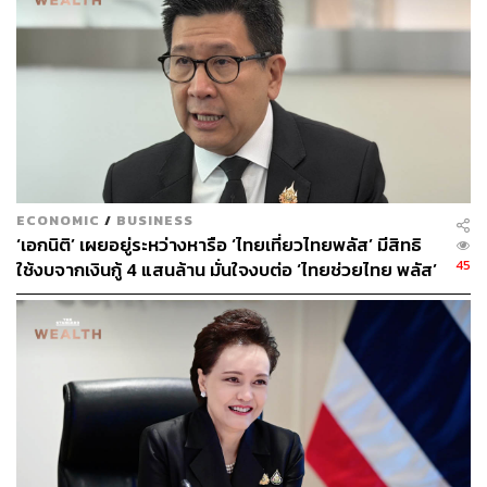
ธรรมาภิบาล (Governance) ต่างๆ เพื่อเตรียมความพร้อมไว้
แล้ว
นอกจากนี้ ไพบูลย์ยังเปิดเผยอีกว่า ตลาดทุนได้เสนอให้ผลักดัน
โครงการต่างๆ ผ่านการใช้เครื่องมืออย่างโครงการบัญชีการ
ออมการลงทุนส่วนบุคคลหรือ Thailand Individual Saving
Account (TISA) และกองทุนรวมโครงสร้างพื้นฐาน
(Thailand Infrastructure Fund)
ECONOMIC
/
BUSINESS
‘เอกนิติ’ เผยอยู่ระหว่างหารือ ‘ไทยเที่ยวไทยพลัส’ มีสิทธิ
45
ใช้งบจากเงินกู้ 4 แสนล้าน มั่นใจงบต่อ ‘ไทยช่วยไทย พลัส’
TISA คืบหน้า 80% เผยแนวปรับปรุง ‘ต้อง
เฟส 2 มีเพียงพอ
พิจารณาพื้นที่ทางการคลัง’ ร่วมด้วย
โดยไพบูลย์กล่าวต่อว่า ข้อเสนอเกี่ยวกับ
TISA
ที่ฝั่งตลาดทุน
เสนอไป คือ
ควรเป็นโครงการลดหย่อนภาษีแบบถาวร
หรือ
เป็นสิทธิที่ให้ต่อเนื่องไปเรื่อยๆ เพื่อป้องกันปัญหาแบบที่เคย
เกิดกับกองทุน LTF ในอดีต ที่เมื่อครบกำหนด 5 ปีแล้วนัก