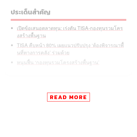
ประเด็นสำคัญ
เปิดข้อเสนอตลาดทุน: เร่งดัน TISA-กองทุนรวมโคร
งสร้างพื้นฐาน
TISA คืบหน้า 80% เผยแนวปรับปรุง ‘ต้องพิจารณาพื้
นที่ทางการคลัง’ ร่วมด้วย
หนุนฟื้น ‘กองทุนรวมโครงสร้างพื้นฐาน’
วันนี้ (11 มิถุนายน) ดร.สันติธาร เสถียรไทย ผู้ช่วยรัฐมนตรี
READ MORE
ประจำกระทรวงการคลัง เปิดเผยหลังการประชุมหารือกับ
สภาธุรกิจตลาดทุนไทย (FETCO) และตลาดหลักทรัพย์แห่ง
ประเทศไทย เพื่อแลกเปลี่ยนความคิดเห็นเกี่ยวกับแนวทาง
และมาตรการต่างๆ ในการสนับสนุนตลาดทุน โดยระบุว่า
ปัจจุบันเป็นจังหวะสำคัญของประเทศไทยในการฉกฉวยความ
สนใจของนักลงทุน ท่ามกลางภาวะที่โลกกำลังเปลี่ยนแปลง