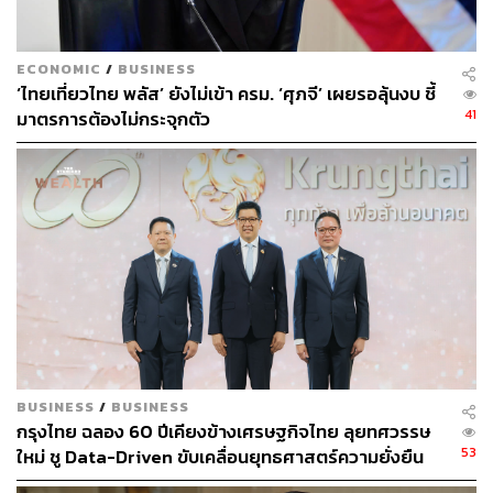
ลงทุนแห่เทขายจนสร้างผลกระทบต่อตลาด
ขณะที่ วินิจ วิเศษสุวรรณภูมิ ผู้อำนวยการสำนักงานเศรษฐกิจ
ECONOMIC
/
BUSINESS
การคลังในฐานะโฆษกกระทรวงการคลัง เปิดเผยความคืบ
‘ไทยเที่ยวไทย พลัส’ ยังไม่เข้า ครม. ‘ศุภจี’ เผยรอลุ้นงบ ชี้
หน้าเกี่ยวกับโครงการบัญชีการออมการลงทุนส่วนบุคคลหรือ
41
มาตรการต้องไม่กระจุกตัว
Thailand Individual Saving Account (TISA) โดยระบุว่า
ปัจจุบันการพูดคุยคืบหน้าไปแล้วประมาณ 70-80% โดยเหลือ
รายละเอียดที่จะต้องตกลงกันอีกเพียงเล็กน้อยเท่านั้น
“กระทรวงการคลังเคยเสนอไปแล้ว วันนี้จึงเป็นโอกาสที่ได้รับ
ฟังความคิดเห็นอีกครั้ง แล้วนำมาปรับปรุง ซึ่งคาดว่าหน่วย
งานที่เกี่ยวข้องจะทำงานร่วมกันอีกไม่นาน ก่อนจะชี้แจงราย
ละเอียดทั้งหมดให้ทราบพร้อมกันในเร็วๆ นี้” วินิจกล่าว
วินิจกล่าวต่อว่า แนวทางการปรับปรุง TISA จะมุ่งให้ความ
สำคัญไปที่ 2 ส่วนสำคัญคือ การเพิ่มดีมานด์ในตลาดทุน และ
BUSINESS
/
BUSINESS
พื้นที่ทางการคลัง (Fiscal Space) ควบคู่กัน
กรุงไทย ฉลอง 60 ปีเคียงข้างเศรษฐกิจไทย ลุยทศวรรษ
53
ใหม่ ชู Data-Driven ขับเคลื่อนยุทธศาสตร์ความยั่งยืน