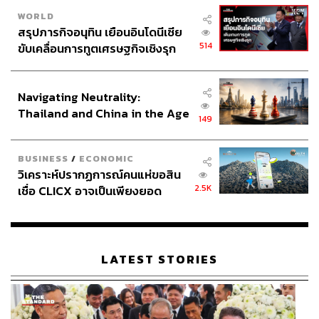
WORLD
สรุปภารกิจอนุทิน เยือนอินโดนีเซีย
514
ขับเคลื่อนการทูตเศรษฐกิจเชิงรุก
ประกาศหุ้นส่วนยุทธศาสตร์ไทย –
อินโดนีเซีย
Navigating Neutrality:
Thailand and China in the Age
149
of a New Global Order
BUSINESS
/
ECONOMIC
วิเคราะห์ปรากฏการณ์คนแห่ขอสิน
2.5K
เชื่อ CLICX อาจเป็นเพียงยอด
ภูเขาน้ำแข็ง ของปัญหาหนี้ครัว
เรือนไทยที่ถูกซุกไว้
LATEST STORIES