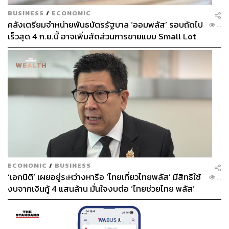
BUSINESS
/
ECONOMIC
คลังเตรียมจำหน่ายพันธบัตรรัฐบาล ‘ออมพลัส’ รอบถัดไป
...
เร็วสุด 4 ก.ย.นี้ อาจเพิ่มสัดส่วนการขายแบบ Small Lot
First มากขึ้น
ECONOMIC
/
BUSINESS
‘เอกนิติ’ เผยอยู่ระหว่างหารือ ‘ไทยเที่ยวไทยพลัส’ มีสิทธิใช้
...
งบจากเงินกู้ 4 แสนล้าน มั่นใจงบต่อ ‘ไทยช่วยไทย พลัส’
เฟส 2 มีเพียงพอ