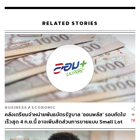
ช่วงที่หลายประเทศยังมีทิศทางนโยบายไม่ชัดเจน ขณะที่
หลายประเทศก็ยังติดอยู่กับความพยายามที่จะชดเชยราคา
น้ำมันและแก้ปัญหาด้านการคลังของตัวเอง” ดร.สันติธาร
RELATED STORIES
กล่าว
ทั้งนี้ ในการประชุมครั้งนี้ ดร. เอกนิติ นั่งเป็นประธาน โดยมีผู้
บริหารกระทรวงการคลัง และผู้แทนหน่วยงานที่เกี่ยวข้อง
ร่วมการประชุม
เปิดข้อเสนอตลาดทุน: เร่งดัน TISA-กองทุนรวม
โครงสร้างพื้นฐาน
BUSINESS
/
ECONOMIC
ขณะที่ ไพบูลย์ นลินทรางกูร ประธานกรรมการสภาธุรกิจ
คลังเตรียมจำหน่ายพันธบัตรรัฐบาล ‘ออมพลัส’ รอบถัดไป
ตลาดทุนไทย (FETCO) ระบุว่า การพูดคุยวันนี้ได้เสนอให้
78
เร็วสุด 4 ก.ย.นี้ อาจเพิ่มสัดส่วนการขายแบบ Small Lot
ภาครัฐใช้กลไกตลาดทุน ซึ่งมีสภาพคล่องพร้อม มาช่วยขับ
First มากขึ้น
เคลื่อนนโยบายเศรษฐกิจ เนื่องจาก ปัจจุบันรัฐบาลมีภาระหนี้
ค่อนข้างสูงแล้ว นอกจากนี้ ที่ผ่านมา ตลาดทุนก็แก้ไขประเด็น