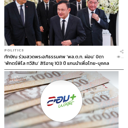
POLITICS
ทักษิณ ร่วมสวดพระอภิธรรมศพ ‘พล.ต.ท. ผ่อน’ บิดา
...
‘พักตร์พิไล ทวีสิน’ สิริอายุ 103 ปี แกนนำเพื่อไทย-บุคคล
หลากวงการร่วมอาลัย