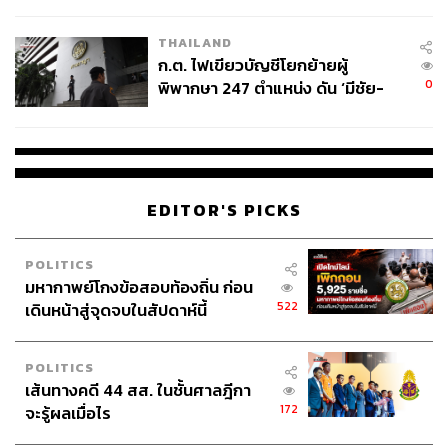
ข้อหาหนัก จ่อชง ป.ป.ช. 12 ส.ค. นี้
THAILAND
ก.ต. ไฟเขียวบัญชีโยกย้ายผู้
0
พิพากษา 247 ตำแหน่ง ดัน ‘มีชัย-
สรรพวิทย์’ คุมศาลอาญา-แพ่ง ‘วิธู
ร’ นั่งประธานศาลอุทธรณ์
EDITOR'S PICKS
POLITICS
มหากาพย์โกงข้อสอบท้องถิ่น ก่อน
522
เดินหน้าสู่จุดจบในสัปดาห์นี้
POLITICS
เส้นทางคดี 44 สส. ในชั้นศาลฎีกา
172
จะรู้ผลเมื่อไร