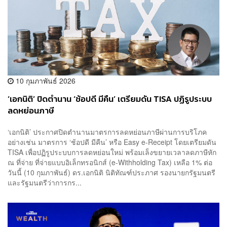
10 กุมภาพันธ์ 2026
‘เอกนิติ’ ปิดตำนาน ‘ช้อปดี มีคืน’ เตรียมดัน TISA ปฏิรูประบบ
ลดหย่อนภาษี
‘เอกนิติ’ ประกาศปิดตำนานมาตรการลดหย่อนภาษีผ่านการบริโภค
อย่างเช่น มาตรการ ‘ช้อปดี มีคืน’ หรือ Easy e-Receipt โดยเตรียมดัน
TISA เพื่อปฏิรูประบบการลดหย่อนใหม่ พร้อมเล็งขยายเวลาลดภาษีหัก
ณ ที่จ่าย ที่จ่ายแบบอิเล็กทรอนิกส์ (e-Withholding Tax) เหลือ 1% ต่อ
วันนี้ (10 กุมภาพันธ์) ดร.เอกนิติ นิติทัณฑ์ประภาศ รองนายกรัฐมนตรี
และรัฐมนตรีว่าการกร...