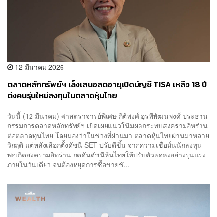
12 มีนาคม 2026
ตลาดหลักทรัพย์ฯ เล็งเสนอลดอายุเปิดบัญชี TISA เหลือ 18 ปี
ดึงคนรุ่นใหม่ลงทุนในตลาดหุ้นไทย
วันนี้ (12 มีนาคม) ศาสตราจารย์พิเศษ กิติพงศ์ อุรพีพัฒนพงศ์ ประธาน
กรรมการตลาดหลักทรัพย์ฯ เปิดเผยแนวโน้มผลกระทบสงครามอิหร่าน
ต่อตลาดทุนไทย โดยมองว่าในช่วงที่ผ่านมา ตลาดหุ้นไทยผ่านมาหลาย
วิกฤติ แต่หลังเลือกตั้งดัชนี SET ปรับดีขึ้น จากความเชื่อมั่นนักลงทุน
พอเกิดสงครามอิหร่าน กดดันดัชนีหุ้นไทยให้ปรับตัวลดลงอย่างรุนแรง
ภายในวันเดียว จนต้องหยุดการซื้อขายชั...