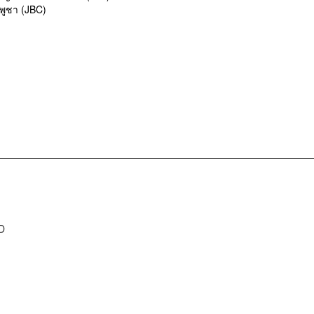
ูชา (JBC)
D