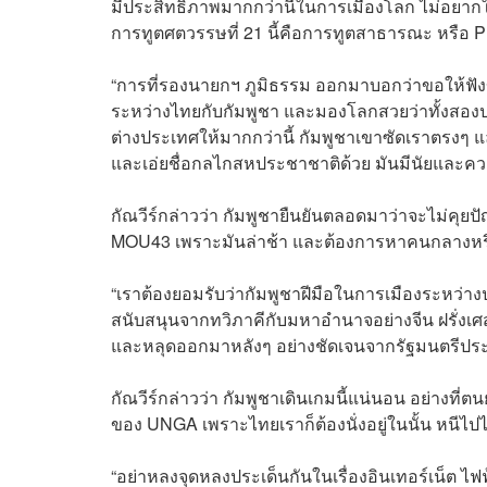
มีประสิทธิภาพมากกว่านี้ในการเมืองโลก ไม่อยา
การทูตศตวรรษที่ 21 นี้คือการทูตสาธารณะ หรือ 
“การที่รองนายกฯ ภูมิธรรม ออกมาบอกว่าขอให้ฟังข้อ
ระหว่างไทยกับกัมพูชา และมองโลกสวยว่าทั้งสองป
ต่างประเทศให้มากกว่านี้ กัมพูชาเขาซัดเราตรงๆ แ
และเอ่ยชื่อกลไกสหประชาชาติด้วย มันมีนัยและค
กัณวีร์กล่าวว่า กัมพูชายืนยันตลอดมาว่าจะไม่คุยป
MOU43 เพราะมันล่าช้า และต้องการหาคนกลางหรือ 
“เราต้องยอมรับว่ากัมพูชาฝีมือในการเมืองระหว่า
สนับสนุนจากทวิภาคีกับมหาอำนาจอย่างจีน ฝรั่งเศ
และหลุดออกมาหลังๆ อย่างชัดเจนจากรัฐมนตรีประ
กัณวีร์กล่าวว่า กัมพูชาเดินเกมนี้แน่นอน อย่างที่ต
ของ UNGA เพราะไทยเราก็ต้องนั่งอยู่ในนั้น หนีไปไ
“อย่าหลงจุดหลงประเด็นกันในเรื่องอินเทอร์เน็ต ไฟฟ