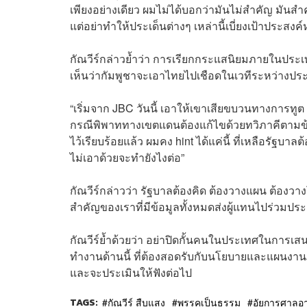
เพียงอย่างเดียว ผมไม่ได้บอกว่ามันไม่สำคัญ มันสำค
แต่อย่าทำให้ประเด็นต่างๆ เหล่านี้เบี่ยงเป้าประสง
กัณวีร์กล่าวย้ำว่า การเรียกกระแสนิยมภายในประเ
เห็นว่ากัมพูชาจะเอาไทยไปเชือดในเวทีระหว่างปร
“เริ่มจาก JBC วันนี้ เอาให้เขาเสียขบวนทางการทูต ย
กรณีพิพาททางเขตแดนต้องแก้ไขด้วยทวิภาคีตามข้
ไว้เรียบร้อยแล้ว ผมคง hint ได้แค่นี้ ที่เหลือรัฐ
ไม่เอาด้วยจะทำยังไงต่อ”
กัณวีร์กล่าวว่า รัฐบาลต้องคิด ต้องวางแผน ต้องว
สำคัญของเราที่มีข้อมูลทั้งหมดส่งผู้แทนไปร่วมปร
กัณวีร์ย้ำด้วยว่า อย่าปิดกั้นคนในประเทศในการเ
ทำงานด้านนี้ ที่ต้องสอดรับกับนโยบายและแผนงาน
และจะประเมินให้ฟังต่อไป
TAGS:
กัณวีร์ สืบแสง
พรรคเป็นธรรม
อัยการศาลอ