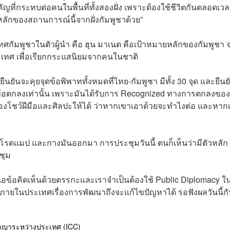
ัญที่กระทบต่อคนในพื้นที่ทั้งสองฝั่ง เพราะต้องใช้ชีวิตกันตลอดเว
ค์หลักของสถานการณ์นี้จากฝั่งกัมพูชาด้วย”
ทศกัมพูชาในตัวผู้นำ คือ ฮุน มาเนต คือเป้าหมายหลักของกัมพูชา 
ะเทศ เพื่อเรียกกระแสนิยมจากคนในชาติ
ืนยันจะคุยจุดข้อพิพาททั้งหมดที่ไทย-กัมพูชา มีทั้ง 30 จุด และยืนย
อตกลงเท่านั้น เพราะมันได้รับการ Recognized ทางการตกลงของ
บาลต้องโชว์ฝีมือและศิลปะให้ได้ ว่าหากเขาเอาด้วยจะทำไงต่อ และหาก
างโรดแมป และกางมันออกมา การประชุมวันนี้ ตนก็เห็นว่ามีตัวหลัก
ะชุม
สนอข้อคิดเห็นด้วยตรรกะและเราจำเป็นต้องใช้ Public Diplomacy 
ภายในประเทศเรื่องการพัฒนาถึงจะแก้ไขปัญหาได้ รอฟังผลวันนี้ก
าญาระหว่างประเทศ (ICC)