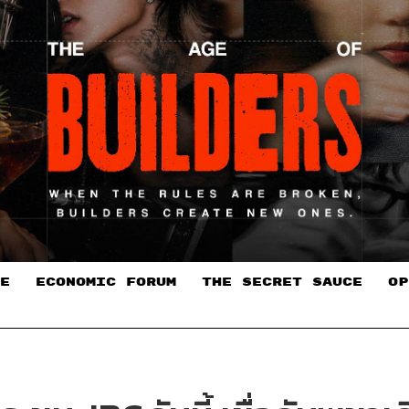
E
ECONOMIC FORUM
THE SECRET SAUCE​
OP