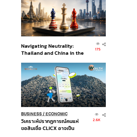
อินโดนีเซีย
Navigating Neutrality:
175
Thailand and China in the
Age of a New Global
Order
BUSINESS
/
ECONOMIC
2.6K
วิเคราะห์ปรากฏการณ์คนแห่
ขอสินเชื่อ CLICX อาจเป็น
เพียงยอดภูเขาน้ำแข็ง ของ