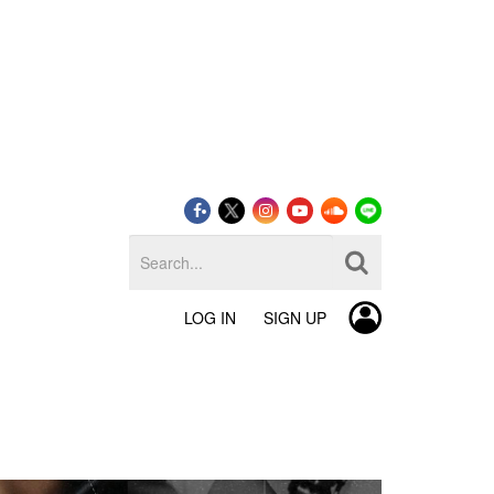
LOG IN
SIGN UP