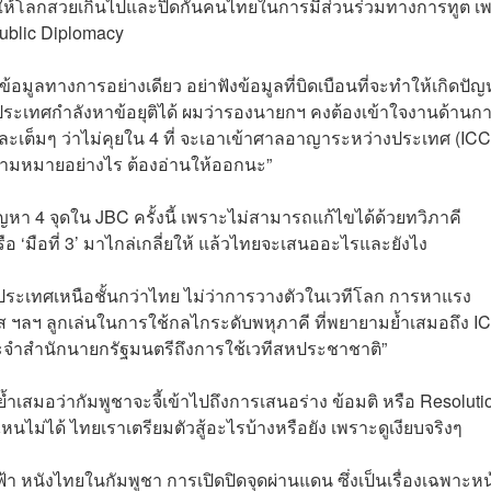
กให้โลกสวยเกินไปและปิดกั้นคนไทยในการมีส่วนร่วมทางการทูต เ
Public Diplomacy
มูลทางการอย่างเดียว อย่าฟังข้อมูลที่บิดเบือนที่จะทำให้เกิดปั
ระเทศกำลังหาข้อยุติได้ ผมว่ารองนายกฯ คงต้องเข้าใจงานด้านก
ละเต็มๆ ว่าไม่คุยใน 4 ที่ จะเอาเข้าศาลอาญาระหว่างประเทศ (ICC
วามหมายอย่างไร ต้องอ่านให้ออกนะ”
ัญหา 4 จุดใน JBC ครั้งนี้ เพราะไม่สามารถแก้ไขได้ด้วยทวิภาคี
‘มือที่ 3’ มาไกล่เกลี่ยให้ แล้วไทยจะเสนออะไรและยังไง
งประเทศเหนือชั้นกว่าไทย ไม่ว่าการวางตัวในเวทีโลก การหาแรง
ส ฯลฯ ลูกเล่นในการใช้กลไกระดับพหุภาคี ที่พยายามย้ำเสมอถึง I
จำสำนักนายกรัฐมนตรีถึงการใช้เวทีสหประชาชาติ”
นย้ำเสมอว่ากัมพูชาจะจี้เข้าไปถึงการเสนอร่าง ข้อมติ หรือ Resoluti
หนไม่ได้ ไทยเราเตรียมตัวสู้อะไรบ้างหรือยัง เพราะดูเงียบจริงๆ
้า หนังไทยในกัมพูชา การเปิดปิดจุดผ่านแดน ซึ่งเป็นเรื่องเฉพาะหน