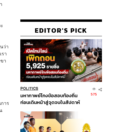
ลา
จะ
EDITOR'S PICK
ันว่า
เรา
เขา
POLITICS
575
มหากาพย์โกงข้อสอบท้องถิ่น
ก่อนเดินหน้าสู่จุดจบในสัปดาห์
ในการ
นี้
ัน