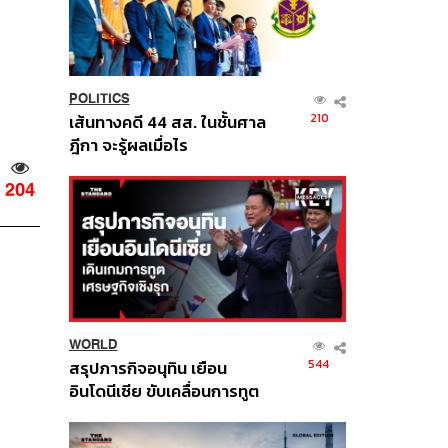
POLITICS
210
เส้นทางคดี 44 สส. ในชั้นศาล
ฎีกา จะรู้ผลเมื่อไร
204
WORLD
544
สรุปภารกิจอนุทิน เยือน
อินโดนีเซีย ขับเคลื่อนการทูต
เศรษฐกิจเชิงรุก ประกาศหุ้น
ส่วนยุทธศาสตร์ไทย –