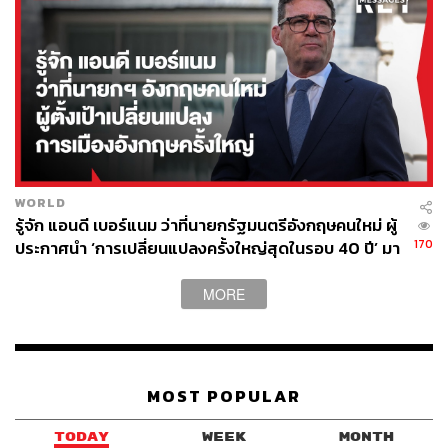
ธนาคารต้องตั้งสำรองฯ กันมากเพียงใด
“รอบนี้ธนาคารพยายามเตรียมตัวมาดี จะเห็นจาก Coverage
Ratio (ค่าเผื่อหนี้สงสัยจะสูญ) ในภาพรวมอยู่ที่ 150% ถือว่า
สูงแล้ว แต่ยังต้องตั้งสำรองฯ เพิ่ม เพราะความไม่แน่นอนยัง
สูงมาก แต่หากอนาคตหนี้เสียไม่ได้แย่อย่างที่คิด เงินที่ตั้งสำ
รองฯ ไว้ก็จะดึงกลับมาเป็นกำไรเช่นกัน ซึ่งยังไม่ใช่ภาพของปี
นี้”
WORLD
รู้จัก แอนดี เบอร์แนม ว่าที่นายกรัฐมนตรีอังกฤษคนใหม่ ผู้
ดังนั้นคาดว่าธุรกิจธนาคารจะเห็นหนี้เสียชัดเจนหลังจากช่วง
170
ประกาศนำ ‘การเปลี่ยนแปลงครั้งใหญ่สุดในรอบ 40 ปี’ มา
ไตรมาส 1/63 และในไตรมาส 3/63 นี้จะเห็นการตั้งสำรองฯ
สู่การเมืองอังกฤษ
เพิ่มขึ้น อาจกระทบกำไรธุรกิจธนาคารยังลดลงเมื่อเทียบกับ
MORE
ช่วงเดียวกันของปีก่อน
MOST POPULAR
TODAY
WEEK
MONTH