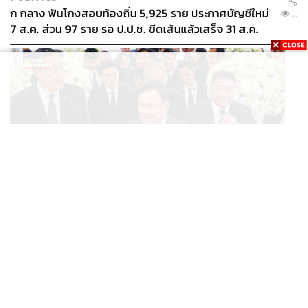
ก กลาง ฟันโกงสอบท้องถิ่น 5,925 ราย ประกาศบัญชีใหม่
...
7 ส.ค. ส่วน 97 ราย รอ ป.ป.ช. ขีดเส้นแล้วเสร็จ 31 ส.ค.
POLITICS
ทักษิณ ร่วมสวดพระอภิธรรมศพ ‘พล.ต.ท. ผ่อน’ บิดา
...
‘พักตร์พิไล ทวีสิน’ สิริอายุ 103 ปี แกนนำเพื่อไทย-บุคคล
หลากวงการร่วมอาลัย