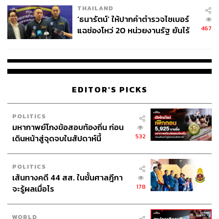
ค่าใช้จ่ายในการจัดการหนี้เพิ่มขึ้นด้วย โดย ณ วันที่ 30
THAILAND
มิถุนายน 2563 นี้ ธนาคารที่มีหนี้เสียมากที่สุด 5 อันดับแรก
‘ธนารัตน์’ ให้ปากคำตำรวจไซเบอร์
คือ
467
แฉช่องโหว่ 20 หน่วยงานรัฐ ยันไร้
นัยทางการเมือง
1. ธนาคารกรุงไทย อยู่ที่ 115,037 ล้านบาท เพิ่มขึ้น 12.06%
จากสิ้นปี 2562
2. ธนาคารกรุงเทพ อยู่ที่ 108,604 ล้านบาท เพิ่มขึ้น 37.21%
จากสิ้นปี 2562
EDITOR'S PICKS
3. ธนาคารกสิกรไทย อยู่ที่ 96,286 ล้านบาท เพิ่มขึ้น 14.57%
จากสิ้นปี 2562
POLITICS
4. ธนาคารไทยพาณิชย์ อยู่ที่ 79,596 ล้านบาท ลดลง 6.59%
มหากาพย์โกงข้อสอบท้องถิ่น ก่อน
จากสิ้นปี 2562
532
เดินหน้าสู่จุดจบในสัปดาห์นี้
5. ธนาคารกรุงศรีอยุธยา อยู่ที่ 48,010 ล้านบาท เพิ่มขึ้น
16.15% จากสิ้นปี 2562
POLITICS
เส้นทางคดี 44 สส. ในชั้นศาลฎีกา
ทั้ง 5 อันดับนี้ถือเป็นธนาคารขนาดใหญ่ของไทย โดยหนี้เสียที่
178
จะรู้ผลเมื่อไร
เพิ่มขึ้นอาจขยับขึ้นตามความสามารถในการชำระหนี้ของ
ลูกค้าที่ลดลง โดยธนาคารไทยพาณิชย์ที่หนี้เสียลดลงเพราะมี
การจัดการหนี้เสียที่มีประสิทธิภาพโดยใช้วิธีการขายสินเชื่อ
WORLD