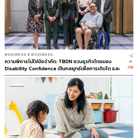
ก็เพราะมีการตั้งสำรองฯ โดยในช่วงไตรมาส 2 ปี 2563 เพิ่ม
อีก 8,320 ล้านบาท
จะเห็นว่าช่วงครึ่งปีแรก 2563 นี้ ทุกธนาคารทยอยตั้งสำรองฯ
อย่างต่อเนื่อง
BUSINESS
/
BUSINESS
ความพิการไม่ใช่ข้อจำกัด: TBDN ชวนธุรกิจไทยมอง
138
Disability Confidence เป็นกลยุทธ์เพื่อการเติบโต และ
อนาคตแรงงานไทย