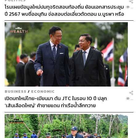
75
โรมเผยข้อมูลใหม่ปมทุจริตสอบท้องถิ่น ย้อนเอกสารประชุม
...
ปี 2567 พบชื่ออนุทิน จ่อสอบต่อเอี่ยวตัดตอน ม.บูรพา หรือ
ไม่
ABOUT THE AUTHOR
ชุตินันท์ สงวนประสิทธิ์
Content Creator สำนักข่าว THE
STANDARD
BUSINESS
/
ECONOMIC
เปิดบทใหม่ไทย-เมียนมา ดัน JTC ในรอบ 10 ปี ปลุก
...
‘เส้นเลือดใหญ่’ ค้าชายแดน ท่าเรือน้ำลึกทวาย