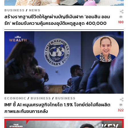
BUSINESS
/
NEWS
สร้างรากฐานชีวิตให้ลูกผ่านบัญชีเงินฝาก ‘ออมสิน ออม
180
รัก’ พร้อมรับความคุ้มครองอุบัติเหตุสูงสุด 400,000
บาท ดอกเบี้ยรับเต็ม ไม่เสียภาษี [Advertorial]
แค่ไตรมาส 2/63 ธนาคารแห่ตั้งสำรองฯ 60,000 ล้านบาท
เพียงพอกับหนี้เสียที่เกิดขึ้นหรือไม่
นริศ สถาผลเดชา
เจ้าหน้าที่บริหาร ศูนย์วิเคราะห์เศรษฐกิจที
เอ็มบี ธนาคารทหารไทย
กล่าวว่าไตรมาส 2/63 นี้ ในภาพ
รวมธนาคารตั้งสำรองเพิ่ม 60,000 ล้านบาท เพิ่มขึ้นเท่าตัว
จากไตรมาส 1/63 ที่มีการตั้งสำรองราว 30,000 ล้านบาท ซึ่ง
ธนาคารตั้งสำรองฯ เพิ่มตามภาวะเศรษฐกิจในปัจจุบัน และ
การตั้งสำรองฯ นี้จะกระทบกับกำไรสุทธิของธนาคาร
ECONOMIC
/
BUSINESS
/
BUSINESS
IMF ชี้ AI หนุนเศรษฐกิจไทยโต 1.9% โจทย์ต่อไปคือผลิต
ขณะที่ปี 2563 นี้ ธนาคารน่าจะตั้งสำรองฯ กันต่อเนื่องทั้งปี
322
ภาพและกันชนการคลัง
แต่จะตั้งสำรองฯ มากแค่ไหนยังต้องรอดูภาพหลังมาตรการ
ช่วยเหลือจากโควิด-19 เช่น การพักจ่ายเงินต้น พักดอกเบี้ย
ฯลฯ จะหมดลง จึงจะเห็นว่าหนี้เสียของไทยมีมากแค่ไหน และ