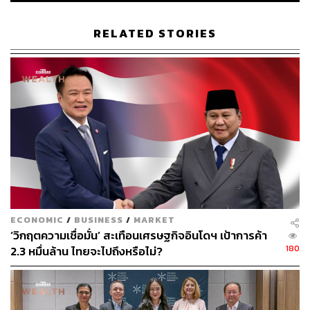
กำไรสุทธิของ 10 ธนาคารพาณิชย์ลดลง จากรายได้บาง
ส่วนลดลงเมื่อคนขอสินเชื่อใหม่น้อยลง ที่สำคัญคือธนาคาร
RELATED STORIES
ต้องตัดกำไรบางส่วนมาตั้งสำรองฯ เป็นกันชนกับหนี้เสียที่จะ
เพิ่มขึ้น เพราะช่วงวิกฤตนี้ทำให้ประชาชนขาดรายได้ และ
อาจกระทบความสามารถในการชำระหนี้ที่อาจพ่วงให้
จำนวนหนี้เสียในระบบธนาคารเพิ่มสูงขึ้น
ถ้าดูครึ่งปีแรก 2563 ธนาคารไทยพาณิชย์มีกำไรสุทธิมาก
ที่สุดอยู่ที่ 17,611 ล้านบาท ลดลง 12.5% จากช่วงเดียวกันของ
ปี 2562 ที่มีกำไรสุทธิราว 20,132 ล้านบาท เฉพาะไตรมาส
2/63 มีการต้ังสำรองผลขาดทุนด้านเครดิตที่คาดว่าจะเกิดขึ้น
ที่ 9,734 ล้านบาท อันดับ 2 คือธนาคารกรุงศรีอยุธยา มีกำไร
สุทธิอยู่ที่ 13,680 ล้านบาท ลดลง 31.4% ที่ลดลงค่อนข้างมาก
เพราะทางธนาคารไม่มีกำไรพิเศษจากการขายหุ้น ‘เงินติด
ECONOMIC
/
BUSINESS
/
MARKET
‘วิกฤตความเชื่อมั่น’ สะเทือนเศรษฐกิจอินโดฯ เป้าการค้า
ล้อ’
180
2.3 หมื่นล้าน ไทยจะไปถึงหรือไม่?
ขณะที่ธนาคารกสิกรไทยที่เคยมีกำไรสุทธิครึ่งปีแรก 2562
ถึง 19,973 ล้านบาท ครึ่งปีแรก 2563 นี้เหลือ 9,550 ล้านบาท
ลดลง 52.2% มาอยู่อันดับที่ 5 (จากปีที่แล้วอยู่อันดับ 3) สาเหตุ