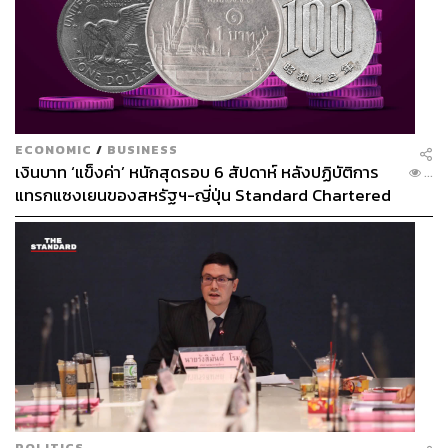
ECONOMIC
/
BUSINESS
เงินบาท ‘แข็งค่า’ หนักสุดรอบ 6 สัปดาห์ หลังปฏิบัติการ
...
แทรกแซงเยนของสหรัฐฯ-ญี่ปุ่น Standard Chartered
พิสูจน์อักษร: ภาสิณี เพิ่มพันธุ์พงศ์
เปิดเป้าสิ้นปีนี้จ่อแข็งต่อแตะ 32.50 บาทต่อดอลลาร์
TAGS:
เศรษฐกิจ
การเงิน
ธนาคาร
เชื้อไวรัสโคโรนา
COVID-19
POLITICS