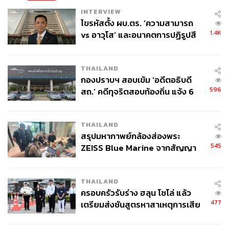
INTERVIEW
ไขรหัสตั้ง ผบ.ตร. ‘ความสามารถ
1.4K
vs อาวุโส’ และอนาคตการปฏิรูปสี
กากี กับ พล.ต.อ. เอก อังสนานนท์
THAILAND
กองปราบฯ สอบเข้ม ‘อดีตอธิบดี
596
สถ.’ คดีทุจริตสอบท้องถิ่น แจ้ง 6
ข้อหาหนัก จ่อชง ป.ป.ช. 12 ส.ค. นี้
THAILAND
สรุปมหากาพย์กล้องส่องพระ
545
ZEISS Blue Marine จากสัญญา
ผลิต 8.3 ล้าน สู่ข้อพิพาท ‘มา
เวลล์ฯ’ ฟ้อง ‘โทน บางแค’ ผิดนัด
THAILAND
จ่ายหนี้-แอบระบุแบรนด์
ครอบครัวรับร่าง ฮลุน โซโล่ แล้ว
กรุงไทยเกาะแชมป์หนี้เสียอันดับ 1 ของธุรกิจธนาคาร
477
เตรียมส่งชันสูตรหาสาเหตุการเสีย
การบริหารหนี้เป็นธุรกิจหลักของธนาคาร โดยเฉพาะ
ชีวิต
คุณภาพหนี้ของธนาคาร หากเพิ่มสูงขึ้นจะทำให้ธนาคารมี