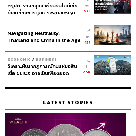
ด้อยคุณภาพและการตัดหนี้สูญ รวมถึงมาตรการช่วยลูกหนี้
สรุปภารกิจอนุทิน เยือนอินโดนีเซีย
523
ขับเคลื่อนการทูตเศรษฐกิจเชิงรุก
อื่นๆ
ประกาศหุ้นส่วนยุทธศาสตร์ไทย –
อินโดนีเซีย
สุดท้าย ธุรกิจธนาคารยังต้องหาทางพยุงบริษัทและพยุงลูกค้า
Navigating Neutrality:
ที่ได้รับผลกระทบจากโควิด-19 อย่างต่อเนื่อง โดยเฉพาะกลุ่ม
Thailand and China in the Age
ผู้ประกอบการที่ต้องการสายป่านในการทำธุรกิจให้อยู่รอดใน
157
of a New Global Order
วิกฤตนี้
ECONOMIC
/
BUSINESS
วิเคราะห์ปรากฏการณ์คนแห่ขอสิน
2.5K
เชื่อ CLICX อาจเป็นเพียงยอด
ภูเขาน้ำแข็ง ของปัญหาหนี้ครัว
เรือนไทยที่ถูกซุกไว้
LATEST STORIES