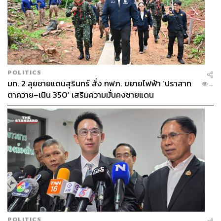
POLITICS
มท. 2 ลุยชายแดนสุรินทร์ สั่ง กฟภ. ขยายไฟฟ้า ‘ปราสาท
...
ตาควาย–เนิน 350’ เสริมความมั่นคงชายแดน
POLITICS