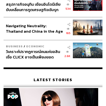
สรุปภารกิจอนุทิน เยือนอินโดนีเซีย
534
ขับเคลื่อนการทูตเศรษฐกิจเชิงรุก
ประกาศหุ้นส่วนยุทธศาสตร์ไทย –
อินโดนีเซีย
Navigating Neutrality:
Thailand and China in the Age
165
of a New Global Order
BUSINESS
/
ECONOMIC
วิเคราะห์ปรากฏการณ์คนแห่ขอสิน
2.6K
เชื่อ CLICX อาจเป็นเพียงยอด
ภูเขาน้ำแข็ง ของปัญหาหนี้ครัว
เรือนไทยที่ถูกซุกไว้
LATEST STORIES