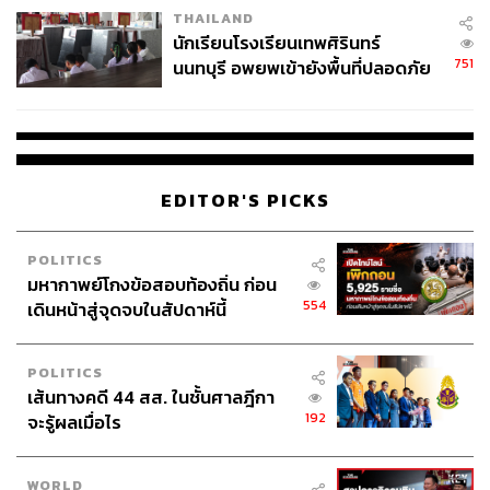
THAILAND
จ่ายหนี้-แอบระบุแบรนด์
นักเรียนโรงเรียนเทพศิรินทร์
751
นนทบุรี อพยพเข้ายังพื้นที่ปลอดภัย
ชั่วคราว หลังเหตุใช้อาวุธปืนภายใน
โรงเรียนคลี่คลาย
EDITOR'S PICKS
POLITICS
มหากาพย์โกงข้อสอบท้องถิ่น ก่อน
554
เดินหน้าสู่จุดจบในสัปดาห์นี้
POLITICS
เส้นทางคดี 44 สส. ในชั้นศาลฎีกา
192
จะรู้ผลเมื่อไร
WORLD