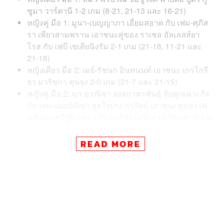
ซูมา วาร์ดานี 1-2 เกม (8-21, 21-13 และ 16-21)
หญิงคู่ มือ 1: มูนา-เบญญาภา เอี่ยมสอาด กับ เฟม-ศุภิส
รา เพียวสามพราน เอาชนะคู่ของ ราเชล อัลเลสส์ยา
โรส กับ เฟบี เซเตียนิงรัม 2-1 เกม (21-18, 11-21 และ
21-18)
หญิงเดี่ยว มือ 2: เมย์-รัชนก อินทนนท์ เอาชนะ เกรโกรี
ยา มาริซกา ตุนจุง 2-0 เกม (21-7 และ 21-15)
หญิงคู่ มือ 2: มุก-อรณิชา จงสถาพรพันธุ์ จับคู่เฉพาะกิจ
กับ เจน-เฌอย์ณิชา สุดใจประภารัตน์ เอาชนะคู่ของ เฟ
เบรียนา ดวีปูจิ กูซูมา กับ เมลีซา เตรียส ปุสปีตา ซาริ 2-0
เกม (21-19 และ 21-18)
READ MORE
และชัยชนะครั้งนี้ทำให้ทีมแบดมินตันหญิงไทยคว้าเหรียญ
ทองซีเกมส์เป็นสมัยที่ 7 ติดต่อกัน (2011, 2015, 2017, 2019,
2021, 2023 และ 2025) และนับเป็นเหรียญทองสมัยที่ 10 ของ
ทีมหญิงไทยในประเภทนี้