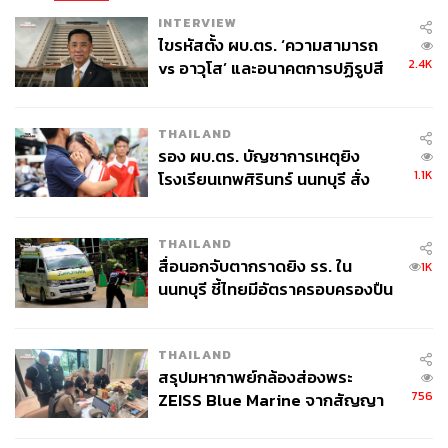
INTERVIEW
ไขรหัสตั้ง ผบ.ตร. ‘ความสามารถ
2.4K
vs อาวุโส’ และอนาคตการปฏิรูปสี
กากี กับ พล.ต.อ. เอก อังสนานนท์
THAILAND
รอง ผบ.ตร. บัญชาการเหตุยิง
1.1K
โรงเรียนเทพศิรินทร์ นนทบุรี สั่ง
ค้นหา 2 รอบยืนยันไร้คนติดค้าง พบ
ศพปู่-ย่าที่บ้านพักผู้ก่อเหตุ
THAILAND
สื่อนอกจับตากราดยิง รร. ใน
1K
นนทบุรี ชี้ไทยมีอัตราครอบครองปืน
สูงในระดับต้นของภูมิภาค
THAILAND
สรุปมหากาพย์กล้องส่องพระ
756
ZEISS Blue Marine จากสัญญา
ผลิต 8.3 ล้าน สู่ข้อพิพาท ‘มา
เวลล์ฯ’ ฟ้อง ‘โทน บางแค’ ผิดนัด