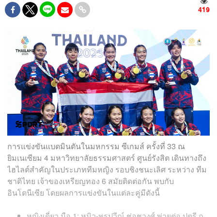
419
การแข่งขันแบดมินตันในมหกรรม ซีเกมส์ ครั้งที่ 33 ณ
ยิมเนเซียม 4 มหาวิทยาลัยธรรมศาสตร์ ศูนย์รังสิต เดินทางถึง
ไฮไลต์สำคัญในประเภททีมหญิง รอบชิงชนะเลิศ ระหว่าง ทีม
ชาติไทย เจ้าของเหรียญทอง 6 สมัยติดต่อกัน พบกับ
อินโดนีเซีย โดยผลการแข่งขันในแต่ละคู่มีดังนี้
หญิงเดี่ยว มือ 1: หมิว-พรปวีณ์ ช่อชูวงศ์ พ่ายต่อ ปูตรี กู