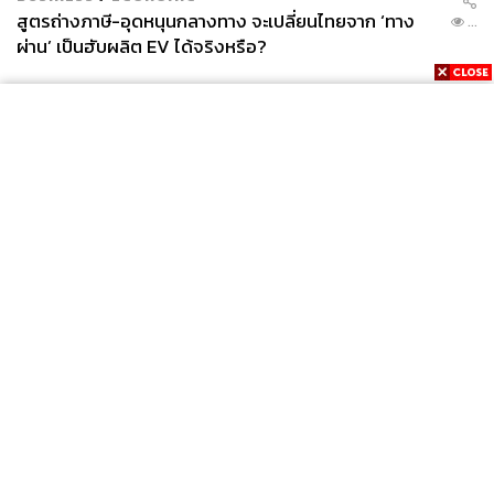
สูตรถ่างภาษี-อุดหนุนกลางทาง จะเปลี่ยนไทยจาก ‘ทาง
...
ผ่าน’ เป็นฮับผลิต EV ได้จริงหรือ?
News
Wealth
Pop
Podcast
Video
Now
Opinion
Careers
Events
Privacy
About
Contact
Policy
FOR
ADVERTISING
MEMBERSHIP