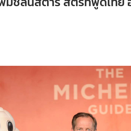
ชฟมิชลินสตาร์ สตรีทฟู้ดไทย