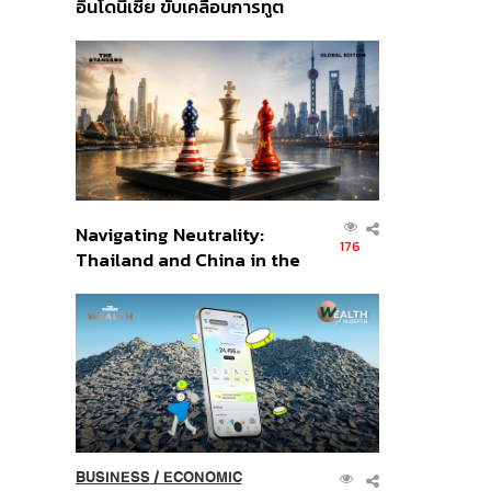
อินโดนีเซีย ขับเคลื่อนการทูต
เศรษฐกิจเชิงรุก ประกาศหุ้น
ส่วนยุทธศาสตร์ไทย –
อินโดนีเซีย
Navigating Neutrality:
176
Thailand and China in the
Age of a New Global
Order
BUSINESS
/
ECONOMIC