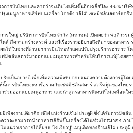
รัวการบินไทย และคาดว่าจะเติบโตเพิ่มขึ้นอีกเฉลี่ยปีละ 4-5%
บริษั
ปรุงเมนูอาหารเสิร์ฟบนเครื่อง โดยดึง ‘เจ๊ไฝ’
เชฟมิชลินสตาร์สตรีทฟ
ารใหญ่ บริษัท การบินไทย จำกัด (มหาชน) เปิดเผยว่า พฤติกรรมผู
์สไตล์ มีความสร้างสรรค์ และมีเรื่องราวอธิบายถึงที่มาของอาหาร 
้น ส่งผลให้ในช่วงที่ผ่านมาการบินไทยทำแผนปรับปรุงบริการอาหาร โ
าเชฟมิชลินสตาร์มาออกแบบเมนูอาหารสำหรับให้บริการแก่ผู้โดยสา
น
บรับเป็นอย่างดี เพื่อเพิ่มความพิเศษ ตอบสนองความต้องการผู้โด
์นี้การบินไทยจะหารือร่วมกับเชฟมิชลินสตาร์ สตรีทฟู้ดของไทยร
ือและมาร่วมออกแบบเมนูอาหาร และนำสูตรอาหารพิเศษที่ไม่เหมือนใ
เพียงรายเดียวคือ เจ๊ไฝ แห่งร้านเจ๊ไฝ ประตูผี ซึ่งได้รับดาวมิชลิน
ยคาดว่าจะสามารถนำอาหารเสิร์ฟขึ้นเครื่องได้ในช่วงไตรมาส 4 ภาย
ไม่แน่ว่าเราอาจได้ลิ้มรส ‘ไข่เจียวปู’ เมนูเด็ดของร้านเจ๊ไฝ ประตูผี