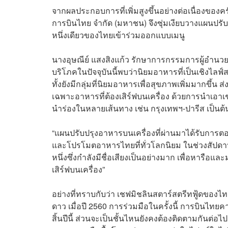
จากผลประกอบการที่เพิ่มสูงขึ้นอย่างต่อเนื่องของค
การบินไทย จำกัด (มหาชน)
จึงซุ่มเงียบวางแผนปรับ
หนึ่งเดียวของไทยเข้าร่วมออกแบบเมนู
นางอุษณีย์ แสงสิงแก้ว รักษาการกรรมการผู้อำนวยก
บริโภคในปัจจุบันนี้พบว่านิยมอาหารที่เป็นเชิงไลฟ
ทั้งยังมีกลุ่มที่นิยมอาหารเพื่อสุขภาพเพิ่มมากขึ
เฉพาะอาหารที่ต้องเสิร์ฟบนเครื่อง ด้วยการนำเอ
นำร่องในหลายเส้นทาง เช่น กรุงเทพฯ-ปารีส เป็นต้
“แผนปรับปรุงอาหารบนเครื่องที่ผ่านมาได้รับการตอ
และโปรโมตอาหารไทยที่ทั่วโลกนิยม ในช่วงสัปดาห
หนึ่งซึ่งกำลังมีชื่อเสียงเป็นอย่างมาก เพื่อหาร
เสิร์ฟบนเครื่อง”
อย่างที่ทราบกับว่า เชฟมิชลินสตาร์สตรีทฟู้ดของไทยมี
ดาว เมื่อปี 2560 การร่วมมือในครั้งนี้ การบินไท
สิ้นปีนี้ ส่วนจะเป็นชั้นไหนยังคงต้องติดตามกันต่อไป 