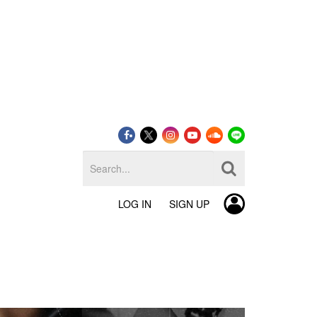
LOG IN
SIGN UP