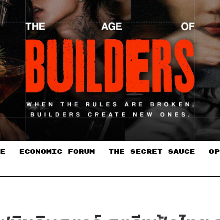
E
ECONOMIC FORUM
THE SECRET SAUCE​
OP