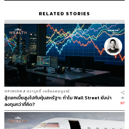
สถาบันการเงินเพื่อเข้าบริหารหนี้ด้อยคุณภาพที่มีหลักทรัพย์
ค้ำประกันซึ่งเป็นการเพิ่มรายได้อีกทาง
RELATED STORIES
“จากการฟังข้อมูลจากผู้บริหาร พบว่าจุดเด่นของ TH คือผู้
บริหารปรับแผนธุรกิจเร็วและมีวิสัยทัศน์ที่แม่นยำ โดยก่อน
หน้านี้ทำธุรกิจสื่อสิ่งพิมพ์ เมื่อรายได้กำไรเริ่มลดลงก็ปรับ
ทิศทางธุรกิจ และเคยทำธุรกิจค้าปลีกขนาดเล็ก แต่เมื่อไม่
เป็นไปตามแผนก็ปรับเข้าสู่ธุรกิจ AMC ได้เร็ว ซึ่งธุรกิจ AMC
มีแนวโน้มการเติบโตที่ดีมากในปีนี้ จึงประเมินว่า TH เป็นหุ้น
กลุ่มบริหารหนี้ที่น่าจับตามองในเรื่องการเติบโต” อดิศักดิ์
กล่าว
อย่างไรก็ตาม คำแนะนำลงทุนและราคาเป้าหมายยังไม่ได้
OPINION
/
ตราวุทธิ์ เหลืองสมบูรณ์
รวมกรณีที่ TH ขอย้ายกลุ่มซื้อขาย แต่ยืนยันว่าคำแนะนำ
สู้ดอกเบี้ยสูงไปกับหุ้นสหรัฐฯ: ทำไม Wall Street ยังน่า
และราคาเป้าหมายจะคงเดิม แม้ TH จะย้ายกลุ่มเทรดไ้ด้
97
ลงทุนกว่าที่คิด?
สำเร็จและเข้าซื้อขายในกลุ่มการเงิน
มองกำไรโตกระโดดหลังได้ไลเซนส์ซื้อหนี้แบงก์