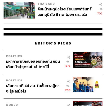
THAILAND
คืบหน้าเหตุยิงโรงเรียนเทพศิรินทร์
702
นนทบุรี ดับ 6 ศพ โฆษก ตร. เร่ง
สอบปมขโมยปืนปู่ก่อเหตุ
สามารถติดตาม THE STANDARD WEALTH
EDITOR'S PICKS
ผ่านแอปพลิเคชันต่างๆ ที่คุณสะดวกหรือใช้งานอยู่แล้วได้เลย
POLITICS
มหากาพย์โกงข้อสอบท้องถิ่น ก่อน
573
เดินหน้าสู่จุดจบในสัปดาห์นี้
TAGS:
การลงทุน
ตลาดหุ้นไทย
เงินกู้
POLITICS
บมจ.ตงฮั้ว โฮลดิ้ง (TH)
ธุรกิจบริหารหนี้
เส้นทางคดี 44 สส. ในชั้นศาลฎีกา
209
จะรู้ผลเมื่อไร
WORLD