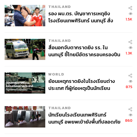
จำหน่ายหนังสือพิมพ์รายวันภาษาจีน บริษัทได้แปรสภาพเป็น
THAILAND
บริษัทมหาชนจำกัด เปลี่ยนชื่อเป็น บริษัท ตงฮั้ว คอมมูนิ
รอง ผบ.ตร. บัญชาการเหตุยิง
เคชั่นส์ จำกัด (มหาชน) และเข้าจดทะเบียนใน
1.5K
โรงเรียนเทพศิรินทร์ นนทบุรี สั่ง
ตลาดหลักทรัพย์เมื่อปี 2537 ต่อมาในปี 2559 บริษัทได้เปลี่ยน
ค้นหา 2 รอบยืนยันไร้คนติดค้าง พบ
ชื่อเป็น บริษัท ตงฮั้ว โฮลดิ้ง จำกัด (มหาชน) โดยมีการปรับ
ศพปู่-ย่าที่บ้านพักผู้ก่อเหตุ
โครงสร้างเพื่อเพิ่มประสิทธิภาพในการบริหารที่มีการ
THAILAND
ประกอบธุรกิจอื่นที่นอกเหนือจากสื่อสิ่งพิมพ์ โดยหันมาเพิ่ม
สื่อนอกจับตากราดยิง รร. ใน
1.3K
ธุรกิจด้านค้าปลัก ธุรกิจให้สินเชื่อ และธุรกิจบริหารสินทรัพย์
นนทบุรี ชี้ไทยมีอัตราครอบครองปืน
สูงในระดับต้นของภูมิภาค
ปัจจุบัน TH มีบริษัทย่อย 4 แห่ง ได้แก่
WORLD
บจ.ตงฮั้ว มีเดีย แล็บ (เดิมชื่อ บจ.หนังสือพิมพ์ตงฮั้ว)
ย้อนเหตุกราดยิงในโรงเรียนต่าง
ประกอบธุรกิจผลิตและจำหน่ายหนังสือพิมพ์ ให้บริการ
875
ประเทศ ที่ผู้ก่อเหตุเป็นนักเรียน
โฆษณาในหนังสือพิมพ์และรับจ้างพิมพ์งาน
บจ.ตงฮั้ว แคปปิตอล ให้บริการเงินทุนหมุนเวียนระยะ
สั้นแบบ Factoring ให้กู้และให้บริการสินเชื่อลีสซิ่ง
THAILAND
บจ.ตงฮั้ว แอสเซท (ถือหุ้น บจ.ตงฮั้ว แคปปิตอล) โดยให้
นักเรียนโรงเรียนเทพศิรินทร์
บริการเงินทุนหมุนเวียนระยะสั้นแบบ Factoring ให้กู้
860
นนทบุรี อพยพเข้ายังพื้นที่ปลอดภัย
และให้บริการสินเชื่อลีสซิ่ง
ชั่วคราว หลังเหตุใช้อาวุธปืนภายใน
บจ.บริหารสินทรัพย์ ตงฮั้ว บริหารจัดการสินทรัพย์
โรงเรียนคลี่คลาย