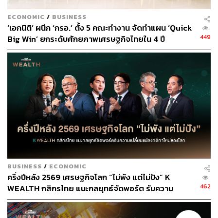
เป้าหมาย 5.10 บาท
ECONOMIC
/
BUSINESS
‘เอกนิติ’ ผนึก ‘กรอ.’ ตั้ง 5 คณะทำงาน จัดทำแผน ‘Quick
ฐานะการแกร่ง ปลอดหนี้เงินกู้
449
Big Win’ ยกระดับศักยภาพเศรษฐกิจไทยใน 4 ปี
นอกจากนี้ THAM ยังมีฐานะทางการเงินที่แข็งแกร่งเป็นจุด
แข็ง โดย THAM รับซื้อหนี้ในราคา 8-12% ของยอดมูลหนี้
คาดใช้เงินลงทุนปีนี้ประมาณ 600-700 ล้านบาท ซึ่งไม่เป็น
ปัญหากับบริษัทที่ถือว่ามีสภาพคล่องทางการเงินแข็งแกร่ง
บริษัทไม่มีหนี้เงินกู้ จึงไม่มีต้นทุนทางการเงินซึ่งเป็นข้อได้
เปรียบที่เหนือคู่แข่ง และหาก TH-W3 ใช้สิทธิทั้งหมด บริษัท
จะได้รับเงินกว่า 200 ล้านบาท รองรับการซื้อหนี้เพิ่มในระยะ
1-3 ปีข้างหน้า
ทั้งนี้ เมื่อ 1 มีนาคมที่ผ่านมา ตงฮั้ว โฮลดิ้ง แจ้ง
BUSINESS
/
ECONOMIC
ตลาดหลักทรัพย์ว่า ที่ประชุมคณะกรรมการบริษัทมีมติให้
ครึ่งปีหลัง 2569 เศรษฐกิจโลก “ไม่พัง แต่ไม่ปัง” K
ออกใบสำคัญแสดงสทธิที่จะซื้อหุ้นสามัญของบริษัทรุ่นที่ 3
462
WEALTH กสิกรไทย แนะกลยุทธ์จัดพอร์ต รับความ
(TH-W3) จำนวนไม่เกิน 241,258,981 หน่วย จัดสรรให้แก่ผู้
เปลี่ยนแปลงกติกาใหม่ของโลก
ถือหุ้นเดิมในอัตรา 4 หุ้นสามัญเดิมต่อ 1 หน่วยใบสำคัญแสดง