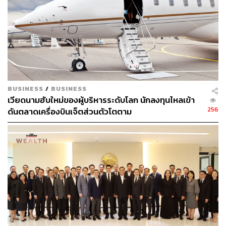
ฝ่ายวิจัย บล.ฟินันเซีย ไซรัส ระบุว่า จากความพยายามในการ
ขยายการลงทุนสู่ธุรกิจอื่นเพื่อสร้างการเติบโตชดเชยธุรกิจสิ่ง
พิมพ์ที่อิ่มตัว ล่าสุด TH ล่าสุด บริษัทย่อย คือ THAM ได้รับใบ
อนุญาตในการประกอบธุรกิจ AMC จาก ธปท. ซึ่งเป็นจุด
เปลี่ยนที่จะทำให้บริษัทกลับมาเติบโตในอัตราเร่งอีกครั้ง
โดย THAM ได้ซื้อหนี้จากพันธมิตรกว่า 3,000 ล้านบาทใน
BUSINESS
/
BUSINESS
ช่วงปลายปี 2563 และเริ่มมีรายได้และกำไรจากธุรกิจ AMC
เวียดนามฮับใหม่ของผู้บริหารระดับโลก นักลงทุนไหลเข้า
ในไตรมาส 4/64 และต้นปี 2565 บริษัทได้ซื้อหนี้อีก 1,000
256
ดันตลาดเครื่องบินเจ็ตส่วนตัวโตตาม
ล้านบาท และตั้งเป้าซื้อหนี้เพิ่มปีละ 6,000 ล้านบาท เน้นหนี้
คุณภาพดี มูลหนี้เฉลี่ยต่อหัวต่ำกว่า 35,000 บาท ทำให้
สามารถปรับโครงสร้างได้ง่าย อายุค้างชำระไม่นาน
ประมาณ 2 ปี และปี 2565 นี้เป็นปีแรกที่รับรู้ผลการดำเนินงาน
ของ THAM เต็มปี
ฝ่ายวิจัยคาดว่า THAM จะผลักดันให้กำไรของกลุ่ม TH โต
ก้าวกระโดดราว 235.4% และเติบโตต่อ 48.5% หรือเติบโต
เฉลี่ย 36.6% CAGR ในช่วงปี 2565-2567 จึงประเมินราคา