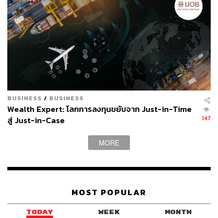
สิทธิ อัตราการใช้สิทธิอายุ 3 ปี ใบสำคัญแสดงสิทธิ 1 หน่วย มี
สิทธิซื้อหุ้นสามัญได้ 1 หุ้น ราคาการใช้สิทธิ 1.00 บาทต่อหุ้น
กำหนดรายชื่อผู้ถือหุ้นที่ได้รับสิทธิซื้อใบสำคัญแสดงสิทธิ
(Record Date) วันที่ 17 กุมภาพันธ์ 2565 และวันที่ไม่ได้รับ
สิทธิซื้อใบสำคัญแสดงสิทธิ 13 พฤษภาคม 2565
พร้อมลดทุนจดทะเบียนของบริษัทจากเดิม 1,286,699,754
บาท เป็น 965,035,922 บาท โดยวิธีตัดหุ้นสามัญจดทะเบียนที่
ยังมิได้ออกจำหน่าย จำนวน 321,663,832 หุ้น มูลค่าที่ตราไว้
BUSINESS
/
BUSINESS
หุ้นละ 1 บาท ซึ่งเป็นหุ้นสามัญที่จัดสรรไว้เพื่อรองรับการใช้
Wealth Expert: โลกการลงทุนขยับจาก Just-in-Time
สิทธิแปลงสภาพตามใบสำคัญแสดงสิทธิที่จะซื้อหุ้นสามัญ รุ่น
147
สู่ Just-in-Case
ที่ 2 (TH-W2) ที่สิ้นสุดไปแล้วเมื่อวันที่ 16 มิถุนายน 2563 จาก
นั้นให้เพิ่มทุนจดทะเบียนของเป็นทุนจดทะเบียนใหม่
MORE
1,206,294,903 บาท โดยการออกหุ้นสามัญใหม่จำนวน
241,258,981 หุ้น มูลค่าที่ตราไว้หุ้นละ 1.00 บาท เพื่อรองรับ
การใช้สิทธิ TH-W3
MOST POPULAR
ทั้งนี้ ตงฮั้ว โฮลดิ้ง หรือ TH เริ่มก่อตั้งปี 2503 ในนามบริษัท
หนังสือพิมพ์ตงฮั้ว จำกัด มีวัตถุประสงค์หลักในการผลิตและ
TODAY
WEEK
MONTH