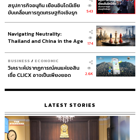
สรุปภารกิจอนุทิน เยือนอินโดนีเซีย
543
ขับเคลื่อนการทูตเศรษฐกิจเชิงรุก
ประกาศหุ้นส่วนยุทธศาสตร์ไทย –
อินโดนีเซีย
55
Navigating Neutrality:
Thailand and China in the Age
174
of a New Global Order
ABOUT THE AUTHOR
ศนิชา ละครพล
BUSINESS
/
ECONOMIC
THE STANDARD WEALTH Editor
วิเคราะห์ปรากฏการณ์คนแห่ขอสิน
2.6K
เชื่อ CLICX อาจเป็นเพียงยอด
ภูเขาน้ำแข็ง ของปัญหาหนี้ครัว
เรือนไทยที่ถูกซุกไว้
LATEST STORIES