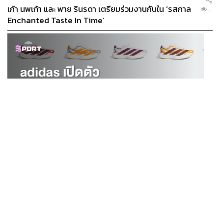
เก้า นพเก้า และ พาย รินรดา เตรียมร่วมงานกันใน ‘รสกาล
...
Enchanted Taste In Time’
SPORT
adidas เปิดตัว Adizero EVO SL EXO คอลเล็กชันพิเศษ
...
รับฤดูกาล College Football