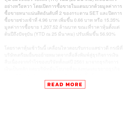
อย่างหวือหวา โดยเปิดการซื้อขายในแดนบวกด้วยมูลค่าการ
ซื้อขายหนาแน่นติดอันดับที่ 2 ของกระดาน SET และปิดการ
ซื้อขายช่วงเช้าที่ 4.96 บาท เพิ่มขึ้น 0.66 บาท หรือ 15.35%
มูลค่าการซื้อขาย 1,207.52 ล้านบาท ขณะที่ราคาหุ้นตั้งแต่
ต้นปีถึงปัจจุบัน (YTD ณ 25 มีนาคม) ปรับเพิ่มขึ้น 56.93%
โดยราคาหุ้นเช้าวันนี้ เคลื่อนไหวตอบรับกระแสข่าวดี กรณีที่
บริษัทเตรียมยื่นขอย้ายหมวดจากสื่อสิ่งพิมพ์สู่ธุรกิจการเงิน
สืบเนื่องจากกำไรของบริษัทตั้งแต่ปี 2561 มาจากธุรกิจการ
เงินเป็นหลัก และบริษัทมีนโยบายที่จะลงทุนและขยายธุรกิจ
ของบริษัทสู่ธุรกิจทางด้านการเงินมากยิ่งขึ้น โดยเฉพาะการ
ซื้อและบริหารหนี้จากสถาบันการเงินต่างๆ ทั้งหนี้ที่มีหลัก
READ MORE
ประกันและไม่มีหลักประกัน
อดิศักดิ์ พรหมบุญ นักวิเคราะห์การลงทุนปัจจัยพื้นฐานด้าน
ตลาดทุน บล.กรุงศรี กล่าวว่า TH ถูกมองเป็นหุ้นเล็กที่กำไรโต
โดดเด่น โดยบริษัทเริ่มรับรู้รายได้จากบริหารจัดการหนี้เสีย
ตั้งแต่เดือนพฤศจิกายน 2564 เป็นต้นมา ซึ่งฝ่ายวิจัยมองว่า