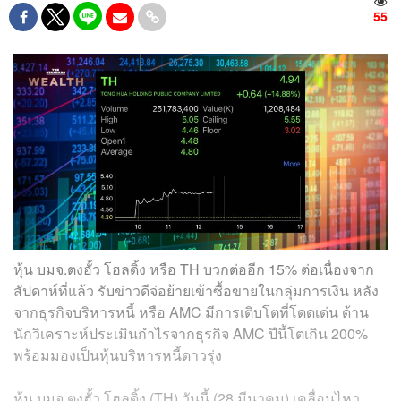
55
หุ้น บมจ.ตงฮั้ว โฮลดิ้ง หรือ TH บวกต่ออีก 15% ต่อเนื่องจาก
สัปดาห์ที่แล้ว รับข่าวดีจ่อย้ายเข้าซื้อขายในกลุ่มการเงิน หลัง
จากธุรกิจบริหารหนี้ หรือ AMC มีการเติบโตที่โดดเด่น ด้าน
นักวิเคราะห์ประเมินกำไรจากธุรกิจ AMC ปีนี้โตเกิน 200%
พร้อมมองเป็นหุ้นบริหารหนี้ดาวรุ่ง
หุ้น บมจ.ตงฮั้ว โฮลดิ้ง (TH) วันนี้ (28 มีนาคม) เคลื่อนไหว