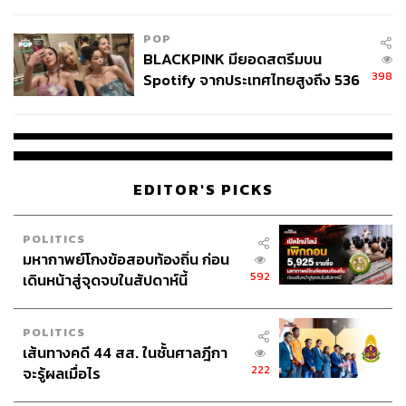
ลง - จีนแห่บุกตลาดเกิดใหม่
POP
BLACKPINK มียอดสตรีมบน
398
Spotify จากประเทศไทยสูงถึง 536
ล้านครั้ง ตลอด 10 ปีที่ผ่านมา
EDITOR'S PICKS
POLITICS
มหากาพย์โกงข้อสอบท้องถิ่น ก่อน
592
เดินหน้าสู่จุดจบในสัปดาห์นี้
POLITICS
เส้นทางคดี 44 สส. ในชั้นศาลฎีกา
222
จะรู้ผลเมื่อไร