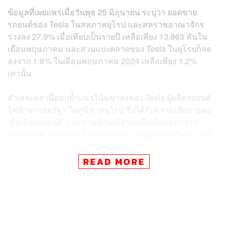
ข้อมูลที่เผยแพร่เมื่อวันพุธ 25 มิถุนายน ระบุว่า ยอดขาย
รถยนต์ของ Tesla ในสหภาพยุโรป และสหราชอาณาจักร
ร่วงลง 27.9% เมื่อเทียบเป็นรายปี เหลือเพียง 13,863 คันใน
เดือนพฤษภาคม และส่วนแบ่งตลาดของ Tesla ในยุโรปก็ลด
ลงจาก 1.8% ในเดือนพฤษภาคม 2024 เหลือเพียง 1.2%
เท่านั้น
ตัวเลขเหล่านี้ตอกย้ำแนวโน้มขาลงของ Tesla ผู้ผลิตรถยนต์
ไฟฟ้าจากสหรัฐฯ ในภูมิภาคยุโรป ซึ่งได้รับความเสียหายต่อ
‘ชื่อเสียงแบรนด์’ และภาพลักษณ์ส่วนหนึ่งเป็นผลมาจาก
วาทศิลป์ที่รุนแรงและกิจกรรมทางการเมืองของ อีลอน มัสก์
ซีอีโอของบริษัท
READ MORE
มัสก์ เคยทุ่มเงินเกือบ 300 ล้านดอลลาร์สหรัฐฯ เพื่อช่วย
สนับสนุน โดนัลด์ ทรัมป์ ในการลงชิงตำแหน่งประธานาธิบดี
สมัยที่สอง ซึ่งนำไปสู่การประท้วงที่โชว์รูม Tesla ทั่วทั้งยุโรป
แม้ มัสก์ จะได้ออกจากรัฐบาลทรัมป์แล้วท่ามกลางความขัด
แย้งกับประธานาธิบดีสหรัฐฯ แต่ผลกระทบยังคงอยู่