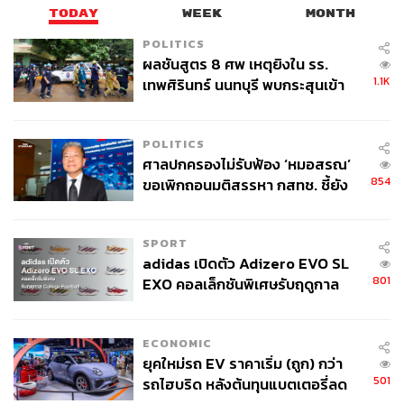
TODAY
WEEK
MONTH
POLITICS
ผลชันสูตร 8 ศพ เหตุยิงใน รร.
1.1K
เทพศิรินทร์ นนทบุรี พบกระสุนเข้า
จุดสำคัญ ‘ศีรษะ-หน้าอก’ ครูถูกยิง
4 นัด จากระยะไกล
POLITICS
ศาลปกครองไม่รับฟ้อง ‘หมอสรณ’
854
ขอเพิกถอนมติสรรหา กสทช. ชี้ยัง
ไม่ใช่ผู้เดือดร้อนเสียหาย
SPORT
adidas เปิดตัว Adizero EVO SL
801
EXO คอลเล็กชันพิเศษรับฤดูกาล
College Football
ECONOMIC
ยุคใหม่รถ EV ราคาเริ่ม (ถูก) กว่า
501
รถไฮบริด หลังต้นทุนแบตเตอรี่ลด