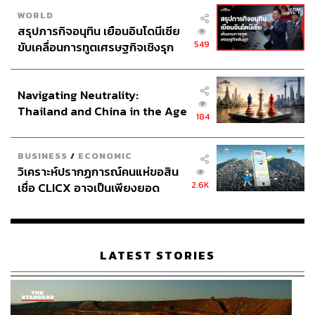
WORLD
สรุปภารกิจอนุทิน เยือนอินโดนีเซีย
549
ขับเคลื่อนการทูตเศรษฐกิจเชิงรุก
ประกาศหุ้นส่วนยุทธศาสตร์ไทย –
อินโดนีเซีย
Navigating Neutrality:
Thailand and China in the Age
184
of a New Global Order
BUSINESS
/
ECONOMIC
วิเคราะห์ปรากฏการณ์คนแห่ขอสิน
2.6K
เชื่อ CLICX อาจเป็นเพียงยอด
ภูเขาน้ำแข็ง ของปัญหาหนี้ครัว
เรือนไทยที่ถูกซุกไว้
LATEST STORIES