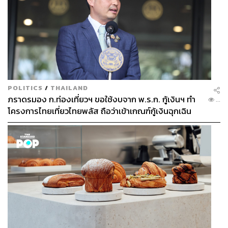
POLITICS
/
THAILAND
ภราดรมอง ก.ท่องเที่ยวฯ ขอใช้งบจาก พ.ร.ก. กู้เงินฯ ทำ
...
โครงการไทยเที่ยวไทยพลัส ถือว่าเข้าเกณฑ์กู้เงินฉุกเฉิน