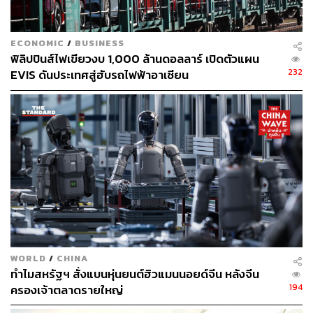
ar-sales-fall-as-customers-switch-to-chinese-evs.htm
l
ECONOMIC
/
BUSINESS
ฟิลิปปินส์ไฟเขียวงบ 1,000 ล้านดอลลาร์ เปิดตัวแผน
สามารถติดตาม THE STANDARD WEALTH
232
EVIS ดันประเทศสู่ฮับรถไฟฟ้าอาเซียน
ผ่านแอปพลิเคชันต่างๆ ที่คุณสะดวกหรือใช้งานอยู่แล้วได้เลย
TAGS:
ตลาดรถยนต์ไฟฟ้า
รถยนต์ไฟฟ้าจีน
รถยนต์ไฟฟ้า
Tesla
รถยนต์ไฟฟ้า - Electric Vehicle
WORLD
/
CHINA
ทำไมสหรัฐฯ สั่งแบนหุ่นยนต์ฮิวแมนนอยด์จีน หลังจีน
194
ครองเจ้าตลาดรายใหญ่