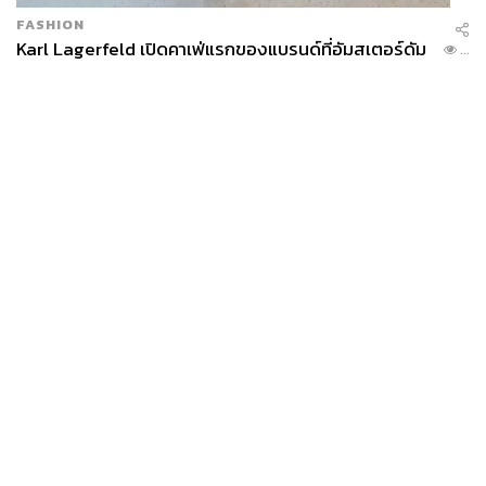
FASHION
Karl Lagerfeld เปิดคาเฟ่แรกของแบรนด์ที่อัมสเตอร์ดัม
...
News
Wealth
Pop
Podcast
Video
Now
Opinion
Careers
Events
Privacy
About
Contact
Policy
FOR
ADVERTISING
MEMBERSHIP