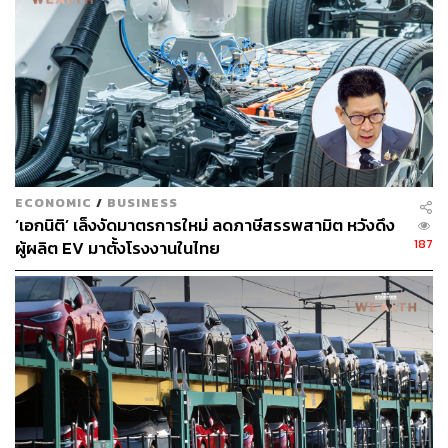
นอกจากปัญหาในตลาดยุโรป Tesla ยังคงเดินหน้าเปิดตัว
บริการ ‘Robotaxis’ ไร้คนขับใน Austin รัฐ Texas ซึ่ง มัสก์
คาดหวังว่าจะขยายบริการไปยังเมืองอื่นๆ อย่างรวดเร็ว และมี
รถแท็กซี่อัตโนมัติถึงหนึ่งล้านคันภายในสิ้นปีนี้
แม้ว่าผลตอบรับเบื้องต้นจะดีเป็นส่วนใหญ่ แต่บริการยังคง
จำกัดอยู่ในรถยนต์ไม่กี่สิบคัน และผู้โดยสารบางรายก็เผยแพร่
ECONOMIC
/
BUSINESS
วิดีโอแสดงปัญหาที่เกิดขึ้นระหว่างการเดินทาง เช่น รถ
‘เอกนิติ’ เล็งงัดมาตรการใหม่ ลดภาษีสรรพสามิต หวังดึง
Robotaxi ขับเข้าไปในเลนสวนทาง เป็นต้น
187
ผู้ผลิต EV มาตั้งโรงงานในไทย
ภาพ:
Budrul Chukrut / SOPA Images / LightRocket via
Getty Images
อ้างอิง:
https://apnews.com/article/tesla-europe-sales-musk-c
hina-boycott-f1aa333f3ec4df2f34879fc17415c32f
https://www.cnbc.com/2025/06/25/teslas-european-c