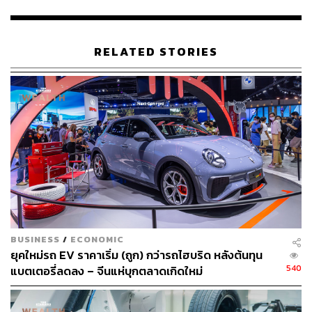
กลับขยายตัวอย่างมาก โดยยอดขายรถยนต์ไฟฟ้าแบบ
แบตเตอรี่ (BEV) เพิ่มขึ้น 25% เมื่อเทียบกับปีก่อนหน้า
RELATED STORIES
และแม้จะมีการปรับโฉม Model Y ซึ่งเคยถูกคาดหวังว่าจะ
เป็นกุญแจสำคัญในการ ‘พลิกฟื้น’ สถานการณ์ของบริษัท แต่
ก็ช่วยกระตุ้นยอดขายรถยนต์ใหม่ใน Norway ได้เพียงบาง
ส่วนเท่านั้น ซึ่งแตกต่างจากภาพรวมของยุโรป ทำให้นัก
ลงทุนต่างผิดหวังกับผลประกอบการล่าสุด จนหุ้นลดลง 18%
ตั้งแต่ต้นปี
แม้มัสก์เคยให้คำมั่นว่าจะมีการฟื้นตัวครั้งใหญ่ในเดือนที่ผ่าน
มา แต่ก็ยังไม่มีวี่แวว และนักลงทุนยังคงหวังว่ารถยนต์ Tesla
ราคาประหยัดกว่าที่จะออกสู่ตลาดปลายปีนี้ จะช่วยพลิกฟื้น
ยอดขายที่ลดลงได้
BUSINESS
/
ECONOMIC
ยุคใหม่รถ EV ราคาเริ่ม (ถูก) กว่ารถไฮบริด หลังต้นทุน
SAIC Motor ของจีน กลายเป็นผู้ชนะรายใหญ่ในเดือน
540
แบตเตอรี่ลดลง – จีนแห่บุกตลาดเกิดใหม่
พฤษภาคม โดยยอดขายรถยนต์ไฟฟ้าและรถยนต์ประเภท
อื่นๆ ในยุโรปพุ่งขึ้น 38% ทำให้บริษัทสามารถแซงหน้า Tesla
ที่เคยขายรถได้มากกว่าในภูมิภาคนี้เมื่อปีที่แล้ว