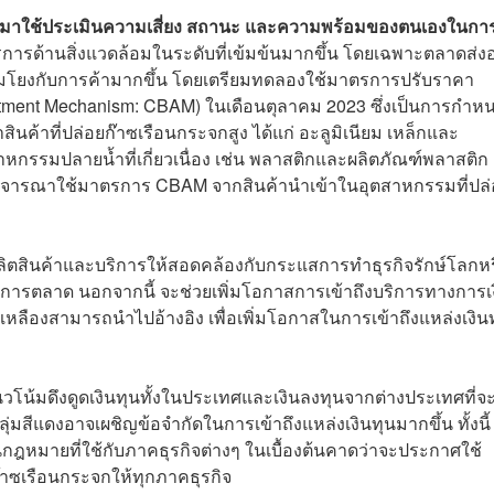
ำมาใช้ประเมินความเสี่ยง สถานะ และความพร้อมของตนเองในกา
รการด้านสิ่งแวดล้อมในระดับที่เข้มข้นมากขึ้น โดยเฉพาะตลาดส่
อมโยงกับการค้ามากขึ้น โดยเตรียมทดลองใช้มาตรการปรับราคา
tment Mechanism: CBAM) ในเดือนตุลาคม 2023 ซึ่งเป็นการกำห
ินค้าที่ปล่อยก๊าซเรือนกระจกสูง ได้แก่ อะลูมิเนียม เหล็กและ
สาหกรรมปลายน้ำที่เกี่ยวเนื่อง เช่น พลาสติกและผลิตภัณฑ์พลาสติก 
ารพิจารณาใช้มาตรการ CBAM จากสินค้านำเข้าในอุตสาหกรรมที่ปล
ารผลิตสินค้าและบริการให้สอดคล้องกับกระแสการทำธุรกิจรักษ์โลกห
ทางการตลาด นอกจากนี้ จะช่วยเพิ่มโอกาสการเข้าถึงบริการทางการเ
สีเหลืองสามารถนำไปอ้างอิง เพื่อเพิ่มโอกาสในการเข้าถึงแหล่งเงิน
ีแนวโน้มดึงดูดเงินทุนทั้งในประเทศและเงินลงทุนจากต่างประเทศที่จ
มสีแดงอาจเผชิญข้อจำกัดในการเข้าถึงแหล่งเงินทุนมากขึ้น ทั้งนี
นกฎหมายที่ใช้กับภาคธุรกิจต่างๆ ในเบื้องต้นคาดว่าจะประกาศใช้
๊าซเรือนกระจกให้ทุกภาคธุรกิจ