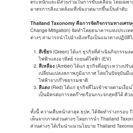
ตระหนักและมีส่วนร่วมในการขับเคลื่อน โดยเฉพาะ
มาตรการสิ่งแวดล้อมที่เข้มงวดมากขึ้นเป็นลำดับ
Thailand Taxonomy คือการจัดกิจกรรมทางเศรษฐก
Change Mitigation) จัดทำโดยธนาคารแห่งประเทศไ
ต่างๆ สามารถนำไปอ้างอิงหรือเป็นแนวทางปฏิบัติได
สีเขียว
(Green) ได้แก่ ธุรกิจที่ดำเนินกิจกรร
ไฟฟ้าแสงอาทิตย์ รถยนต์ไฟฟ้า (EV)
สีเหลือง
(Amber) ได้แก่ ธุรกิจที่อยู่ระหว่างป
เปลี่ยนแปลงสภาพภูมิอากาศ โดยในปัจจุบันมีแผ
ไฟฟ้าจากก๊าซธรรมชาติ
สีแดง
(Red) ได้แก่ ธุรกิจที่ไม่เข้าข่ายตามเงื่
เป็นมิตรต่อการลดก๊าซเรือนกระจกสุทธิได้ ตัวอ
ทั้งนี้ ความคืบหน้าล่าสุด ธปท. ได้จัดทำร่างกรอ
เห็นจากภาคส่วนต่างๆ โดยการนำ Thailand Taxon
ส่วนต่างๆ ได้เริ่มนำแนวนโยบาย Thailand Taxono