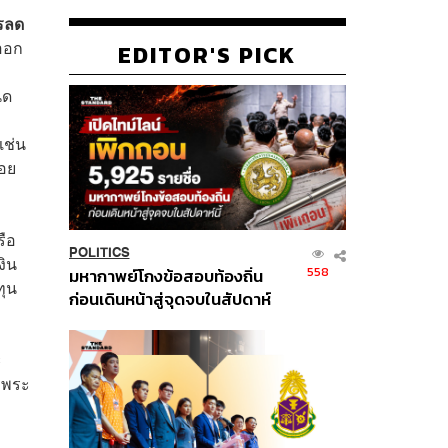
รลด
งออก
EDITOR'S PICK
นด
เช่น
่อย
รือ
POLITICS
งิน
558
มหากาพย์โกงข้อสอบท้องถิ่น
ทุน
ก่อนเดินหน้าสู่จุดจบในสัปดาห์
นี้
ะ
้ พระ