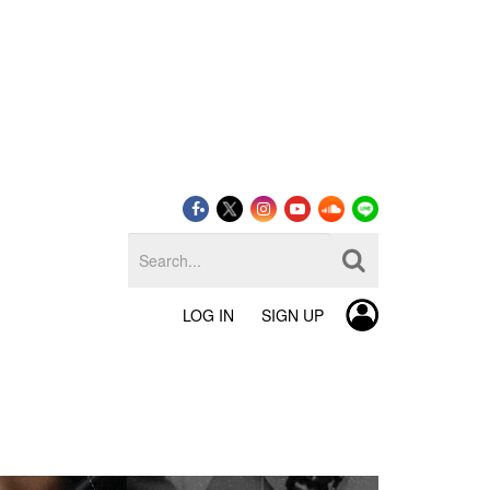
LOG IN
SIGN UP