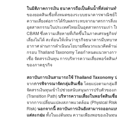
ในมิติภาคการเงิน ธนาคารถือเป็นต้นน้ำที่ส่งผ่านท
ของยอดสินเชื่อทั้งหมดของระบบธนาคารพาณิชย์ในอาเ
ความเสี่ยงต่อการได้รับผลกระทบจากมาตรการสิ่งแว
อุตสาหกรรมในประเทศไทยเป็นอุตสาหกรรมเก่า ใ
CBAM ซึ่งความเสียหายที่เกิดขึ้นในภาคเศรษฐกิจจ
เลี่ยงไม่ได้ สะท้อนให้เห็นว่าธุรกิจธนาคารมีบ
อากาศ ผ่านการดำเนินนโยบายที่ผนวกแนวคิดด้านสิ
กรอบ Thailand Taxonomy โดยกำหนดแนวทางการดำเ
เชื่อ จัดสรรเงินทุน การบริหารความเสี่ยงพอร์ตสิน
ของภาคธุรกิจ
สถาบันการเงินสามารถใช้ Thailand Taxonomy ประ
จาก
การพิจารณาจัดกลุ่มสินเชื่อ
โดยแบ่งตามกลุ่มสี
จัดสรรเงินทุนเข้าไปช่วยสนับสนุนการปรับตัวของภาคธุร
(Transition Path)
บริหารความเสี่ยงในพอร์ตสินเชื่
จากการเปลี่ยนแปลงสภาพแวดล้อม (Physical Risk)
Risk)
นอกจากนี้ สถาบันการเงินยังสามารถออกแบบ
แต่ละกลุ่ม
ทั้งในแง่ต้นทุน ความเพียงพอของเงินทุน 