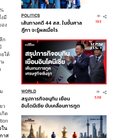
0%
POLITICS
งมี
193
เส้นทางคดี 44 สส. ในชั้นศาล
 ของ
ฎีกา จะรู้ผลเมื่อไร
ลีก
ิ
ยใต้
ิน
ม
่ม
WORLD
538
สรุปภารกิจอนุทิน เยือน
อินโดนีเซีย ขับเคลื่อนการทูต
ียว
เศรษฐกิจเชิงรุก ประกาศหุ้น
เกิด
ส่วนยุทธศาสตร์ไทย –
tion
อินโดนีเซีย
จใน
อกาส