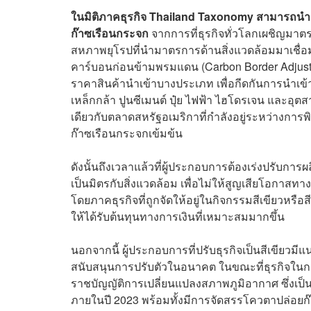
ในมิติภาคธุรกิจ Thailand Taxonomy สามารถน
ก๊าซเรือนกระจก
จากการที่ธุรกิจทั่วโลกเผชิญมาต
สหภาพยุโรปที่นำมาตรการด้านสิ่งแวดล้อมมาเชื่
คาร์บอนก่อนข้ามพรมแดน (Carbon Border Adjus
ราคาสินค้านำเข้าบางประเภท เพื่อกีดกันการนำเข้าส
เหล็กกล้า ปูนซีเมนต์ ปุ๋ย ไฟฟ้า ไฮโดรเจน และอุต
เดียวกับตลาดสหรัฐอเมริกาที่กำลังอยู่ระหว่างก
ก๊าซเรือนกระจกเข้มข้น
ดังนั้นถึงเวลาแล้วที่ผู้ประกอบการต้องเร่งปรับก
เป็นมิตรกับสิ่งแวดล้อม เพื่อไม่ให้สูญเสียโอกาส
โดยภาคธุรกิจที่ถูกจัดให้อยู่ในกิจกรรมสีเขียวหรือ
ให้ได้รับต้นทุนทางการเงินที่เหมาะสมมากขึ้น
นอกจากนี้ ผู้ประกอบการที่ปรับธุรกิจเป็นสีเขียวม
สนับสนุนการปรับตัวในอนาคต ในขณะที่ธุรกิจในกลุ่
ราชบัญญัติการเปลี่ยนแปลงสภาพภูมิอากาศ ซึ่งเป็
ภายในปี 2023 พร้อมทั้งมีการจัดสรรโควตาปล่อยก