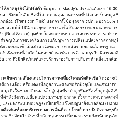
ำให้ภาคธุรกิจได้ปรับตัว
ข้อมูลจาก Moody’s ประเมินตัวเลข 15-3
ซียนเป็นสินเชื่อที่ให้แก่ภาคอุตสาหกรรมที่ปล่อยคาร์บอนสูง ซึ่
ดล้อม (Transition Risk) นอกจากนี้ ข้อมูลจาก ธปท. พบว่า 30%
นจำนวนนี้มี 13% ของอุตสาหกรรมที่ได้รับผลกระทบจากมาตรการ
ริง (Real Sector) สุดท้ายก็ส่งผลกระทบต่อภาคการธนาคารอย่างห
ทบาทสำคัญในการขับเคลื่อนการแก้ปัญหาการเปลี่ยนแปลงจากสภาพภูม
่งแวดล้อมเข้าเป็นส่วนหนึ่งของการดำเนินงานอย่างมีมาตรฐานภา
นินงานที่สำคัญในหลายด้าน เช่น การจัดกลุ่มธุรกิจ พิจารณาส
เชื่อ รวมถึงมีผลิตภัณฑ์และบริการรองรับการปรับตัวด้านสิ่งแวดล้อ
เมินความเสี่ยงและบริหารความเสี่ยงในพอร์ตสินเชื่อ
โดยอาจเริ
เขียว เหลือง หรือแดง เพื่อดูสถานะของพอร์ตปัจจุบัน และสามารถ
กิจในช่วงเปลี่ยนผ่านไปสู่กลุ่มที่ระดับสูงขึ้นหรือเข้าสู่กลุ่มสีเข
อ
ที่คำนึงถึงการเปลี่ยนแปลงสภาพภูมิอากาศ ทั้งผลกระทบทางตรงที่
 และผลกระทบของกฎระเบียบเพื่อแก้ไขปัญหาสิ่งแวดล้อม (Transi
ผลิตภัณฑ์และบริการทางการเงินที่ตอบโจทย์การปรับตัวของธุรกิ
รวมถึงเงื่อนไขอื่นๆ ที่สนับสนุนการเปลี่ยนผ่าน รวมถึง
สนับสนุนโ