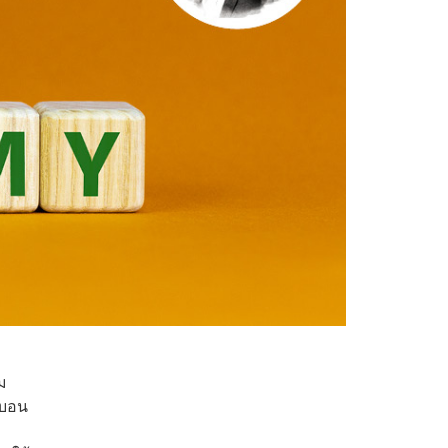
ม
์บอน