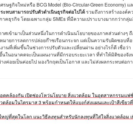
ศรษฐกิจใหม่หรือ BCG Model (Bio-Circular-Green Economy) แ
ลกระทบสามารถปรับตัวดำเนินธุรกิจต่อไปได้
รวมถึงการสร้างองค์คว
าคธุรกิจ โดยเฉพาะกลุ่ม SMEs ที่มีความเปราะบางมากกว่ากลุ่มอ
าศเข้ามาเป็นส่วนหนึ่งในการดำเนินนโยบายของภาคส่วนต่างๆ ถื
้าหมายการลดการปล่อยก๊าซเรือนกระจก แต่เป็นความรับผิดชอบที่
ี่เพิ่มขึ้นในช่วงการปรับตัวและเปลี่ยนผ่าน อย่างไรก็ดี เชื่อว่า
ขึ้นในอนาคตจะเป็นแผนงานที่มีกรอบระยะเวลา ที่ทำให้มิติของจัง
่างค่อยเป็นค่อยไป มองวิกฤตเป็นโอกาส และไม่ส่งผลกระทบต่อก
ไม่สอดคล้องกัน เปิดช่องโหว่นโยบาย สิ่งแวดล้อม ในอุตสาหกรรมแฟชั
แวดล้อมในไตรมาส 3 พร้อมกำหนดให้แบงก์ส่งแผนและเป้าสีเขียวที่จ
หญ่ที่สุดในโลก แนะวิธีลงทุนสำหรับนักลงทุนที่ใส่ใจสิ่งแวดล้อม เพ