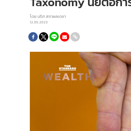
Taxonomy นัยต่อการ
โดย
นริศ สถาผลเดชา
12.05.2023