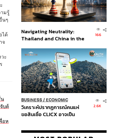
ละ
ามรู้
ื่นๆ
Navigating Neutrality:
อได้
166
Thailand and China in the
อาจ
Age of a New Global
Order
หวะ
าร
่น
BUSINESS
/
ECONOMIC
ับต้
2.6K
วิเคราะห์ปรากฏการณ์คนแห่
ขอสินเชื่อ CLICX อาจเป็น
ื่อห
เพียงยอดภูเขาน้ำแข็ง ของ
ปัญหาหนี้ครัวเรือนไทยที่ถูกซุก
ไว้