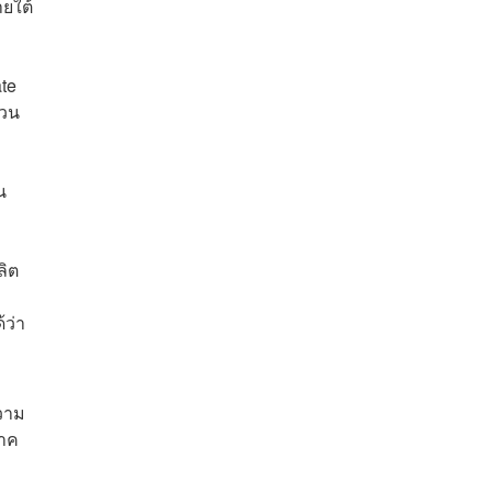
ยใต้
te
่วน
น
ลิต
้ว่า
ความ
ภาค