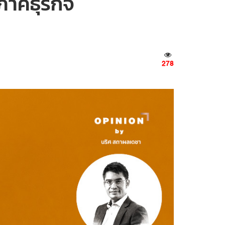
าคธุรกิจ
278