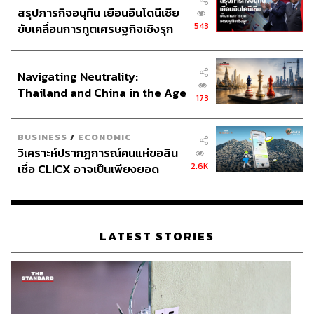
สรุปภารกิจอนุทิน เยือนอินโดนีเซีย
543
ขับเคลื่อนการทูตเศรษฐกิจเชิงรุก
ประกาศหุ้นส่วนยุทธศาสตร์ไทย –
อินโดนีเซีย
Navigating Neutrality:
Thailand and China in the Age
173
of a New Global Order
BUSINESS
/
ECONOMIC
วิเคราะห์ปรากฏการณ์คนแห่ขอสิน
2.6K
เชื่อ CLICX อาจเป็นเพียงยอด
ภูเขาน้ำแข็ง ของปัญหาหนี้ครัว
เรือนไทยที่ถูกซุกไว้
LATEST STORIES