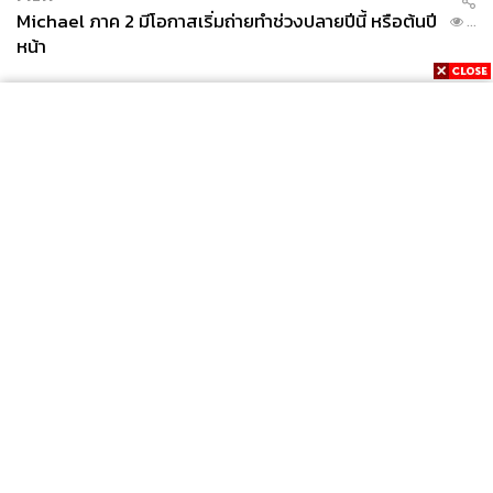
Michael ภาค 2 มีโอกาสเริ่มถ่ายทำช่วงปลายปีนี้ หรือต้นปี
...
หน้า
News
Wealth
Pop
Podcast
Video
Now
Opinion
Careers
Events
Privacy
About
Contact
Policy
FOR
ADVERTISING
MEMBERSHIP