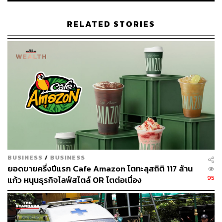
Europe
Abu Dhabi
Dubai
Reuters
Tapestry
RELATED STORIES
126
ABOUT THE AUTHOR
พิมพ์ คำภีร์
นักเขียนกองบรรณาธิการคัลเจอร์ สำนักข่าว
BUSINESS
/
BUSINESS
THE STANDARD
ยอดขายครึ่งปีแรก Cafe Amazon โตทะลุสถิติ 117 ล้าน
95
แก้ว หนุนธุรกิจไลฟ์สไตล์ OR โตต่อเนื่อง