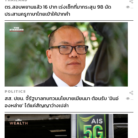
ตร.สอบพยานแล้ว 16 ปาก เร่งเช็กที่มากระสุน 98 นัด
...
ประสานครูภาษาไทยเข้าให้ปากคำ
POLITICS
สส. ปชน. จี้รัฐบาลทบทวนนโยบายเมียนมา ต้อนรับ ‘มินอ่
...
องหล่าย’ ได้แค่สัญญาว่างเปล่า