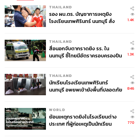
THAILAND
รอง ผบ.ตร. บัญชาการเหตุยิง
1.4K
โรงเรียนเทพศิรินทร์ นนทบุรี สั่ง
ค้นหา 2 รอบยืนยันไร้คนติดค้าง พบ
ศพปู่-ย่าที่บ้านพักผู้ก่อเหตุ
THAILAND
สื่อนอกจับตากราดยิง รร. ใน
1.3K
นนทบุรี ชี้ไทยมีอัตราครอบครองปืน
สูงในระดับต้นของภูมิภาค
THAILAND
นักเรียนโรงเรียนเทพศิรินทร์
846
นนทบุรี อพยพเข้ายังพื้นที่ปลอดภัย
ชั่วคราว หลังเหตุใช้อาวุธปืนภายใน
โรงเรียนคลี่คลาย
WORLD
ย้อนเหตุกราดยิงในโรงเรียนต่าง
770
ประเทศ ที่ผู้ก่อเหตุเป็นนักเรียน