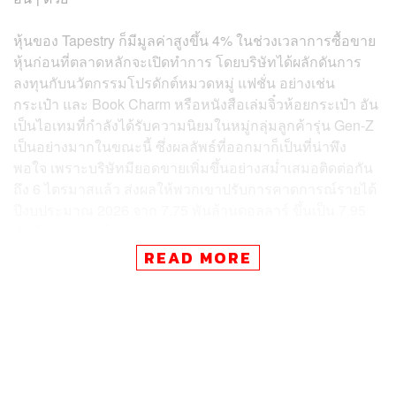
หุ้นของ Tapestry ก็มีมูลค่าสูงขึ้น 4% ในช่วงเวลาการซื้อขาย
หุ้นก่อนที่ตลาดหลักจะเปิดทำการ โดยบริษัทได้ผลักดันการ
ลงทุนกับนวัตกรรมโปรดักต์หมวดหมู่ แฟชั่น อย่างเช่น
กระเป๋า และ Book Charm หรือหนังสือเล่มจิ๋วห้อยกระเป๋า อัน
เป็นไอเทมที่กำลังได้รับความนิยมในหมู่กลุ่มลูกค้ารุ่น Gen-Z
เป็นอย่างมากในขณะนี้ ซึ่งผลลัพธ์ที่ออกมาก็เป็นที่น่าพึง
พอใจ เพราะบริษัทมียอดขายเพิ่มขึ้นอย่างสม่ำเสมอติดต่อกัน
ถึง 6 ไตรมาสแล้ว ส่งผลให้พวกเขาปรับการคาดการณ์รายได้
ปีงบประมาณ 2026 จาก 7.75 พันล้านดอลลาร์ ขึ้นเป็น 7.95
พันล้านดอลลาร์
READ MORE
ขณะนี้แบรนด์ลักชัวรีทั่วโลกกำลังได้รับผลกระทบจากความ
ขัดแย้งและสงครามในตะวันออกกลาง และทำให้สูญเสียกลุ่ม
ลูกค้าในดูไบและอาบูดาบีไป ทั้ง Hermés, Kering และ LVMH
ต่างก็รายงานถึงความต้องการสินค้าลักชัวรีที่ลดลงของผู้
บริโภคในพื้นที่ยุโรปและตะวันออกกลาง แต่ถึงอย่างนั้น
Tapestry ที่ตีตลาดด้วยความทันเทรนด์สมัยใหม่กลับมียอด