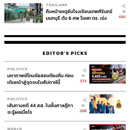
THAILAND
คืบหน้าเหตุยิงโรงเรียนเทพศิรินทร์
692
นนทบุรี ดับ 6 ศพ โฆษก ตร. เร่ง
สอบปมขโมยปืนปู่ก่อเหตุ
EDITOR'S PICKS
POLITICS
มหากาพย์โกงข้อสอบท้องถิ่น ก่อน
573
เดินหน้าสู่จุดจบในสัปดาห์นี้
POLITICS
เส้นทางคดี 44 สส. ในชั้นศาลฎีกา
208
จะรู้ผลเมื่อไร
WORLD