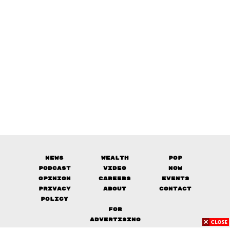
News
Wealth
Pop
Podcast
Video
Now
Opinion
Careers
Events
Privacy
About
Contact
Policy
FOR
ADVERTISING