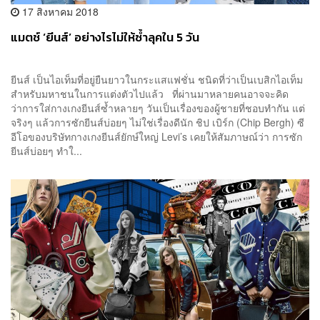
17 สิงหาคม 2018
แมตช์ ‘ยีนส์’ อย่างไรไม่ให้ซ้ำลุคใน 5 วัน
ยีนส์ เป็นไอเท็มที่อยู่ยืนยาวในกระแสแฟชั่น ชนิดที่ว่าเป็นเบสิกไอเท็ม
สำหรับมหาชนในการแต่งตัวไปแล้ว ที่ผ่านมาหลายคนอาจจะคิด
ว่าการใส่กางเกงยีนส์ซ้ำหลายๆ วันเป็นเรื่องของผู้ชายที่ชอบทำกัน แต่
จริงๆ แล้วการซักยีนส์บ่อยๆ ไม่ใช่เรื่องดีนัก ชิป เบิร์ก (Chip Bergh) ซี
อีโอของบริษัทกางเกงยีนส์ยักษ์ใหญ่ Levi’s เคยให้สัมภาษณ์ว่า การซัก
ยีนส์บ่อยๆ ทำใ...