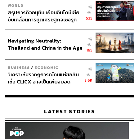
WORLD
สรุปภารกิจอนุทิน เยือนอินโดนีเซีย
535
ขับเคลื่อนการทูตเศรษฐกิจเชิงรุก
ประกาศหุ้นส่วนยุทธศาสตร์ไทย –
อินโดนีเซีย
Navigating Neutrality:
Thailand and China in the Age
165
of a New Global Order
BUSINESS
/
ECONOMIC
วิเคราะห์ปรากฏการณ์คนแห่ขอสิน
2.6K
เชื่อ CLICX อาจเป็นเพียงยอด
ภูเขาน้ำแข็ง ของปัญหาหนี้ครัว
เรือนไทยที่ถูกซุกไว้
LATEST STORIES