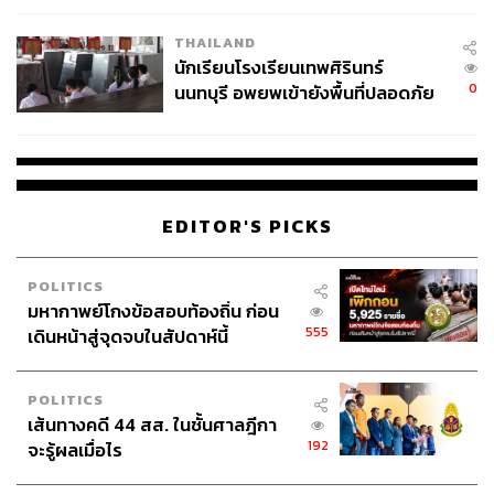
เวลล์ฯ’ ฟ้อง ‘โทน บางแค’ ผิดนัด
THAILAND
จ่ายหนี้-แอบระบุแบรนด์
นักเรียนโรงเรียนเทพศิรินทร์
0
นนทบุรี อพยพเข้ายังพื้นที่ปลอดภัย
ชั่วคราว หลังเหตุใช้อาวุธปืนภายใน
โรงเรียนคลี่คลาย
EDITOR'S PICKS
POLITICS
มหากาพย์โกงข้อสอบท้องถิ่น ก่อน
555
เดินหน้าสู่จุดจบในสัปดาห์นี้
POLITICS
เส้นทางคดี 44 สส. ในชั้นศาลฎีกา
192
จะรู้ผลเมื่อไร