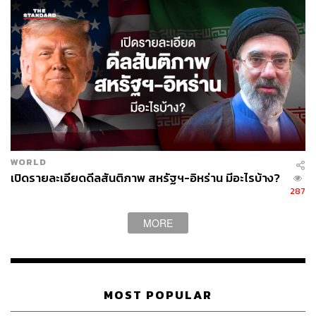
an-taliban-horrifying-human-rights-curbs-un
https://www.aljazeera.com/news/2021/8/13/they-sold
-us-out-afghans-in-disbelief-over-taliban-gains
https://www.reuters.com/world/asia-pacific/embassie
s-get-staff-out-afghanistan-taliban-claim-two-big-citie
s-2021-08-13/
https://www.bbc.com/news/world-asia-58191638
TAGS:
สงคราม
UN
Taliban
Afghanistan
WORLD
เปิดรายละเอียดดีลสันติภาพ สหรัฐฯ-อิหร่าน มีอะไรบ้าง?
287
MORE
57
MOST POPULAR