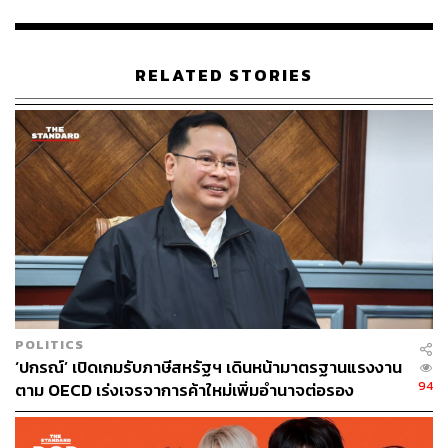
การเจรจา โดยเตือนว่าอัฟกานิสถาน ‘กำลังเคลื่อนไปในทาง
ที่ไม่สามารถควบคุมได้’ เขาบอกว่าข้อความจากประชาคม
นานาชาติต้องชัดเจนว่า การยึดอำนาจด้วยกำลังทหารจะนำ
RELATED STORIES
ไปสู่สงครามกลางเมืองที่ยืดเยื้อหรือการแยกอัฟกานิสถาน
โดยสิ้นเชิงเท่านั้น เขาเรียกร้องให้ทุกฝ่ายช่ยกันปกป้อง
พลเรือน และบอกว่าไม่สบายใจกับสัญญาณบ่งชี้ในช่วงแรก
ว่าตาลีบันจะบังคับใช้ข้อจำกัดด้านสิทธิมนุษยชนอย่างเข้ม
งวดในพื้นที่ต่างๆ ที่อยู่ภายใต้การควบคุม โดยเฉพาะอย่างยิ่ง
การมุ่งเป้าไปที่ผู้หญิงและนักข่าว
BBC รายงานว่าผู้คนจำนวนหนึ่งให้สัมภาษณ์ถึงสถานการณ์
ในอัฟกานิสถานอย่าง ซาห์รา คาริมิ ผู้สร้างภาพยนตร์ชาวอัฟ
กันที่กังวลว่าโลกจะหันหลังให้อัฟกานิสถาน และประเทศของ
เธอจะกลับไปสู่ยุคมืด และบอกว่าเธอคิดเกี่ยวกับคนรุ่นเธอที่
POLITICS
ทำหลายสิ่งที่นำมาซึ่งความเปลี่ยนแปลงในอัฟกานิสถาน เธอ
‘ปกรณ์’ เปิดเกมรับภาษีสหรัฐฯ เดินหน้ามาตรฐานแรงงาน
ยังบอกด้วยว่ามีผู้หญิงที่มีอายุน้อยและมีความสามารถอีก
94
ตาม OECD เร่งเจรจาการค้าใหม่เพิ่มอำนาจต่อรอง
มากในประเทศนี้