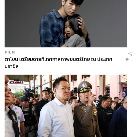
FILM
ตาโขน เตรียมฉายที่เทศกาลภาพยนตร์ไทย ณ ประเทศ
...
บราซิล