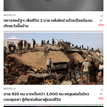
หน้า แต่รัฐบาลสหรัฐฯ ก็ยังหวังว่ากองกำลังความมั่นคงของ
อัฟกานิสถานจะสามารถเพิ่มแรงต่อต้านได้ในขณะที่กลุ่มตา
ลีบันเคลื่อนที่เข้าใกล้เมืองหลวงมากขึ้น
WORLD
ทหารสหรัฐฯ เสียชีวิต 2 นาย หลังอิหร่านโจมตีจอร์แดน
สำหรับปฏิกิริยาล่าสุดจากชาติต่างๆ กระทรวงกลาโหม
204
เกิดอะไรขึ้นบ้าง
สหรัฐฯ บอกว่าจะส่งทหารเพิ่มเติมจำนวน 3,000 นายภายใน
48 ชั่วโมง เพื่อช่วยอพยพเจ้าหน้าที่สถานทูตสหรัฐฯ ส่วน
อังกฤษจะส่งทหารราว 600 นายเพื่อช่วยอพยพพลเมือง
อังกฤษออกจากประเทศ นอกจากนี้ยังมีสถานทูตอื่นและกลุ่ม
ที่ให้ความช่วยเหลืออีกหลายกลุ่มระบุว่าจะนำผู้คนออกมา
จากพื้นที่เช่นกัน ส่วนสหประชาชาติกำลังประเมิน
สถานการณ์เป็นรายชั่วโมง โดยยังไม่ถอนผู้ปฏิบัติงานออก
จากอัฟกานิสถาน แต่มีการย้ายผู้ปฏิบัติงานส่วนหนึ่งจากส่วน
ต่างๆ ของประเทศมาที่กรุงคาบูล
ภาพ: Haroon Sabawoon / Anadolu Agency via Getty
WORLD
ตาย 920 คน บาดเจ็บกว่า 3,000 คน เหตุแผ่นดินไหว
Images
343
เวเนซุเอลา กู้ภัยเร่งค้นหาผู้รอดชีวิต
อ้างอิง:
https://www.aljazeera.com/news/2021/8/13/afghanist