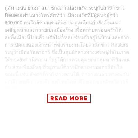
กูลัม เฮบิบ ฮาชีมิ สมาชิกสภาเมืองเฮรัต ระบุกับสำนักข่าว
Reuters ผ่านทางโทรศัพท์ว่า เมืองเฮรัตที่มีผู้คนอยู่กว่า
600,000 คนใกล้ชายแดนอิหร่าน ดูเหมือนกำลังเป็นแนว
เผชิญหน้าและกลายเป็นเมืองร้าง เมื่อหลายครอบครัวได้
ละทิ้งเมืองนี้ไปแล้ว หรือไม่ก็หลบซ่อนตัวอยู่ในบ้าน และจาก
การเปิดเผยของเจ้าหน้าที่ซึ่งรายงานโดยสำนักข่าว Reuters
ระบุว่าเมืองกันดาฮาร์ ซึ่งเป็นศูนย์กลางทางเศรษฐกิจในภาค
ใต้ของอัฟกานิสถาน ก็อยู่ใต้การควบคุมของกลุ่มตาลีบันเช่น
กัน ส่วนเมืองอื่นๆ ที่อยู่ภายใต้การยึดครองของตาลีบันใน
ขณะนี้ เช่น ลัชคาร์กาฮ์ ทางตอนใต้, คาลาเอนอว ทางตะวัน
ตกเฉียงเหนือ และเมืองเฟโรซโคห์ เมืองเอกของจังหวัดกอร์
เป็นต้น
READ MORE
นอกจากกรุงคาบูลที่ยังคงอยู่ภายใต้การควบคุมของรัฐบาล
ยังมีเมืองมาซาร์อีชารีฟ ทางเหนือของประเทศ และเมืองจา
ลาลาบัด ใกล้กับชายแดนปากีสถานทางตะวันออกด้วย
ด้านรองประธานาธิบดีคนแรกของอัฟกานิสถานระบุหลังการ