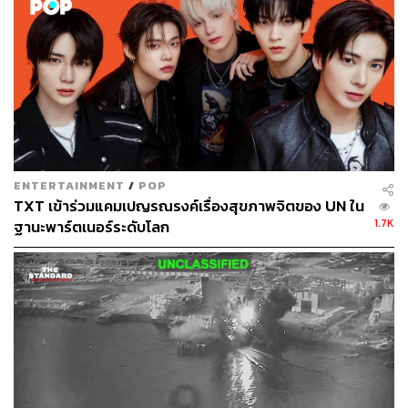
ทั้งนี้สำนักข่าวต่างประเทศอธิบายว่า ชีวิตภายใต้กฎของตาลี
บันมีข้อจำกัดที่เคยปรากฏเกี่ยวกับผู้หญิง เช่น ข้อจำกัดในการ
ทำงาน การศึกษา หรือการบังคับใส่ชุดปกปิดทั้งตัวที่เรียกว่า
บูร์กา เป็นต้น หรืออย่างพ่อค้าวัย 35 ปีอีกคนหนึ่งที่บอกว่า
ไม่มีเงินที่จะซื้อขนมปังหรือยาสำหรับลูกๆ เขาหนีออกจากจัง
หวัดคุนดุซทางเหนือของประเทศหลังถูกกลุ่มตาลีบันเผาบ้าน
จนมาอยู่กับครอบครัวที่กรุงคาบูล ขณะที่สำนักข่าว Al
Jazeera รายงานว่า ประชาชนส่วนหนึ่งในเมืองเฮรัตและกัน
ดาฮาร์ส่วนหนึ่งแสดงความตกตะลึง โกรธ และบอกว่าไม่คิด
ENTERTAINMENT
/
POP
ว่าเมืองของพวกเขาจะถูกยึดได้เร็วเพียงนี้ และรายงานว่า
TXT เข้าร่วมแคมเปญรณรงค์เรื่องสุขภาพจิตของ UN ใน
สมาชิกกลุ่มตาลีบันมีการจู่โจมไปยังบ้านหลายหลัง โดยส่วน
1.7K
ฐานะพาร์ตเนอร์ระดับโลก
ใหญ่มุ่งเป้าไปที่บุคคลที่ต้องสงสัยว่าจะมีความใกล้ชิดกับ
รัฐบาล แต่ผู้ที่อาศัยใกล้เคียงเป้าหมายดังกล่าวก็กังวลว่าจะถูก
ค้นบ้านเช่นกัน
ด้านเจ้าหน้าที่อาวุโสด้านกลาโหมของสหรัฐฯ ระบุว่ามีความ
กังวลว่ากลุ่มตาลีบัน ซึ่งถูกขับออกจากอำนาจโดยกองกำลังที่
นำโดยสหรัฐฯ ตั้งแต่ปี 2001 หลังเหตุการณ์ 11 กันยายน
2001 จะมีความเคลื่อนไหวในกรุงคาบูลภายในหลายวันข้าง