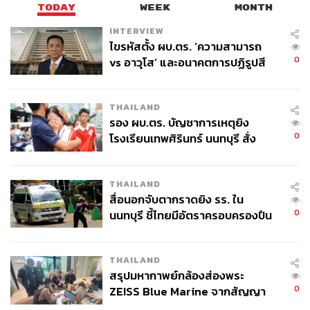
TODAY
WEEK
MONTH
ABOUT THE AUTHOR
INTERVIEW
THE STANDARD TEAM
ไขรหัสตั้ง ผบ.ตร. ‘ความสามารถ
กองบรรณาธิการ THE STANDARD
0
vs อาวุโส’ และอนาคตการปฏิรูปสี
กากี กับ พล.ต.อ. เอก อังสนานนท์
THAILAND
รอง ผบ.ตร. บัญชาการเหตุยิง
0
โรงเรียนเทพศิรินทร์ นนทบุรี สั่ง
ค้นหา 2 รอบยืนยันไร้คนติดค้าง พบ
ศพปู่-ย่าที่บ้านพักผู้ก่อเหตุ
THAILAND
สื่อนอกจับตากราดยิง รร. ใน
0
นนทบุรี ชี้ไทยมีอัตราครอบครองปืน
สูงในระดับต้นของภูมิภาค
THAILAND
สรุปมหากาพย์กล้องส่องพระ
0
ZEISS Blue Marine จากสัญญา
ผลิต 8.3 ล้าน สู่ข้อพิพาท ‘มา