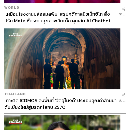
WORLD
‘เหมือนโรงงานปล่อยมลพิษ’ สรุปคดีศาลนิวเม็กซิโก สั่ง
...
419
ปรับ Meta ชี้กระทบสุขภาพจิตเด็ก คุมเข้ม AI Chatbot
ABOUT THE AUTHOR
เสาวลักษณ์ เขตสูงเนิน
Content Creator THE STANDARD WEALTH
THAILAND
เกาะติด ICOMOS ลงพื้นที่ ‘วัดอุโมงค์’ ประเมินคุณค่าล้านนา
...
ดันเชียงใหม่สู่มรดกโลกปี 2570