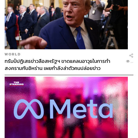
n-war-g7-summit
สามารถติดตาม THE STANDARD WEALTH
ผ่านแอปพลิเคชันต่างๆ ที่คุณสะดวกหรือใช้งานอยู่แล้วได้เลย
WORLD
ทรัมป์ปฏิเสธข่าวลือสหรัฐฯ ขาดแคลนอาวุธในการทำ
...
สงครามกับอิหร่าน เผยกำลังล่าตัวคนปล่อยข่าว
TAGS:
USA
ช่องแคบฮอร์มุซ (Strait of Hormuz)
Iran
Pakistan
สงคราม
หอการค้าไทย
สภาอุตสาหกรรมแห่งประเทศไทย
Middle East
ราคาน้ำมัน
เศรษฐกิจโลก
Donald Trump
เศรษฐกิจไทย
น้ำมัน