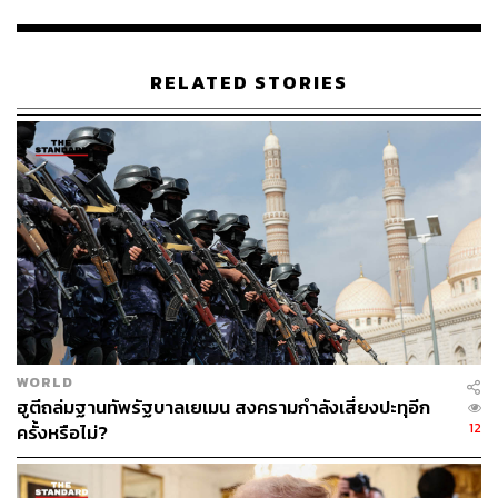
เผยส่งออกไทยไปตะวันออกกลาง วูบเหลือ 20-30%
RELATED STORIES
โดยปัจจุบัน จากสถานการณ์ที่ผ่านมา การส่งออกสินค้าไทย
ไปยังตะวันออกกลาง ลดลงอย่างมาก เหลือเพียงราว 20-30%
ของปริมาณเดิม เนื่องจากท่าเรือหลักหลายแห่งได้รับผลกระ
ทบ ทำให้ผู้ประกอบการจำเป็นต้องเปลี่ยนเส้นทางขนส่งไปยัง
ท่าเรืออื่นแทน
หนึ่งในท่าเรือสำคัญคือท่าเรือเจเบล อาลี (Jebel Ali) ท่าเรือ
ดูไบ ของสหรัฐอาหรับเอมิเรตส์ (UAE) ซึ่งเป็นศูนย์กลางการ
ขนส่งท่าเรือน้ำลึกขนาดใหญ่ของภูมิภาค แต่ในช่วงหลังมี
การเปลี่ยนไปใช้ท่าเรือเจดดาห์ของซาอุดีอาระเบียมากขึ้น
WORLD
แม้จะต้องอ้อมผ่านเส้นทางทะเลแดงก็ตาม
ฮูตีถล่มฐานทัพรัฐบาลเยเมน สงครามกำลังเสี่ยงปะทุอีก
12
ครั้งหรือไม่?
อย่างไรก็ตาม ท่าเรือหลายแห่งยังไม่สามารถรองรับ เรือ
สินค้าขนาดใหญ่ได้เต็มประสิทธิภาพ ส่งผลให้เกิดความ
แออัด ขณะที่การขนส่งภายในประเทศยังต้องพึ่งพารถบรรทุก