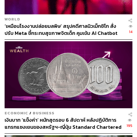
กับวัตถุดิบในการผลิตบรรจุภัณฑ์ เช่น เม็ดพลาสติก แพกเกจ
จิง ซองบรรจุบะหมี่กึ่งสำเร็จรูป แต่ผู้ประกอบการส่วนใหญ่
ปรับตัว ทั้งยังมีการบริหารสต๊อกสินค้าไว้ล่วงหน้าประมาณ 2
WORLD
เดือน จึงยังสามารถพยุงราคาต่อไปได้
‘เหมือนโรงงานปล่อยมลพิษ’ สรุปคดีศาลนิวเม็กซิโก สั่ง
14
ปรับ Meta ชี้กระทบสุขภาพจิตเด็ก คุมเข้ม AI Chatbot
ในขณะเดียวกัน หากสถานการณ์คลี่คลาย ผู้ที่กักตุนวัตถุดิบ
ไว้ในราคาสูงอาจต้องเผชิญกับภาระต้นทุนที่เพิ่มขึ้น
อย่างไรก็ตาม การปรับลดต้นทุนจะไม่เกิดขึ้นทันที แต่คาดว่า
จะต้องใช้เวลาอีกประมาณ 3-6 เดือน จึงจะกลับเข้าสู่ภาวะ
ปกติ
ส่วนการปรับขึ้นราคาสินค้านั้น ผู้ประกอบการพยายามดำเนิน
การอย่างต่อเนื่อง โดยเฉพาะกลุ่มผู้ส่งออกที่สะท้อนภาพได้
อย่างชัดเจน แม้จะขอปรับขึ้นราคาประมาณ 10% แต่ในทาง
ปฏิบัติต้องยอมรับว่าธุรกิจ ผู้ประกอบการ ‘ยอมเจ็บตัว’
ECONOMIC
/
BUSINESS
สามารถปรับขึ้นได้จริงเพียง 2-3% เท่านั้น เนื่องจากต้องรักษา
เงินบาท ‘แข็งค่า’ หนักสุดรอบ 6 สัปดาห์ หลังปฏิบัติการ
ฐานลูกค้าไว้
195
แทรกแซงเยนของสหรัฐฯ-ญี่ปุ่น Standard Chartered
เปิดเป้าสิ้นปีนี้จ่อแข็งต่อแตะ 32.50 บาทต่อดอลลาร์