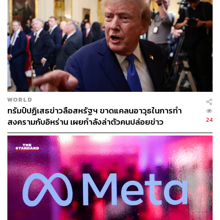
ทำให้ต้นทุนโดยรวมยังอยู่ในระดับสูง
“ผมประเมินว่าไทยยังคงต้องติดตามสถานการณ์อย่างใกล้ชิด
โดยเฉพาะในช่วงสุดสัปดาห์นี้ว่า ข้อตกลงดังกล่าวจะเกิดขึ้น
จริงหรือไม่ เพราะหากมีการประกาศเปิดใช้ช่องแคบฮอร์มุซ
ได้ตามปกติ ก็จะช่วยคลี่คลายแรงกดดันต่อเศรษฐกิจได้อย่าง
มีนัยสำคัญ เนื่องจากประเทศในเอเชียยังพึ่งพาการนำเข้า
น้ำมันจากตะวันออกกลางเป็นหลัก” วิศิษฐ์ กล่าว
WORLD
ทรัมป์ปฏิเสธข่าวลือสหรัฐฯ ขาดแคลนอาวุธในการทำ
ขณะเดียวกัน ผู้ผลิตน้ำมันและโรงกลั่นหลายแห่งยังไม่
24
สงครามกับอิหร่าน เผยกำลังล่าตัวคนปล่อยข่าว
ต้องการปรับเปลี่ยนไปใช้น้ำมันจากรัสเซียหรือสหรัฐฯ
เนื่องจากคุณสมบัติของน้ำมันแตกต่างกัน และจำเป็นต้อง
ลงทุนเพิ่มเติมเพื่อปรับปรุงเครื่องจักร ซึ่งยังมีความไม่แน่นอน
สูง เพราะหากลงทุนไปแล้ว แต่สถานการณ์กลับเข้าสู่ภาวะ
ปกติอย่างรวดเร็ว ก็อาจกลายเป็นต้นทุนที่ไม่จำเป็น
ด้านสถานการณ์สินค้าอุปโภคบริโภคในประเทศ ยังไม่พบ
ภาวะขาดแคลนมากนัก แม้ก่อนหน้านี้จะมีความกังวลเกี่ยว