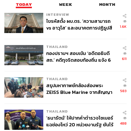
TODAY
WEEK
MONTH
ส.อ.ท. ชี้สัญญาณบวก หนุนเศรษฐกิจไทยครึ่งหลังปี
2569
INTERVIEW
ไขรหัสตั้ง ผบ.ตร. ‘ความสามารถ
1.6K
vs อาวุโส’ และอนาคตการปฏิรูปสี
ด้านพิมพ์ใจ ลี้อิสสระนุกูล ประธานสภาอุตสาหกรรมแห่ง
กากี กับ พล.ต.อ. เอก อังสนานนท์
ประเทศไทย (ส.อ.ท.) เปิดเผยถึงความคืบหน้าการเจรจา
สันติภาพในตะวันออกกลาง และการเปิดช่องแคบฮอร์มุซให้
THAILAND
เรือพาณิชย์กลับมาเดินเรือได้ว่า
กองปราบฯ สอบเข้ม ‘อดีตอธิบดี
611
สถ.’ คดีทุจริตสอบท้องถิ่น แจ้ง 6
“หากข้อตกลงดังกล่าวสามารถลงนามและนำไปปฏิบัติได้จริง
ข้อหาหนัก จ่อชง ป.ป.ช. 12 ส.ค. นี้
จะถือเป็นสัญญาณเชิงบวกต่อเศรษฐกิจโลกและเศรษฐกิจไทย
THAILAND
ในช่วงครึ่งหลังของปี 2569 โดยเฉพาะในด้านเสถียรภาพ
สรุปมหากาพย์กล้องส่องพระ
ราคาพลังงาน ต้นทุนการขนส่ง ความเชื่อมั่นทางเศรษฐกิจ
583
ZEISS Blue Marine จากสัญญา
และความต่อเนื่องของห่วงโซ่อุปทานโลก”
ผลิต 8.3 ล้าน สู่ข้อพิพาท ‘มา
เวลล์ฯ’ ฟ้อง ‘โทน บางแค’ ผิดนัด
โดยช่องแคบฮอร์มุซถือเป็นเส้นทางยุทธศาสตร์ด้านพลังงาน
THAILAND
จ่ายหนี้-แอบระบุแบรนด์
ที่สำคัญของโลก การกลับมาเปิดเส้นทางเดินเรืออย่าง
‘ธนารัตน์’ ให้ปากคำตำรวจไซเบอร์
ปลอดภัยจะช่วยลดความเสี่ยงด้านอุปทานน้ำมัน ก๊าซ
488
แฉช่องโหว่ 20 หน่วยงานรัฐ ยันไร้
ธรรมชาติ และวัตถุดิบสำคัญ ซึ่งเป็นต้นทุนหลักของหลาย