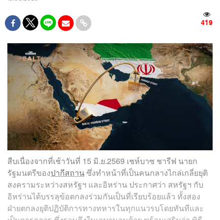
419
สืบเนื่องจากที่เช้าวันที่ 15 มิ.ย.2569 เชห์บาซ ชารีฟ นายก
รัฐมนตรีของ
ปากีสถาน
ซึ่งทำหน้าที่เป็นคนกลางไกล่เกลี่ยยุติ
สงครามระหว่างสหรัฐฯ และอิหร่าน ประกาศว่า สหรัฐฯ กับ
อิหร่านได้บรรลุข้อตกลงร่วมกันเป็นที่เรียบร้อยแล้ว ทั้งสอง
ฝ่ายตกลงยุติปฏิบัติการทางทหารในทุกแนวรบโดยทันทีและ
เป็นการถาวร ซึ่งรวมถึงในเลบานอนด้วย พร้อมเสริมว่า พิธี