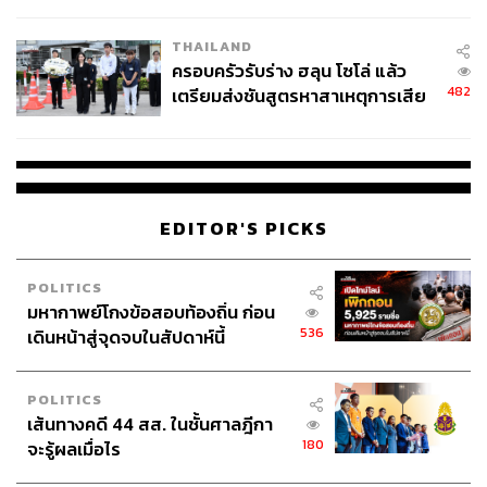
นัยทางการเมือง
อุตสาหกรรม อาทิ ปิโตรเคมี เคมีภัณฑ์ พลาสติก เหล็ก วัสดุ
ก่อสร้าง อาหารแปรรูป รวมถึงภาคขนส่ง
THAILAND
ครอบครัวรับร่าง ฮลุน โซโล่ แล้ว
482
เตรียมส่งชันสูตรหาสาเหตุการเสีย
“ความคืบหน้าการเจรจาสันติภาพครั้งนี้ถือเป็นปัจจัยบวกที่จะ
ชีวิต
ช่วยลดแรงกดดันให้กับภาคอุตสาหกรรม หลังผู้ประกอบการ
ต้องเผชิญความ ไม่แน่นอนด้านพลังงานและโลจิสติกส์มา
อย่างต่อเนื่อง”
EDITOR'S PICKS
หากสถานการณ์คลี่คลายจริง จะช่วยให้ราคาน้ำมัน ค่า
ระวางเรือ และเบี้ยประกันภัยขนส่งมีแนวโน้มผ่อนคลายลง
ทำให้ภาคธุรกิจสามารถกลับมาวางแผนการผลิต การจัดหา
POLITICS
วัตถุดิบ และการส่งมอบสินค้าได้อย่างมีเสถียรภาพมากขึ้น”
มหากาพย์โกงข้อสอบท้องถิ่น ก่อน
พิมพ์ใจ กล่าว
536
เดินหน้าสู่จุดจบในสัปดาห์นี้
อย่างไรก็ตาม ยังคงต้องติดตามความชัดเจนของการลงนาม
POLITICS
การบังคับใช้ข้อตกลง และการกลับมาของปริมาณการเดิน
เส้นทางคดี 44 สส. ในชั้นศาลฎีกา
เรือในระดับปกติ รวมถึงทิศทางราคาพลังงาน ค่าขนส่ง และ
180
จะรู้ผลเมื่อไร
เบี้ยประกันภัยว่าจะสามารถปรับลดลงได้อย่างยั่งยืนหรือไม่