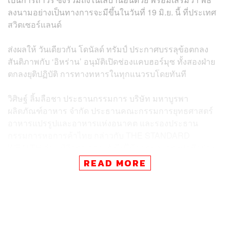
ลงนามอย่างเป็นทางการจะมีขึ้นในวันที่ 19 มิ.ย. นี้ ที่ประเทศ
สวิตเซอร์แลนด์
ส่งผลให้ วันเดียวกัน โดนัลด์ ทรัมป์ ประกาศบรรลุข้อตกลง
สันติภาพกับ ‘อิหร่าน’ อนุมัติเปิดช่องแคบฮอร์มุซ ทั้งสองฝ่าย
ตกลงยุติปฏิบัติ การทางทหารในทุกแนวรบโดยทันที
วิศิษฐ์ ลิ้มลือชา ประธานกรรมการ บริษัท มหาบูรพา
ผลิตภัณฑ์อาหาร จำกัด ประธานคณะกรรมการยุทธศาสตร์
อาหารแปรรูปและอาหารแห่งอนาคต และรองประธาน
กรรมการหอการค้าไทย กล่าวกับ THE STANDARD
WEALTH ว่า แม้อิสราเอลจะยังไม่ได้ออกมาแสดงท่าทีอย่าง
เป็นทางการ แต่หากสามารถลงนามในข้อตกลงได้ ก็ถือเป็น
READ MORE
สัญญาณบวกที่ไม่น่าจะขัดแย้งกับแนวทางของสหรัฐฯ มาก
นัก และอย่างน้อยจะช่วยให้สถานการณ์ในภูมิภาค ‘คลี่คลาย
ลงในระดับหนึ่ง’