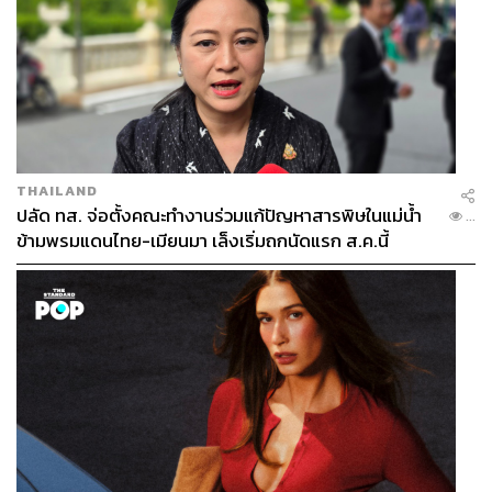
THAILAND
ปลัด ทส. จ่อตั้งคณะทำงานร่วมแก้ปัญหาสารพิษในแม่น้ำ
...
ข้ามพรมแดนไทย-เมียนมา เล็งเริ่มถกนัดแรก ส.ค.นี้