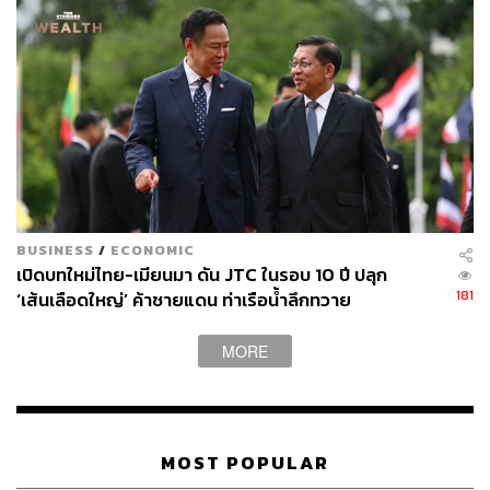
ขณะที่ประเทศคู่ค้าก็เผชิญกับภาวะต้นทุนที่สูงขึ้นเช่นเดียวกัน
ทำให้ผู้ประกอบการจำนวนมากจำเป็นต้องแบกรับภาระ
ต้นทุนส่วนหนึ่งไว้เอง เพื่อรักษาความสามารถในการแข่งขัน
ในตลาดโลกไว้ต่อไป
ข่าวที่เกี่ยวข้อง:
เจาะ ‘เส้นเลือดใหญ่พลังงานโลก’ หากปิดช่องแคบฮอร์
มุซ ไทยมีปริมาณน้ำมันสำรองพอแค่ไหน?
BUSINESS
/
ECONOMIC
จากทะเลแดงถึง ‘ฮอร์มุซ’ เส้นทางนี้อยู่ตรงไหน สำคัญ
เปิดบทใหม่ไทย-เมียนมา ดัน JTC ในรอบ 10 ปี ปลุก
(กับไทย) อย่างไร? เมื่อสงคราม ‘อิหร่าน-อิสราเอล’ ป่ว
181
‘เส้นเลือดใหญ่’ ค้าชายแดน ท่าเรือน้ำลึกทวาย
นการค้าโลกอีกระลอก
สมรภูมิทะเลแดงป่วนค้าโลก! จับตาราคาน้ำมัน สินค้าเ
MORE
กษตร และอาหาร หลังต้นทุนขนส่งพุ่ง 4 เท่า
10 ประเทศที่ผลิตน้ำมันมากที่สุดในโลก
MOST POPULAR