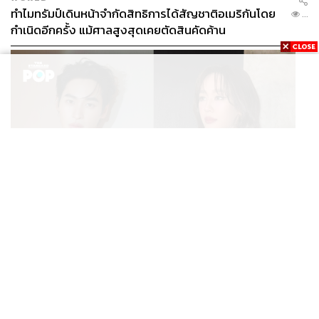
ทำไมทรัมป์เดินหน้าจำกัดสิทธิการได้สัญชาติอเมริกันโดย
...
กำเนิดอีกครั้ง แม้ศาลสูงสุดเคยตัดสินคัดค้าน
ENTERTAINMENT
เก้า นพเก้า และ พาย รินรดา เตรียมร่วมงานกันใน ‘รสกาล
...
Enchanted Taste In Time’