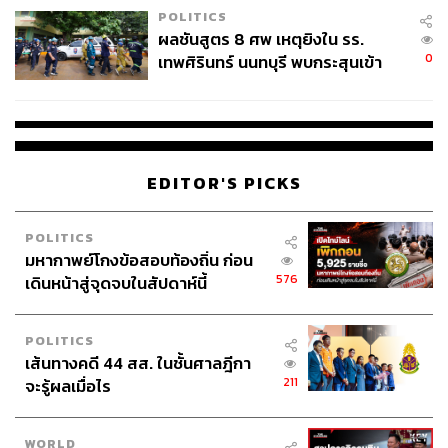
POLITICS
ผลชันสูตร 8 ศพ เหตุยิงใน รร.
0
เทพศิรินทร์ นนทบุรี พบกระสุนเข้า
จุดสำคัญ ‘ศีรษะ-หน้าอก’ ครูถูกยิง
4 นัด จากระยะไกล
EDITOR'S PICKS
POLITICS
มหากาพย์โกงข้อสอบท้องถิ่น ก่อน
576
เดินหน้าสู่จุดจบในสัปดาห์นี้
POLITICS
เส้นทางคดี 44 สส. ในชั้นศาลฎีกา
211
จะรู้ผลเมื่อไร
WORLD