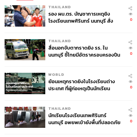
THAILAND
รอง ผบ.ตร. บัญชาการเหตุยิง
0
โรงเรียนเทพศิรินทร์ นนทบุรี สั่ง
ค้นหา 2 รอบยืนยันไร้คนติดค้าง พบ
ศพปู่-ย่าที่บ้านพักผู้ก่อเหตุ
THAILAND
สื่อนอกจับตากราดยิง รร. ใน
0
นนทบุรี ชี้ไทยมีอัตราครอบครองปืน
สูงในระดับต้นของภูมิภาค
WORLD
ย้อนเหตุกราดยิงในโรงเรียนต่าง
0
ประเทศ ที่ผู้ก่อเหตุเป็นนักเรียน
THAILAND
นักเรียนโรงเรียนเทพศิรินทร์
0
นนทบุรี อพยพเข้ายังพื้นที่ปลอดภัย
ชั่วคราว หลังเหตุใช้อาวุธปืนภายใน
โรงเรียนคลี่คลาย