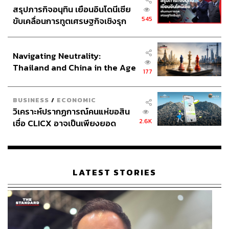
สรุปภารกิจอนุทิน เยือนอินโดนีเซีย
545
ขับเคลื่อนการทูตเศรษฐกิจเชิงรุก
ประกาศหุ้นส่วนยุทธศาสตร์ไทย –
อินโดนีเซีย
Navigating Neutrality:
Thailand and China in the Age
177
of a New Global Order
BUSINESS
/
ECONOMIC
วิเคราะห์ปรากฏการณ์คนแห่ขอสิน
2.6K
เชื่อ CLICX อาจเป็นเพียงยอด
ภูเขาน้ำแข็ง ของปัญหาหนี้ครัว
ภาพ: กรทอง วิริยะเศวตกุล
เรือนไทยที่ถูกซุกไว้
TAGS:
NASA
เครื่องบิน
คุณภาพอากาศ
LATEST STORIES