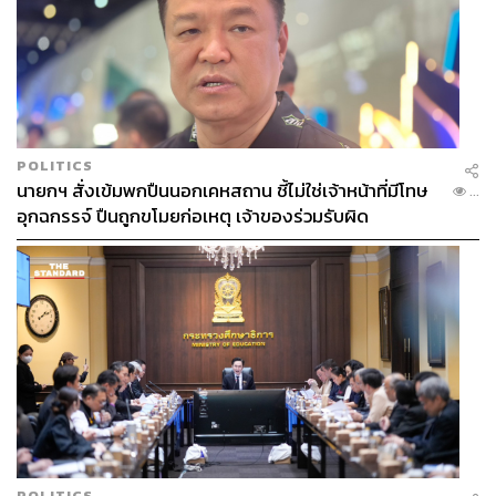
784
ABOUT THE AUTHOR
POLITICS
กรทอง วิริยะเศวตกุล
นายกฯ สั่งเข้มพกปืนนอกเคหสถาน ชี้ไม่ใช่เจ้าหน้าที่มีโทษ
...
นักสื่อสารดาราศาสตร์ ครีเอเตอร์ด้านอวกาศ
อุกฉกรรจ์ ปืนถูกขโมยก่อเหตุ เจ้าของร่วมรับผิด
POLITICS