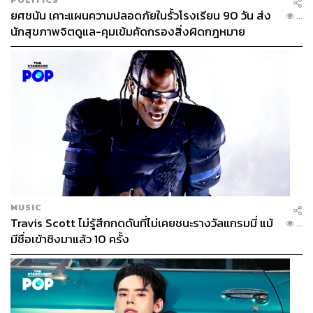
ยศชนัน เคาะแผนความปลอดภัยในรั้วโรงเรียน 90 วัน ส่ง
...
นักสุขภาพจิตดูแล-คุมเข้มคัดกรองสิ่งผิดกฎหมาย
MUSIC
Travis Scott ไม่รู้สึกกดดันที่ไม่เคยชนะรางวัลแกรมมี่ แม้
...
มีชื่อเข้าชิงมาแล้ว 10 ครั้ง