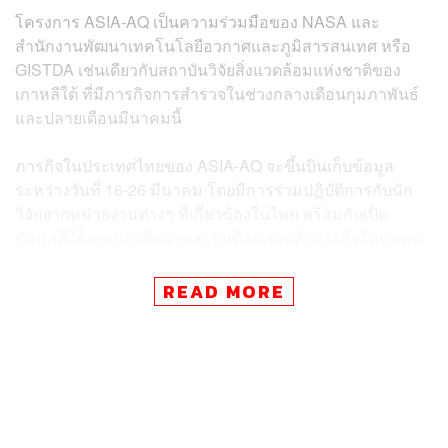
โครงการ ASIA-AQ เป็นความร่วมมือของ NASA และ
สำนักงานพัฒนาเทคโนโลยีอวกาศและภูมิสารสนเทศ หรือ
GISTDA เช่นเดียวกับสถาบันวิจัยสิ่งแวดล้อมแห่งชาติของ
เกาหลีใต้ ที่มีภารกิจการสำรวจในช่วงกลางเดือนกุมภาพันธ์
และปลายเดือนมีนาคมนี้
ภารกิจในประเทศไทยของ ASIA-AQ จะขึ้นบินเก็บข้อมูล
ระหว่างวันที่ 16-26 มีนาคม โดยมีการร่วมปฏิบัติการกับนัก
วิจัยจากหน่วยงานต่างๆ ที่เกี่ยวข้องในไทย พร้อมกับเปิด
ข้อมูลที่ได้จากการศึกษาและบันทึกตลอดทั้งภารกิจให้ทุกคน
สามารถนำไปใช้ประโยชน์ได้
READ MORE
หลังเสร็จสิ้นภารกิจ GISTDA และหน่วยงานที่เกี่ยวข้องจะ
รวบรวมข้อมูลจากเครื่องบิน DC-8 และ G-II ในภารกิจ ASIA-
AQ มาร่วมวิเคราะห์หาแหล่งกำเนิดฝุ่น เพื่อหาแนวทาง
ป้องกันและลดการเกิดมลพิษโดยรวมในประเทศไทยอย่าง
ยั่งยืน