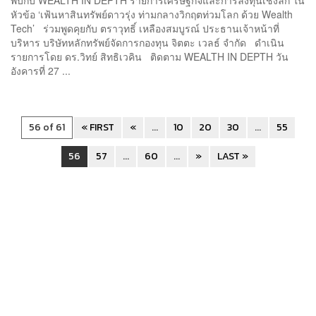
หัวข้อ ‘เฟ้นหาสินทรัพย์ดาวรุ่ง ท่ามกลางวิกฤตท่วมโลก ด้วย Wealth
Tech’ ร่วมพูดคุยกับ ตราวุทธิ์ เหลืองสมบูรณ์ ประธานเจ้าหน้าที่
บริหาร บริษัทหลักทรัพย์จัดการกองทุน จิตตะ เวลธ์ จำกัด ดำเนิน
รายการโดย ดร.วิทย์ สิทธิเวคิน ติดตาม WEALTH IN DEPTH วัน
อังคารที่ 27 ...
56 of 61
« FIRST
«
...
10
20
30
...
55
56
57
...
60
...
»
LAST »