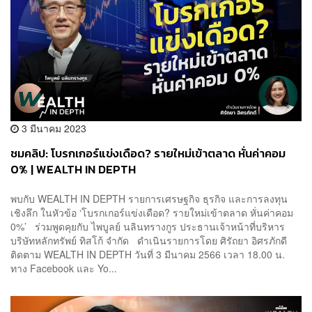
3 มีนาคม 2023
ชมคลิป: โบรกเกอร์แข่งเดือด? รายใหม่เข้าตลาด หั่นค่าคอม
0% | WEALTH IN DEPTH
พบกับ WEALTH IN DEPTH รายการเศรษฐกิจ ธุรกิจ และการลงทุน
เชิงลึก ในหัวข้อ ‘โบรกเกอร์แข่งเดือด? รายใหม่เข้าตลาด หั่นค่าคอม
0%’ ร่วมพูดคุยกับ ไพบูลย์ นลินทรางกูร ประธานเจ้าหน้าที่บริหาร
บริษัทหลักทรัพย์ ทิสโก้ จำกัด ดำเนินรายการโดย ศิรัถยา อิศรภักดี
ติดตาม WEALTH IN DEPTH วันที่ 3 มีนาคม 2566 เวลา 18.00 น.
ทาง Facebook และ Yo...