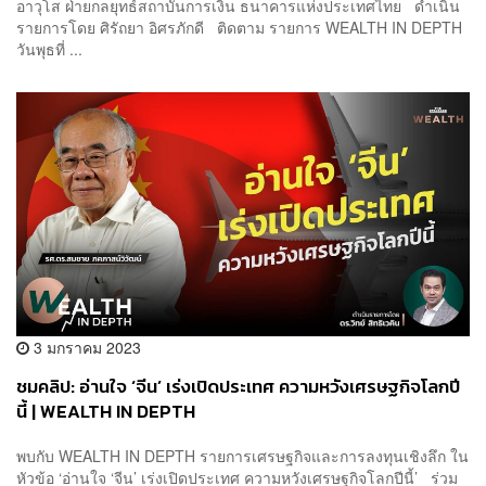
อาวุโส ฝ่ายกลยุทธ์สถาบันการเงิน ธนาคารแห่งประเทศไทย ดำเนิน
รายการโดย ศิรัถยา อิศรภักดี ติดตาม รายการ WEALTH IN DEPTH
วันพุธที่ ...
3 มกราคม 2023
ชมคลิป: อ่านใจ ‘จีน’ เร่งเปิดประเทศ ความหวังเศรษฐกิจโลกปี
นี้ | WEALTH IN DEPTH
พบกับ WEALTH IN DEPTH รายการเศรษฐกิจและการลงทุนเชิงลึก ใน
หัวข้อ ‘อ่านใจ ‘จีน’ เร่งเปิดประเทศ ความหวังเศรษฐกิจโลกปีนี้’ ร่วม