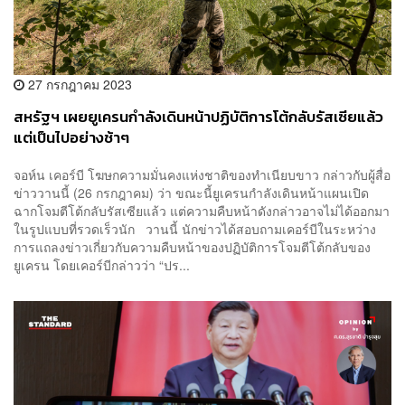
27 กรกฎาคม 2023
สหรัฐฯ เผยยูเครนกำลังเดินหน้าปฏิบัติการโต้กลับรัสเซียแล้ว
แต่เป็นไปอย่างช้าๆ
จอห์น เคอร์บี โฆษกความมั่นคงแห่งชาติของทำเนียบขาว กล่าวกับผู้สื่อ
ข่าววานนี้ (26 กรกฎาคม) ว่า ขณะนี้ยูเครนกำลังเดินหน้าแผนเปิด
ฉากโจมตีโต้กลับรัสเซียแล้ว แต่ความคืบหน้าดังกล่าวอาจไม่ได้ออกมา
ในรูปแบบที่รวดเร็วนัก วานนี้ นักข่าวได้สอบถามเคอร์บีในระหว่าง
การแถลงข่าวเกี่ยวกับความคืบหน้าของปฏิบัติการโจมตีโต้กลับของ
ยูเครน โดยเคอร์บีกล่าวว่า “ปร...