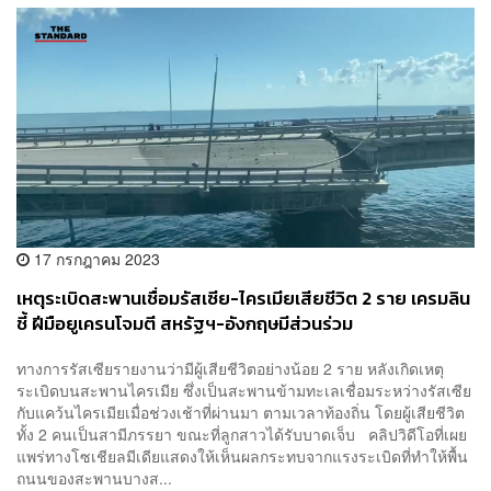
17 กรกฎาคม 2023
เหตุระเบิดสะพานเชื่อมรัสเซีย-ไครเมียเสียชีวิต 2 ราย เครมลิน
ชี้ ฝีมือยูเครนโจมตี สหรัฐฯ-อังกฤษมีส่วนร่วม
ทางการรัสเซียรายงานว่ามีผู้เสียชีวิตอย่างน้อย 2 ราย หลังเกิดเหตุ
ระเบิดบนสะพานไครเมีย ซึ่งเป็นสะพานข้ามทะเลเชื่อมระหว่างรัสเซีย
กับแคว้นไครเมียเมื่อช่วงเช้าที่ผ่านมา ตามเวลาท้องถิ่น โดยผู้เสียชีวิต
ทั้ง 2 คนเป็นสามีภรรยา ขณะที่ลูกสาวได้รับบาดเจ็บ คลิปวิดีโอที่เผย
แพร่ทางโซเชียลมีเดียแสดงให้เห็นผลกระทบจากแรงระเบิดที่ทำให้พื้น
ถนนของสะพานบางส...