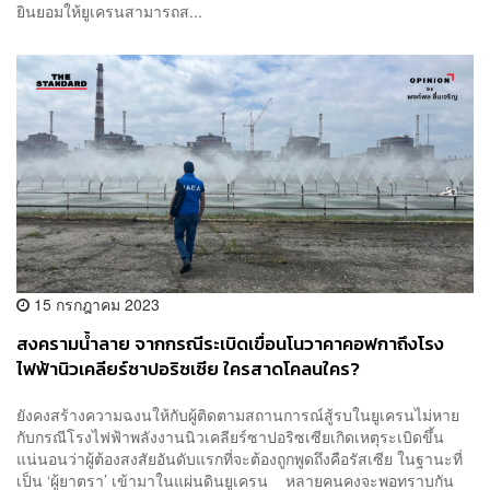
ยินยอมให้ยูเครนสามารถส...
15 กรกฎาคม 2023
สงครามน้ำลาย จากกรณีระเบิดเขื่อนโนวาคาคอฟกาถึงโรง
ไฟฟ้านิวเคลียร์ซาปอริซเซีย ใครสาดโคลนใคร?
ยังคงสร้างความฉงนให้กับผู้ติดตามสถานการณ์สู้รบในยูเครนไม่หาย
กับกรณีโรงไฟฟ้าพลังงานนิวเคลียร์ซาปอริซเซียเกิดเหตุระเบิดขึ้น
แน่นอนว่าผู้ต้องสงสัยอันดับแรกที่จะต้องถูกพูดถึงคือรัสเซีย ในฐานะที่
เป็น ‘ผู้ยาตรา’ เข้ามาในแผ่นดินยูเครน หลายคนคงจะพอทราบกัน