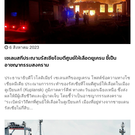
6 สิงหาคม 2023
เซเลนสกีประณามรัสเซียโจมตีศูนย์ให้เลือดยูเครน ชี้เป็น
อาชญากรรมสงคราม
ประธานาธิบดีโวโลดิเมียร์ เซเลนสกีของยูเครน โพสต์ข้อความทางโซ
เชียลมีเดีย ประณามการกระทำของรัสเซียที่โจมตีศูนย์ให้เลือดในเมือง
คูเปียนสก์ (Kupiansk) ภูมิภาคคาร์คีฟ ทางตะวันออกเฉียงเหนือ ซึ่งส่ง
ผลให้มีผู้เสียชีวิตและผู้บาดเจ็บ โดยชี้ว่าเป็นอาชญากรรมสงคราม
“ระเบิดนำวิถีตกที่ศูนย์ให้เลือดในคูเปียนสก์ เมืองที่อยู่ห่างจากชายแดน
รัสเซียไม่กี่สิบ...