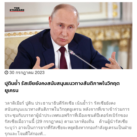
30 กรกฎาคม 2023
ปูตินย้ำ รัสเซียยังคงสนับสนุนแนวทางสันติภาพในวิกฤต
ยูเครน
วลาดิเมียร์ ปูติน ประธานาธิบดีรัสเซีย เน้นย้ำว่า รัสเซียยังคง
สนับสนุนแนวทางสันติภาพในวิกฤตยูเครน หลังจากที่เขาเข้าร่วมการ
ประชุมกับบรรดาผู้นำประเทศแอฟริกาที่เมืองเซนต์ปีเตอร์สเบิร์กของ
รัสเซียเมื่อวานนี้ (29 กรกฎาคม) ตามเวลาท้องถิ่น ด้านผู้นำรัสเซีย
ระบุว่า อาจเป็นการยากที่รัสเซียจะหยุดยิงหากกองกำลังยูเครนเป็นฝ่าย
รุกและโจมตีใส่กองทั...