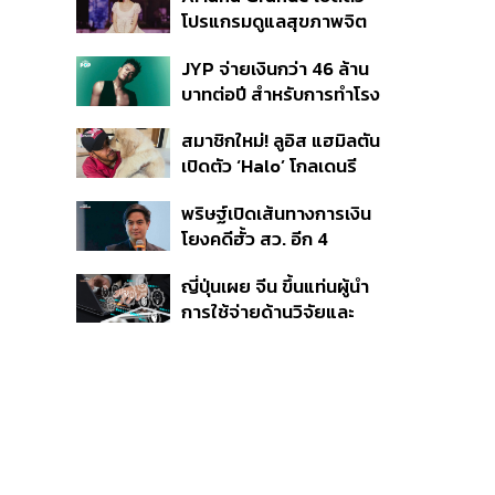
โปรแกรมดูแลสุขภาพจิต
สำหรับคนในอุตสาหกรรม
JYP จ่ายเงินกว่า 46 ล้าน
ดนตรี
บาทต่อปี สำหรับการทำโรง
อาหารออร์แกนิกในบริษัท
สมาชิกใหม่! ลูอิส แฮมิลตัน
เปิดตัว ‘Halo’ โกลเดนรี
ทรีฟเวอร์ตัวใหม่
พริษฐ์เปิดเส้นทางการเงิน
โยงคดีฮั้ว สว. อีก 4
จังหวัด พบ ส.อบจ.
ญี่ปุ่นเผย จีน ขึ้นแท่นผู้นำ
อำนาจเจริญโอนเงินให้เจ้า
การใช้จ่ายด้านวิจัยและ
หน้าที่ กกต. ฝ่ายสืบสวน
พัฒนาโลก กวาดสัดส่วน
งานวิจัยถูกอ้างอิงสูงสุด
แซงสหรัฐฯ