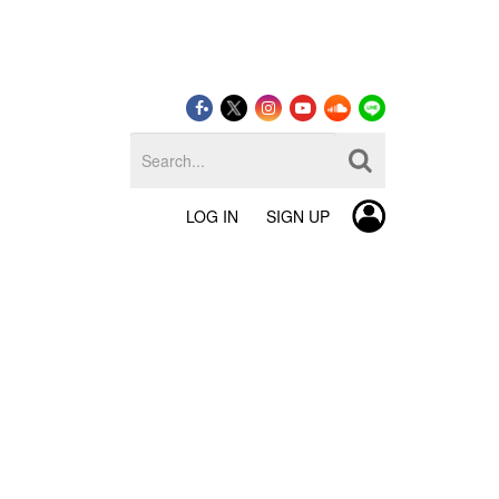
LOG IN
SIGN UP