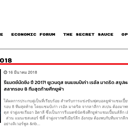
E
ECONOMIC FORUM
THE SECRET SAUCE​
OP
018
16 มีนาคม 2018
รีแมตช์นัดชิง ปี 2017! ยูเวนตุส ชนแชมป์เก่า เรอัล มาดริด สรุปผ
สลากรอบ 8 ทีมสุดท้ายศึกยูฟ่า
ได้ผลการประกบคู่เป็นที่เรียบร้อย สำหรับการแข่งขันฟุตบอลยูฟ่าแชมเปี้ย
รอบ 8 ทีมสุดท้าย โดยแชมป์เก่า เรอัล มาดริด จากลาลีกา สเปน ต้องมาพบ
ตุส จ่าฝูงเซเรียอา อิตาลี ซึ่งเป็นการรีแมตช์นัดชิงศึกยูฟ่าแชมเปี้ยนส์ลีก เ
ส่วน แมนเชสเตอร์ ซิตี้ จ่าฝูงจากพรีเมียร์ลีก อังกฤษ ต้องพบกับทีมจากลีก
อย่างลิเวอร์พูล &nb...