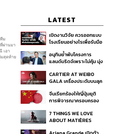
LATEST
เปิดงานวิจัย ควรออกแบบ
ทีม
โรงเรียนอย่างไรเพื่อรับมือ
ที่ผ่านมา
เหตุกราดยิง
นี เอา
อนุทินย้ำพับโครงการ
ีมสุดท้าย
แลนด์บริดจ์เพราะไม่คุ้ม มุ่ง
พัฒนา Missing Link
CARTIER AT WEIBO
รองรับอ่าวไทย-อันดามัน
GALA เครื่องประดับบนลุค
พรมแดงของแขกคน
จีนเรียกร้องให้ญี่ปุ่นยุติ
สำคัญ
การพิจารณาครอบครอง
อาวุธนิวเคลียร์
7 THINGS WE LOVE
ABOUT MATIÈRES
FÉCALES
Ariana Grande เปิดตัว