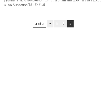
ยูทูบของ THE STANDARD POP วันที่ 8 เมษายน 2564 นี้ เวลา 20.00
น. กด Subscribe ได้แล้ววันนี...
3 of 3
«
1
2
3