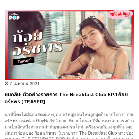
7 เมษายน 2021
ชมคลิป: ตัวอย่างรายการ The Breakfast Club EP.1 ก้อย
อรัชพร [TEASER]
นาทีนี้คงไม่มีนักแสดงและยูทูเบอร์หญิงคนไหนถูกพูดถึงมากไปกว่า ก้อย
อรัชพร แห่งช่อง GoyNattyDream ที่ภายในรอบปีที่ผ่านมาสามารถก้าว
มาเป็นอีกหนึ่งตัวแทนสำคัญของคนรุ่นใหม่ เตรียมพบกับแง่มุมที่ไม่เคย
เห็นมาก่อนของ ก้อย อรัชพร ในรายการ The Breakfast Club ทางช่อง