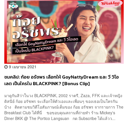
9 เมษายน 2021
ชมคลิป: ก้อย อรัชพร เลือกให้ GoyNattyDream และ วี วิโอ
เลต เป็นใครใน BLACKPINK? [Bonus Clip]
มาดูกันสิว่าในวง BLACKPINK, 2002 ราตรี, Zaza, FFK และเจ้าหญิง
ดิสนีย์ ก้อย อรัชพร จะเลือกให้ตัวเองและเพื่อนๆ ของเธอเป็นใครกัน
บ้าง ติดตามชมวิดีโอสัมภาษณ์เต็มของ ก้อย อรัชพร จากรายการ The
Breakfast Club ได้ที่นี่ ​ ขอขอบคุณสถานที่ถ่ายทำ ร้าน Mickey's
Diner BKK @ The Portico Langsuan กด Subscribe ได้แล้วว...