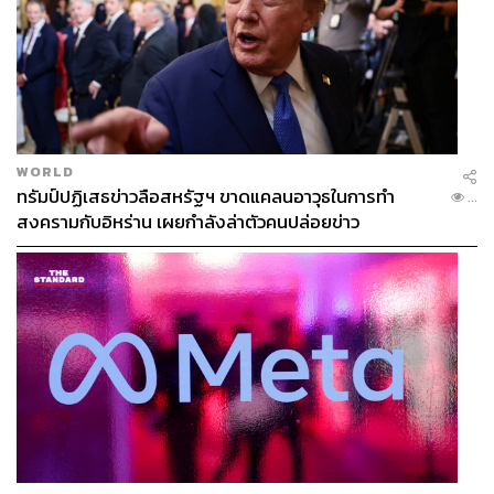
WORLD
ทรัมป์ปฏิเสธข่าวลือสหรัฐฯ ขาดแคลนอาวุธในการทำ
...
สงครามกับอิหร่าน เผยกำลังล่าตัวคนปล่อยข่าว