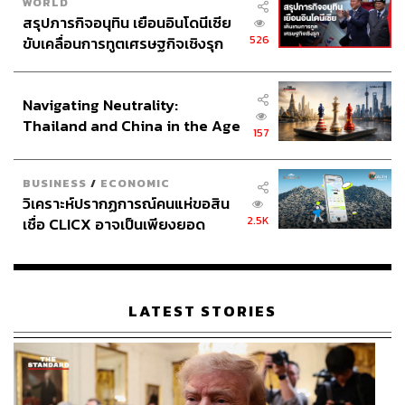
WORLD
สรุปภารกิจอนุทิน เยือนอินโดนีเซีย
526
ขับเคลื่อนการทูตเศรษฐกิจเชิงรุก
ประกาศหุ้นส่วนยุทธศาสตร์ไทย –
อินโดนีเซีย
Navigating Neutrality:
Thailand and China in the Age
157
of a New Global Order
BUSINESS
/
ECONOMIC
วิเคราะห์ปรากฏการณ์คนแห่ขอสิน
2.5K
เชื่อ CLICX อาจเป็นเพียงยอด
ภูเขาน้ำแข็ง ของปัญหาหนี้ครัว
เรือนไทยที่ถูกซุกไว้
LATEST STORIES