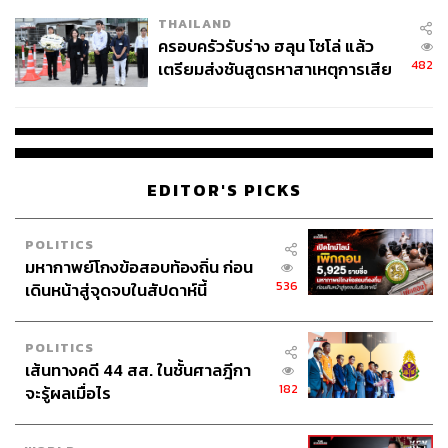
THAILAND
ครอบครัวรับร่าง ฮลุน โซโล่ แล้ว
482
เตรียมส่งชันสูตรหาสาเหตุการเสีย
ชีวิต
EDITOR'S PICKS
POLITICS
มหากาพย์โกงข้อสอบท้องถิ่น ก่อน
536
เดินหน้าสู่จุดจบในสัปดาห์นี้
POLITICS
เส้นทางคดี 44 สส. ในชั้นศาลฎีกา
182
จะรู้ผลเมื่อไร