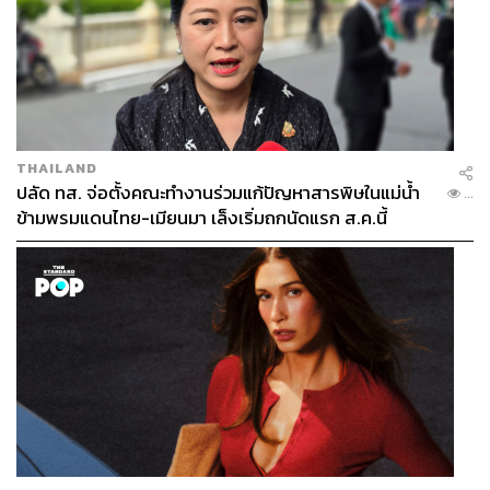
THAILAND
ปลัด ทส. จ่อตั้งคณะทำงานร่วมแก้ปัญหาสารพิษในแม่น้ำ
...
ข้ามพรมแดนไทย-เมียนมา เล็งเริ่มถกนัดแรก ส.ค.นี้