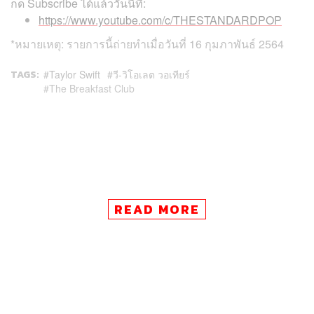
กด Subscribe ได้แล้ววันนี้ที่:
https://www.youtube.com/c/THESTANDARDPOP
*หมายเหตุ: รายการนี้ถ่ายทำเมื่อวันที่ 16 กุมภาพันธ์ 2564
TAGS:
Taylor Swift
วี-วิโอเลต วอเทียร์
The Breakfast Club
READ MORE
37
ABOUT THE AUTHOR
คริสตอฟเฟอร์ สเวนซัน
บรรณาธิการแฟชั่นและคัลเจอร์ต่างประเทศ