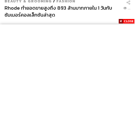
BEAUTY & GROOMING
/
FASHION
Rhode ทำยอดขายสูงถึง 893 ล้านบาทภายใน 1 วันกับ
...
ซัมเมอร์คอลเล็กชันล่าสุด
News
Wealth
Pop
Podcast
Video
Now
Opinion
Careers
Events
Privacy
About
Contact
Policy
FOR
ADVERTISING
MEMBERSHIP