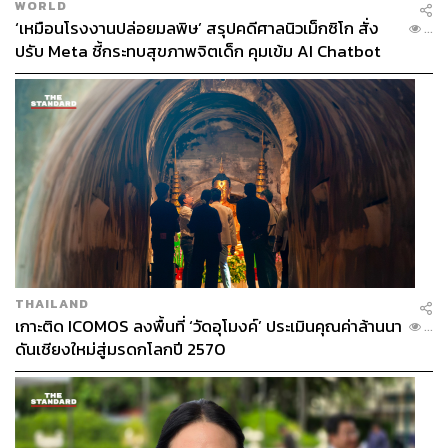
WORLD
‘เหมือนโรงงานปล่อยมลพิษ’ สรุปคดีศาลนิวเม็กซิโก สั่ง
...
ปรับ Meta ชี้กระทบสุขภาพจิตเด็ก คุมเข้ม AI Chatbot
THAILAND
เกาะติด ICOMOS ลงพื้นที่ ‘วัดอุโมงค์’ ประเมินคุณค่าล้านนา
...
ดันเชียงใหม่สู่มรดกโลกปี 2570