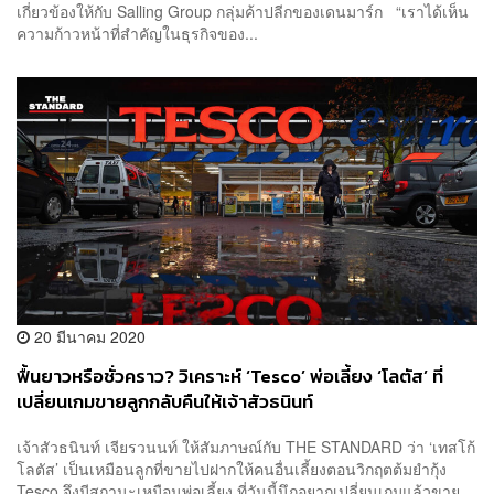
เกี่ยวข้องให้กับ Salling Group กลุ่มค้าปลีกของเดนมาร์ก “เราได้เห็น
ความก้าวหน้าที่สำคัญในธุรกิจของ...
20 มีนาคม 2020
ฟื้นยาวหรือชั่วคราว? วิเคราะห์ ‘Tesco’ พ่อเลี้ยง ‘โลตัส’ ที่
เปลี่ยนเกมขายลูกกลับคืนให้เจ้าสัวธนินท์
เจ้าสัวธนินท์ เจียรวนนท์ ให้สัมภาษณ์กับ THE STANDARD ว่า ‘เทสโก้
โลตัส’ เป็นเหมือนลูกที่ขายไปฝากให้คนอื่นเลี้ยงตอนวิกฤตต้มยำกุ้ง
Tesco จึงมีสถานะเหมือนพ่อเลี้ยง ที่วันนี้นึกอยากเปลี่ยนเกมแล้วขาย