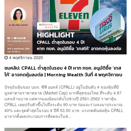
4 พฤศจิกายน 2020
ชมคลิป: CPALL ต่ำสุดในรอบ 4 ปี! หาก กขค. อนุมัติซื้อ ‘เทส
โก้’ อาจกดหุ้นลงต่อ | Morning Wealth วันที่ 4 พฤศจิกายน
2563
ปัจจุบันหุ้นของ บมจ. ซีพี ออลล์ (CPALL) อยู่ในอันดับ 4 ของหุ้นที่มี
มูลค่าตามราคาตลาด (Market Cap) มากที่สุดของไทย ที่ระดับ 4.87
แสนล้านบาท แต่หากมองย้อนกลับไปช่วงปี 2561-2562 ราคาหุ้น
CPALL เคยปรับตัวขึ้นไปถึงระดับ 90 บาท ก่อนจะร่วงลงมาประมาณ
40% แตะจุดต่ำสุดในรอบ 4 ปีที่ 53.50 บาท แรงกดดันต่อหุ้น CPALL
มาจากทั้งผลประกอบการที่ลดลงในช่...