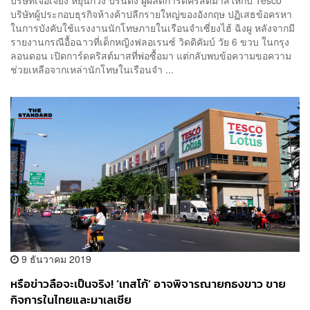
บริษัทผู้ประกอบธุรกิจห้างค้าปลีกรายใหญ่ของอังกฤษ ปฏิเสธข้อครหา
ในการบังคับใช้แรงงานนักโทษภายในเรือนจำเซี่ยงไฮ้ ฉิงผู หลังจากมี
รายงานกรณีอื้อฉาวที่เด็กหญิงฟลอเรนซ์ วิดดิคัมบ์ วัย 6 ขวบ ในกรุง
ลอนดอน เปิดการ์ดคริสต์มาสที่พ่อซื้อมา แต่กลับพบข้อความขอความ
ช่วยเหลือจากเหล่านักโทษในเรือนจำ ...
9 ธันวาคม 2019
หรือข่าวลือจะเป็นจริง! ‘เทสโก้’ อาจพิจารณายกธงขาว ขาย
กิจการในไทยและมาเลเซีย