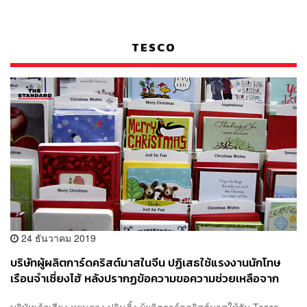
TESCO
24 ธันวาคม 2019
บริษัทผู้ผลิตการ์ดคริสต์มาสในจีน ปฏิเสธใช้แรงงานนักโทษ
เรือนจำเซี่ยงไฮ้ หลังปรากฏข้อความขอความช่วยเหลือจาก
นักโทษ
บริษัทเจ้อเจียง หยุนกวง ปรินติ้ง ผู้ผลิตการ์ดคริสต์มาสให้กับ Tesco