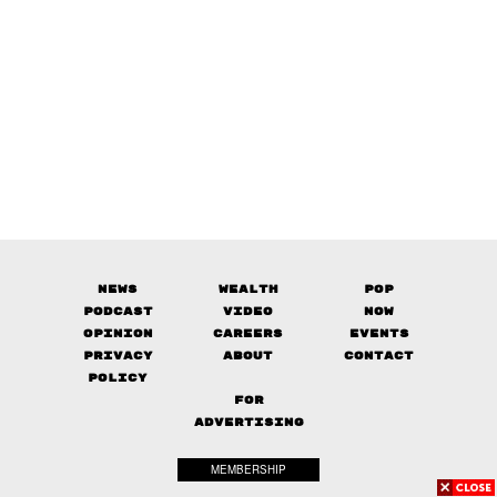
News
Wealth
Pop
Podcast
Video
Now
Opinion
Careers
Events
Privacy
About
Contact
Policy
FOR
ADVERTISING
MEMBERSHIP