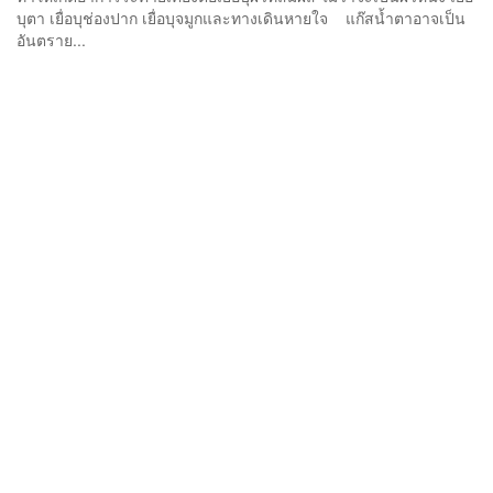
บุตา เยื่อบุช่องปาก เยื่อบุจมูกและทางเดินหายใจ แก๊สน้ำตาอาจเป็น
อันตราย...