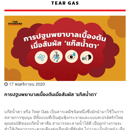
TEAR GAS
17 พฤศจิกายน 2020
การปฐมพยาบาลเบื้องต้นเมื่อสัมผัส ‘แก๊สน้ำตา’
แก๊สน้ำตา หรือ Tear Gas เป็นสารเคมีชนิดหนึ่งซึ่งมักนำมาใช้ในการ
สลายการชุมนุม มีทั้งแบบที่เป็นฝุ่นฟุ้งกระจายและแบบสเปรย์พริกไทย
คุณสมบัติของแก๊สน้ำตาคือ สามารถละลายน้ำได้ดี เมื่อถูกร่างกายจะ
ทำให้เกิดอาการระคายเคืองต่อเยื่อบุผิวที่สัมผัส ไม่ว่าจะเป็นผิวหนัง เยื่อ