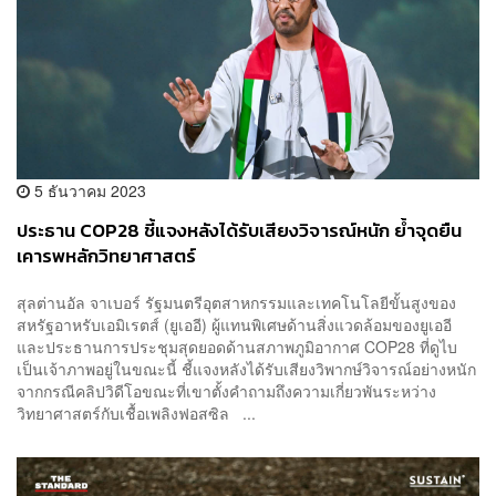
5 ธันวาคม 2023
ประธาน COP28 ชี้แจงหลังได้รับเสียงวิจารณ์หนัก ย้ำจุดยืน
เคารพหลักวิทยาศาสตร์
สุลต่านอัล จาเบอร์ รัฐมนตรีอุตสาหกรรมและเทคโนโลยีขั้นสูงของ
สหรัฐอาหรับเอมิเรตส์ (ยูเออี) ผู้แทนพิเศษด้านสิ่งแวดล้อมของยูเออี
และประธานการประชุมสุดยอดด้านสภาพภูมิอากาศ COP28 ที่ดูไบ
เป็นเจ้าภาพอยู่ในขณะนี้ ชี้แจงหลังได้รับเสียงวิพากษ์วิจารณ์อย่างหนัก
จากกรณีคลิปวิดีโอขณะที่เขาตั้งคำถามถึงความเกี่ยวพันระหว่าง
วิทยาศาสตร์กับเชื้อเพลิงฟอสซิล ...