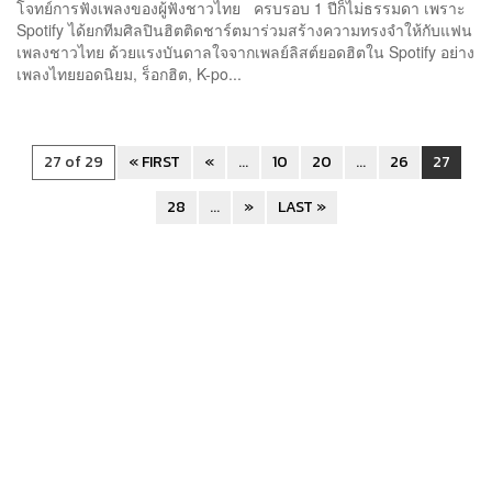
โจทย์การฟังเพลงของผู้ฟังชาวไทย ครบรอบ 1 ปีก็ไม่ธรรมดา เพราะ
Spotify ได้ยกทีมศิลปินฮิตติดชาร์ตมาร่วมสร้างความทรงจำให้กับแฟน
เพลงชาวไทย ด้วยแรงบันดาลใจจากเพลย์ลิสต์ยอดฮิตใน Spotify อย่าง
เพลงไทยยอดนิยม, ร็อกฮิต, K-po...
27 of 29
« FIRST
«
...
10
20
...
26
27
28
...
»
LAST »