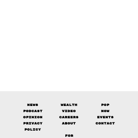
News
Wealth
Pop
Podcast
Video
Now
Opinion
Careers
Events
Privacy
About
Contact
Policy
FOR