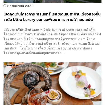
27 กันยายน 2022
เปิดจุดเด่นโครงการ ‘ศิรนินทร์ เรสซิเดนเซส’ บ้านเดี่ยวสองชั้น
ระดับ Ultra Luxury บนถนนพัฒนาการ ภายใต้คอนเซปต์
True legacy lives now ของสิงห์ เอสเตท
หลังจาก บริษัท สิงห์ เอสเตท จำกัด (มหาชน) ประกาศความสำเร็จ
[ADVERTORIAL]
โครงการ ‘บ้านสันติบุรี’ บ้านเดี่ยวระดับ Super Ultra Luxury แฟลกชิป
โครงการแรก ก็เตรียมกางแผนยุทธศาสตร์รุกตลาดแนวราบด้วย 3
เซ็กเมนต์ใหม่ ตอกย้ำความสำเร็จการสร้างบ้านคุณภาพแบบ สิงห์ เอส
เตท ทันที โดยโครงการทั้ง 3 เซ็กเมนต์ ยังชูแนวคิดการพัฒนา
โครงการคุณภาพเพื่อส่งมอบคุณค่าการอย...