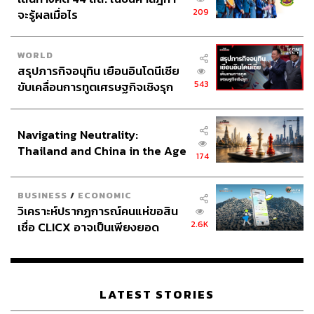
209
จะรู้ผลเมื่อไร
WORLD
สรุปภารกิจอนุทิน เยือนอินโดนีเซีย
543
ขับเคลื่อนการทูตเศรษฐกิจเชิงรุก
ประกาศหุ้นส่วนยุทธศาสตร์ไทย –
อินโดนีเซีย
ที่สุดของทำเล ‘บ้านกลางเมือง’ อย่างแท้จริง
Navigating Neutrality:
Thailand and China in the Age
เรียกได้ว่าเป็นทำเลตอบโจทย์การใช้ชีวิตคนเมืองอย่างมาก
174
of a New Global Order
เพราะหากเทียบกับทำเลศักยภาพโซนตะวันออก เช่น ที่อยู่
อาศัยพรีเมียมโซนกรุงเทพกรีฑาและบางนา ก็ยังถือเป็นโลเค
BUSINESS
/
ECONOMIC
ชันที่ไกลจากเมือง ในขณะที่ ศิรนินทร์ เรสซิเดนเซส ปักหมุด
วิเคราะห์ปรากฏการณ์คนแห่ขอสิน
โครงการที่ซอยพัฒนาการ 32 จัดเป็น ‘บ้านในเมือง’ ทำเล
2.6K
เชื่อ CLICX อาจเป็นเพียงยอด
พรีเมียมของที่อยู่อาศัยแนวราบที่แท้จริง การเดินทางสามารถ
ภูเขาน้ำแข็ง ของปัญหาหนี้ครัว
เชื่อมต่อไปยังโซนธุรกิจสำคัญได้หลายเส้นทาง ไม่ว่าจะเดิน
เรือนไทยที่ถูกซุกไว้
ทางไปเส้นสุขุมวิท ทองหล่อ เอกมัย เพียง 5 กิโลเมตร หรือ
เชื่อมต่อโซนเศรษฐกิจหลักบนถนนพระราม 9 จึงตอบโจทย์
LATEST STORIES
กลุ่มคนที่มองหาที่อยู่อาศัยในเมือง และให้คุณค่ากับความ