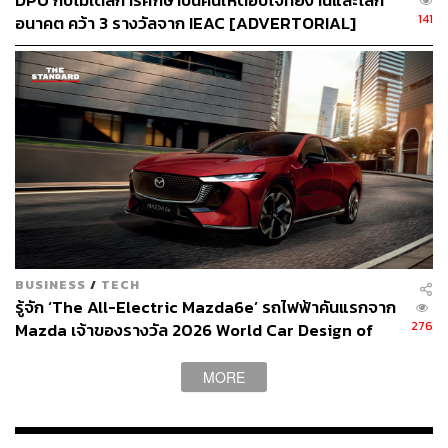
DPU กับโมเดลการศึกษาปั้นคนให้ตอบโจทย์งานและโลก
141
อนาคต คว้า 3 รางวัลจาก IEAC [ADVERTORIAL]
สุขภาพที่ดีที่สุด:
Legacy for your wellness
นิยามการมีสุขภาพที่ดีที่สุดในแบบของสิงห์ เอสเตท คือใส่ใจ
กับรายละเอียดของบ้านเพื่อสร้างสุขภาพที่ดีทั้งร่างกายและ
จิตใจ เริ่มตั้งแต่การออกแบบบ้านที่เย็นสบาย มี Breathable
BUSINESS
/
TECH
Wall
นวัตกรรมการออกแบบผนังสองชั้นโดยเว้นพื้นที่ตรง
รู้จัก ‘The All-Electric Mazda6e’ รถไฟฟ้าคันแรกจาก
กลางให้มีช่องว่างระบายความร้อนจากแดด ช่วยให้บ้านเย็น
276
Mazda เจ้าของรางวัล 2026 World Car Design of
สบาย เลือกใช้ Acoustic Door & Window
ให้ความเงียบสงบ
the Year [ADVERTORIAL]
เมื่ออยู่ภายในบ้าน และการออกแบบทิศทางลมแบบ ‘Cross
MORE
Ventilation’
รวมทั้งติดตั้งระบบระบายอากาศเข้าไปทุกหลัง
เพื่อช่วยให้อากาศถ่ายเทและป้องกันฝุ่น PM2.5 รวมถึง Water
Strainer System
ระบบน้ำประปาภายในโครงการที่ผ่านการก