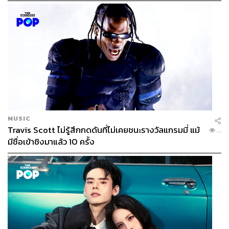
สำคัญของครอบครัว Family-Oriented ในการสร้างและส่งต่อ
คุณค่าความสุขและความทรงจำที่สมบูรณ์แบบร่วมกัน
อีกหนึ่งความโดดเด่นที่ทำให้ ศิรนินทร์ เรสซิเดนเซส ไร้คู่แข่ง
ก็คือ ที่นี่เป็นโครงการบ้านเดี่ยวสองชั้นเพียงแห่งเดียวในโซน
พัฒนาการ เนื่องจากราคาที่ดินในโซนนี้ดีดตัวสูงอย่างต่อ
เนื่อง ทำให้โครงการบ้านเดี่ยวจำนวนมากเลือกพัฒนา
โครงการในรูปแบบ Vertical House ในขณะที่โครงการศิรนิ
นทร์ เรสซิเดนเซส ยังคงความเป็น Horizontal Luxury House
บ้านเดี่ยว 2 ชั้นท่ามกลางสังคมคุณภาพ
MUSIC
Travis Scott ไม่รู้สึกกดดันที่ไม่เคยชนะรางวัลแกรมมี่ แม้
...
มีชื่อเข้าชิงมาแล้ว 10 ครั้ง
28
หลัง บนที่ดิน
23
ไร่ ภายใต้การออกแบบสไตล์
‘
Tropical Modern’ 3
แบบบ้าน
อย่างที่เล่าไปข้างต้น เพื่อเป็นการต่อยอดจากการพัฒนา
โครงการสันติบุรี เดอะ เรสซิเดนเซส ทำให้ ศิรนินทร์ เรสซิ
เดนเซส ยังคงคาแรกเตอร์เดียวกับโครงการสันติบุรี เน้น
สถาปัตยกรรม Tropical Modern
ที่เรียบง่าย ทันสมัย และ