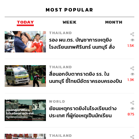
รองที่ได้มาตรฐาน
MOST POPULAR
TODAY
WEEK
MONTH
THAILAND
รอง ผบ.ตร. บัญชาการเหตุยิง
1.5K
โรงเรียนเทพศิรินทร์ นนทบุรี สั่ง
ค้นหา 2 รอบยืนยันไร้คนติดค้าง พบ
ศพปู่-ย่าที่บ้านพักผู้ก่อเหตุ
THAILAND
สื่อนอกจับตากราดยิง รร. ใน
1.3K
นนทบุรี ชี้ไทยมีอัตราครอบครองปืน
สูงในระดับต้นของภูมิภาค
ดุลยภาพที่ดีที่สุด:
Legacy for a better world
WORLD
ย้อนเหตุกราดยิงในโรงเรียนต่าง
สิงห์ เอสเตท ยังสะท้อนความสมดุลของการใช้ชีวิตผ่าน
875
ประเทศ ที่ผู้ก่อเหตุเป็นนักเรียน
แนวคิดความยั่งยืนของผู้อยู่อาศัยและสิ่งแวดล้อมภายใน
โครงการ ด้วยการแบ่งพื้นที่ส่วนกลางและส่วนตัวอย่างสมดุล
ให้พื้นที่กับธรรมชาติมากเป็นพิเศษ เพื่อส่งต่อพลังบวกและ
THAILAND