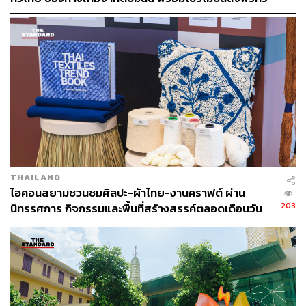
ประเทศ ส่งไว สั่งก่อนเที่ยง ได้ของวันถัดไป ส่งสินค้าแบบ
เย็นตรงจากโรงงาน [ADVERTORIAL]
คุณภาพที่ดีที่สุด
:
Legacy in everyday
comforts
SIRANINN Residences
นอกจากวัสดุและฟังก์ชันต่างๆ ใน
ระดับ Best in Class แล้ว ยังให้ความสำคัญกับวิธีคิดในการ
สร้างบ้านเพื่อคุณภาพที่ดีที่สุด ด้วยการใส่ใจในรายละเอียด
ของความสะดวกสบายและความปลอดภัยของผู้อยู่อาศัย มี
การออกแบบทุกพื้นที่ภายในบ้านให้ตอบโจทย์กิจกรรมของ
THAILAND
ทุกคนในครอบครัว และคิดเผื่อไปถึงอนาคตให้สามารถขยาย
ไอคอนสยามชวนชมศิลปะ-ผ้าไทย-งานคราฟต์ ผ่าน
และปรับเปลี่ยนได้อย่างไร้ขีดจำกัด หรือแม้แต่การออกแบบที่
203
นิทรรศการ กิจกรรมและพื้นที่สร้างสรรค์ตลอดเดือนวัน
คำนึงถึง Shading ของบ้าน เพื่อให้แสงสว่างจากแสง
แม่ [ADVERTORIAL]
ธรรมชาติส่องถึง เพิ่มความรู้สึกโปร่งโล่งมากยิ่งขึ้น
เสริมความสะดวกสบายในการดูแลบ้านให้ง่ายยิ่งขึ้นด้วย
ระบบเตือนการบำรุงรักษา หรือบ้านที่สามารถตรวจสุขภาพ
ตัวเองได้ และระบบรักษาความปลอดภัยอย่างครบวงจรและ