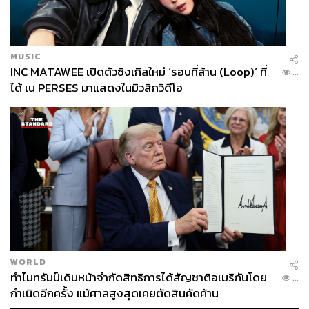
สวยงามเหนือกาลเวลา แม้จะถูกส่งมอบจากรุ่นสู่รุ่น
ภายในโครงการออกแบบด้วยการผสมผสานธรรมชาติให้เข้า
กับการใช้ชีวิตของผู้อยู่อาศัย สะท้อน Stylish Luxury
MUSIC
Lifestyle
และยังเน้นการออกแบบที่มีความเป็นคนรุ่นใหม่
INC MATAWEE เปิดตัวซิงเกิลใหม่ ‘รอบที่ล้าน (Loop)’ ที่
...
ใส่ใจในทุกรายละเอียด ทุกฟังก์ชันต้องตอบโจทย์ไลฟ์สไตล์
ได้ เน PERSES มาแสดงในมิวสิกวิดีโอ
ของทุกคนในครอบครัว นำเสนอผ่าน 3
แบบบ้าน ได้แก่
WORLD
ทำไมทรัมป์เดินหน้าจำกัดสิทธิการได้สัญชาติอเมริกันโดย
...
กำเนิดอีกครั้ง แม้ศาลสูงสุดเคยตัดสินคัดค้าน
Residence 1
พื้นที่ 830 ตารางเมตร ที่ดินเริ่มต้น 220