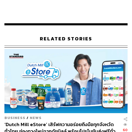
มากไปกว่านั้น สิงห์ เอสเตท เข้าใจดีว่าไม่มีสมบัติอะไรจะมี
ค่าไปกว่าบ้านที่สร้างความทรงจำที่มีคุณค่าและพร้อมส่งต่อ
จากรุ่นสู่รุ่น ด้วยเหตุนี้เองจึงตั้งใจส่งมอบคุณค่าดังกล่าว ผ่าน
การออกแบบในทุกดีเทล ให้ทุกโมเมนต์ ทุกวัน ทุกกิจกรรม
RELATED STORIES
ในศิรนินทร์ เรสซิเดนเซส เป็นที่จดจำเพื่อความสุขของคน 3
เจเนอเรชัน ผ่านปรัชญา 3 ข้อ ได้แก่
BUSINESS
/
NEWS
‘Dutch Mill eStore’ เสิร์ฟความอร่อยถึงมือทุกจังหวัด
60
ทั่วไทย ช่องทางใหม่จากดัชมิลล์ พร้อมโปรโมชันส่งฟรีทั่ว