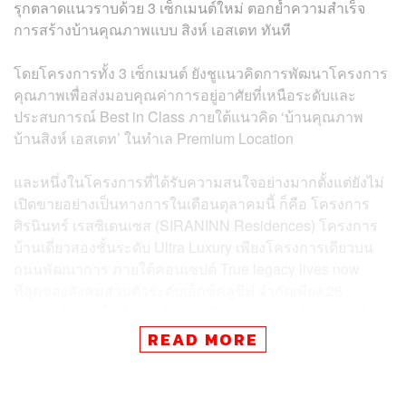
รุกตลาดแนวราบด้วย 3 เซ็กเมนต์ใหม่ ตอกย้ำความสำเร็จ
การสร้างบ้านคุณภาพแบบ สิงห์ เอสเตท ทันที
โดยโครงการทั้ง 3 เซ็กเมนต์ ยังชูแนวคิดการพัฒนาโครงการ
คุณภาพเพื่อส่งมอบคุณค่าการอยู่อาศัยที่เหนือระดับและ
ประสบการณ์ Best in Class ภายใต้แนวคิด ‘บ้านคุณภาพ
บ้านสิงห์ เอสเตท’ ในทำเล Premium Location
และหนึ่งในโครงการที่ได้รับความสนใจอย่างมากตั้งแต่ยังไม่
เปิดขายอย่างเป็นทางการในเดือนตุลาคมนี้ ก็คือ โครงการ
ศิรนินทร์ เรสซิเดนเซส (SIRANINN Residences) โครงการ
บ้านเดี่ยวสองชั้นระดับ Ultra Luxury เพียงโครงการเดียวบน
ถนนพัฒนาการ ภายใต้คอนเซปต์ True legacy lives now
ที่สุดของสังคมส่วนตัวระดับเอ็กซ์คลูซีฟ จำกัดเพียง 28
ครอบครัว บนพื้นที่ 23 ไร่ ราคาเริ่มต้น 65-180 ล้านบาท ใกล้
ทองหล่อเพียง
5 กิโลเมตร มีมูลค่ารวมโครงการ 2.9 พันล้าน
READ MORE
บาท