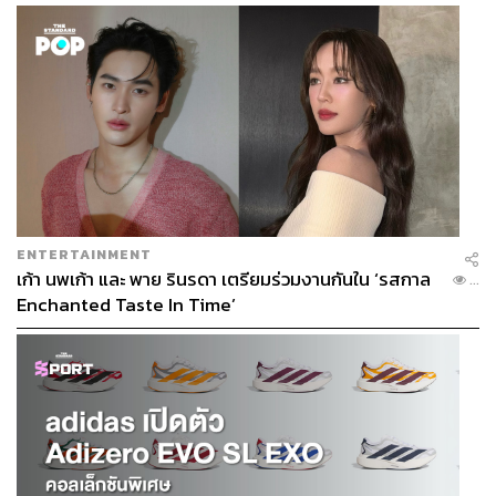
ตารางวา 5
ห้องนอน 6
ห้องน้ำ รองรับที่จอดรถสูงสุด 8
คัน จุดเด่นอยู่ที่ Court
กลางบ้าน สามารถดีไซน์เป็น
พื้นที่สวนได้ ในขณะที่ชั้นบนสามารถมองเห็นสวนกลาง
บ้านได้จากชั้น 2 สร้างความโปร่งโล่งสบายให้กับบ้าน
ENTERTAINMENT
เก้า นพเก้า และ พาย รินรดา เตรียมร่วมงานกันใน ‘รสกาล
...
Enchanted Taste In Time’
Residence 2
พื้นที่ 682 ตารางเมตร ที่ดินเริ่มต้น 152
ตารางวา 5 ห้องนอน 6
ห้องน้ำ สามารถจอดรถได้สูงสุด
8 คัน