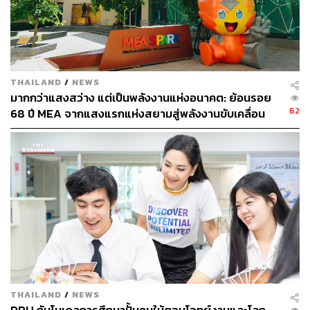
เดินสายไฟใต้ดินทั้งโครงการ พร้อมบริการอื่นด้านการอยู่
อาศัยที่จะมาเติมเต็มการใช้ชีวิตประจำวัน ไม่ว่าจะเป็น
บริการทำความสะอาด ดูแลสวน ซักผ้า หรือบริการล้างเครื่อง
ปรับอากาศ
THAILAND
/
NEWS
มากกว่าแสงสว่าง แต่เป็นพลังงานแห่งอนาคต: ย้อนรอย
62
68 ปี MEA จากแสงแรกแห่งสยามสู่พลังงานขับเคลื่อน
เมือง ผ่าน MEA SPARK
THAILAND
/
NEWS