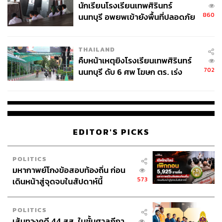
ความสดชื่นของธรรมชาติผ่านมาสู่ผู้พักอาศัย นอกจากนี้ยัง
นักเรียนโรงเรียนเทพศิรินทร์
860
ออกแบบเพื่อการใช้พลังงานอย่างยั่งยืน สร้างพลังงานสะอาด
นนทบุรี อพยพเข้ายังพื้นที่ปลอดภัย
ชั่วคราว หลังเหตุใช้อาวุธปืนภายใน
เพื่อการใช้งานในเวลากลางวันด้วยการติดตั้ง
Solar Power
โรงเรียนคลี่คลาย
บนหลังคาของบ้านทุกหลัง มีการนำพลังงานกลับมาใช้งาน
THAILAND
อีกครั้งในพื้นที่ส่วนกลาง เพื่อเป็นการประหยัดพลังงาน
คืบหน้าเหตุยิงโรงเรียนเทพศิรินทร์
สำหรับผู้อยู่อาศัย
702
นนทบุรี ดับ 6 ศพ โฆษก ตร. เร่ง
สอบปมขโมยปืนปู่ก่อเหตุ
ดุลยภาพที่ดีที่สุด ยังสะท้อนผ่านการสร้างสังคมคุณภาพระดับ
เอ็กซ์คลูซีฟบนพื้นที่ 23
ไร่ มีเพียง 28 ครอบครัวเท่านั้น แยก
ส่วนกลางกับ Residential
อย่างชัดเจน ทำให้เกิดความเป็น
ส่วนตัวสูงสุดและบ้านถูกล้อมด้วยถนนภายในโครงการ จึง
EDITOR'S PICKS
ไม่มีหลังใดติดรั้วโครงการ
POLITICS
มหากาพย์โกงข้อสอบท้องถิ่น ก่อน
573
เดินหน้าสู่จุดจบในสัปดาห์นี้
POLITICS
เส้นทางคดี 44 สส. ในชั้นศาลฎีกา