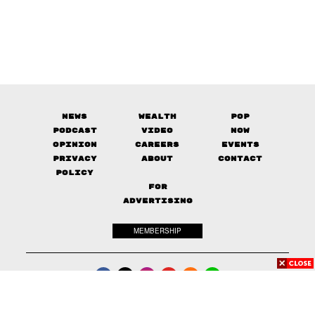
News
Wealth
Pop
Podcast
Video
Now
Opinion
Careers
Events
Privacy
About
Contact
Policy
FOR
ADVERTISING
MEMBERSHIP
© 2017-
2026
The Standard. All rights reserved.