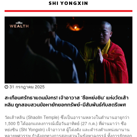
SHI YONGXIN
31 กรกฎาคม 2025
สะเทือนศรัทธาแดนมังกร! เจ้าอาวาส ‘ซือหย่งซิน’ แห่งวัดเส้า
หลิน ถูกสอบสวนข้อหายักยอกทรัพย์-มีสัมพันธ์กับสตรีเพศ
วัดเส้าหลิน (Shaolin Temple) ซึ่งเป็นอารามหลวงในตำนานอายุกว่า
1,500 ปี ได้ออกแถลงการณ์เมื่อวันอาทิตย์ (27 ก.ค.) ที่ผ่านมาว่า ซือ
หย่งซิน (Shi Yongxin) เจ้าอาวาส ผู้โด่งดัง และดำรงตำแหน่งมานาน
หลายทศวรรษ กำลังถูกทางการสอบสวนในข้อหาฉกรรจ์ ทั้งการยักยอก