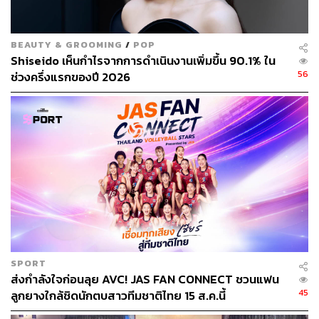
อ้างอิง:
https://www.wsj.com/world/china/a-buddhist-monks-a
BEAUTY & GROOMING
/
POP
lleged-indulgence-in-money-and-sex-transfixes-chin
Shiseido เห็นกำไรจากการดำเนินงานเพิ่มขึ้น 90.1% ใน
a-4b8b55f4
56
ช่วงครึ่งแรกของปี 2026
https://www.afr.com/world/asia/china-probes-celebrit
y-monk-for-embezzlement-sex-misconduct-2025072
8-p5migl
https://edition.cnn.com/2025/07/28/china/china-shaol
in-abbot-shi-yongxin-investigation-intl-hnk
สามารถติดตาม THE STANDARD WEALTH
ผ่านแอปพลิเคชันต่างๆ ที่คุณสะดวกหรือใช้งานอยู่แล้วได้เลย
SPORT
ส่งกำลังใจก่อนลุย AVC! JAS FAN CONNECT ชวนแฟน
45
ลูกยางใกล้ชิดนักตบสาวทีมชาติไทย 15 ส.ค.นี้
TAGS:
ศาสนาพุทธ
เจ้าอาวาส
พระ
Shi Yongxin