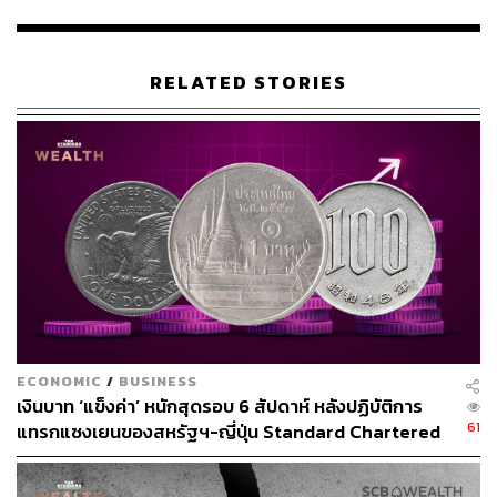
จากสถานปฏิบัติธรรมอันเงียบสงบให้กลายเป็นอาณาจักร
‘ธุรกิจ’ ที่มีมูลค่ามหาศาล เขาได้นำชื่อเสียงด้านกังฟูมาต่อย
อดในเชิงพาณิชย์อย่างเต็มรูปแบบ ทั้งการจัดการแสดงกังฟู
RELATED STORIES
ทั่วโลก, ขายสินค้าที่ระลึก และระดมทุนเพื่อสร้างสาขาใน
ต่างประเทศ
โดยครั้งหนึ่งเขาเคยสร้างเสียงฮือฮาด้วยการเซ็นเช็คมูลค่า 3
ล้านดอลลาร์ (ประมาณ 98 ล้านบาท) เพื่อสร้างวัดเส้าหลิน
สาขาในประเทศออสเตรเลีย
แน่นอนว่าแนวทางดังกล่าวได้สร้างเสียงวิพากษ์วิจารณ์อย่าง
หนักว่าเป็นการทำลายรากฐานทางจิตวิญญาณของวัดเส้า
หลินด้วยลัทธิทุนนิยม แต่ ซือหย่งซิน ก็ได้ออกมาปกป้อง
แนวทางของตนเองมาโดยตลอด
ECONOMIC
/
BUSINESS
เงินบาท ‘แข็งค่า’ หนักสุดรอบ 6 สัปดาห์ หลังปฏิบัติการ
โดยให้เหตุผลว่านี่คือสิ่งจำเป็นเพื่อให้วัดสามารถอยู่รอดได้ใน
61
แทรกแซงเยนของสหรัฐฯ-ญี่ปุ่น Standard Chartered
โลกยุคใหม่และเป็นการเผยแผ่
พุทธศาสนา
ไปในตัว “มันไม่
เปิดเป้าสิ้นปีนี้จ่อแข็งต่อแตะ 32.50 บาทต่อดอลลาร์
เพียงแต่จะช่วยส่งเสริมศาสนา แต่ยังช่วยแก้ปัญหาปากท้อง
ของเราด้วย แล้วทำไมถึงจะไม่ชอบล่ะ?” เขาเขียนไว้ใน