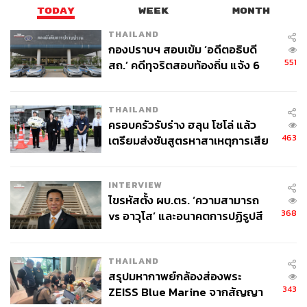
TODAY
WEEK
MONTH
THAILAND
กองปราบฯ สอบเข้ม ‘อดีตอธิบดี
551
สถ.’ คดีทุจริตสอบท้องถิ่น แจ้ง 6
ข้อหาหนัก จ่อชง ป.ป.ช. 12 ส.ค. นี้
THAILAND
ครอบครัวรับร่าง ฮลุน โซโล่ แล้ว
463
เตรียมส่งชันสูตรหาสาเหตุการเสีย
ชีวิต
INTERVIEW
ไขรหัสตั้ง ผบ.ตร. ‘ความสามารถ
368
vs อาวุโส’ และอนาคตการปฏิรูปสี
กากี กับ พล.ต.อ. เอก อังสนานนท์
THAILAND
สรุปมหากาพย์กล้องส่องพระ
343
ZEISS Blue Marine จากสัญญา