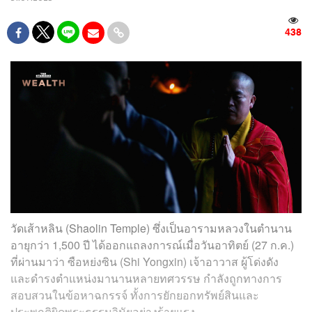
438
วัดเส้าหลิน (Shaolin Temple) ซึ่งเป็นอารามหลวงในตำนาน
อายุกว่า 1,500 ปี ได้ออกแถลงการณ์เมื่อวันอาทิตย์ (27 ก.ค.)
ที่ผ่านมาว่า ซือหย่งซิน (Shi Yongxin) เจ้าอาวาส ผู้โด่งดัง
และดำรงตำแหน่งมานานหลายทศวรรษ กำลังถูกทางการ
สอบสวนในข้อหาฉกรรจ์ ทั้งการยักยอกทรัพย์สินและ
ประพฤติผิดพระธรรมวินัยอย่างร้ายแรง