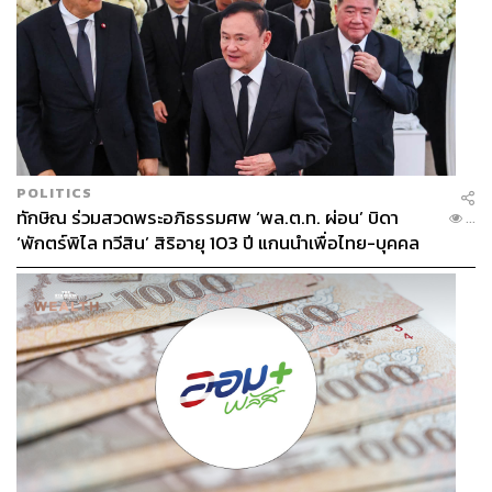
POLITICS
ทักษิณ ร่วมสวดพระอภิธรรมศพ ‘พล.ต.ท. ผ่อน’ บิดา
...
‘พักตร์พิไล ทวีสิน’ สิริอายุ 103 ปี แกนนำเพื่อไทย-บุคคล
หลากวงการร่วมอาลัย