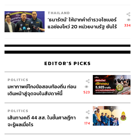
ผลิต 8.3 ล้าน สู่ข้อพิพาท ‘มา
เวลล์ฯ’ ฟ้อง ‘โทน บางแค’ ผิดนัด
THAILAND
จ่ายหนี้-แอบระบุแบรนด์
‘ธนารัตน์’ ให้ปากคำตำรวจไซเบอร์
334
แฉช่องโหว่ 20 หน่วยงานรัฐ ยันไร้
นัยทางการเมือง
EDITOR'S PICKS
POLITICS
มหากาพย์โกงข้อสอบท้องถิ่น ก่อน
523
เดินหน้าสู่จุดจบในสัปดาห์นี้
POLITICS
เส้นทางคดี 44 สส. ในชั้นศาลฎีกา
174
จะรู้ผลเมื่อไร