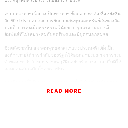
ตามแถลงการณ์อย่างเป็นทางการ ข้อกล่าวหาต่อ ซือหย่งซิน
วัย 59 ปี ประกอบด้วยการยักยอกเงินทุนและทรัพย์สินของวัด
รวมถึงการละเมิดพระธรรมวินัยอย่างรุนแรงจากการมี
สัมพันธ์ที่ไม่เหมาะสมกับสตรีเพศและมีบุตรนอกสมรส
ซึ่งหลังจากนั้น สมาคมพุทธศาสนาแห่งประเทศจีนซึ่งเป็น
องค์กรภายใต้การกำกับของรัฐ ก็ได้ออกมาประณามการกระ
ทำของเขาว่า ‘เป็นการประพฤติผิดอย่างร้ายแรง’ และมีมติให้
ถอดถอนสมณศักดิ์ของเขาทันที
ข่าวอื้อฉาวนี้ได้แพร่สะพัดอย่างรวดเร็วในโลกโซเชียลของ
จีน โดยแฮชแท็กที่เกี่ยวข้องกับการสอบสวน ซือหย่งซิน บน
READ MORE
แพลตฟอร์ม Weibo มียอดเข้าชมสูงกว่า 860 ล้านครั้งภายใน
เวลาไม่กี่วัน
ประชาชนจำนวนมากต่างตั้งคำถามด้วยความกังขาว่า “เมื่อ
10 ปีก่อนก็เคยมีคนร้องเรียนเขาแล้ว ใครกันที่คอยปกป้องเขา