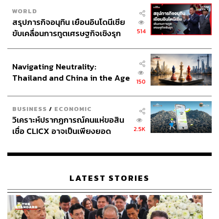
WORLD
สรุปภารกิจอนุทิน เยือนอินโดนีเซีย
514
ขับเคลื่อนการทูตเศรษฐกิจเชิงรุก
ประกาศหุ้นส่วนยุทธศาสตร์ไทย –
อินโดนีเซีย
Navigating Neutrality:
Thailand and China in the Age
150
of a New Global Order
BUSINESS
/
ECONOMIC
วิเคราะห์ปรากฏการณ์คนแห่ขอสิน
2.5K
เชื่อ CLICX อาจเป็นเพียงยอด
ภูเขาน้ำแข็ง ของปัญหาหนี้ครัว
เรือนไทยที่ถูกซุกไว้
LATEST STORIES