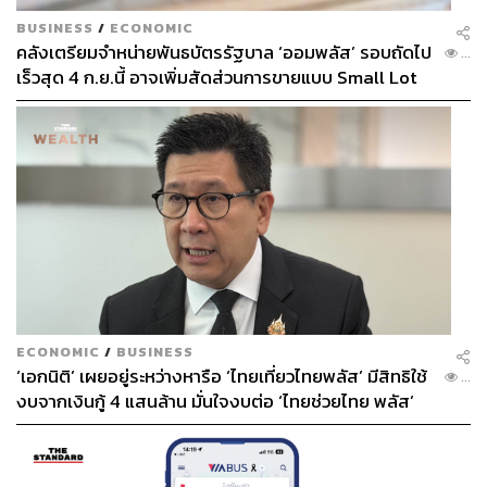
BUSINESS
/
ECONOMIC
คลังเตรียมจำหน่ายพันธบัตรรัฐบาล ‘ออมพลัส’ รอบถัดไป
...
เร็วสุด 4 ก.ย.นี้ อาจเพิ่มสัดส่วนการขายแบบ Small Lot
First มากขึ้น
ECONOMIC
/
BUSINESS
‘เอกนิติ’ เผยอยู่ระหว่างหารือ ‘ไทยเที่ยวไทยพลัส’ มีสิทธิใช้
...
งบจากเงินกู้ 4 แสนล้าน มั่นใจงบต่อ ‘ไทยช่วยไทย พลัส’
เฟส 2 มีเพียงพอ