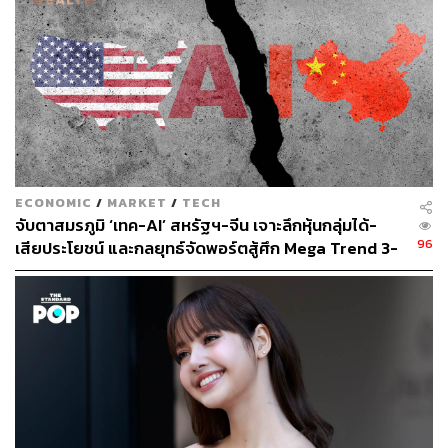
บันทึกความทรงจำ
นี่ไม่ใช่ครั้งแรกที่ ซือหย่งซิน ต้องเผชิญข้อกล่าวหา ‘อื้อฉาว’
เช่นนี้ ย้อนกลับไปเมื่อประมาณ 10 ปีก่อน เขาเคยถูกร้องเรียน
ในข้อหาที่คล้ายคลึงกันมาแล้ว ทั้งเรื่องการยักยอกเงิน, การมี
สัมพันธ์สวาท และการมีบุตรนอกสมรส แต่ท้ายที่สุดแล้ว
ทางการก็ได้สั่งยุติการสอบสวนไปในปี 2017 โดยให้เหตุผลว่า
มีหลักฐานไม่เพียงพอ
ECONOMIC
/
MARKET
/
TECH
จับตาสมรภูมิ ‘เทค-AI’ สหรัฐฯ-จีน เจาะลึกหุ้นกลุ่มได้-
ยังไม่เป็นที่แน่ชัดว่าอะไรคือชนวนที่ทำให้เกิดการสอบสวน
96
เสียประโยชน์ และกลยุทธ์จัดพอร์ตสู้ศึก Mega Trend 3-
ครั้งใหม่นี้ขึ้น แต่มีรายงานจากนิตยสาร Caixin ว่าทางการได้
5 ปีข้างหน้า
สั่งห้าม ซือหย่งซิน เดินทางออกนอกประเทศหลังจากที่เขา
กลับมาจากการเดินทางในต่างแดนเมื่อช่วงต้นปี ก่อนที่เจ้า
หน้าที่จะเข้ามาควบคุมการบริหารจัดการภายในวัดเมื่อเดือน
พฤษภาคมที่ผ่านมา ซึ่งบ่งชี้ว่าการสอบสวนครั้งนี้มีความ
จริงจังกว่าในอดีตมาก
ภาพ:
Cancan Chu/Getty Images