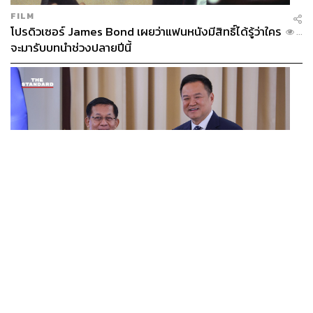
FILM
โปรดิวเซอร์ James Bond เผยว่าแฟนหนังมีสิทธิ์ได้รู้ว่าใคร
...
จะมารับบทนำช่วงปลายปีนี้
WORLD
อนุทิน-มินอ่องหล่าย ออกแถลงการณ์ร่วม หนุนความร่วม
...
มือรอบด้าน ยกระดับปราบอาชญากรรมข้ามชาติ แก้ปัญหา
หมอกควัน-มลพิษทางน้ำ