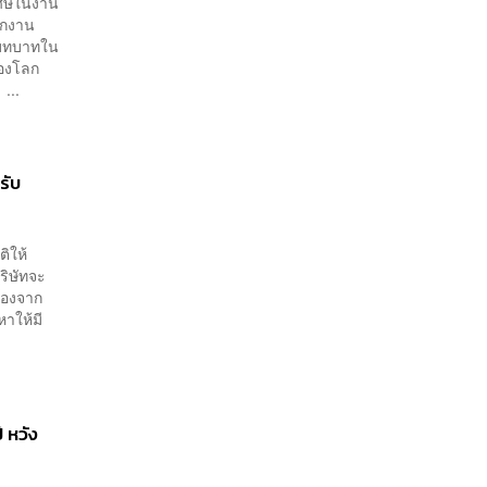
เศษในงาน
ักงาน
มีบทบาทใน
ของโลก
...
รับ
ิให้
ริษัทจะ
ื่องจาก
าให้มี
 หวัง