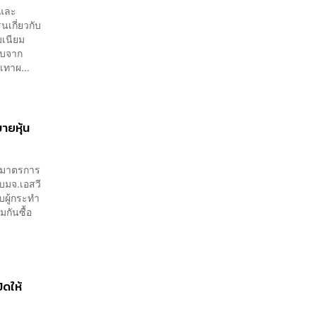
์และ
นเกี่ยวกับ
เนียม
ะทบจาก
เทาผ...
ขายหุ้น
ช้มาตรการ
บมจ.เอสวี
บผู้กระทำ
มกันซื้อ
ิดให้