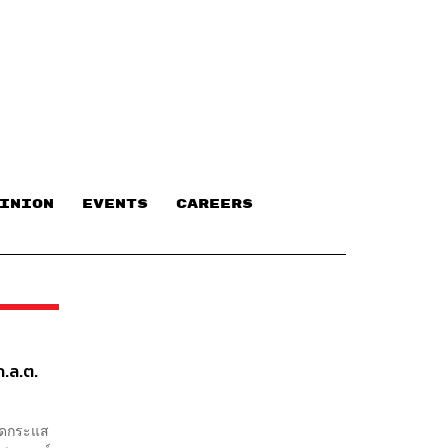
INION
EVENTS
CAREERS
ก.ล.ต.
กิดกระแส