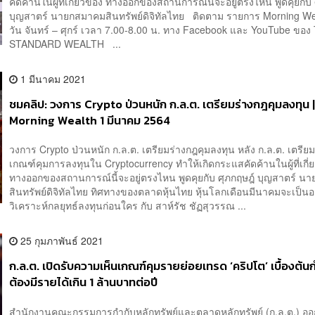
คัดค้านในผู้ที่เกี่ยวข้อง ทางออกของสถานการณ์นี้จะอยู่ตรงไหน พูดคุยกับ
บุญสาตร์ นายกสมาคมสินทรัพย์ดิจิทัลไทย ติดตาม รายการ Morning Wea
วัน จันทร์ – ศุกร์ เวลา 7.00-8.00 น. ทาง Facebook และ YouTube ของ
STANDARD WEALTH ...
1 มีนาคม 2021
ชมคลิป: วงการ Crypto ป่วนหนัก ก.ล.ต. เตรียมร่างกฎคุมลงทุน 
Morning Wealth 1 มีนาคม 2564
วงการ Crypto ป่วนหนัก ก.ล.ต. เตรียมร่างกฎคุมลงทุน หลัง ก.ล.ต. เตรีย
เกณฑ์คุมการลงทุนใน Cryptocurrency ทำให้เกิดกระแสคัดค้านในผู้ที่เกี่
ทางออกของสถานการณ์นี้จะอยู่ตรงไหน พูดคุยกับ ศุภกฤษฎ์ บุญสาตร์ 
สินทรัพย์ดิจิทัลไทย ทิศทางของตลาดหุ้นไทย หุ้นโลกเดือนมีนาคมจะเป็นอ
วิเคราะห์กลยุทธ์ลงทุนก่อนใคร กับ สาห์รัช ชัฏสุวรรณ ...
25 กุมภาพันธ์ 2021
ก.ล.ต. เปิดรับความเห็นเกณฑ์คุมรายย่อยเทรด ‘คริปโต’ เบื้องต้
ต้องมีรายได้เกิน 1 ล้านบาทต่อปี
สำนักงานคณะกรรมการกำกับหลักทรัพย์และตลาดหลักทรัพย์ (ก.ล.ต.) อ