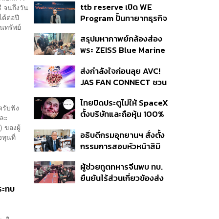
ttb reserve เปิด WE
ี จนถึงวัน
ปี 2026
ด้ต่อปี
Program ปั้นทายาทธุรกิจ
ินทรัพย์
รุ่นสองสานต่อความมั่งคั่ง
สรุปมหากาพย์กล้องส่อง
ตั้งเป้าขยายฐานลูกค้าแตะ
พระ ZEISS Blue Marine
11,000 ราย ดัน AUM
จากสัญญาผลิต 8.3 ล้าน
เติบโต 10% ต่อปีในอีก 3-5
ส่งกำลังใจก่อนลุย AVC!
สู่ข้อพิพาท ‘มาเวลล์ฯ’
ปีข้างหน้า
น
JAS FAN CONNECT ชวน
ฟ้อง ‘โทน บางแค’ ผิดนัด
แฟนลูกยางใกล้ชิดนักตบ
จ่ายหนี้-แอบระบุแบรนด์
ไทยปิดประตูไม่ให้ SpaceX
สาวทีมชาติไทย 15 ส.ค.นี้
รับฟัง
ตั้งบริษัทและถือหุ้น 100%
และ
ในไทย ชี้ดาวเทียมวงโคจร
 ของผู้
อธิบดีกรมอุทยานฯ สั่งตั้ง
ต่ำเป็นเรื่องอธิปไตย ไม่
ทุนที่
กรรมการสอบหัวหน้าสิมิ
ยอมแลกในโต๊ะเจรจาการ
ลัน ปมปล่อย ‘วีระ’ เข้าพัก
ค้า
ผู้ช่วยทูตทหารจีนพบ ทบ.
แรม ทั้งที่ประกาศห้ามค้าง
ยืนยันไร้ส่วนเกี่ยวข้องส่ง
คืนตั้งแต่ปี 61
กระทบ
อาวุธให้กัมพูชาใช้รบ
ชายแดน ย้ำจริงใจต่อไทย
หวังเห็นทางออกสันติวิธี