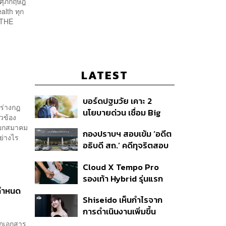
 ศุภกฤษฎ์
lth ทุก
 THE
LATEST
|
บอร์ดปฐมวัย เคาะ 2
มร่างกฎ
นโยบายด่วน เชื่อม Big
ยวข้อง
Data 13 หลักอุดช่องโหว่
นายกสมาคม
กองปราบฯ สอบเข้ม ‘อดีต
เด็กตกหล่น-ห้ามสอบ
ย่างไร
อธิบดี สถ.’ คดีทุจริตสอบ
แข่งขันเด็กเล็ก เน้นเรียนรู้
ท้องถิ่น แจ้ง 6 ข้อหาหนัก
ผ่านการเล่น
Cloud X Tempo Pro
จ่อชง ป.ป.ช. 12 ส.ค. นี้
รองเท้า Hybrid รุ่นแรก
ของ On
นกำหนด
Shiseido เห็นกำไรจาก
การดำเนินงานเพิ่มขึ้น
90.1% ในช่วงครึ่งแรกของ
อกเอกสาร