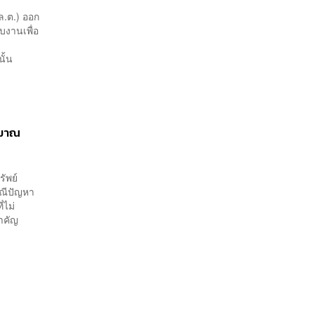
ล.ต.) ออก
บงานเพื่อ
 นั้น
ริมาณ
ัพย์
รณีปัญหา
่ไม่
ำคัญ