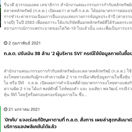
รื่นวดี สุวรรณมงคล เลขาธิการ สำนักงานคณะกรรมการกำกับหลักทรัพย
ตลาดหลักทรัพย์ (ก.ล.ต.) เปิดเผยว่า ตามที่ ก.ล.ต. ได้ออกมาตรการผ่อนปร
การชำระค่าธรรมเนียมการยื่นแบบแสดงรายการข้อมูลประจำปี (ค่าธรรม
รายปี) ในปี 2563 เพื่อลดภาระให้แก่บริษัทที่ออกหลักทรัพย์ที่ได้รับผลกร
สถานการณ์การแพร่ระบาดของโควิด-19 ไปแล้วนั้น และเพื่อเป็นการบรร
2 กุมภาพันธ์ 2021
ก.ล.ต. ปรับเงิน 38 ล้าน ‘2 ผู้บริหาร SVI’ กรณีใช้ข้อมูลภายในซื้อ
สำนักงานคณะกรรมการกำกับหลักทรัพย์และตลาดหลักทรัพย์ (ก.ล.ต.) ใ
ลงโทษทางแพ่งกับผู้กระทำความผิด 2 ราย กรณีอาศัยข้อมูลภายในซื้อหุ้น 
ไอ หรือ SVI ก.ล.ต. เปิดเผยการดำเนินคดีด้วยมาตรการลงโทษทางแพ่งกั
ความผิด 2 ราย ได้แก่ พงษ์ศักดิ์ โล่ห์ทองคำ และ นนทิยา พลวัฒน์ กรณีร่ว
หุ้น SVI โดยรู้หรือครอบครองข้อมูลภายใน ซึ่ง...
21 มกราคม 2021
‘บิทคับ’ แจงเร่งแก้ปัญหาตามที่ ก.ล.ต. สั่งการ เผยล่าสุดกลับมาเป
บริการแอปพลิเคชันได้แล้ว