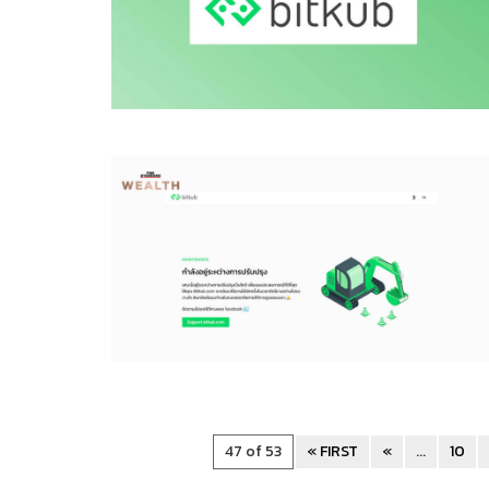
47 of 53
« FIRST
«
...
10