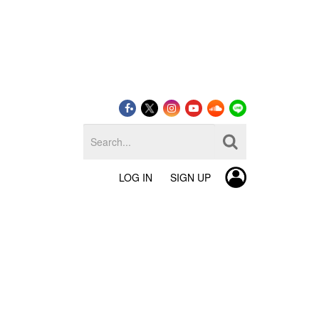
LOG IN
SIGN UP