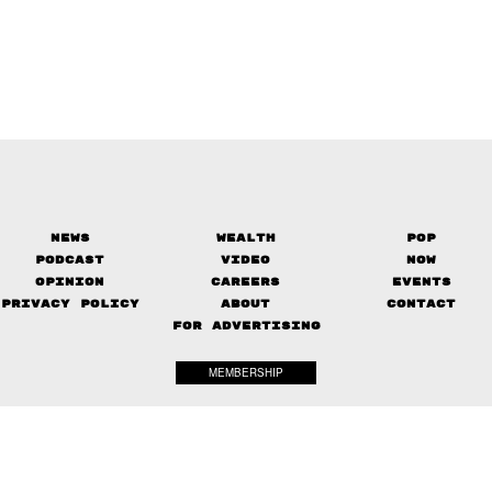
News
Wealth
Pop
Podcast
Video
Now
Opinion
Careers
Events
Privacy Policy
About
Contact
FOR ADVERTISING
MEMBERSHIP
© 2017-
2026
The Standard. All rights reserved.