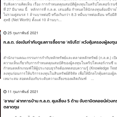
รับฟังความคิดเห็น เรื่อง การกำหนดคุณสมบัติผู้ลงทุนในคริปโตเคอร์เรนซ
ที่ 27 มีนาคม นี้ หลักการที่ ก.ล.ต. เสนอคือ กำหนดให้นักลงทุนต้องมีรายไ
ไม่รวมคู่สมรส 1 ล้านบาทต่อปี หรือเกินกว่า 8.3 หมื่นบาทต่อเดือน หรือมีส
สุทธิ (Net Worth) ตั้งแต่ 10 ล้านบา...
25 กุมภาพันธ์ 2021
ก.ล.ต. จ่อเข้มกำกับดูแลการซื้อขาย ‘คริปโต’ หวังคุ้มครองผู้ลงทุ
สำนักงานคณะกรรมการกำกับหลักทรัพย์และตลาดหลักทรัพย์ (ก.ล.ต.) เปิด
ความเห็นเกี่ยวกับการกำหนดคุณสมบัติของผู้ลงทุนในคริปโตเคอร์เรนซี 
กำหนดหลักเกณฑ์ให้ผู้ประกอบธุรกิจต้องทดสอบความรู้ (Knowledge Test)
ลงทุนก่อนการให้บริการลงทุนในสินทรัพย์ดิจิทัล เพื่อให้มีกลไกคุ้มครองผู้ลง
เหมาะสม สอดคล้องกับระดับความเสี่ยงของผลิตภัณฑ์ ...
11 กุมภาพันธ์ 2021
‘อาคม’ ฝากการบ้าน ก.ล.ต. คุมเสี่ยง 5 ด้าน จับตาบิตคอยน์ห่วง
ตลาดทุน