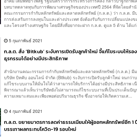
อาคม เติมพิทยาไพสิฐ รัฐมนตรีว่าการกระทรวงการคลัง กล่าวปาฐกถาพิ
บทบาทตลาดทุนกับการพัฒนาเศรษฐกิจของประเทศปี 2564 ที่จัดโดยสำน
คณะกรรมการกำกับหลักทรัพย์และตลาดหลักทรัพย์ (ก.ล.ต.) ว่า ก.ล.ต. 
การส่งเสริมการลงทุนในและต่างประเทศ ยังต้องรับกับการเปลี่ยนแปลง
และโครงสร้างเศรษฐกิจ โดยมีสิ่งที่อยากจะฝาก ก.ล.ต. ดูแล 5 ด้าน ได้แก่ 
5 กุมภาพันธ์ 2021
ก.ล.ต. สั่ง ‘Bitkub’ ระงับการเปิดรับลูกค้าใหม่ จี้แก้ไขระบบให้รอง
ธุรกรรมได้อย่างมีประสิทธิภาพ
สำนักงานคณะกรรมการกำกับหลักทรัพย์และตลาดหลักทรัพย์ (ก.ล.ต.) มีมต
บริษัท บิทคับ ออนไลน์ จำกัด (Bitkub) ระงับการเปิดรับลูกค้าใหม่ จนกว่าบ
แก้ไขระบบงานให้มั่นใจได้ว่าสามารถให้บริการได้อย่างมีประสิทธิภาพ เน
พิจารณาแล้วเห็นว่าบริษัทยังไม่สามารถแก้ไขระบบงานที่เป็นประเด็นปัญห
ความเหมาะสมและเพียงพอต่อปริมาณธุรกิจ ซึ่งอาจก่อให้เกิดความเส...
4 กุมภาพันธ์ 2021
ก.ล.ต. ขยายมาตรการลดค่าธรรมเนียมให้ผู้ออกหลักทรัพย์อีก 1 ปี
บรรเทาผลกระทบโควิด-19 รอบใหม่