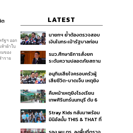
LATEST
ลิต
นายกฯ ย้ำต้องตรวจสอบ
หรัฐฯ ออก
เงินในกระเป๋ารัฐบาลก่อน
เท้าผ้าใบ
เคาะลุยไทยช่วยไทย พลัส
ยามของ
รมว.ศึกษาธิการสั่งยก
เฟส 2 หรือปรับเกณฑ์
ีฬาราย
ระดับความปลอดภัยสถาน
50:50 ยันเงินคงคลัง
ศึกษาทั่วประเทศ ขอหยุด
รัฐบาลแข็งแรง
อนุทินเสียใจครอบครัวผู้
แชร์เพื่อระงับพฤติกรรม
เสียชีวิต-บาดเจ็บ เหตุยิง
เลียนแบบ หลังเหตุยิงใน
ใน รร. สั่งเยียวยาจิตใจ
โรงเรียน
คืบหน้าเหตุยิงโรงเรียน
เดินหน้าแก้ กม.คุมอาวุธปืน
เทพศิรินทร์นนทบุรี ดับ 6
ชี้ผู้ปกครองต้องร่วมรับผิด
ศพ โฆษก ตร. เร่งสอบปม
ชอบ
Stray Kids กลับมาพร้อม
ขโมยปืนปู่ก่อเหตุ
มินิอัลบั้ม THIS & THAT ที่
สะท้อนตัวตนดนตรีอัน
รอง ผบ.ตร. ลงพื้นที่ตรวจ