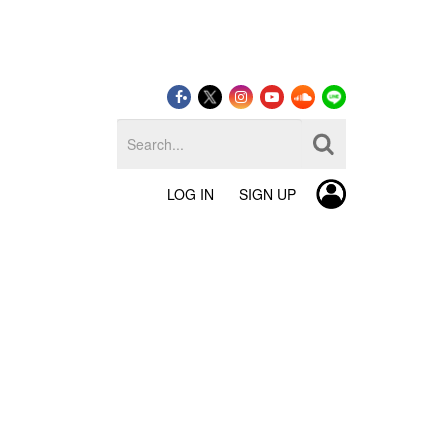
LOG IN
SIGN UP