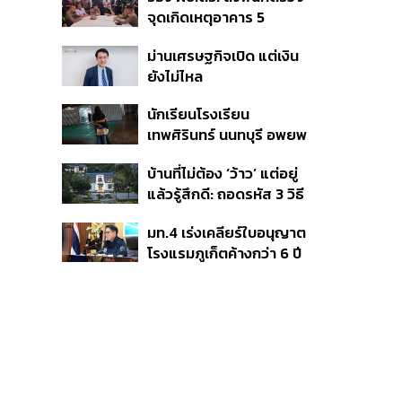
หลากหลายของวง
จุดเกิดเหตุอาคาร 5
รร.เทพศิรินทร์ นนทบุรี
ม่านเศรษฐกิจเปิด แต่เงิน
ยังไม่ไหล
นักเรียนโรงเรียน
เทพศิรินทร์ นนทบุรี อพยพ
เข้ายังพื้นที่ปลอดภัย
บ้านที่ไม่ต้อง ‘ว้าว’ แต่อยู่
ชั่วคราว หลังเหตุใช้อาวุธ
แล้วรู้สึกดี: ถอดรหัส 3 วิธี
ปืนภายในโรงเรียน
คิด Sansiri WELL เพื่อ
คลี่คลาย
มท.4 เร่งเคลียร์ใบอนุญาต
Well-Being ในทุกวัน
โรงแรมภูเก็ตค้างกว่า 6 ปี
ตั้งเป้าจบ ก.ย. ยกเป็น
โมเดลแก้ทั้งประเทศ