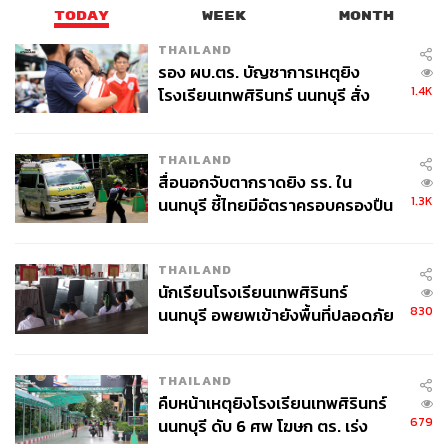
TODAY
WEEK
MONTH
THAILAND
รอง ผบ.ตร. บัญชาการเหตุยิง
1.4K
โรงเรียนเทพศิรินทร์ นนทบุรี สั่ง
ค้นหา 2 รอบยืนยันไร้คนติดค้าง พบ
ศพปู่-ย่าที่บ้านพักผู้ก่อเหตุ
THAILAND
สื่อนอกจับตากราดยิง รร. ใน
1.3K
นนทบุรี ชี้ไทยมีอัตราครอบครองปืน
สูงในระดับต้นของภูมิภาค
THAILAND
นักเรียนโรงเรียนเทพศิรินทร์
830
นนทบุรี อพยพเข้ายังพื้นที่ปลอดภัย
ชั่วคราว หลังเหตุใช้อาวุธปืนภายใน
โรงเรียนคลี่คลาย
THAILAND
คืบหน้าเหตุยิงโรงเรียนเทพศิรินทร์
679
นนทบุรี ดับ 6 ศพ โฆษก ตร. เร่ง