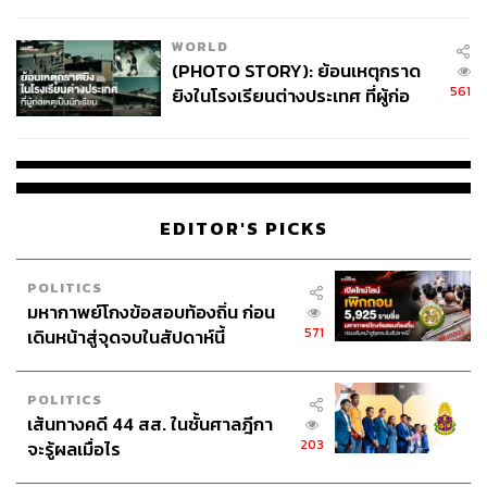
สอบปมขโมยปืนปู่ก่อเหตุ
WORLD
(PHOTO STORY): ย้อนเหตุกราด
561
ยิงในโรงเรียนต่างประเทศ ที่ผู้ก่อ
เหตุเป็นนักเรียน
EDITOR'S PICKS
POLITICS
มหากาพย์โกงข้อสอบท้องถิ่น ก่อน
571
เดินหน้าสู่จุดจบในสัปดาห์นี้
POLITICS
เส้นทางคดี 44 สส. ในชั้นศาลฎีกา
203
จะรู้ผลเมื่อไร