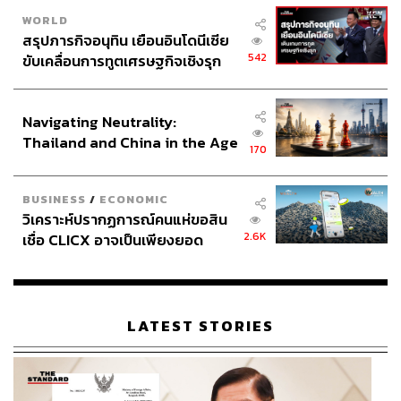
WORLD
สรุปภารกิจอนุทิน เยือนอินโดนีเซีย
542
ขับเคลื่อนการทูตเศรษฐกิจเชิงรุก
ประกาศหุ้นส่วนยุทธศาสตร์ไทย –
อินโดนีเซีย
Navigating Neutrality:
Thailand and China in the Age
170
of a New Global Order
BUSINESS
/
ECONOMIC
วิเคราะห์ปรากฏการณ์คนแห่ขอสิน
2.6K
เชื่อ CLICX อาจเป็นเพียงยอด
ภูเขาน้ำแข็ง ของปัญหาหนี้ครัว
เรือนไทยที่ถูกซุกไว้
LATEST STORIES