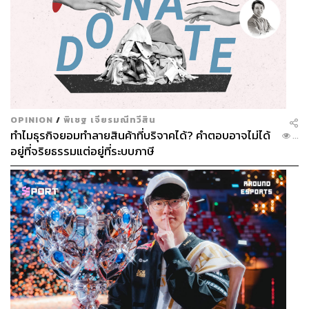
OPINION
/
พิเชฐ เจียรมณีทวีสิน
ทำไมธุรกิจยอมทำลายสินค้าที่บริจาคได้? คำตอบอาจไม่ได้
...
อยู่ที่จริยธรรมแต่อยู่ที่ระบบภาษี