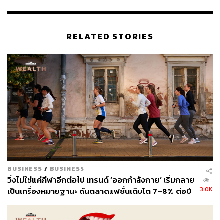
Instagram:
instagram.com/thestandardwealth
Official Line:
https://lin.ee/xfPbXUP
RELATED STORIES
สามารถติดตาม THE STANDARD WEALTH
ผ่านแอปพลิเคชันต่างๆ ที่คุณสะดวกหรือใช้งานอยู่แล้วได้เลย
TAGS:
Nike
NFT
การเข้าซื้อกิจการ
Metaverse
RTFKT
BUSINESS
/
BUSINESS
วิ่งไม่ใช่แค่กีฬาอีกต่อไป เทรนด์ ‘ออกกำลังกาย’ เริ่มกลาย
3.0K
เป็นเครื่องหมายฐานะ ดันตลาดแฟชั่นเติบโต 7–8% ต่อปี