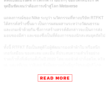
จุดยืนชัดเจนว่าต้องการเข้าสู่โลก
Metaverse
แถลงการณ์ของ Nike ระบุว่า นวัตกรรมที่ทางบริษัท RTFKT
ได้สรรค์สร้างขึ้นมา เป็นการผสมผสานระหว่างวัฒนธรรม
และเกมเข้าด้วยกัน ซึ่งการสร้างสรรค์ดังกล่าวจะเป็นการส่ง
มอบของมีค่า และของซึ่งเป็นที่ต้องการของนักสะสมยุคถัดไป
ทั้งนี้ RTFKT ถือเป็นสตูดิโอผู้พัฒนารองเท้าผ้าใบ หรือสนีก
เกอร์เสมือน ของสะสม และมีม ที่ประสบความสำเร็จอย่าง
รวดเร็วทั้งที่เพิ่งก่อตั้งในปี 2020 โดย เบอนัวต์ ปาก็อตโต, คริส
เล, และสตีเวน วาสิเลฟ ซึ่งมีผลงานเป็นที่ถูกใจของผู้บริโภค
ซึ่งถ้าย้อนหลังกลับไปในเดือนกุมภาพันธ์ที่ผ่านมา งานที่
RTFKT พัฒนาร่วมกับ FEWOCiOUS สามารถทำยอดขายได้
READ MORE
มากถึง 3.1 ล้านดอลลาร์สหรัฐ ภายในเวลา 6 นาทีหลังวาง
ขายเท่านั้น
อย่างไรก็ตาม การเข้าซื้อกิจการในครั้งนี้ ทาง Nike ไม่ได้
ออกมาเปิดเผยมูลค่าแต่อย่างใด