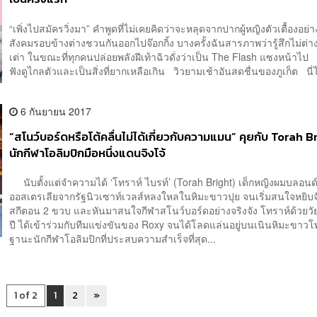
“เพิ่งไปสมัครวิ่งมา” คำพูดที่ไม่เคยคิดว่าจะหลุดจากปากผู้หญิงตัวเตื้องอย่า
สังคมรอบข้างต่างชวนกันออกไปจ๊อกกิ้ง บางครั้งฉันสารภาพว่ารู้สึกไม่ต่า
เต่า ในขณะที่ทุกคนปล่อยพลังฝีเท้าฉิวดั่งว่าเป็น The Flash แซงหน้าไป ‘
ฟังดูไกลตัวและเป็นสิ่งที่ยากเหลือเกิน วิวยามเช้าอันสดชื่นของภูเก็ต นี่ไ
6 กันยายน 2017
“สโนว์บอร์ดหรือโต้คลื่นไม่ได้เกี่ยวกับความแมน” คุยกับ Torah B
นักกีฬาโอลิมปิกมือหนึ่งแดนจิงโจ้
นับตั้งแต่จำความได้ ‘โทราห์ ไบรท์’ (Torah Bright) เด็กหญิงผมบลอน
ออสเตรเลียจากรัฐนิวเซาท์เวลส์หลงใหลในหิมะขาวปุย จนเริ่มสนใจหยิบจ
สกีตอน 2 ขวบ และหันมาสนใจกีฬาสโนว์บอร์ดอย่างจริงจัง โทราห์ด้วยวัย
ปี ได้เข้าร่วมกับทีมแข่งขันของ Roxy จนได้โลดแล่นอยู่บนเนินหิมะขา
ฐานะนักกีฬาโอลิมปิกที่ประสบความสำเร็จที่สุด...
1 of 2
1
2
»