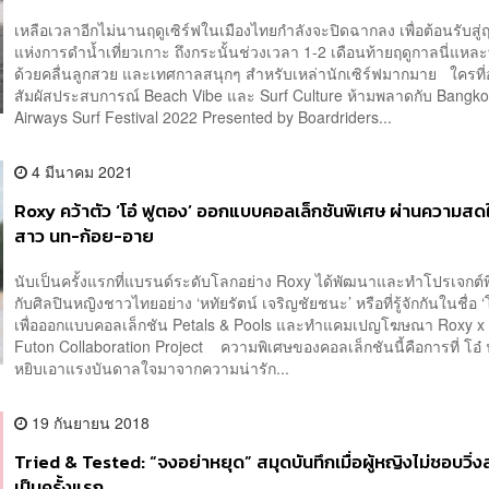
เหลือเวลาอีกไม่นานฤดูเซิร์ฟในเมืองไทยกำลังจะปิดฉากลง เพื่อต้อนรับสู่
แห่งการดำน้ำเที่ยวเกาะ ถึงกระนั้นช่วงเวลา 1-2 เดือนท้ายฤดูกาลนี่แหละท
ด้วยคลื่นลูกสวย และเทศกาลสนุกๆ สำหรับเหล่านักเซิร์ฟมากมาย ใครที
สัมผัสประสบการณ์ Beach Vibe และ Surf Culture ห้ามพลาดกับ Bangk
Airways Surf Festival 2022 Presented by Boardriders...
4 มีนาคม 2021
Roxy คว้าตัว ‘โอ๋ ฟูตอง’ ออกแบบคอลเล็กชันพิเศษ ผ่านความส
สาว นท-ก้อย-อาย
นับเป็นครั้งแรกที่แบรนด์ระดับโลกอย่าง Roxy ได้พัฒนาและทำโปรเจกต์พ
กับศิลปินหญิงชาวไทยอย่าง ‘หทัยรัตน์ เจริญชัยชนะ’ หรือที่รู้จักกันในชื่อ ‘
เพื่อออกแบบคอลเล็กชัน Petals & Pools และทำแคมเปญโฆษณา Roxy x
Futon Collaboration Project ความพิเศษของคอลเล็กชันนี้คือการที่ โอ๋ 
หยิบเอาแรงบันดาลใจมาจากความน่ารัก...
19 กันยายน 2018
Tried & Tested: “จงอย่าหยุด” สมุดบันทึกเมื่อผู้หญิงไม่ชอบวิ่งส
เป็นครั้งแรก