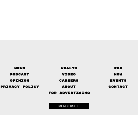
News
Wealth
Pop
Podcast
Video
Now
Opinion
Careers
Events
Privacy Policy
About
Contact
FOR ADVERTISING
MEMBERSHIP
© 2017-
2026
The Standard. All rights reserved.