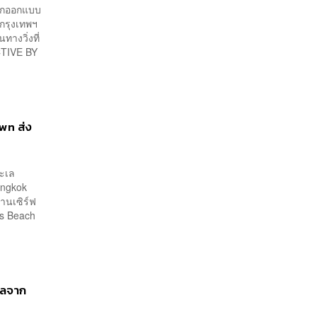
ลอกเลียนแบบ จ่อลงพื้นที่
ถูกออกแบบ
เกิดเหตุ
งกรุงเทพฯ
ทางวิ่งที่
CTIVE BY
wn ส่ง
ทะเล
angkok
านเซิร์ฟ
es Beach
นัลจาก