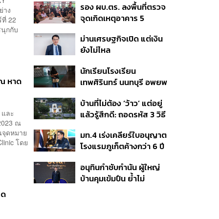
XY
รอง ผบ.ตร. ลงพื้นที่ตรวจ
หลากหลายของวง
ย่าง
จุดเกิดเหตุอาคาร 5
ที่ 22
รร.เทพศิรินทร์ นนทบุรี
นุกกับ
ม่านเศรษฐกิจเปิด แต่เงิน
ยังไม่ไหล
นักเรียนโรงเรียน
 ณ หาด
เทพศิรินทร์ นนทบุรี อพยพ
เข้ายังพื้นที่ปลอดภัย
บ้านที่ไม่ต้อง ‘ว้าว’ แต่อยู่
ชั่วคราว หลังเหตุใช้อาวุธ
s และ
แล้วรู้สึกดี: ถอดรหัส 3 วิธี
ปืนภายในโรงเรียน
 2023 ณ
คิด Sansiri WELL เพื่อ
คลี่คลาย
ป็นจุดหมาย
มท.4 เร่งเคลียร์ใบอนุญาต
Well-Being ในทุกวัน
linic โดย
โรงแรมภูเก็ตค้างกว่า 6 ปี
ตั้งเป้าจบ ก.ย. ยกเป็น
อนุทินกำชับกำนัน ผู้ใหญ่
โมเดลแก้ทั้งประเทศ
บ้านคุมเข้มปืน ย้ำไม่
อนุญาตประชาชน-ขรก.ไร้
ุด
หน้าที่พกปืนออกนอก
เคหสถาน หวั่นพฤติกรรม