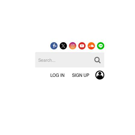
LOG IN
SIGN UP