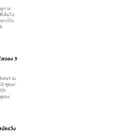
ฤดูกาล
ี่เต็มไป
่อยากไป
ok
ดใสของ 3
ิเศษร่วม
โอ๋ ฟูตอง’
 Oh
ฟูตอง
มัครวิ่ง