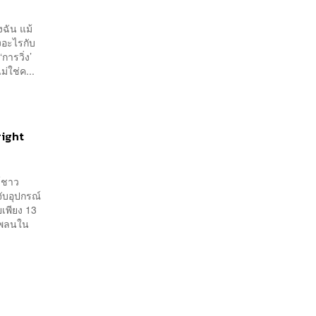
งฉัน แม้
งอะไรกับ
การวิ่ง’
ม่ใช่ค...
right
ด์ชาว
ับอุปกรณ์
เพียง 13
วโพลนใน