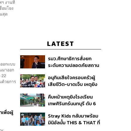
ฯ งานที่
ชื่อมโยง
ินสุด
LATEST
รมว.ศึกษาธิการสั่งยก
่ออกแบบ
ระดับความปลอดภัยสถาน
ึ้นมาออก
ศึกษาทั่วประเทศ ขอหยุด
่ 22
อนุทินเสียใจครอบครัวผู้
แชร์เพื่อระงับพฤติกรรม
้นด้วยการ
เสียชีวิต-บาดเจ็บ เหตุยิง
เลียนแบบ หลังเหตุยิงใน
ใน รร. สั่งเยียวยาจิตใจ
โรงเรียน
คืบหน้าเหตุยิงโรงเรียน
เดินหน้าแก้ กม.คุมอาวุธปืน
เทพศิรินทร์นนทบุรี ดับ 6
ชี้ผู้ปกครองต้องร่วมรับผิด
ศพ โฆษก ตร. เร่งสอบปม
ชอบ
ื่อผู้
Stray Kids กลับมาพร้อม
ขโมยปืนปู่ก่อเหตุ
มินิอัลบั้ม THIS & THAT ที่
สะท้อนตัวตนดนตรีอัน