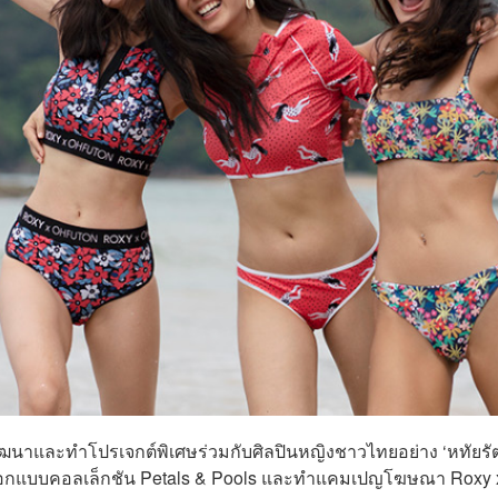
พัฒนาและทำโปรเจกต์พิเศษร่วมกับศิลปินหญิงชาวไทยอย่าง ‘หทัยรั
’ เพื่อออกแบบคอลเล็กชัน Petals & Pools และทำแคมเปญโฆษณา Roxy