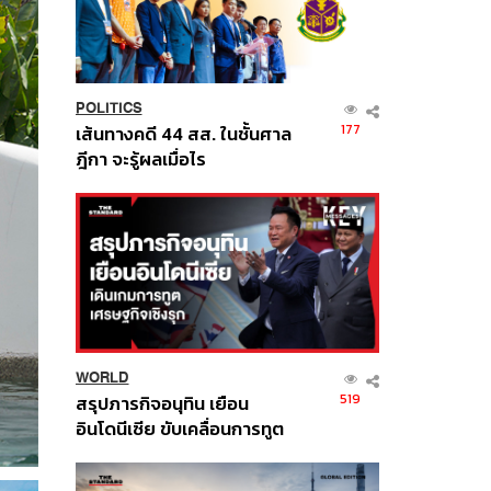
POLITICS
177
เส้นทางคดี 44 สส. ในชั้นศาล
ฎีกา จะรู้ผลเมื่อไร
WORLD
519
สรุปภารกิจอนุทิน เยือน
อินโดนีเซีย ขับเคลื่อนการทูต
เศรษฐกิจเชิงรุก ประกาศหุ้น
ส่วนยุทธศาสตร์ไทย –