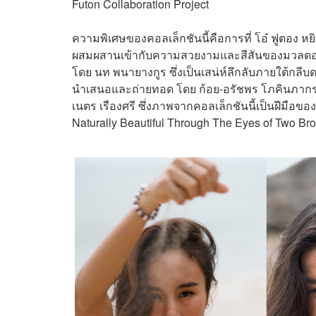
Futon Collaboration Project
ความพิเศษของคอลเล็กชันนี้คือการที่ โอ๋ ฟูตอง
ผสมผสานเข้ากับความสวยงามและสีสันของมวลดอกไ
โดย นท พนายางกูร ซึ่งเป็นเสน่ห์ลึกลับภายใต้กล
นำเสนอและถ่ายทอด โดย ก้อย-อรัชพร โภคินภาก
เนตร เรืองศรี ซึ่งภาพจากคอลเล็กชันนี้เป็นฝีมือของ
Naturally Beautiful Through The Eyes of Two Brot