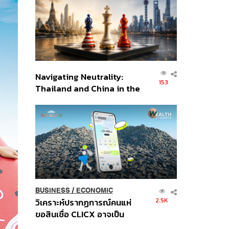
อินโดนีเซีย
Navigating Neutrality:
153
Thailand and China in the
Age of a New Global
Order
BUSINESS
/
ECONOMIC
2.5K
วิเคราะห์ปรากฏการณ์คนแห่
ขอสินเชื่อ CLICX อาจเป็น
เพียงยอดภูเขาน้ำแข็ง ของ