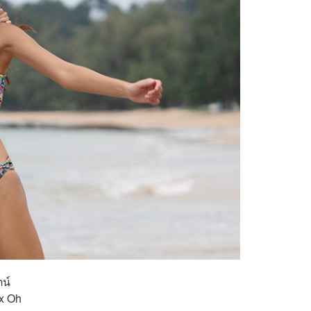
ตน์
 x Oh