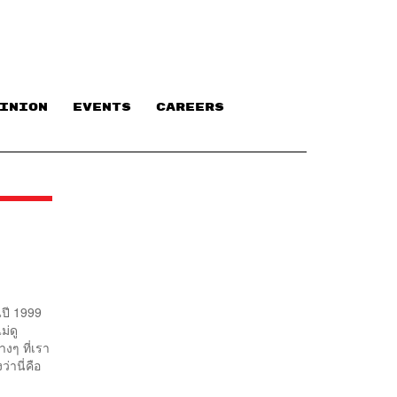
INION
EVENTS
CAREERS
นปี 1999
ม่ดู
งๆ ที่เรา
่านี่คือ