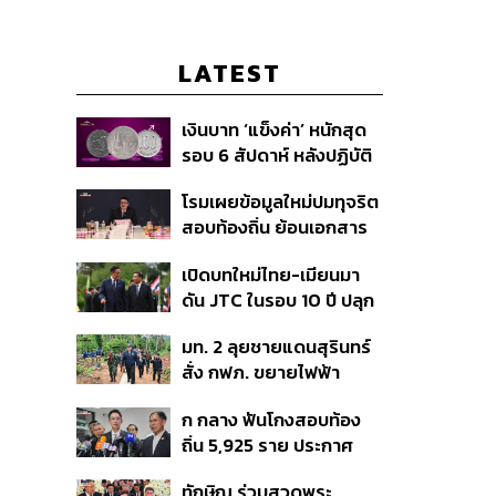
LATEST
เงินบาท ‘แข็งค่า’ หนักสุด
รอบ 6 สัปดาห์ หลังปฏิบัติ
การแทรกแซงเยนของ
โรมเผยข้อมูลใหม่ปมทุจริต
สหรัฐฯ-ญี่ปุ่น Standard
สอบท้องถิ่น ย้อนเอกสาร
Chartered เปิดเป้าสิ้นปีนี้
ประชุมปี 2567 พบชื่อ
จ่อแข็งต่อแตะ 32.50 บาท
เปิดบทใหม่ไทย-เมียนมา
อนุทิน จ่อสอบต่อเอี่ยว
ต่อดอลลาร์
ดัน JTC ในรอบ 10 ปี ปลุก
ตัดตอน ม.บูรพา หรือไม่
‘เส้นเลือดใหญ่’ ค้า
มท. 2 ลุยชายแดนสุรินทร์
ชายแดน ท่าเรือน้ำลึก
สั่ง กฟภ. ขยายไฟฟ้า
ทวาย
‘ปราสาทตาควาย–เนิน
ก กลาง ฟันโกงสอบท้อง
350’ เสริมความมั่นคง
ถิ่น 5,925 ราย ประกาศ
ชายแดน
บัญชีใหม่ 7 ส.ค. ส่วน 97
ทักษิณ ร่วมสวดพระ