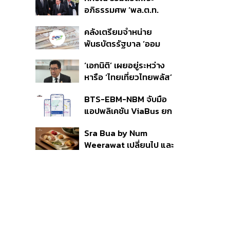
ราย รอ ป.ป.ช. ขีดเส้นแล้ว
อภิธรรมศพ ‘พล.ต.ท.
เสร็จ 31 ส.ค.
ผ่อน’ บิดา ‘พักตร์พิไล ทวี
คลังเตรียมจำหน่าย
สิน’ สิริอายุ 103 ปี แกนนำ
พันธบัตรรัฐบาล ‘ออม
เพื่อไทย-บุคคลหลาก
พลัส’ รอบถัดไป เร็วสุด 4
วงการร่วมอาลัย
‘เอกนิติ’ เผยอยู่ระหว่าง
ก.ย.นี้ อาจเพิ่มสัดส่วนการ
หารือ ‘ไทยเที่ยวไทยพลัส’
ขายแบบ Small Lot First
มีสิทธิใช้งบจากเงินกู้ 4
มากขึ้น
BTS-EBM-NBM จับมือ
แสนล้าน มั่นใจงบต่อ ‘ไทย
แอปพลิเคชัน ViaBus ยก
ช่วยไทย พลัส’ เฟส 2 มี
ระดับการติดตามตำแหน่ง
เพียงพอ
Sra Bua by Num
รถไฟฟ้า 3 สายแบบเรียล
Weerawat เปลี่ยนไป และ
ไทม์
นี่คือเหตุผลที่เราควรกลับ
ไปอีกครั้ง