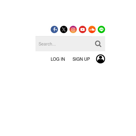
LOG IN
SIGN UP