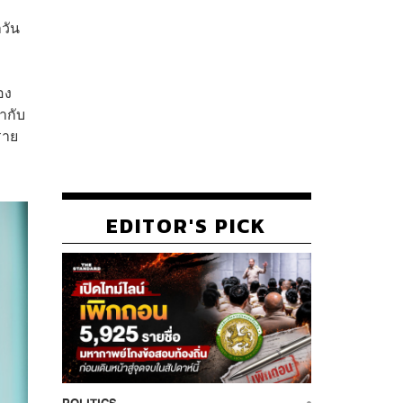
าวัน
อง
ากับ
ราย
EDITOR'S PICK