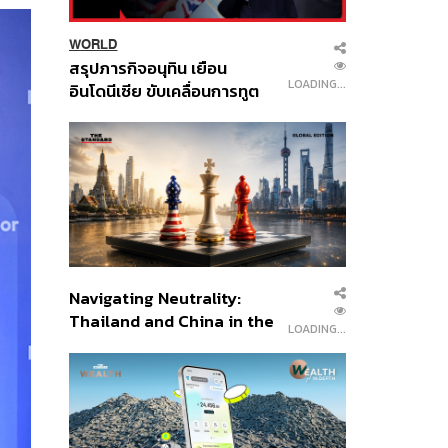
WORLD
สรุปภารกิจอนุทิน เยือน
LOADING...
อินโดนีเซีย ขับเคลื่อนการทูต
เศรษฐกิจเชิงรุก ประกาศหุ้น
ส่วนยุทธศาสตร์ไทย –
อินโดนีเซีย
Navigating Neutrality:
Thailand and China in the
LOADING...
Age of a New Global
Order