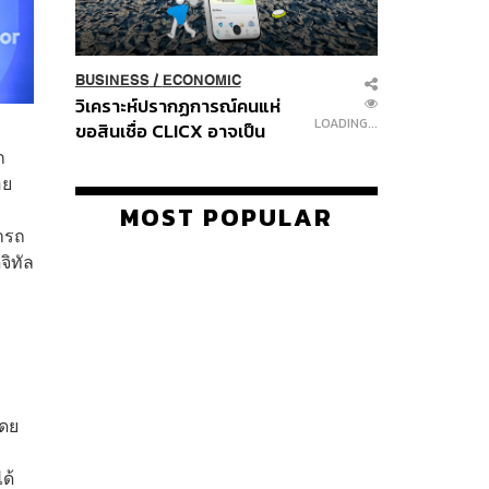
BUSINESS
/
ECONOMIC
วิเคราะห์ปรากฏการณ์คนแห่
LOADING...
ขอสินเชื่อ CLICX อาจเป็น
เพียงยอดภูเขาน้ำแข็ง ของ
ก
ปัญหาหนี้ครัวเรือนไทยที่ถูกซุก
อย
ไว้
MOST POPULAR
มารถ
จิทัล
โดย
ด้