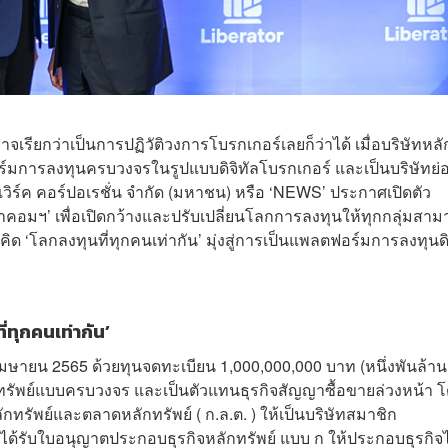
เรียกว่าเป็นการปฏิวัติวงการโบรกเกอร์เลยก็ว่าได้ เมื่อบริษัทหลั
ตฟอร์มการลงทุนครบวงจรในรูปแบบดิจิทัลโบรกเกอร์ และเป็นบริษัทย่
วิร์ค คอร์ปอเรชั่น จำกัด (มหาชน) หรือ ‘NEWS’ ประกาศเปิดตัว
ีค่าคอมฯ’ เพื่อเปิดกว้างและปรับเปลี่ยนโลกการลงทุนให้ทุกกลุ่มสา
ด ‘โลกลงทุนที่ทุกคนเท่ากัน’ มุ่งสู่การเป็นแพลตฟอร์มการลงทุนดิ
่ทุกคนเท่ากัน’
่ 1 เมษายน 2565 ด้วยทุนจดทะเบียน 1,000,000,000 บาท (หนึ่งพันล้าน
ทรัพย์แบบครบวงจร และเป็นตัวแทนธุรกิจสัญญาซื้อขายล่วงหน้า 
ัพย์และตลาดหลักทรัพย์ ( ก.ล.ต. ) ให้เป็นบริษัทสมาชิก
้รับใบอนุญาตประกอบธุรกิจหลักทรัพย์ แบบ ก ให้ประกอบธุรกิจไ