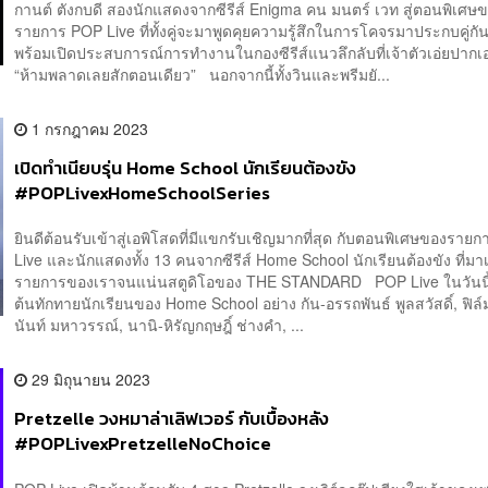
กานต์ ตังกบดี สองนักแสดงจากซีรีส์ Enigma คน มนตร์ เวท สู่ตอนพิเศษ
รายการ POP Live ที่ทั้งคู่จะมาพูดคุยความรู้สึกในการโคจรมาประกบคู่กันอ
พร้อมเปิดประสบการณ์การทำงานในกองซีรีส์แนวลึกลับที่เจ้าตัวเอ่ยปากเ
“ห้ามพลาดเลยสักตอนเดียว” นอกจากนี้ทั้งวินและพรีมยั...
1 กรกฎาคม 2023
เปิดทำเนียบรุ่น Home School นักเรียนต้องขัง
#POPLivexHomeSchoolSeries
ยินดีต้อนรับเข้าสู่เอพิโสดที่มีแขกรับเชิญมากที่สุด กับตอนพิเศษของราย
Live และนักแสดงทั้ง 13 คนจากซีรีส์ Home School นักเรียนต้องขัง ที่มาเ
รายการของเราจนแน่นสตูดิโอของ THE STANDARD POP Live ในวันนี้จึ
ต้นทักทายนักเรียนของ Home School อย่าง กัน-อรรถพันธ์ พูลสวัสดิ์, ฟิล
นันท์ มหาวรรณ์, นานิ-หิรัญกฤษฎิ์ ช่างคำ, ...
29 มิถุนายน 2023
Pretzelle วงหมาล่าเลิฟเวอร์ กับเบื้องหลัง
#POPLivexPretzelleNoChoice