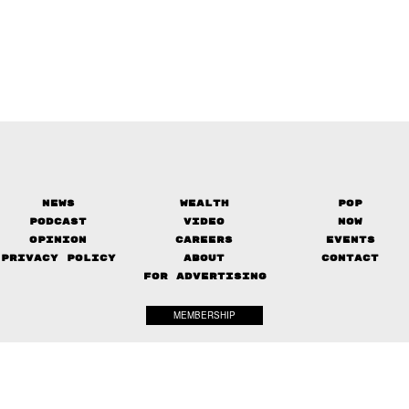
News
Wealth
Pop
Podcast
Video
Now
Opinion
Careers
Events
Privacy Policy
About
Contact
FOR ADVERTISING
MEMBERSHIP