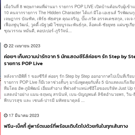
เมื่อวันที่ 8 พฤษภาคมที่ผ่านมา รายการ POP LIVE เปิดบ้านต้อนรับผู้เข้าแข
10 คนจากรายการ The Hidden Character ได้แก่ มีโอ-เอเธนส์ วีรพัฒนกุล
เจษฎากร บัณฑิต, เพิร์ธ-พัธศรุต คุณเจริญ, บั๊ม-ภวัต อรรคเดชสกุล, เจเ
เฟื่องฟูนุวัฒน์, วูดดี้-ณัฐวุฒิ ไชยบูรณะพันธ์กุล, ล็อตเต้-ชัยยุทธ แผ่นชูเกีย
ชุณวรรณ หมั่นดี, คอปเปอร์-ภูริวัจน์...
22 เมษายน 2023
ค่อยๆ เก็บความน่ารักจาก 5 นักแสดงซีรีส์ค่อยๆ รัก Step by St
รายการ POP Live
หลังจากอีพีที่ 1 ของซีรีส์ ค่อยๆ รัก Step by Step ออกอากาศไปเป็นที่เรียบ
รายการ POP Live ก็มีเวลาช่วงสั้นๆ มานั่งพูดคุยกับทั้ง 5 นักแสดงแก๊งเจี
ทีมโดย อัพ-ภูมิพัฒน์ เอี่ยมสำอาง ที่พ่วงตำแหน่งซีอีโอของบริษัท Just Up
แสดงนำอย่าง แมน-ธฤษณุ สรนันท์, เบน-บัญญพนต์ ลิขิตอำนวยพร, วิน-
พีรบวรสุข และ เซนต์-ปารมี มหัทธนาดุลย์ ...
17 มีนาคม 2023
ฟรีน-เบ็คกี้ คู่พาร์ตเนอร์ที่พร้อมเติบโตไปด้วยกันในทุกเส้นทาง