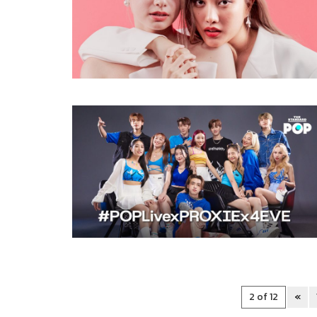
2 of 12
«