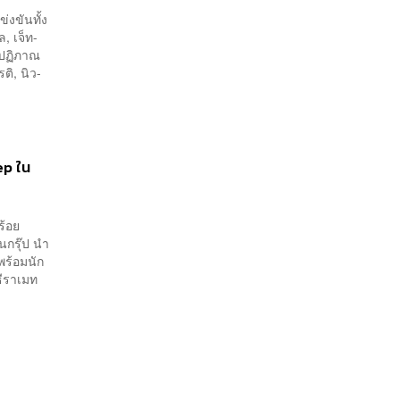
่งขันทั้ง
, เจ็ท-
จ-ปฏิภาณ
รติ, นิว-
ep ใน
ร้อย
ยนกรุ๊ป นำ
 พร้อมนัก
ธีราเมท