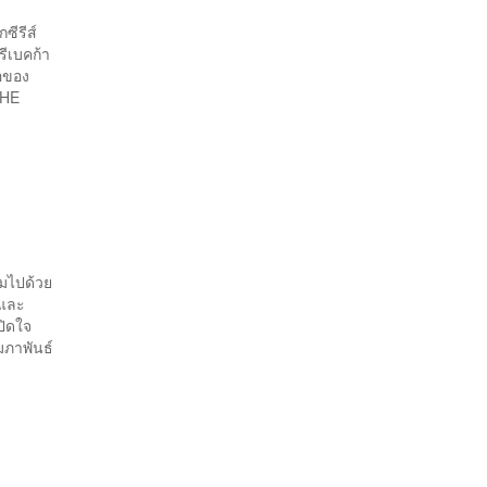
ซีรีส์
รีเบคก้า
โอของ
THE
็มไปด้วย
 และ
ปิดใจ
มภาพันธ์