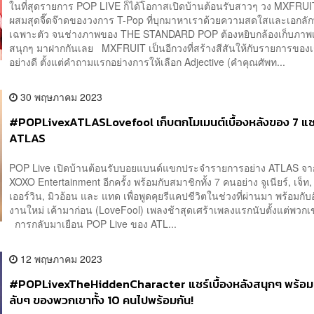
ในที่สุดรายการ POP LIVE ก็ได้โอกาสเปิดบ้านต้อนรับสาวๆ วง MXFRUI
ผสมสุดจี๊ดจ๊าดของวงการ T-Pop ที่บุกมาหาเราด้วยความสดใสและเอกลั
เฉพาะตัว จนช่างภาพของ THE STANDARD POP ต้องหยิบกล้องเก็บภาพเบ
สนุกๆ มาฝากกันเลย MXFRUIT เป็นอีกวงที่สร้างสีสันให้กับรายการของเ
อย่างดี ตั้งแต่คำถามแรกอย่างการให้เลือก Adjective (คำคุณศัพท...
30 พฤษภาคม 2023
#POPLivexATLASLovefool เก็บตกโมเมนต์เบื้องหลังของ 7 
ATLAS
POP Live เปิดบ้านต้อนรับบอยแบนด์แขกประจำรายการอย่าง ATLAS จา
XOXO Entertainment อีกครั้ง พร้อมกับสมาชิกทั้ง 7 คนอย่าง จูเนียร์, เจ็ท, ภ
เออร์วิน, มิวอ้อน และ แทด เพื่อพูดคุยรีแคปชีวิตในช่วงที่ผ่านมา พร้อมกั
งานใหม่ เค้ามาก่อน (LoveFool) เพลงช้าสุดเศร้าเพลงแรกนับตั้งแต่พวกเ
การกลับมาเยือน POP Live ของ ATL...
12 พฤษภาคม 2023
#POPLivexTheHiddenCharacter แชร์เบื้องหลังสนุกๆ พร้อม
ลับๆ ของพวกเขาทั้ง 10 คนไปพร้อมกัน!