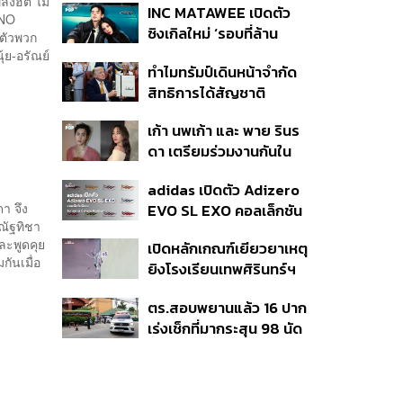
ลงฮิต ไม่
INC MATAWEE เปิดตัว
แล้ว 10 ครั้ง
(NO
ซิงเกิลใหม่ ‘รอบที่ล้าน
ตัวพวก
(Loop)’ ที่ได้ เน PERSES
ย-อรัณย์
ทำไมทรัมป์เดินหน้าจำกัด
มาแสดงในมิวสิกวิดีโอ
สิทธิการได้สัญชาติ
อเมริกันโดยกำเนิดอีกครั้ง
เก้า นพเก้า และ พาย รินร
แม้ศาลสูงสุดเคยตัดสิน
ดา เตรียมร่วมงานกันใน
คัดค้าน
‘รสกาล Enchanted
adidas เปิดตัว Adizero
Taste In Time’
า จึง
EVO SL EXO คอลเล็กชัน
ณัฐทิชา
พิเศษรับฤดูกาล College
ละพูดคุย
เปิดหลักเกณฑ์เยียวยาเหตุ
Football
กันเมื่อ
ยิงโรงเรียนเทพศิรินทร์ฯ
เสียชีวิตรับสูงสุด 3 แสน
ตร.สอบพยานแล้ว 16 ปาก
เจ็บสูงสุด 1 แสน เยียวยา
เร่งเช็กที่มากระสุน 98 นัด
จิตใจ 5 ระดับ
ประสานครูภาษาไทยเข้าให้
ปากคำ