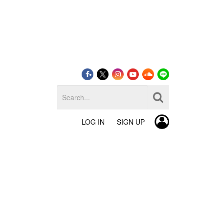
LOG IN
SIGN UP