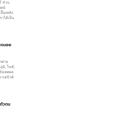
T ส่วน
กษณ์
ื้องหลัง
ราได้เป็น
แซดบอย
กค่าย
ูมิ, ไนซ์,
บอัปเดตผล
ขาเดบิวต์
ตัวตน