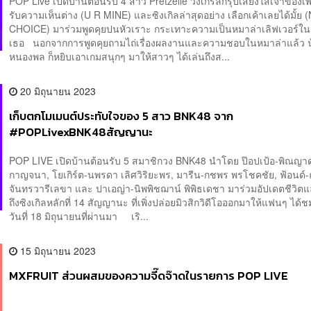
POP Live เปิดบ้านต้อนรับ 4 สาว Pretzelle วงเกิร์ลกรุ๊ปเสียงใสเจ้าของเพ
รับความเห็นต่าง (U R MINE) และซิงเกิลล่าสุดอย่าง เลือกเค้าเลยได้มั้ย 
CHOICE) มาร่วมพูดคุยปนหัวเราะ กระเทาะความเป็นหมาล่าเลิฟเวอร์ใน
เธอ นอกจากการพูดคุยถามไถ่เรื่องผลงานและความชอบในหมาล่าแล้ว นุ้
หนองพล ก็หยิบเอาเกมสนุกๆ มาให้สาวๆ ได้เล่นถึงส...
20 มิถุนายน 2023
เก็บตกโมเมนต์ประทับใจของ 5 สาว BNK48 จาก
#POPLivexBNK48สัญญานะ
POP LIVE เปิดบ้านต้อนรับ 5 สมาชิกวง BNK48 นำโดย ป๊อปเป้อ-พิณญาด
กาญจนา, โยเกิร์ต-นพรดา เลิศวิริยะพร, มารีน-กชพร พรโชคชัย, ฟ้อนด์-
จันทรวารีเลขา และ ปาเอญ่า-นิพพิชฌาน์ พิพิธเดชา มาร่วมอัปเดตชีวิตแ
ถึงซิงเกิลหลักที่ 14 สัญญานะ ที่เพิ่งปล่อยมิวสิกวิดีโอออกมาให้แฟนๆ ได้ชม
วันที่ 18 มิถุนายนที่ผ่านมา เริ...
15 มิถุนายน 2023
MXFRUIT ส่วนผสมของความจี๊ดจ๊าดในรายการ POP LIVE