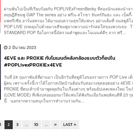
ผ่านพ้นไปเป็นที่เรียบร้อยกับ POPLIVExFreenBecky ที่สองนักแสดงนำจาก
ทฤษฎีสีชมพู GAP The series อย่าง ฟรีน-สโรชา จันทร์กิมฮะ และ เบ็คกี้-
แพทรีเซีย อาร์มสตรอง ได้มามอบความสุขให้แฟนๆ อย่างเต็มที่ จนสตูดิ
POP LIVE ปกคลุมไปด้วยมวลสีชมพูจากความน่ารักสดใสของพวกเธอ 
STANDARD POP ถือโอกาสนี้มัดรวมคำพูดและโมเมนต์ดีๆ จาก ฟรี...
2 มีนาคม 2023
4EVE และ PROXIE กับโมเมนต์หลังกล้องแบบตัวท็อปใน
#POPLivexPROXIEx4EVE
วันที่ 24 กุมภาพันธ์ที่ผ่านมา เป็นอีกวันที่สตูดิโอของรายการ POP Live เต
ผู้คน เพราะครั้งนี้เราได้โอกาสเปิดบ้านต้อนรับสองวงสุดฮอตอย่าง 4EVE
PROXIE ที่ตบเท้าเข้ามาพูดคุยกันในเรื่องต่างๆ พร้อมอัปเดตเพลงใหม่ ใจเ
(LOVE MODE) ที่เพิ่งปล่อยออกมาให้แฟนได้ฟังกันเมื่อวันพฤหัสบดีที่ 23 กุ
นี้ นอกจากความสนุกในการทำงานร่วมกัน...
1
2
3
...
10
...
»
LAST »