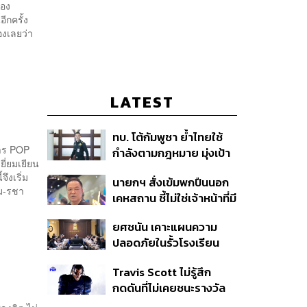
ของ
ีกครั้ง
องเลยว่า
LATEST
ทบ. โต้กัมพูชา ย้ำไทยใช้
การ POP
กำลังตามกฎหมาย มุ่งเป้า
ยี่ยมเยียน
หมายทางทหาร ชี้ความเสีย
งเริ่ม
นายกฯ สั่งเข้มพกปืนนอก
หายไทยไม่อาจลบด้วย
์ม-รชา
เคหสถาน ชี้ไม่ใช่เจ้าหน้าที่มี
ข้อมูลบิดเบือน
โทษอุกฉกรรจ์ ปืนถูกขโมย
ยศชนัน เคาะแผนความ
ก่อเหตุ เจ้าของร่วมรับผิด
ปลอดภัยในรั้วโรงเรียน
90 วัน ส่งนักสุขภาพจิต
Travis Scott ไม่รู้สึก
ดูแล-คุมเข้มคัดกรองสิ่ง
กดดันที่ไม่เคยชนะรางวัล
ผิดกฎหมาย
แกรมมี่ แม้มีชื่อเข้าชิงมา