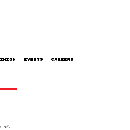
INION
EVENTS
CAREERS
ม-ชนิ