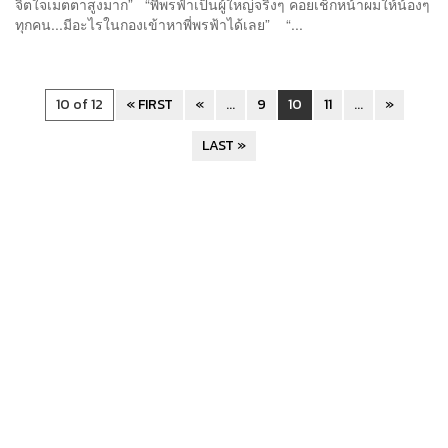
จิตใจเมตตาสูงมาก” “พี่พรฟ้าเป็นผู้ใหญ่จริงๆ คอยเช็กหน้าผมให้น้องๆ
ทุกคน...มีอะไรในกองเข้าหาพี่พรฟ้าได้เลย” “...
10 of 12
« FIRST
«
...
9
10
11
...
»
LAST »