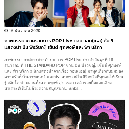
16 ธันวาคม 2020
ภาพบรรยากาศรายการ POP Live ตอน วอน(เธอ) กับ 3
แสดงนำ มีน พีรวิชญ์, เซ้นต์ ศุภพงษ์ และ ฟ้า ษริกา
ภาพบรรยากาศการถ่ายทำรายการ POP Live ประจำวันพุธที่ 16
ธันวาคม ที่ THE STANDARD POP ชวน มีน พีรวิชญ์, เซ้นต์ ศุภพงษ์
และ ฟ้า ษริกา 3 นักแสดงนำจากเรื่อง วอน(เธอ) มาพูดเกี่ยวกับมุมมอง
ความรักทั้งในภาพยนตร์ และประสบการณ์ในชีวิตจริงที่ทุกคนได้เรียน
รู้ เติบโต ข้ามผ่านทั้งความทุกข์ สุข เหงา เคล้ารอยยิ้มและเสียง
หัวเราะที่เต็มไปด้วยความสนุกสนาน &nbs...