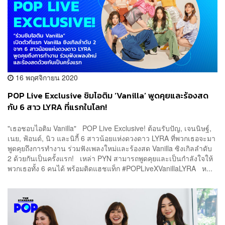
16 พฤศจิกายน 2020
POP Live Exclusive ชิมไอติม ‘Vanilla’ พูดคุยและร้องสด
กับ 6 สาว LYRA ที่แรกในโลก!
"เธอชอบไอติม Vanilla" POP Live Exclusive! ต้อนรับปัญ, เจนนิษฐ์,
เนย, ฟ้อนด์, นิว และนิกี้ 6 สาวน้อยแห่งดวงดาว LYRA ที่พวกเธอจะมา
พูดคุยถึงการทำงาน ร่วมฟังเพลงใหม่และร้องสด Vanilla ซิงเกิลลำดับ
2 ด้วยกันเป็นครั้งแรก! เหล่า PYN สามารถพูดคุยและเป็นกำลังใจให้
พวกเธอทั้ง 6 คนได้ พร้อมติดแฮชแท็ก #POPLiveXVanillaLYRA ห...