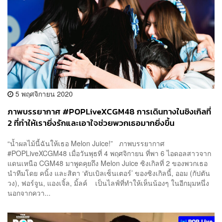
5 พฤศจิกายน 2020
ภาพบรรยากาศ #POPLiveXCGM48 การเดินทางในซิงเกิลที่
2 ที่ทำให้เรายิ่งรักและเอาใจช่วยพวกเธอมากยิ่งขึ้น
“น้ำผลไม้นี้ฉันให้เธอ Melon Juice!” ภาพบรรยากาศ
#POPLiveXCGM48 เมื่อวันพุธที่ 4 พฤศจิกายน ที่พา 6 ไอดอลสาวจาก
แดนเหนือ CGM48 มาพูดคุยถึง Melon Juice ซิงเกิลที่ 2 ของพวกเธอ
นำทีมโดย คนิ้ง และสิตา ‘ดับเบิลเซ็นเตอร์’ ของซิงเกิลนี้, ออม (กัปตัน
วง), ฟอร์จูน, แองเจิ้ล, มิ้ลค์ เป็นไลฟ์ที่ทำให้เห็นน้องๆ ในอีกมุมหนึ่ง
นอกจากควา...