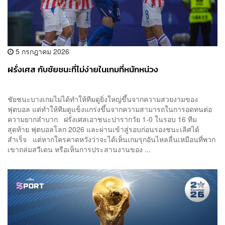
5 กรกฎาคม 2026
ฝรั่งเศส กับชัยชนะที่ไม่ง่ายในเกมที่หนักหน่วง
ชัยชนะบางเกมไม่ได้ทำให้ทีมดูยิ่งใหญ่ขึ้นจากความสวยงามของ
ฟุตบอล แต่ทำให้ทีมดูแข็งแกร่งขึ้นจากความสามารถในการอดทนต่อ
ความยากลำบาก ฝรั่งเศสเอาชนะปารากวัย 1-0 ในรอบ 16 ทีม
สุดท้าย ฟุตบอลโลก 2026 และผ่านเข้าสู่รอบก่อนรองชนะเลิศได้
สำเร็จ แต่หากใครคาดหวังว่าจะได้เห็นเกมรุกอันไหลลื่นเหมือนที่พวก
เขาถล่มสวีเดน หรือเห็นการประสานงานของ ...