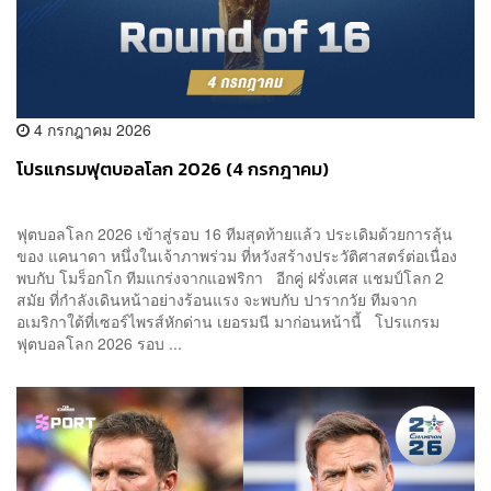
4 กรกฎาคม 2026
โปรแกรมฟุตบอลโลก 2026 (4 กรกฎาคม)
ฟุตบอลโลก 2026 เข้าสู่รอบ 16 ทีมสุดท้ายแล้ว ประเดิมด้วยการลุ้น
ของ แคนาดา หนึ่งในเจ้าภาพร่วม ที่หวังสร้างประวัติศาสตร์ต่อเนื่อง
พบกับ โมร็อกโก ทีมแกร่งจากแอฟริกา อีกคู่ ฝรั่งเศส แชมป์โลก 2
สมัย ที่กำลังเดินหน้าอย่างร้อนแรง จะพบกับ ปารากวัย ทีมจาก
อเมริกาใต้ที่เซอร์ไพรส์หักด่าน เยอรมนี มาก่อนหน้านี้ โปรแกรม
ฟุตบอลโลก 2026 รอบ ...