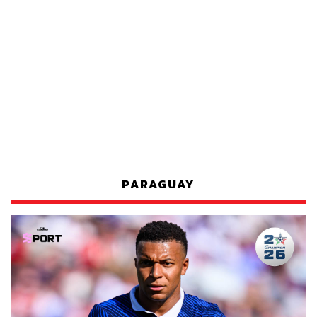
PARAGUAY