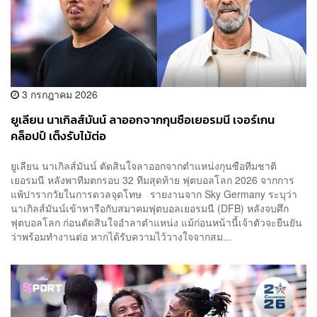
3 กรกฎาคม 2026
ยูเลียน นาเกิลส์มันน์ ลาออกจากกุนซือเยอรมนี เจอร์เกน
คล็อปป์ เต็งรับไม้ต่อ
ยูเลียน นาเกิลส์มันน์ ตัดสินใจลาออกจากตำแหน่งกุนซือทีมชาติ
เยอรมนี หลังพาทีมตกรอบ 32 ทีมสุดท้าย ฟุตบอลโลก 2026 จากการ
แพ้ปารากวัยในการดวลจุดโทษ รายงานจาก Sky Germany ระบุว่า
นาเกิลส์มันน์เข้าหารือกับสมาคมฟุตบอลเยอรมนี (DFB) หลังจบศึก
ฟุตบอลโลก ก่อนตัดสินใจอำลาตำแหน่ง แม้ก่อนหน้านี้เจ้าตัวจะยืนยัน
ว่าพร้อมทำงานต่อ หากได้รับความไว้วางใจจากสม...