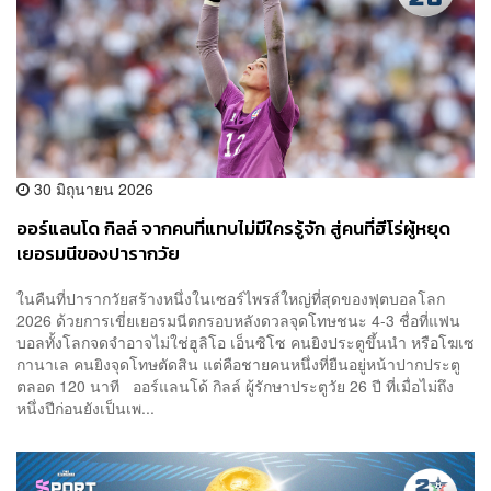
30 มิถุนายน 2026
ออร์แลนโด กิลล์ จากคนที่แทบไม่มีใครรู้จัก สู่คนที่ฮีโร่ผู้หยุด
เยอรมนีของปารากวัย
ในคืนที่ปารากวัยสร้างหนึ่งในเซอร์ไพรส์ใหญ่ที่สุดของฟุตบอลโลก
2026 ด้วยการเขี่ยเยอรมนีตกรอบหลังดวลจุดโทษชนะ 4-3 ชื่อที่แฟน
บอลทั้งโลกจดจำอาจไม่ใช่ฮูลิโอ เอ็นซิโซ คนยิงประตูขึ้นนำ หรือโฆเซ
กานาเล คนยิงจุดโทษตัดสิน แต่คือชายคนหนึ่งที่ยืนอยู่หน้าปากประตู
ตลอด 120 นาที ออร์แลนโด้ กิลล์ ผู้รักษาประตูวัย 26 ปี ที่เมื่อไม่ถึง
หนึ่งปีก่อนยังเป็นเพ...